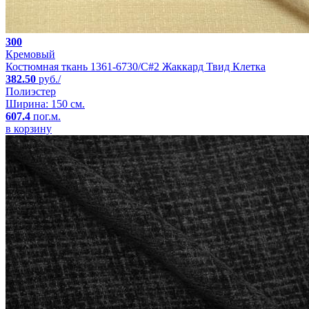
300
Кремовый
Костюмная ткань 1361-6730/C#2 Жаккард Твид Клетка
382.50
руб./
Полиэстер
Ширина: 150 см.
607.4
пог.м.
в корзину