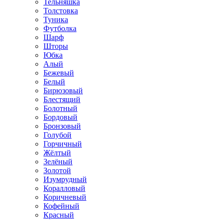
Тельняшка
Толстовка
Туника
Футболка
Шарф
Шторы
Юбка
Алый
Бежевый
Белый
Бирюзовый
Блестящий
Болотный
Бордовый
Бронзовый
Голубой
Горчичный
Жёлтый
Зелёный
Золотой
Изумрудный
Коралловый
Коричневый
Кофейный
Красный