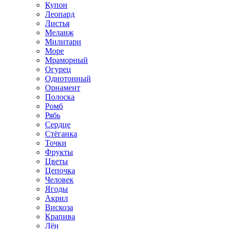
Купон
Леопард
Листья
Меланж
Милитари
Море
Мраморный
Огурец
Однотонный
Орнамент
Полоска
Ромб
Рябь
Сердце
Стёганка
Точки
Фрукты
Цветы
Цепочка
Человек
Ягоды
Акрил
Вискоза
Крапива
Лён