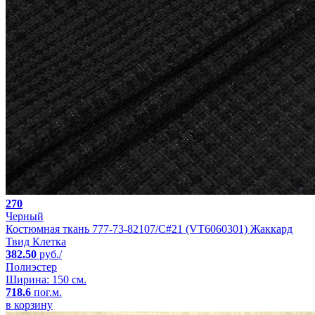
270
Черный
Костюмная ткань 777-73-82107/C#21 (VT6060301) Жаккард
Твид Клетка
382.50
руб./
Полиэстер
Ширина: 150 см.
718.6
пог.м.
в корзину