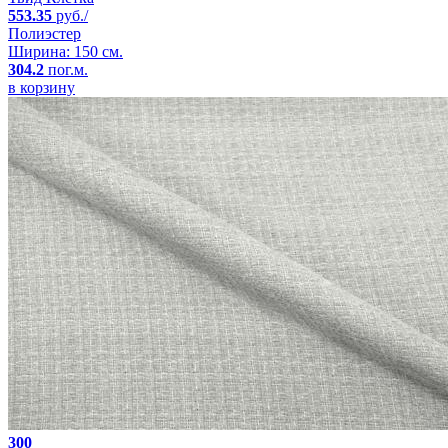
553.35
руб./
Полиэстер
Ширина: 150 см.
304.2
пог.м.
в корзину
300