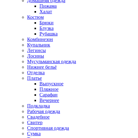
Домашняя одежда
Пижама
Халат
Костюм
Брюки
Блузка
Рубашка
Комбинезон
Купальник
Легинсы
Лосины
Мусульманская одежда
Нижнее бельё
Отделка
Платье
Выпускное
Пляжное
Сарафан
Вечернее
Подкладка
Рабочая одежда
Свадебное
Свитер
Спортивная одежда
Сумка