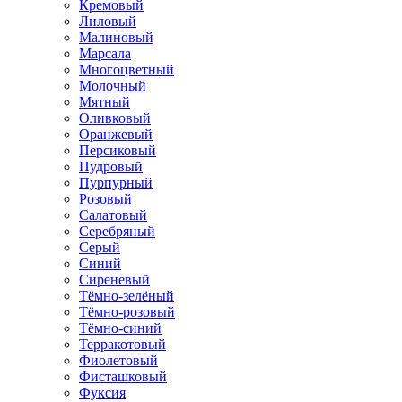
Кремовый
Лиловый
Малиновый
Марсала
Многоцветный
Молочный
Мятный
Оливковый
Оранжевый
Персиковый
Пудровый
Пурпурный
Розовый
Салатовый
Серебряный
Серый
Синий
Сиреневый
Тёмно-зелёный
Тёмно-розовый
Тёмно-синий
Терракотовый
Фиолетовый
Фисташковый
Фуксия