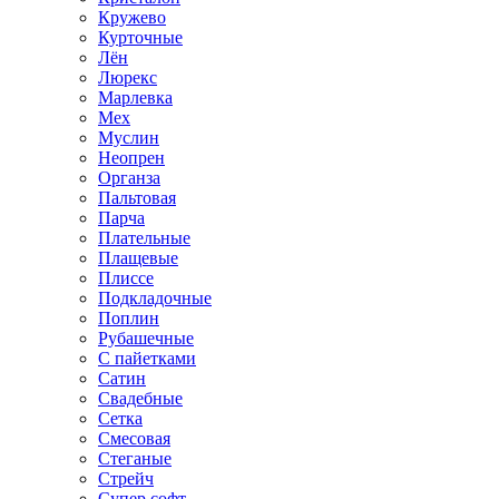
Кружево
Курточные
Лён
Люрекс
Марлевка
Мех
Муслин
Неопрен
Органза
Пальтовая
Парча
Плательные
Плащевые
Плиссе
Подкладочные
Поплин
Рубашечные
С пайетками
Сатин
Свадебные
Сетка
Смесовая
Стеганые
Стрейч
Супер софт