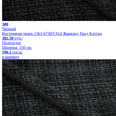
300
Черный
Костюмная ткань 1361-6730/C#14 Жаккард Твид Клетка
382.50
руб./
Полиэстер
Ширина: 150 см.
596.2
пог.м.
в корзину