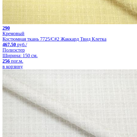
290
Кремовый
Костюмная ткань 7725/C#2 Жаккард Твид Клетка
467.50
руб./
Полиэстер
Ширина: 150 см.
256
пог.м.
в корзину