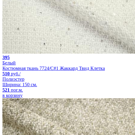
395
Белый
Костюмная ткань 7724/C#1 Жаккард Твид Клетка
510
руб./
Полиэстер
Ширина: 150 см.
521
пог.м.
в корзину