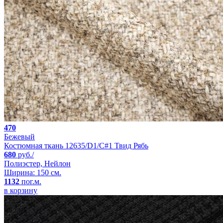
470
Бежевый
Костюмная ткань 12635/D1/C#1 Твид Рябь
680
руб./
Полиэстер, Нейлон
Ширина: 150 см.
1132
пог.м.
в корзину