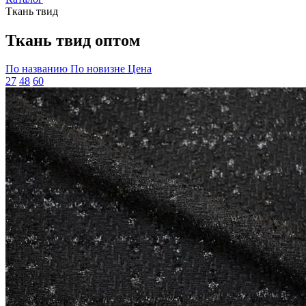
Ткань твид
Ткань твид оптом
По названию
По новизне
Цена
27
48
60