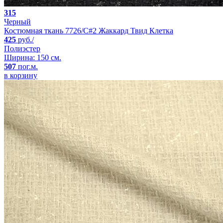
315
Черный
Костюмная ткань 7726/C#2 Жаккард Твид Клетка
425
руб./
Полиэстер
Ширина: 150 см.
507
пог.м.
в корзину