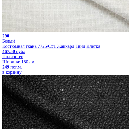
290
Белый
Костюмная ткань 7725/C#1 Жаккард Твид Клетка
467.50
руб./
Полиэстер
Ширина: 150 см.
249
пог.м.
в корзину