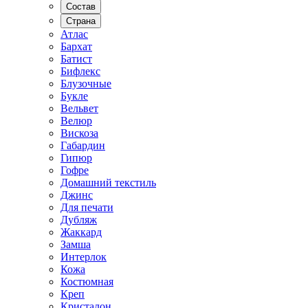
Состав
Страна
Атлас
Бархат
Батист
Бифлекс
Блузочные
Букле
Вельвет
Велюр
Вискоза
Габардин
Гипюр
Гофре
Домашний текстиль
Джинс
Для печати
Дубляж
Жаккард
Замша
Интерлок
Кожа
Костюмная
Креп
Кристалон