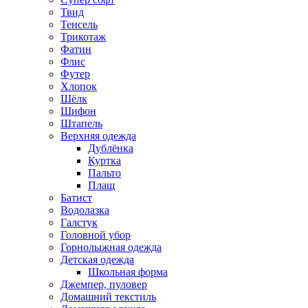
Твид
Тенсель
Трикотаж
Фатин
Флис
Футер
Хлопок
Шёлк
Шифон
Штапель
Верхняя одежда
Дублёнка
Куртка
Пальто
Плащ
Батист
Водолазка
Галстук
Головной убор
Горнолыжная одежда
Детская одежда
Школьная форма
Джемпер, пуловер
Домашний текстиль