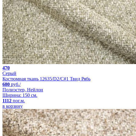
470
Серый
Костюмная ткань 12635/D2/C#1 Твид Рябь
680
руб./
Полиэстер, Нейлон
Ширина: 150 см.
1112
пог.м.
в корзину