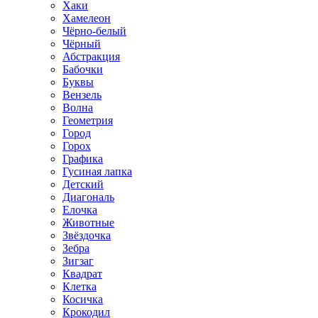
Хаки
Хамелеон
Чёрно-белый
Чёрный
Абстракция
Бабочки
Буквы
Вензель
Волна
Геометрия
Город
Горох
Графика
Гусиная лапка
Детский
Диагональ
Елочка
Животные
Звёздочка
Зебра
Зигзаг
Квадрат
Клетка
Косичка
Крокодил