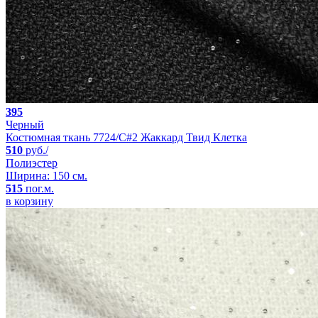
395
Черный
Костюмная ткань 7724/C#2 Жаккард Твид Клетка
510
руб./
Полиэстер
Ширина: 150 см.
515
пог.м.
в корзину