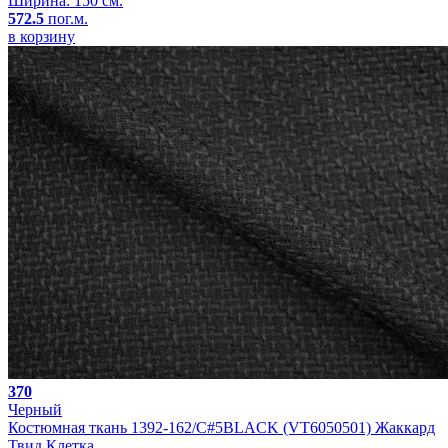
Ширина: 150 см.
572.5
пог.м.
в корзину
370
Черный
Костюмная ткань 1392-162/C#5BLACK (VT6050501) Жаккард
Твид Клетка