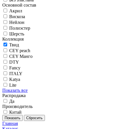
Основной состав
Акрил
Вискоза
Нейлон
Полиэстер
Шерсть
Коллекция
Твид
CEY peach
CEY Манго
DTY
Fancy
ITALY
Katya
Lite
Показать все
Распродажа
Да
Производитель
Китай
Главная
Каталог