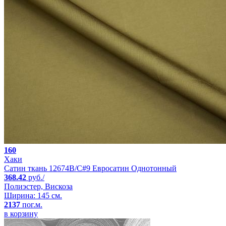
160
Хаки
Сатин ткань 12674B/C#9 Евросатин Однотонный
368.42
руб./
Полиэстер, Вискоза
Ширина: 145 см.
2137
пог.м.
в корзину