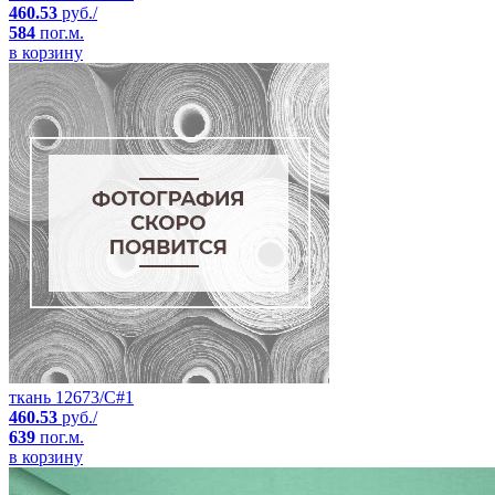
460.53
руб./
584
пог.м.
в корзину
ткань 12673/C#1
460.53
руб./
639
пог.м.
в корзину