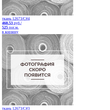
ткань 12673/C#4
460.53
руб./
525
пог.м.
в корзину
ткань 12673/C#3