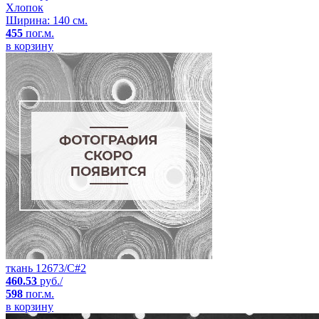
Хлопок
Ширина: 140 см.
455
пог.м.
в корзину
ткань 12673/C#2
460.53
руб./
598
пог.м.
в корзину