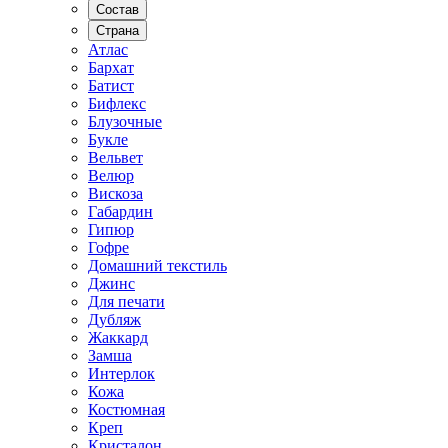
Состав
Страна
Атлас
Бархат
Батист
Бифлекс
Блузочные
Букле
Вельвет
Велюр
Вискоза
Габардин
Гипюр
Гофре
Домашний текстиль
Джинс
Для печати
Дубляж
Жаккард
Замша
Интерлок
Кожа
Костюмная
Креп
Кристалон