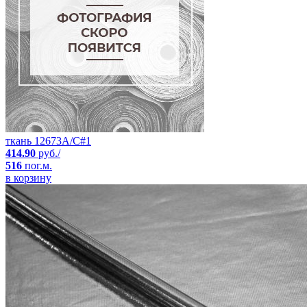
ткань 12673A/C#1
414.90
руб./
516
пог.м.
в корзину