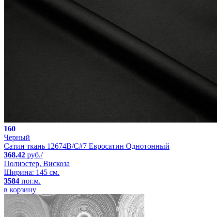
160
Черный
Сатин ткань 12674B/C#7 Евросатин Однотонный
368.42
руб./
Полиэстер, Вискоза
Ширина: 145 см.
3584
пог.м.
в корзину