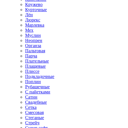
Кружево
Курточные
Лён
Люрекс
Марлевка
Мех
Муслин
Неопрен
Органза
Пальтовая
Парча
Плательные
Плащевые
Плиссе
Подкладочные
Поплин
Рубашечные
С пайетками
Сатин
Свадебные
Сетка
Смесовая
Стеганые
Стрейч
Супер софт