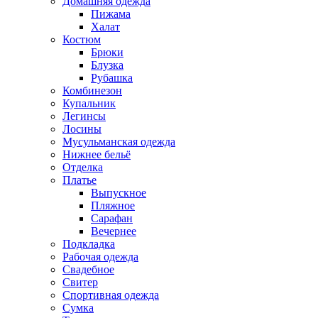
Домашняя одежда
Пижама
Халат
Костюм
Брюки
Блузка
Рубашка
Комбинезон
Купальник
Легинсы
Лосины
Мусульманская одежда
Нижнее бельё
Отделка
Платье
Выпускное
Пляжное
Сарафан
Вечернее
Подкладка
Рабочая одежда
Свадебное
Свитер
Спортивная одежда
Сумка