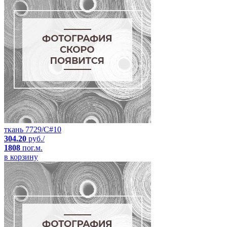
ткань 7729/C#10
304.20
руб./
1808
пог.м.
в корзину