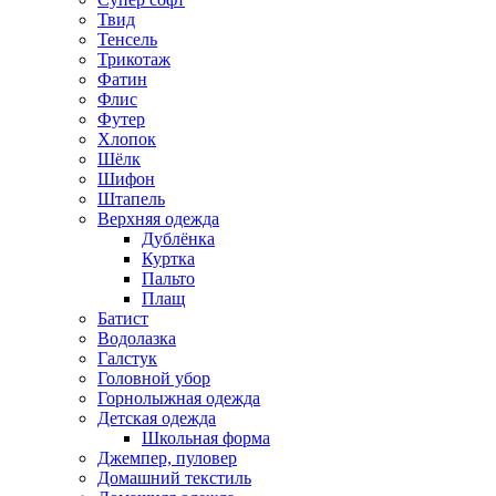
Твид
Тенсель
Трикотаж
Фатин
Флис
Футер
Хлопок
Шёлк
Шифон
Штапель
Верхняя одежда
Дублёнка
Куртка
Пальто
Плащ
Батист
Водолазка
Галстук
Головной убор
Горнолыжная одежда
Детская одежда
Школьная форма
Джемпер, пуловер
Домашний текстиль