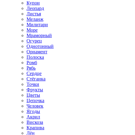
Купон
Леопард
Листья
Меланж
Милитари
Море
Мраморный
Огурец
Однотонный
Орнамент
Полоска
Ромб
Рябь
Сердце
Стёганка
Точки
Фрукты
Цветы
Цепочка
Человек
Ягоды
Акрил
Вискоза
Крапива
Лён