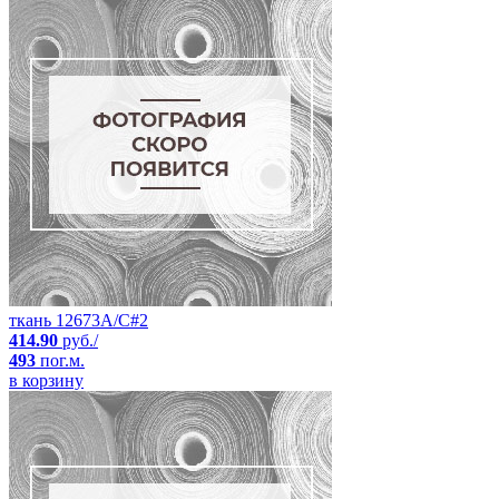
ткань 12673A/C#2
414.90
руб./
493
пог.м.
в корзину