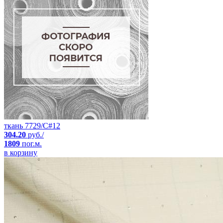
ткань 7729/C#12
304.20
руб./
1809
пог.м.
в корзину