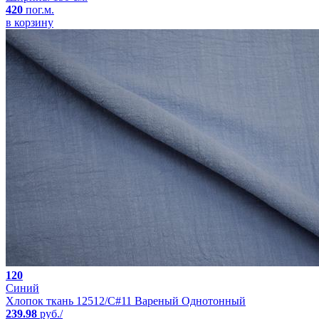
420
пог.м.
в корзину
120
Синий
Хлопок ткань 12512/C#11 Вареный Однотонный
239.98
руб./