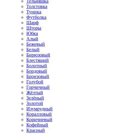
Тельняшка
Толстовка
Туника
Футболка
Шарф
Шторы
Юбка
Алый
Бежевый
Белый
Бирюзовый
Блестящий
Болотный
Бордовый
Бронзовый
Голубой
Горчичный
Жёлтый
Зелёный
Золотой
Изумрудный
Коралловый
Коричневый
Кофейный
Красный