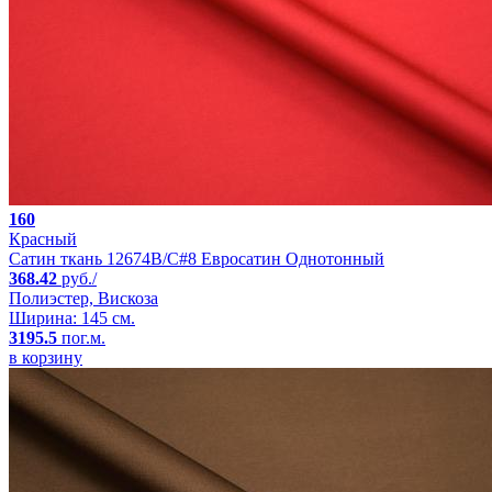
160
Красный
Сатин ткань 12674B/C#8 Евросатин Однотонный
368.42
руб./
Полиэстер, Вискоза
Ширина: 145 см.
3195.5
пог.м.
в корзину