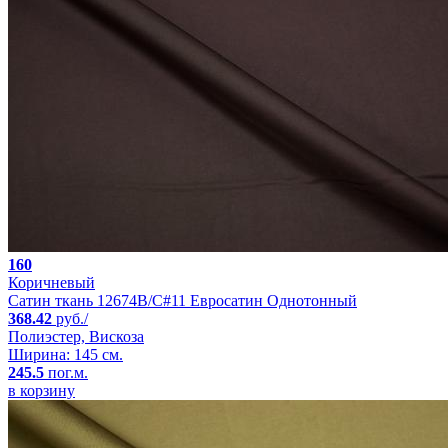
160
Коричневый
Сатин ткань 12674B/C#11 Евросатин Однотонный
368.42
руб./
Полиэстер, Вискоза
Ширина: 145 см.
245.5
пог.м.
в корзину