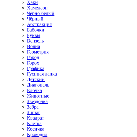
Хаки
Хамелеон
Чёрно-белый
Чёрный
Абстракция
Бабочки
Буквы
Вензель
Волна
Геометрия
Город
Горох
Графика
Гусиная лапка
Детский
Диагональ
Елочка
Животные
Звёздочка
Зебра
Зигзаг
Квадрат
Клетка
Косичка
Крокодил