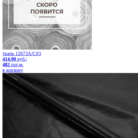
ткань 12673A/C#3
414.90
руб./
482
пог.м.
в корзину