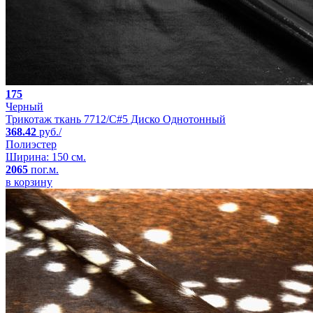
175
Черный
Трикотаж ткань 7712/C#5 Диско Однотонный
368.42
руб./
Полиэстер
Ширина: 150 см.
2065
пог.м.
в корзину