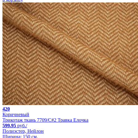
420
Коричневый
Трикотаж ткань 7709/C#2 Травка Елочка
599.95
руб./
Полиэстер, Нейлон
Ширина: 150 см.