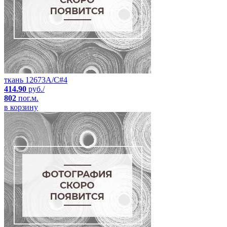
ткань 12673A/C#4
414.90
руб./
802
пог.м.
в корзину