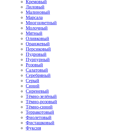
Кремовый
Лиловый
Малиновый
Марсала
Многоцветный
Молочный
Мятный
Оливковый
Оранжевый
Персиковый
Пудровый
Пурпурный
Розовый
Салатовый
Серебряный
Серый
Синий
Сиреневый
Тёмно-зелёный
Тёмно-розовый
Тёмно-синий
Терракотовый
Фиолетовый
Фисташковый
Фуксия