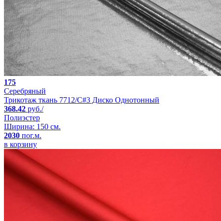
175
Серебряный
Трикотаж ткань 7712/C#3 Диско Однотонный
368.42
руб./
Полиэстер
Ширина: 150 см.
2030
пог.м.
в корзину