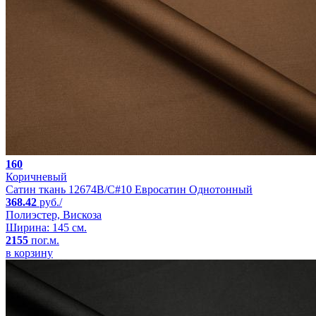
160
Коричневый
Сатин ткань 12674B/C#10 Евросатин Однотонный
368.42
руб./
Полиэстер, Вискоза
Ширина: 145 см.
2155
пог.м.
в корзину