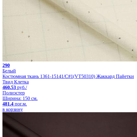
290
Белый
Костюмная ткань 1361-15141/C#1(VT50310) Жаккард Пайетки
Твид Клетка
460.53
руб./
Полиэстер
Ширина: 150 см.
481.4
пог.м.
в корзину