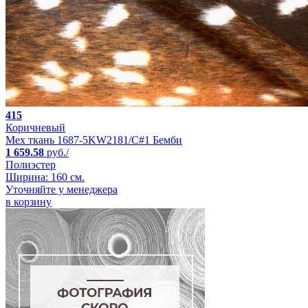
415
Коричневый
Мех ткань 1687-5KW2181/C#1 Бемби
1 659.58
руб./
Полиэстер
Ширина: 160 см.
Уточняйте у менеджера
в корзину