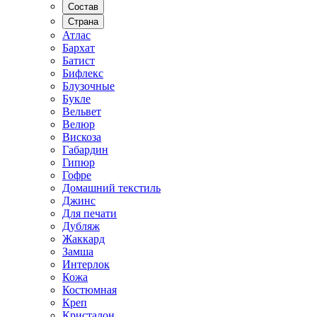
Состав
Страна
Атлас
Бархат
Батист
Бифлекс
Блузочные
Букле
Вельвет
Велюр
Вискоза
Габардин
Гипюр
Гофре
Домашний текстиль
Джинс
Для печати
Дубляж
Жаккард
Замша
Интерлок
Кожа
Костюмная
Креп
Кристалон