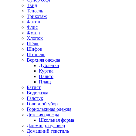
Твид
Тенсель
Трикотаж
Фатин
Флис
Футер
Хлопок
Шёлк
Шифон
Штапель
Верхняя одежда
Дублёнка
Куртка
Пальто
Плащ
Батист
Водолазка
Галстук
Головной убор
Горнолыжная одежда
Детская одежда
Школьная форма
Джемпер, пуловер
Домашний текстиль