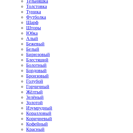
Тельняшка
Толстовка
Туника
Футболка
Шарф
Шторы
Юбка
Алый
Бежевый
Белый
Бирюзовый
Блестящий
Болотный
Бордовый
Бронзовый
Голубой
Горчичный
Жёлтый
Зелёный
Золотой
Изумрудный
Коралловый
Коричневый
Кофейный
Красный