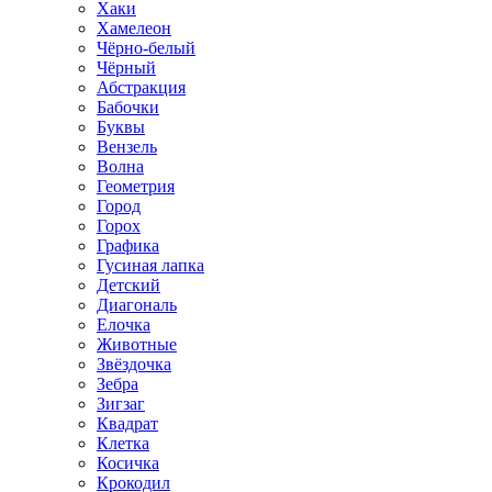
Хаки
Хамелеон
Чёрно-белый
Чёрный
Абстракция
Бабочки
Буквы
Вензель
Волна
Геометрия
Город
Горох
Графика
Гусиная лапка
Детский
Диагональ
Елочка
Животные
Звёздочка
Зебра
Зигзаг
Квадрат
Клетка
Косичка
Крокодил