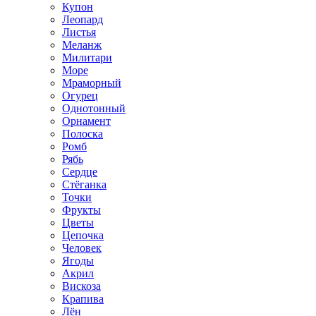
Купон
Леопард
Листья
Меланж
Милитари
Море
Мраморный
Огурец
Однотонный
Орнамент
Полоска
Ромб
Рябь
Сердце
Стёганка
Точки
Фрукты
Цветы
Цепочка
Человек
Ягоды
Акрил
Вискоза
Крапива
Лён