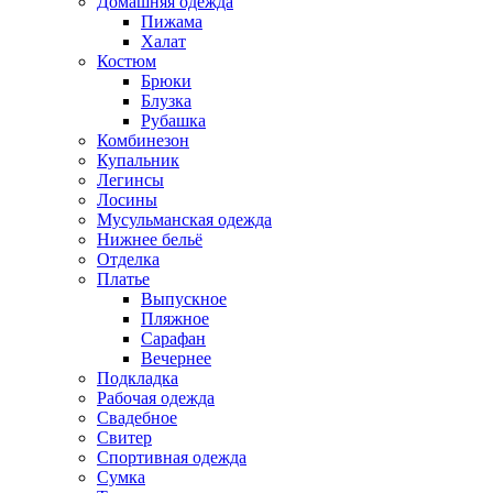
Домашняя одежда
Пижама
Халат
Костюм
Брюки
Блузка
Рубашка
Комбинезон
Купальник
Легинсы
Лосины
Мусульманская одежда
Нижнее бельё
Отделка
Платье
Выпускное
Пляжное
Сарафан
Вечернее
Подкладка
Рабочая одежда
Свадебное
Свитер
Спортивная одежда
Сумка