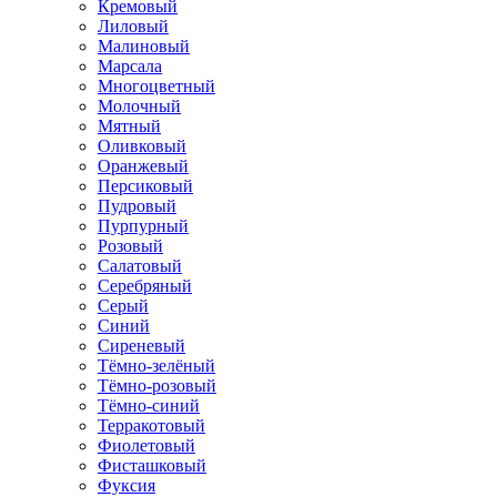
Кремовый
Лиловый
Малиновый
Марсала
Многоцветный
Молочный
Мятный
Оливковый
Оранжевый
Персиковый
Пудровый
Пурпурный
Розовый
Салатовый
Серебряный
Серый
Синий
Сиреневый
Тёмно-зелёный
Тёмно-розовый
Тёмно-синий
Терракотовый
Фиолетовый
Фисташковый
Фуксия