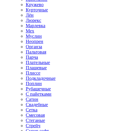
Кружево
Курточные
Лён
Люрекс
Марлевка
Мех
Муслин
Неопрен
Органза
Пальтовая
Парча
Плательные
Плащевые
Плиссе
Подкладочные
Поплин
Рубашечные
С пайетками
Сатин
Свадебные
Сетка
Смесовая
Стеганые
Стрейч
Супер софт