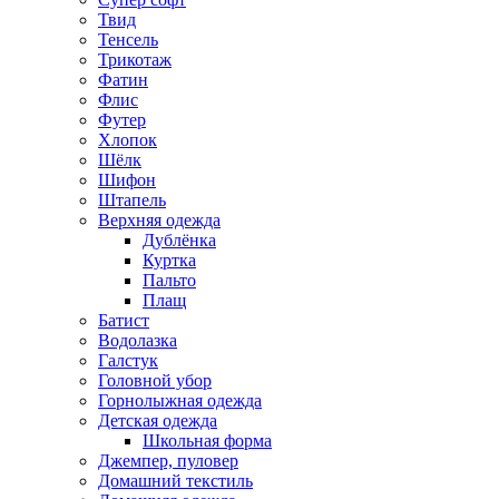
Твид
Тенсель
Трикотаж
Фатин
Флис
Футер
Хлопок
Шёлк
Шифон
Штапель
Верхняя одежда
Дублёнка
Куртка
Пальто
Плащ
Батист
Водолазка
Галстук
Головной убор
Горнолыжная одежда
Детская одежда
Школьная форма
Джемпер, пуловер
Домашний текстиль