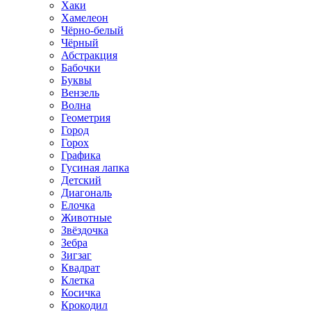
Хаки
Хамелеон
Чёрно-белый
Чёрный
Абстракция
Бабочки
Буквы
Вензель
Волна
Геометрия
Город
Горох
Графика
Гусиная лапка
Детский
Диагональ
Елочка
Животные
Звёздочка
Зебра
Зигзаг
Квадрат
Клетка
Косичка
Крокодил