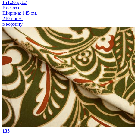
151.20
руб./
Вискоза
Ширина: 145 см.
210
пог.м.
в корзину
135