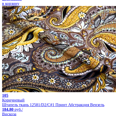
в корзину
105
Коричневый
Штапель ткань 12581/D2/C#1 Принт Абстракция Вензель
184.80
руб./
Вискоза