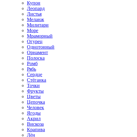
Купон
Леопард
Листья
Меланж
Милитари
Море
Мраморный
Огурец
Однотонный
Орнамент
Полоска
Ромб
Рябь
Сердце
Стёганка
Точки
Фрукты
Цветы
Цепочка
Человек
Ягоды
Акрил
Вискоза
Крапива
Лён