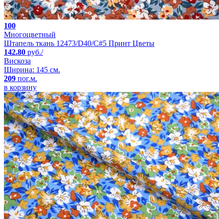
100
Многоцветный
Штапель ткань 12473/D40/C#5 Принт Цветы
142.80
руб./
Вискоза
Ширина: 145 см.
209
пог.м.
в корзину