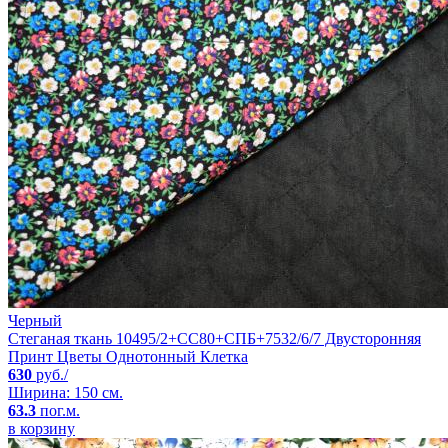
Черный
Стеганая ткань 10495/2+CC80+СПБ+7532/6/7 Двусторонняя
Принт Цветы Однотонный Клетка
630
руб./
Ширина: 150 см.
63.3
пог.м.
в корзину