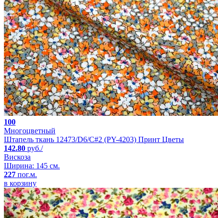
100
Многоцветный
Штапель ткань 12473/D6/C#2 (PY-4203) Принт Цветы
142.80
руб./
Вискоза
Ширина: 145 см.
227
пог.м.
в корзину