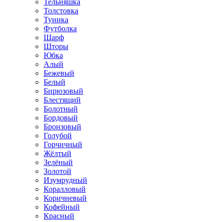
Тельняшка
Толстовка
Туника
Футболка
Шарф
Шторы
Юбка
Алый
Бежевый
Белый
Бирюзовый
Блестящий
Болотный
Бордовый
Бронзовый
Голубой
Горчичный
Жёлтый
Зелёный
Золотой
Изумрудный
Коралловый
Коричневый
Кофейный
Красный