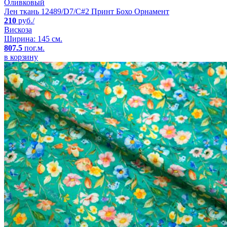
Оливковый
Лен ткань 12489/D7/C#2 Принт Бохо Орнамент
210
руб./
Вискоза
Ширина: 145 см.
807.5
пог.м.
в корзину