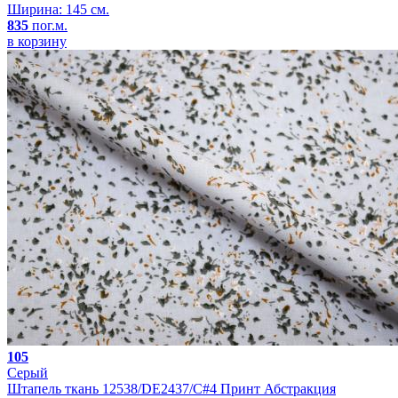
Ширина: 145 см.
835
пог.м.
в корзину
105
Серый
Штапель ткань 12538/DE2437/C#4 Принт Абстракция