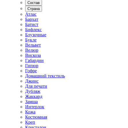
Состав
Страна
Атлас
Бархат
Батист
Бифлекс
Блузочные
Букле
Вельвет
Велюр
Вискоза
Габардин
Гипюр
Гофре
Домашний текстиль
Джинс
Для печати
Дубляж
Жаккард
Замша
Интерлок
Кожа
Костюмная
Креп
Кристалон