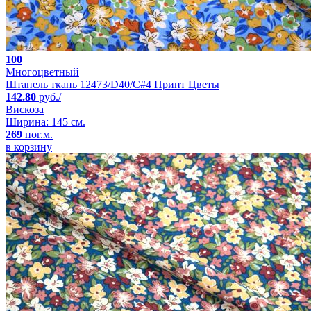
100
Многоцветный
Штапель ткань 12473/D40/C#4 Принт Цветы
142.80
руб./
Вискоза
Ширина: 145 см.
269
пог.м.
в корзину