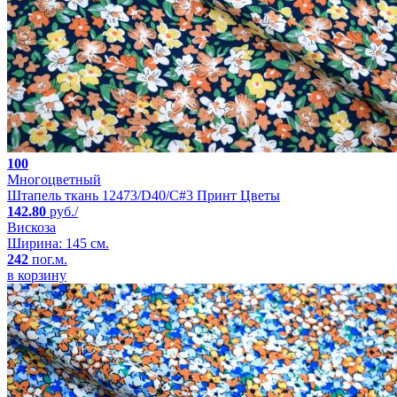
100
Многоцветный
Штапель ткань 12473/D40/C#3 Принт Цветы
142.80
руб./
Вискоза
Ширина: 145 см.
242
пог.м.
в корзину