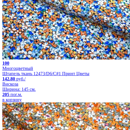
100
Многоцветный
Штапель ткань 12473/D6/C#1 Принт Цветы
142.80
руб./
Вискоза
Ширина: 145 см.
205
пог.м.
в корзину