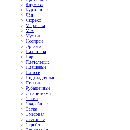
Кружево
Курточные
Лён
Люрекс
Марлевка
Мех
Муслин
Неопрен
Органза
Пальтовая
Парча
Плательные
Плащевые
Плиссе
Подкладочные
Поплин
Рубашечные
С пайетками
Сатин
Свадебные
Сетка
Смесовая
Стеганые
Стрейч
Супер софт