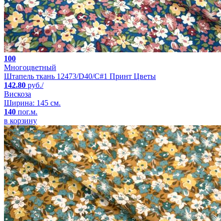
100
Многоцветный
Штапель ткань 12473/D40/C#1 Принт Цветы
142.80
руб./
Вискоза
Ширина: 145 см.
140
пог.м.
в корзину