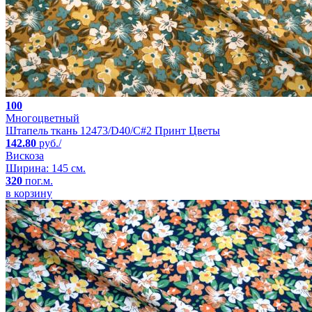
100
Многоцветный
Штапель ткань 12473/D40/C#2 Принт Цветы
142.80
руб./
Вискоза
Ширина: 145 см.
320
пог.м.
в корзину