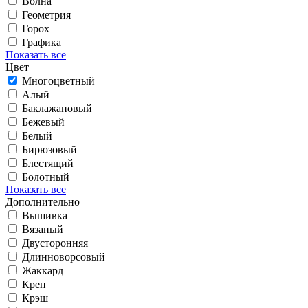
Волна
Геометрия
Горох
Графика
Показать все
Цвет
Многоцветный
Алый
Баклажановый
Бежевый
Белый
Бирюзовый
Блестящий
Болотный
Показать все
Дополнительно
Вышивка
Вязаный
Двусторонняя
Длинноворсовый
Жаккард
Креп
Крэш