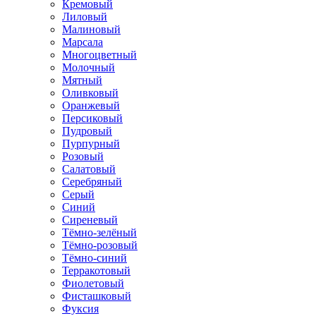
Кремовый
Лиловый
Малиновый
Марсала
Многоцветный
Молочный
Мятный
Оливковый
Оранжевый
Персиковый
Пудровый
Пурпурный
Розовый
Салатовый
Серебряный
Серый
Синий
Сиреневый
Тёмно-зелёный
Тёмно-розовый
Тёмно-синий
Терракотовый
Фиолетовый
Фисташковый
Фуксия