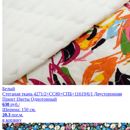
Белый
Стеганая ткань 4271/2+CC80+СПБ+11619/6/1 Двусторонняя
Принт Цветы Однотонный
630
руб./
Ширина: 150 см.
20.3
пог.м.
в корзину