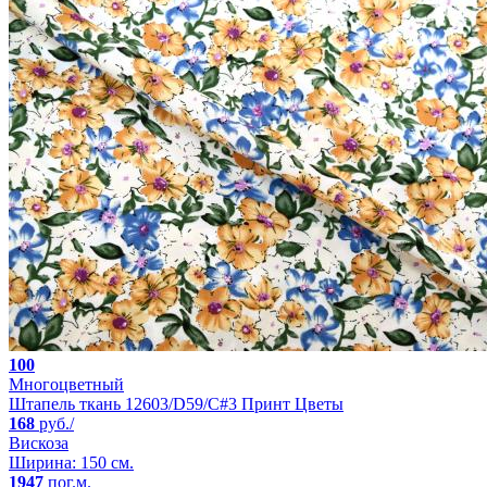
100
Многоцветный
Штапель ткань 12603/D59/C#3 Принт Цветы
168
руб./
Вискоза
Ширина: 150 см.
1947
пог.м.