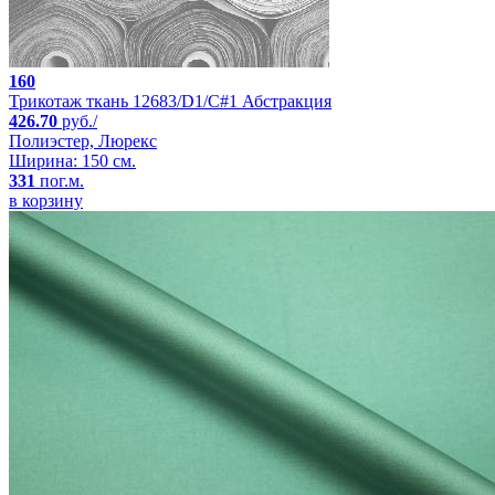
160
Трикотаж ткань 12683/D1/C#1 Абстракция
426.70
руб./
Полиэстер, Люрекс
Ширина: 150 см.
331
пог.м.
в корзину