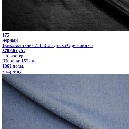
175
Черный
Трикотаж ткань 7712/C#5 Диско Однотонный
370.60
руб./
Полиэстер
Ширина: 150 см.
1863
пог.м.
в корзину