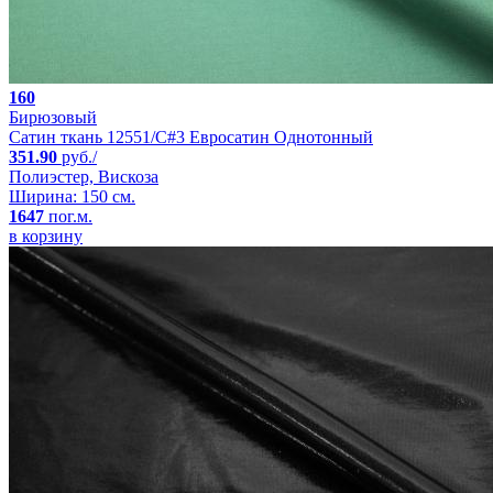
160
Бирюзовый
Сатин ткань 12551/C#3 Евросатин Однотонный
351.90
руб./
Полиэстер, Вискоза
Ширина: 150 см.
1647
пог.м.
в корзину