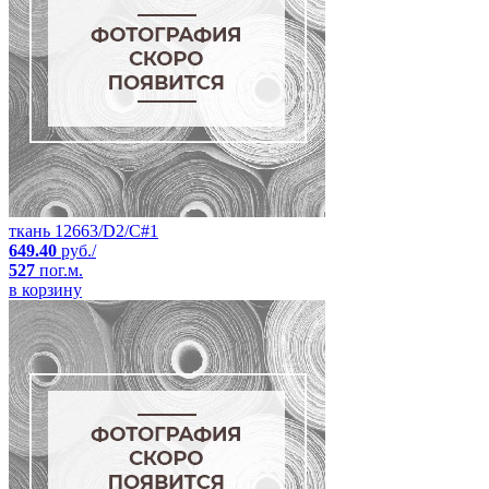
ткань 12663/D2/C#1
649.40
руб./
527
пог.м.
в корзину