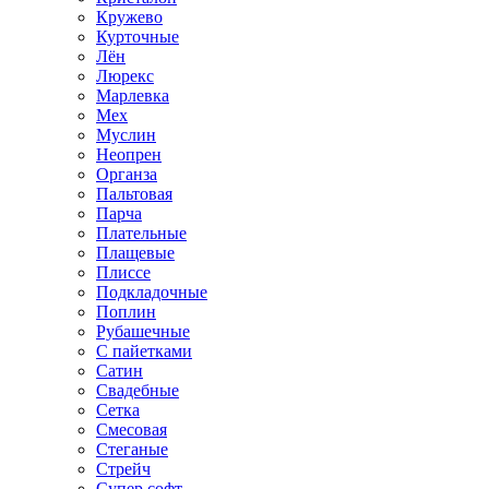
Кружево
Курточные
Лён
Люрекс
Марлевка
Мех
Муслин
Неопрен
Органза
Пальтовая
Парча
Плательные
Плащевые
Плиссе
Подкладочные
Поплин
Рубашечные
С пайетками
Сатин
Свадебные
Сетка
Смесовая
Стеганые
Стрейч
Супер софт