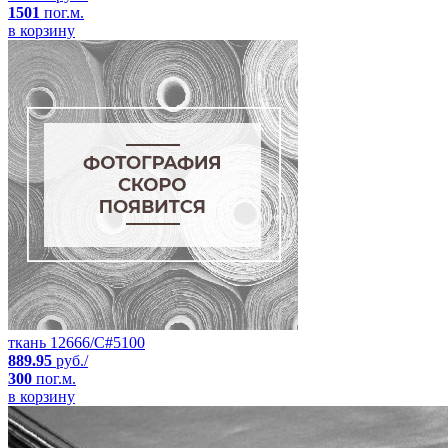
1501
пог.м.
в корзину
ткань 12666/C#5100
889.95
руб./
300
пог.м.
в корзину