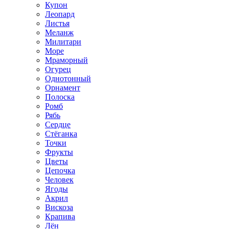
Купон
Леопард
Листья
Меланж
Милитари
Море
Мраморный
Огурец
Однотонный
Орнамент
Полоска
Ромб
Рябь
Сердце
Стёганка
Точки
Фрукты
Цветы
Цепочка
Человек
Ягоды
Акрил
Вискоза
Крапива
Лён