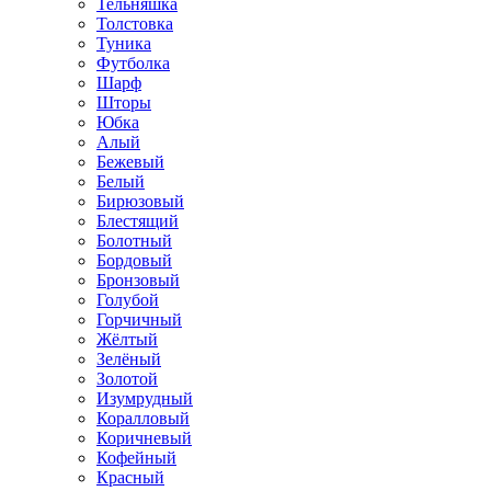
Тельняшка
Толстовка
Туника
Футболка
Шарф
Шторы
Юбка
Алый
Бежевый
Белый
Бирюзовый
Блестящий
Болотный
Бордовый
Бронзовый
Голубой
Горчичный
Жёлтый
Зелёный
Золотой
Изумрудный
Коралловый
Коричневый
Кофейный
Красный