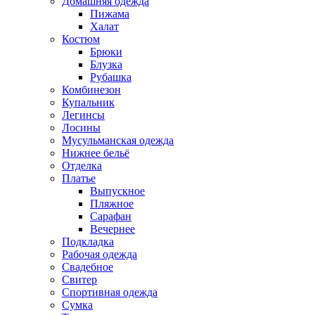
Домашняя одежда
Пижама
Халат
Костюм
Брюки
Блузка
Рубашка
Комбинезон
Купальник
Легинсы
Лосины
Мусульманская одежда
Нижнее бельё
Отделка
Платье
Выпускное
Пляжное
Сарафан
Вечернее
Подкладка
Рабочая одежда
Свадебное
Свитер
Спортивная одежда
Сумка