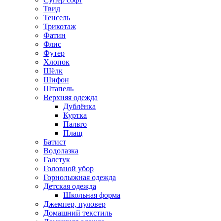
Твид
Тенсель
Трикотаж
Фатин
Флис
Футер
Хлопок
Шёлк
Шифон
Штапель
Верхняя одежда
Дублёнка
Куртка
Пальто
Плащ
Батист
Водолазка
Галстук
Головной убор
Горнолыжная одежда
Детская одежда
Школьная форма
Джемпер, пуловер
Домашний текстиль