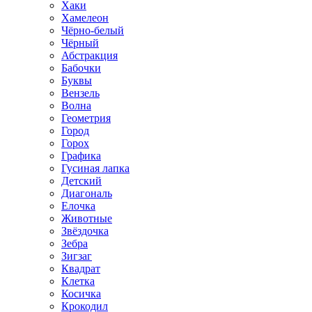
Хаки
Хамелеон
Чёрно-белый
Чёрный
Абстракция
Бабочки
Буквы
Вензель
Волна
Геометрия
Город
Горох
Графика
Гусиная лапка
Детский
Диагональ
Елочка
Животные
Звёздочка
Зебра
Зигзаг
Квадрат
Клетка
Косичка
Крокодил