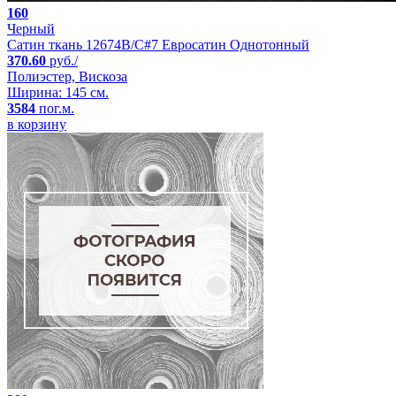
160
Черный
Сатин ткань 12674B/C#7 Евросатин Однотонный
370.60
руб./
Полиэстер, Вискоза
Ширина: 145 см.
3584
пог.м.
в корзину