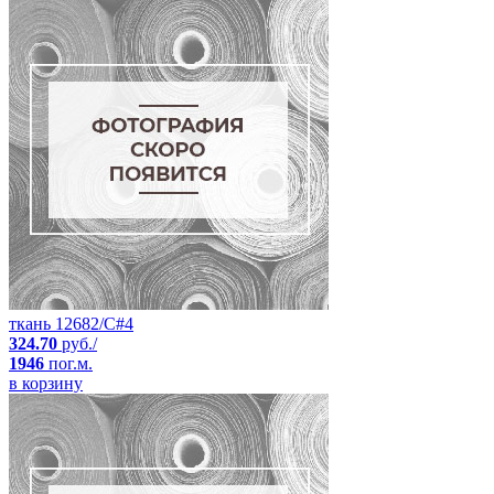
ткань 12682/C#4
324.70
руб./
1946
пог.м.
в корзину