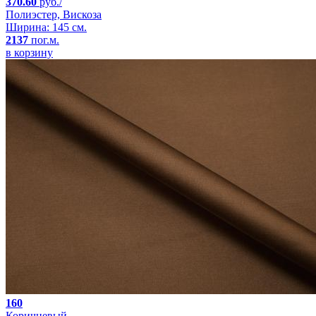
370.60
руб./
Полиэстер, Вискоза
Ширина: 145 см.
2137
пог.м.
в корзину
160
Коричневый