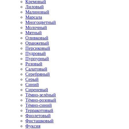
Кремовый
Лиловый
Малиновый
Марсала
Многоцветный
Молочный
Мятный
Оливковый
Оранжевый
Персиковый
Пудровый
Пурпурный
Розовый
Салатовый
Серебряный
Серый
Синий
Сиреневый
Тёмно-зелёный
Тёмно-розовый
Тёмно-синий
Терракотовый
Фиолетовый
Фисташковый
Фуксия