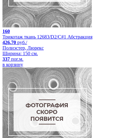
160
Трикотаж ткань 12683/D2/C#1 Абстракция
426.70
руб./
Полиэстер, Люрекс
Ширина: 150 см.
337
пог.м.
в корзину