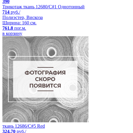
390
Трикотаж ткань 12680/C#1 Однотонный
714
руб./
Полиэстер, Вискоза
Ширина: 160 см.
761.8
пог.м.
в корзину
ткань 12686/C#5 Red
324.70
руб./