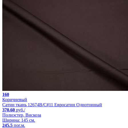
160
Коричневый
Сатин ткань 12674B/C#11 Евросатин Однотонный
370.60
руб./
Полиэстер, Вискоза
Ширина: 145 см.
245.5
пог.м.