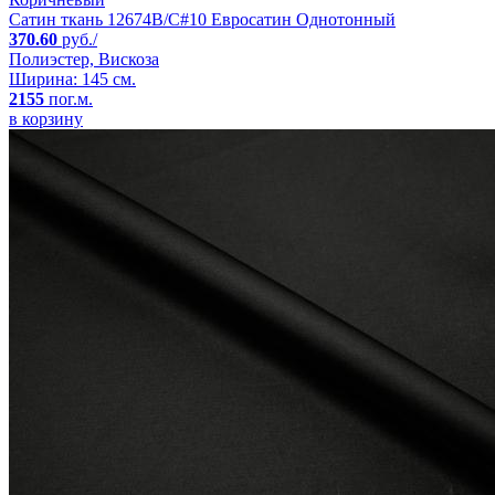
Сатин ткань 12674B/C#10 Евросатин Однотонный
370.60
руб./
Полиэстер, Вискоза
Ширина: 145 см.
2155
пог.м.
в корзину