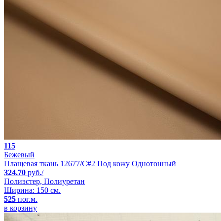
115
Бежевый
Плащевая ткань 12677/C#2 Под кожу Однотонный
324.70
руб./
Полиэстер, Полиуретан
Ширина: 150 см.
525
пог.м.
в корзину