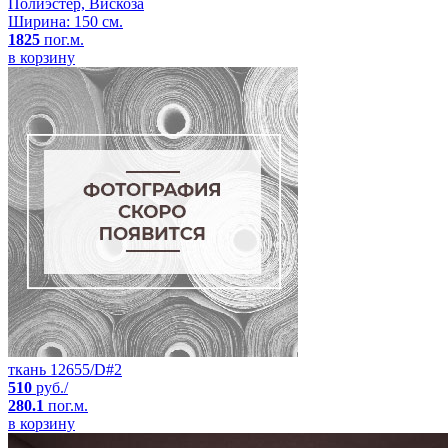
Полиэстер, Вискоза
Ширина: 150 см.
1825
пог.м.
в корзину
ткань 12655/D#2
510
руб./
280.1
пог.м.
в корзину