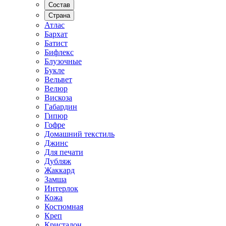
Состав
Страна
Атлас
Бархат
Батист
Бифлекс
Блузочные
Букле
Вельвет
Велюр
Вискоза
Габардин
Гипюр
Гофре
Домашний текстиль
Джинс
Для печати
Дубляж
Жаккард
Замша
Интерлок
Кожа
Костюмная
Креп
Кристалон