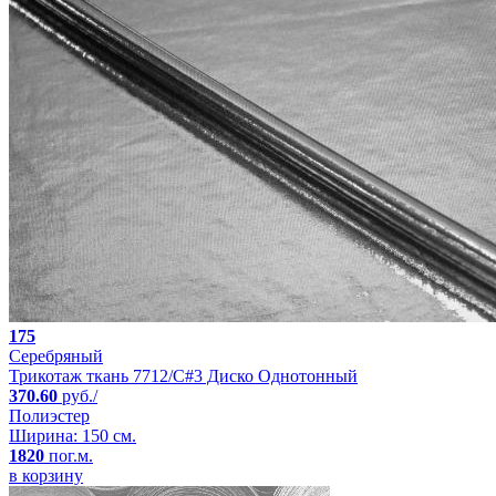
175
Серебряный
Трикотаж ткань 7712/C#3 Диско Однотонный
370.60
руб./
Полиэстер
Ширина: 150 см.
1820
пог.м.
в корзину