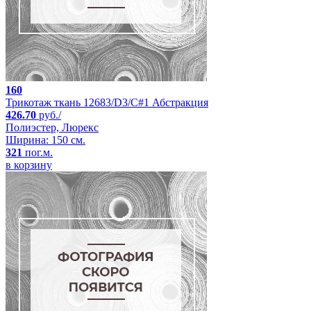
160
Трикотаж ткань 12683/D3/C#1 Абстракция
426.70
руб./
Полиэстер, Люрекс
Ширина: 150 см.
321
пог.м.
в корзину