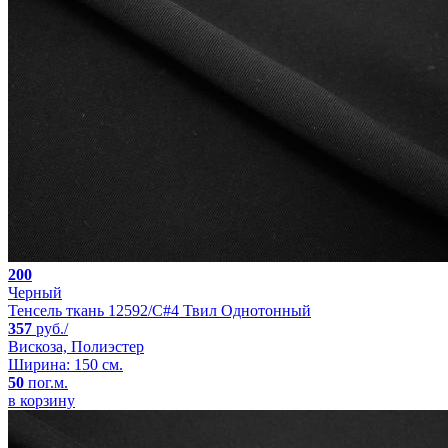
200
Черный
Тенсель ткань 12592/C#4 Твил Однотонный
357
руб./
Вискоза, Полиэстер
Ширина: 150 см.
50
пог.м.
в корзину