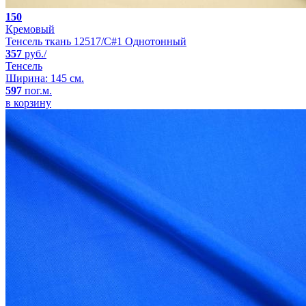
150
Кремовый
Тенсель ткань 12517/C#1 Однотонный
357
руб./
Тенсель
Ширина: 145 см.
597
пог.м.
в корзину