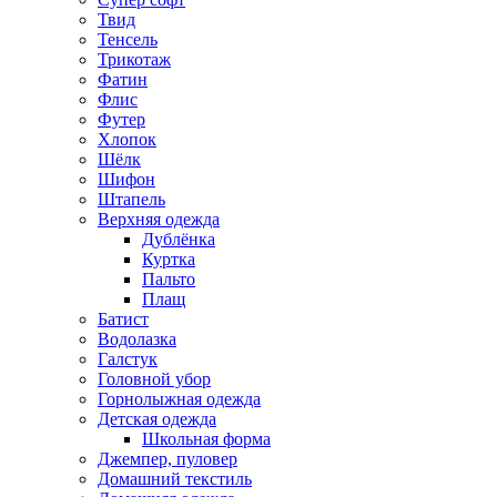
Твид
Тенсель
Трикотаж
Фатин
Флис
Футер
Хлопок
Шёлк
Шифон
Штапель
Верхняя одежда
Дублёнка
Куртка
Пальто
Плащ
Батист
Водолазка
Галстук
Головной убор
Горнолыжная одежда
Детская одежда
Школьная форма
Джемпер, пуловер
Домашний текстиль