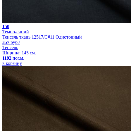
150
Темно-синий
Тенсель ткань 12517/C#11 Однотонный
357
руб./
Тенсель
Ширина: 145 см.
1192
пог.м.
в корзину