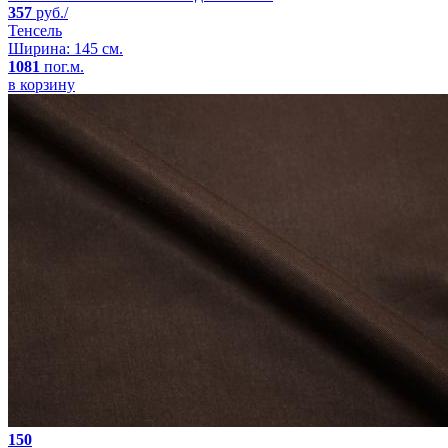
357
руб./
Тенсель
Ширина: 145 см.
1081
пог.м.
в корзину
150