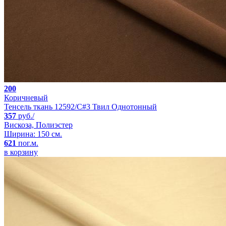
200
Коричневый
Тенсель ткань 12592/C#3 Твил Однотонный
357
руб./
Вискоза, Полиэстер
Ширина: 150 см.
621
пог.м.
в корзину