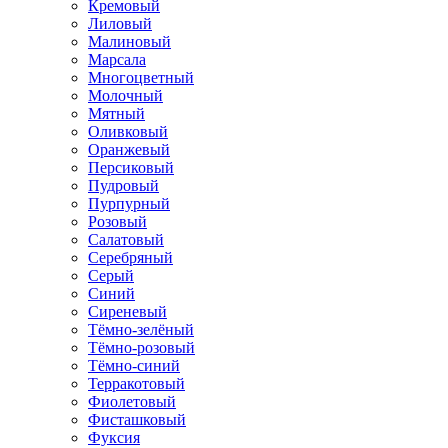
Кремовый
Лиловый
Малиновый
Марсала
Многоцветный
Молочный
Мятный
Оливковый
Оранжевый
Персиковый
Пудровый
Пурпурный
Розовый
Салатовый
Серебряный
Серый
Синий
Сиреневый
Тёмно-зелёный
Тёмно-розовый
Тёмно-синий
Терракотовый
Фиолетовый
Фисташковый
Фуксия