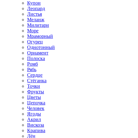
Купон
Леопард
Листья
Меланж
Милитари
Море
Мраморный
Огурец
Однотонный
Орнамент
Полоска
Ромб
Рябь
Сердце
Стёганка
Точки
Фрукты
Цветы
Цепочка
Человек
Ягоды
Акрил
Вискоза
Крапива
Лён