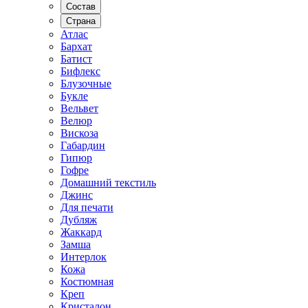
Состав
Страна
Атлас
Бархат
Батист
Бифлекс
Блузочные
Букле
Вельвет
Велюр
Вискоза
Габардин
Гипюр
Гофре
Домашний текстиль
Джинс
Для печати
Дубляж
Жаккард
Замша
Интерлок
Кожа
Костюмная
Креп
Кристалон