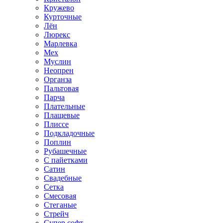
Кружево
Курточные
Лён
Люрекс
Марлевка
Мех
Муслин
Неопрен
Органза
Пальтовая
Парча
Плательные
Плащевые
Плиссе
Подкладочные
Поплин
Рубашечные
С пайетками
Сатин
Свадебные
Сетка
Смесовая
Стеганые
Стрейч
Супер софт