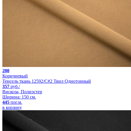
200
Коричневый
Тенсель ткань 12592/C#2 Твил Однотонный
357
руб./
Вискоза, Полиэстер
Ширина: 150 см.
445
пог.м.
в корзину