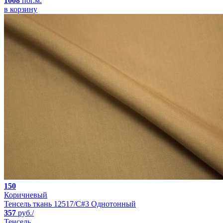
1008
пог.м.
в корзину
150
Коричневый
Тенсель ткань 12517/C#3 Однотонный
357
руб./
Тенсель