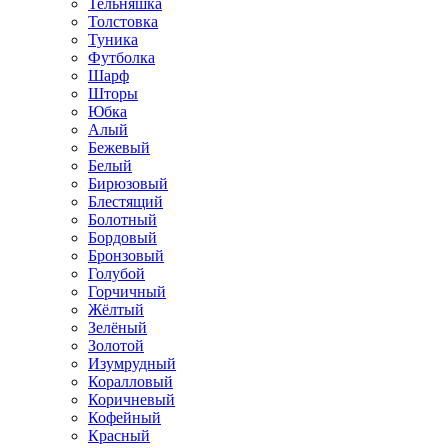
Тельняшка
Толстовка
Туника
Футболка
Шарф
Шторы
Юбка
Алый
Бежевый
Белый
Бирюзовый
Блестящий
Болотный
Бордовый
Бронзовый
Голубой
Горчичный
Жёлтый
Зелёный
Золотой
Изумрудный
Коралловый
Коричневый
Кофейный
Красный