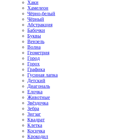
Хаки
Хамелеон
Чёрно-белый
Чёрный
Абстракция
Бабочки
Буквы
Вензель
Волна
Геометрия
Город
Горох
Графика
Гусиная лапка
Детский
Диагональ
Елочка
Животные
Звёздочка
Зебра
Зигзаг
Квадрат
Клетка
Косичка
Крокодил