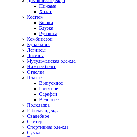
Домашняя одежда
Пижама
Халат
Костюм
Брюки
Блузка
Рубашка
Комбинезон
Купальник
Легинсы
Лосины
Мусульманская одежда
Нижнее бельё
Отделка
Платье
Выпускное
Пляжное
Сарафан
Вечернее
Подкладка
Рабочая одежда
Свадебное
Свитер
Спортивная одежда
Сумка