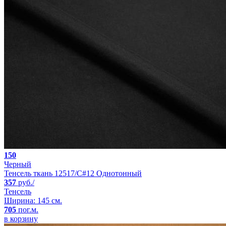
150
Черный
Тенсель ткань 12517/C#12 Однотонный
357
руб./
Тенсель
Ширина: 145 см.
705
пог.м.
в корзину