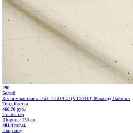
290
Белый
Костюмная ткань 1361-15141/C#1(VT50310) Жаккард Пайетки
Твид Клетка
468.70
руб./
Полиэстер
Ширина: 150 см.
481.4
пог.м.
в корзину