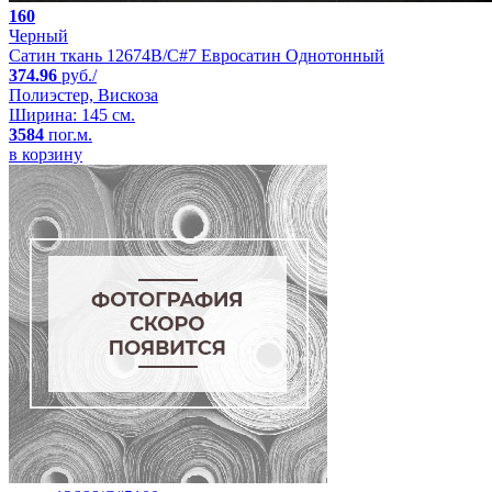
160
Черный
Сатин ткань 12674B/C#7 Евросатин Однотонный
374.96
руб./
Полиэстер, Вискоза
Ширина: 145 см.
3584
пог.м.
в корзину