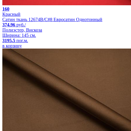
160
Красный
Сатин ткань 12674B/C#8 Евросатин Однотонный
374.96
руб./
Полиэстер, Вискоза
Ширина: 145 см.
3195.5
пог.м.
в корзину