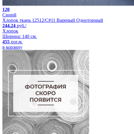
120
Синий
Хлопок ткань 12512/C#11 Вареный Однотонный
244.24
руб./
Хлопок
Ширина: 140 см.
455
пог.м.
в корзину