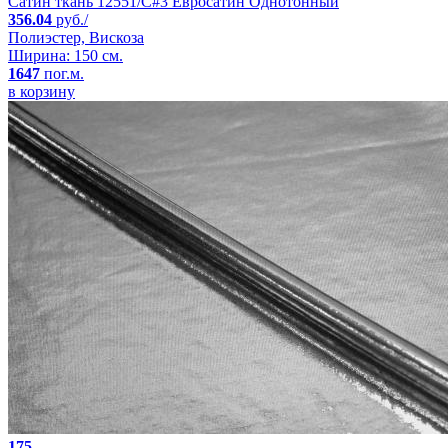
Сатин ткань 12551/C#3 Евросатин Однотонный
356.04
руб./
Полиэстер, Вискоза
Ширина: 150 см.
1647
пог.м.
в корзину
175