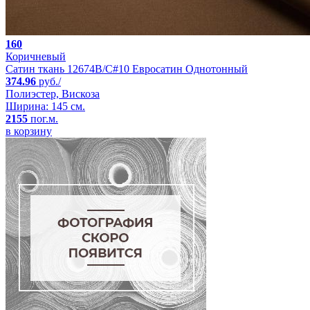
160
Коричневый
Сатин ткань 12674B/C#10 Евросатин Однотонный
374.96
руб./
Полиэстер, Вискоза
Ширина: 145 см.
2155
пог.м.
в корзину