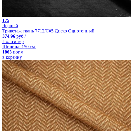
175
Черный
Трикотаж ткань 7712/C#5 Диско Однотонный
374.96
руб./
Полиэстер
Ширина: 150 см.
1863
пог.м.
в корзину