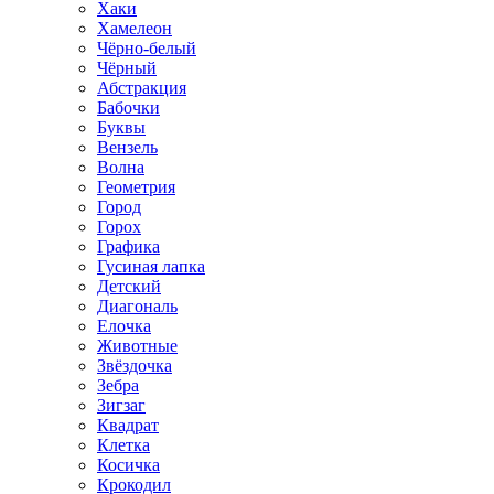
Хаки
Хамелеон
Чёрно-белый
Чёрный
Абстракция
Бабочки
Буквы
Вензель
Волна
Геометрия
Город
Горох
Графика
Гусиная лапка
Детский
Диагональ
Елочка
Животные
Звёздочка
Зебра
Зигзаг
Квадрат
Клетка
Косичка
Крокодил