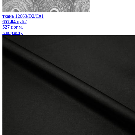
ткань 12663/D2/C#1
657.04
руб./
527
пог.м.
в корзину