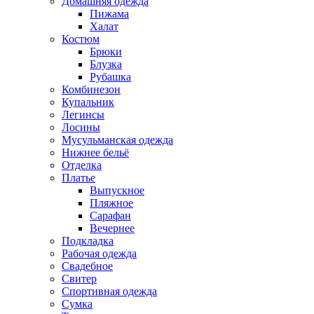
Домашняя одежда
Пижама
Халат
Костюм
Брюки
Блузка
Рубашка
Комбинезон
Купальник
Легинсы
Лосины
Мусульманская одежда
Нижнее бельё
Отделка
Платье
Выпускное
Пляжное
Сарафан
Вечернее
Подкладка
Рабочая одежда
Свадебное
Свитер
Спортивная одежда
Сумка