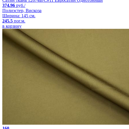
Сатин ткань 12674B/C#11 Евросатин Однотонный
374.96
руб./
Полиэстер, Вискоза
Ширина: 145 см.
245.5
пог.м.
в корзину
160