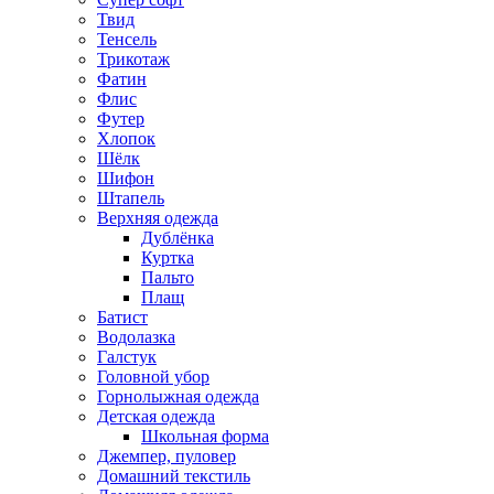
Твид
Тенсель
Трикотаж
Фатин
Флис
Футер
Хлопок
Шёлк
Шифон
Штапель
Верхняя одежда
Дублёнка
Куртка
Пальто
Плащ
Батист
Водолазка
Галстук
Головной убор
Горнолыжная одежда
Детская одежда
Школьная форма
Джемпер, пуловер
Домашний текстиль