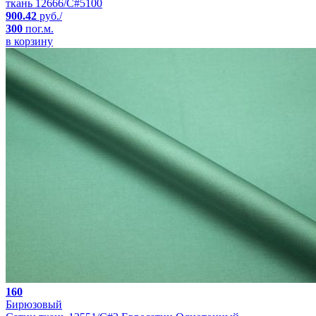
ткань 12666/C#5100
900.42
руб./
300
пог.м.
в корзину
160
Бирюзовый