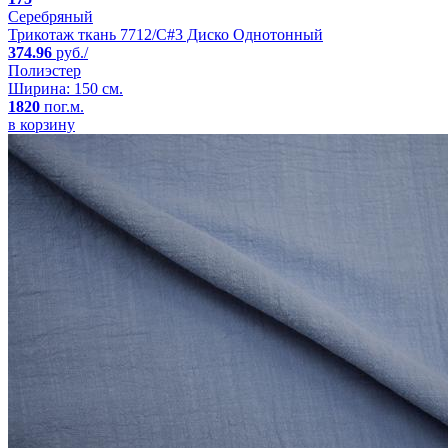
Серебряный
Трикотаж ткань 7712/C#3 Диско Однотонный
374.96
руб./
Полиэстер
Ширина: 150 см.
1820
пог.м.
в корзину