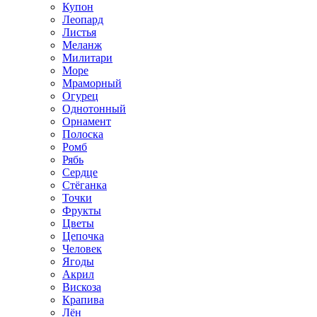
Купон
Леопард
Листья
Меланж
Милитари
Море
Мраморный
Огурец
Однотонный
Орнамент
Полоска
Ромб
Рябь
Сердце
Стёганка
Точки
Фрукты
Цветы
Цепочка
Человек
Ягоды
Акрил
Вискоза
Крапива
Лён