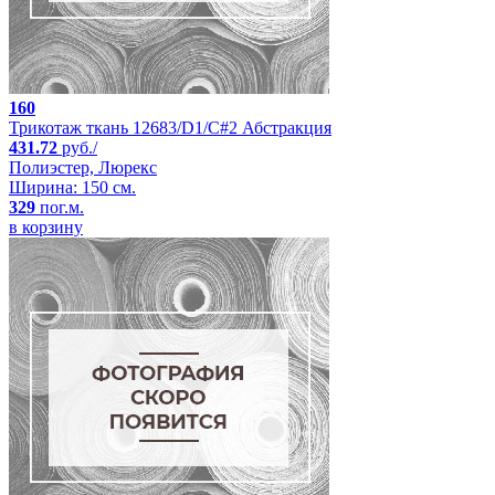
160
Трикотаж ткань 12683/D1/C#2 Абстракция
431.72
руб./
Полиэстер, Люрекс
Ширина: 150 см.
329
пог.м.
в корзину