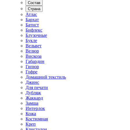
Состав
Страна
Атлас
Бархат
Батист
Бифлекс
Блузочные
Букле
Вельвет
Велюр
Вискоза
Габардин
Гипюр
Гофре
Домашний текстиль
Джинс
Для печати
Дубляж
Жаккард
Замша
Интерлок
Кожа
Костюмная
Креп
Кристалон