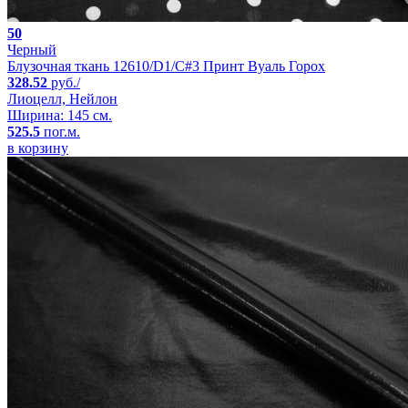
50
Черный
Блузочная ткань 12610/D1/C#3 Принт Вуаль Горох
328.52
руб./
Лиоцелл, Нейлон
Ширина: 145 см.
525.5
пог.м.
в корзину