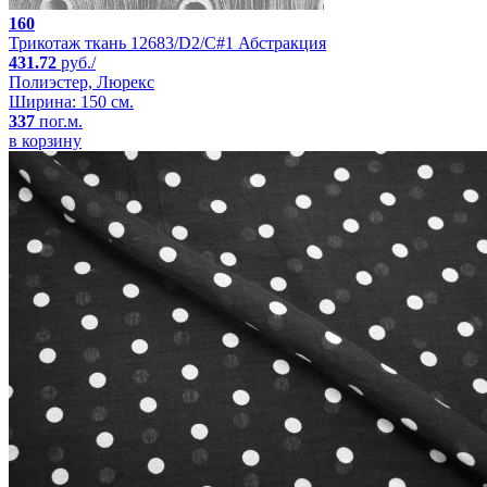
160
Трикотаж ткань 12683/D2/C#1 Абстракция
431.72
руб./
Полиэстер, Люрекс
Ширина: 150 см.
337
пог.м.
в корзину