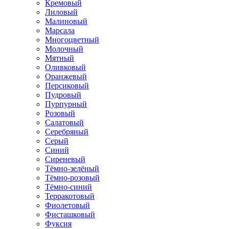
Кремовый
Лиловый
Малиновый
Марсала
Многоцветный
Молочный
Мятный
Оливковый
Оранжевый
Персиковый
Пудровый
Пурпурный
Розовый
Салатовый
Серебряный
Серый
Синий
Сиреневый
Тёмно-зелёный
Тёмно-розовый
Тёмно-синий
Терракотовый
Фиолетовый
Фисташковый
Фуксия