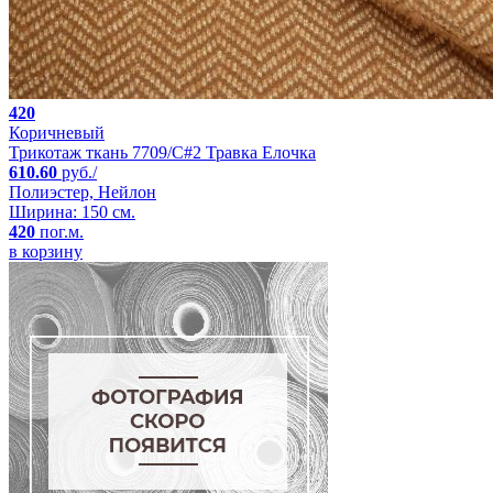
420
Коричневый
Трикотаж ткань 7709/C#2 Травка Елочка
610.60
руб./
Полиэстер, Нейлон
Ширина: 150 см.
420
пог.м.
в корзину