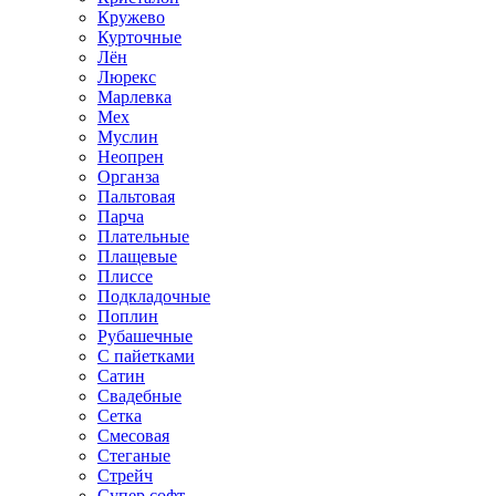
Кружево
Курточные
Лён
Люрекс
Марлевка
Мех
Муслин
Неопрен
Органза
Пальтовая
Парча
Плательные
Плащевые
Плиссе
Подкладочные
Поплин
Рубашечные
С пайетками
Сатин
Свадебные
Сетка
Смесовая
Стеганые
Стрейч
Супер софт