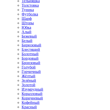
Тельняшка
Толстовка
Туника
Футболка
Шарф
Шторы
Юбка
Алый
Бежевый
Белый
Бирюзовый
Блестящий
Болотный
Бордовый
Бронзовый
Голубой
Горчичный
Жёлтый
Зелёный
Золотой
Изумрудный
Коралловый
Коричневый
Кофейный
Красный