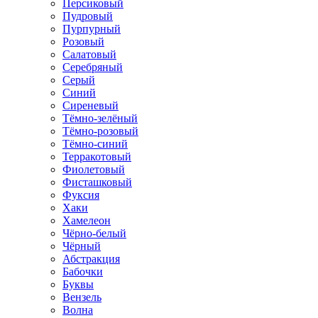
Персиковый
Пудровый
Пурпурный
Розовый
Салатовый
Серебряный
Серый
Синий
Сиреневый
Тёмно-зелёный
Тёмно-розовый
Тёмно-синий
Терракотовый
Фиолетовый
Фисташковый
Фуксия
Хаки
Хамелеон
Чёрно-белый
Чёрный
Абстракция
Бабочки
Буквы
Вензель
Волна