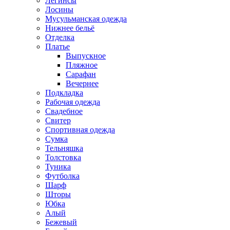
Легинсы
Лосины
Мусульманская одежда
Нижнее бельё
Отделка
Платье
Выпускное
Пляжное
Сарафан
Вечернее
Подкладка
Рабочая одежда
Свадебное
Свитер
Спортивная одежда
Сумка
Тельняшка
Толстовка
Туника
Футболка
Шарф
Шторы
Юбка
Алый
Бежевый