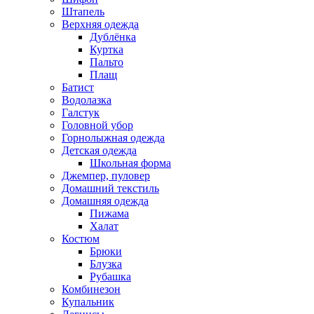
Штапель
Верхняя одежда
Дублёнка
Куртка
Пальто
Плащ
Батист
Водолазка
Галстук
Головной убор
Горнолыжная одежда
Детская одежда
Школьная форма
Джемпер, пуловер
Домашний текстиль
Домашняя одежда
Пижама
Халат
Костюм
Брюки
Блузка
Рубашка
Комбинезон
Купальник