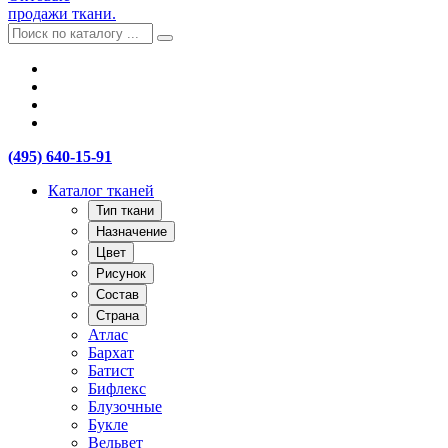
продажи ткани.
(495) 640-15-91
Каталог тканей
Тип ткани
Назначение
Цвет
Рисунок
Состав
Страна
Атлас
Бархат
Батист
Бифлекс
Блузочные
Букле
Вельвет