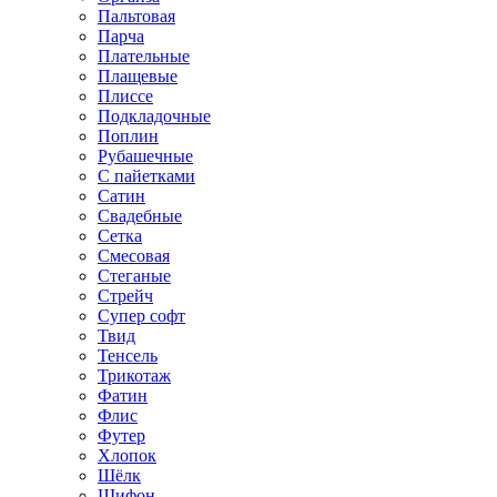
Пальтовая
Парча
Плательные
Плащевые
Плиссе
Подкладочные
Поплин
Рубашечные
С пайетками
Сатин
Свадебные
Сетка
Смесовая
Стеганые
Стрейч
Супер софт
Твид
Тенсель
Трикотаж
Фатин
Флис
Футер
Хлопок
Шёлк
Шифон