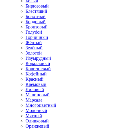
Белый
Бирюзовый
Блестящий
Болотный
Бордовый
Бронзовый
Голубой
Горчичный
Жёлтый
Зелёный
Золотой
Изумрудный
Коралловый
Коричневый
Кофейный
Красный
Кремовый
Лиловый
Малиновый
Марсала
Многоцветный
Молочный
Мятный
Оливковый
Оранжевый