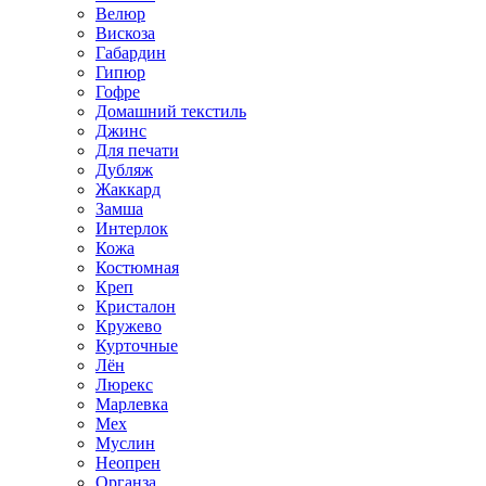
Велюр
Вискоза
Габардин
Гипюр
Гофре
Домашний текстиль
Джинс
Для печати
Дубляж
Жаккард
Замша
Интерлок
Кожа
Костюмная
Креп
Кристалон
Кружево
Курточные
Лён
Люрекс
Марлевка
Мех
Муслин
Неопрен
Органза