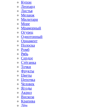
Купон
Леопард
Листья
Меланж
Милитари
Море
Мраморный
Огурец
Однотонный
Орнамент
Полоска
Ромб
Рябь
Сердце
Стёганка
Точки
Фрукты
Цветы
Цепочка
Человек
Ягоды
Акрил
Вискоза
Крапива
Лён