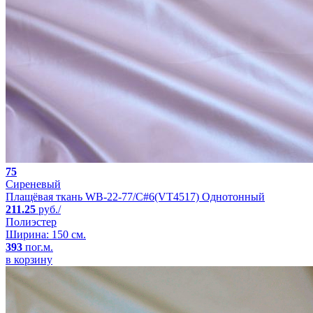
75
Сиреневый
Плащёвая ткань WB-22-77/C#6(VT4517) Однотонный
211.25
руб./
Полиэстер
Ширина: 150 см.
393
пог.м.
в корзину