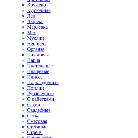
Кружево
Курточные
Лён
Люрекс
Марлевка
Мех
Муслин
Неопрен
Органза
Пальтовая
Парча
Плательные
Плащевые
Плиссе
Подкладочные
Поплин
Рубашечные
С пайетками
Сатин
Свадебные
Сетка
Смесовая
Стеганые
Стрейч
Супер софт