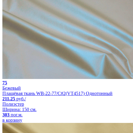
75
Бежевый
Плащёвая ткань WB-22-77/C#2(VT4517) Однотонный
211.25
руб./
Полиэстер
Ширина: 150 см.
303
пог.м.
в корзину