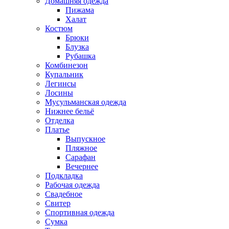
Домашняя одежда
Пижама
Халат
Костюм
Брюки
Блузка
Рубашка
Комбинезон
Купальник
Легинсы
Лосины
Мусульманская одежда
Нижнее бельё
Отделка
Платье
Выпускное
Пляжное
Сарафан
Вечернее
Подкладка
Рабочая одежда
Свадебное
Свитер
Спортивная одежда
Сумка