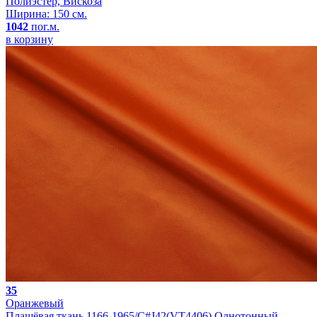
Полиэстер, Вискоза
Ширина: 150 см.
1042
пог.м.
в корзину
35
Оранжевый
Плащёвая ткань 1166-1965/C#J42(VT4406) Однотонный