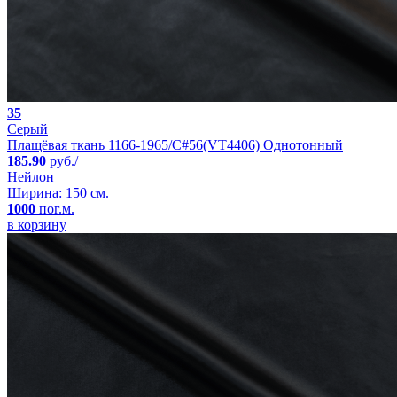
35
Серый
Плащёвая ткань 1166-1965/C#56(VT4406) Однотонный
185.90
руб./
Нейлон
Ширина: 150 см.
1000
пог.м.
в корзину