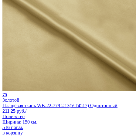
75
Золотой
Плащёвая ткань WB-22-77/C#13(VT4517) Однотонный
211.25
руб./
Полиэстер
Ширина: 150 см.
516
пог.м.
в корзину