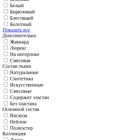
Белый
Бирюзовый
Блестящий
Болотный
Показать все
Дополнительно
Жаккард
Люрекс
На интерлоке
Смесовая
Состав ткани
Натуральные
Синтетика
Искусственные
Смесовые
Содержит эластан
Без эластана
Основной состав
Вискоза
Нейлон
Полиэстер
Коллекция
Диско