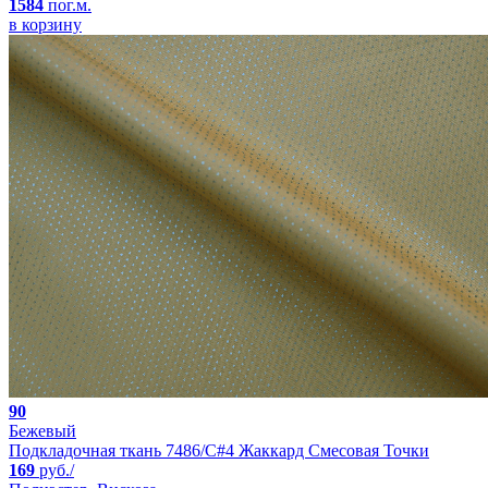
1584
пог.м.
в корзину
90
Бежевый
Подкладочная ткань 7486/C#4 Жаккард Смесовая Точки
169
руб./