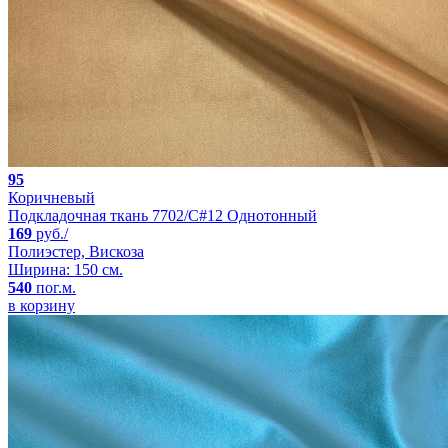
95
Коричневый
Подкладочная ткань 7702/C#12 Однотонный
169
руб./
Полиэстер, Вискоза
Ширина: 150 см.
540
пог.м.
в корзину