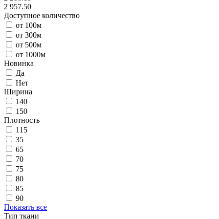
2 957.50
Доступное количество
от 100м
от 300м
от 500м
от 1000м
Новинка
Да
Нет
Ширина
140
150
Плотность
115
35
65
70
75
80
85
90
Показать все
Тип ткани