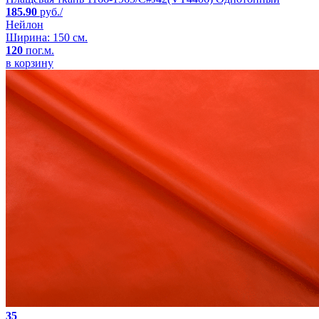
185.90
руб./
Нейлон
Ширина: 150 см.
120
пог.м.
в корзину
35