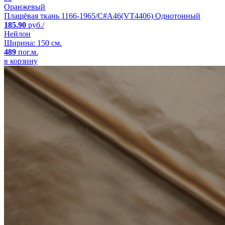
Оранжевый
Плащёвая ткань 1166-1965/C#A46(VT4406) Однотонный
185.90
руб./
Нейлон
Ширина: 150 см.
489
пог.м.
в корзину