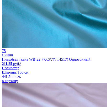
75
Синий
Плащёвая ткань WB-22-77/C#7(VT4517) Однотонный
211.25
руб./
Полиэстер
Ширина: 150 см.
441.5
пог.м.
в корзину