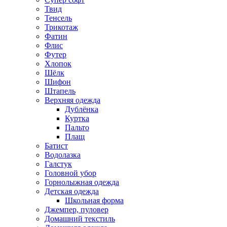
Твид
Тенсель
Трикотаж
Фатин
Флис
Футер
Хлопок
Шёлк
Шифон
Штапель
Верхняя одежда
Дублёнка
Куртка
Пальто
Плащ
Батист
Водолазка
Галстук
Головной убор
Горнолыжная одежда
Детская одежда
Школьная форма
Джемпер, пуловер
Домашний текстиль