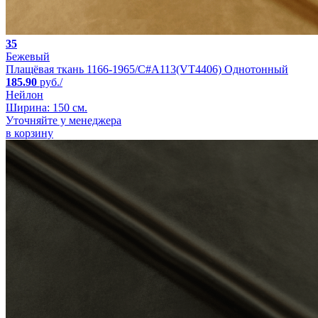
35
Бежевый
Плащёвая ткань 1166-1965/C#A113(VT4406) Однотонный
185.90
руб./
Нейлон
Ширина: 150 см.
Уточняйте у менеджера
в корзину