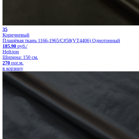
35
Коричневый
Плащёвая ткань 1166-1965/C#58(VT4406) Однотонный
185.90
руб./
Нейлон
Ширина: 150 см.
270
пог.м.
в корзину