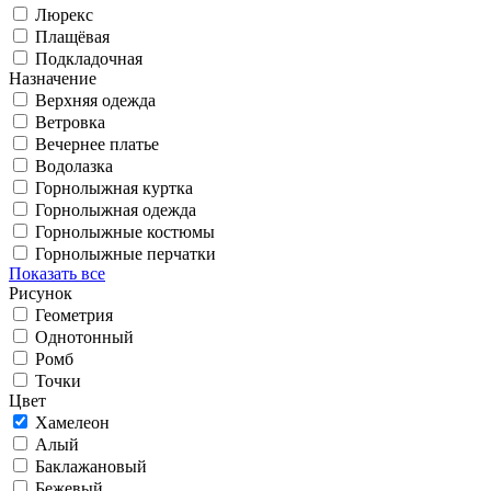
Люрекс
Плащёвая
Подкладочная
Назначение
Верхняя одежда
Ветровка
Вечернее платье
Водолазка
Горнолыжная куртка
Горнолыжная одежда
Горнолыжные костюмы
Горнолыжные перчатки
Показать все
Рисунок
Геометрия
Однотонный
Ромб
Точки
Цвет
Хамелеон
Алый
Баклажановый
Бежевый