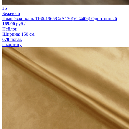
35
Бежевый
Плащёвая ткань 1166-1965/C#A130(VT4406) Однотонный
185.90
руб./
Нейлон
Ширина: 150 см.
670
пог.м.
в корзину