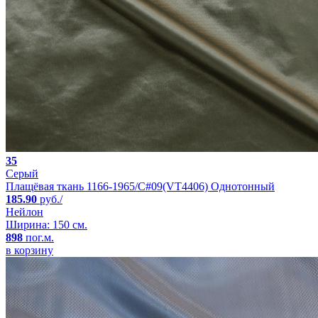
35
Серый
Плащёвая ткань 1166-1965/C#09(VT4406) Однотонный
185.90
руб./
Нейлон
Ширина: 150 см.
898
пог.м.
в корзину