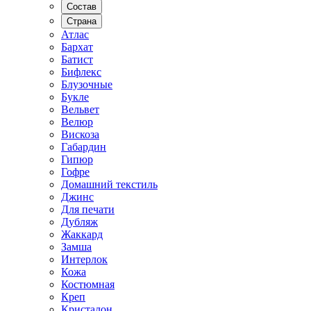
Состав
Страна
Атлас
Бархат
Батист
Бифлекс
Блузочные
Букле
Вельвет
Велюр
Вискоза
Габардин
Гипюр
Гофре
Домашний текстиль
Джинс
Для печати
Дубляж
Жаккард
Замша
Интерлок
Кожа
Костюмная
Креп
Кристалон