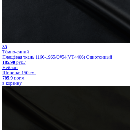
35
Тёмно-синий
Плащёвая ткань 1166-1965/C#54(VT4406) Однотонный
185.90
руб./
Нейлон
Ширина: 150 см.
785.9
пог.м.
в корзину