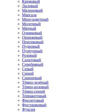
Кремовый
Лиловый
Малиновый
Марсала
Многоцветный
Молочный
Мятный
Оливковый
Оранжевый
Персиковый
Пудровый
Пурпурный
Розовый
Салатовый
Серебряный
Серый
Синий
Сиреневый
Тёмно-зелёный
Тёмно-розовый
Тёмно-синий
Терракотовый
Фиолетовый
Фисташковый
Фуксия