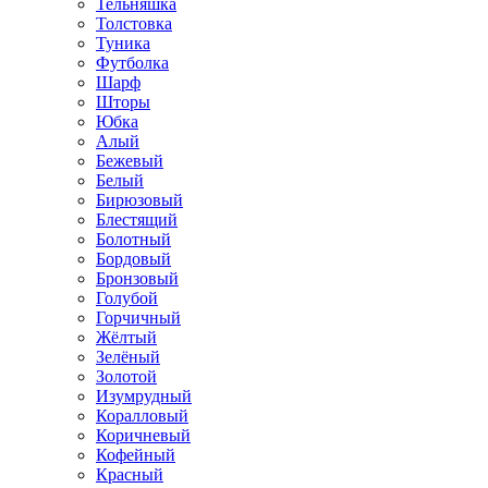
Тельняшка
Толстовка
Туника
Футболка
Шарф
Шторы
Юбка
Алый
Бежевый
Белый
Бирюзовый
Блестящий
Болотный
Бордовый
Бронзовый
Голубой
Горчичный
Жёлтый
Зелёный
Золотой
Изумрудный
Коралловый
Коричневый
Кофейный
Красный