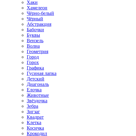
Хаки
Хамелеон
Чёрно-белый
Чёрный
Абстракция
Бабочки
Буквы
Вензель
Волна
Геометрия
Город
Горох
Графика
Гусиная лапка
Детский
Диагональ
Елочка
Животные
Звёздочка
Зебра
Зигзаг
Квадрат
Клетка
Косичка
Крокодил