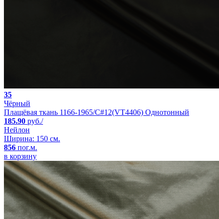
35
Чёрный
Плащёвая ткань 1166-1965/C#12(VT4406) Однотонный
185.90
руб./
Нейлон
Ширина: 150 см.
856
пог.м.
в корзину