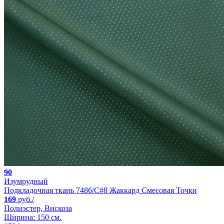
90
Изумрудный
Подкладочная ткань 7486/C#8 Жаккард Смесовая Точки
169
руб./
Полиэстер, Вискоза
Ширина: 150 см.