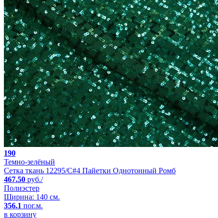
190
Темно-зелёный
Сетка ткань 12295/C#4 Пайетки Однотонный Ромб
467.50
руб./
Полиэстер
Ширина: 140 см.
356.1
пог.м.
в корзину