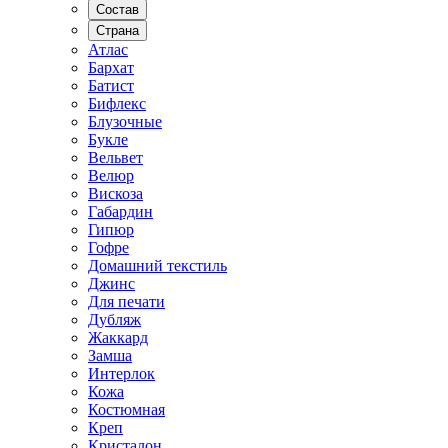
Состав
Страна
Атлас
Бархат
Батист
Бифлекс
Блузочные
Букле
Вельвет
Велюр
Вискоза
Габардин
Гипюр
Гофре
Домашний текстиль
Джинс
Для печати
Дубляж
Жаккард
Замша
Интерлок
Кожа
Костюмная
Креп
Кристалон