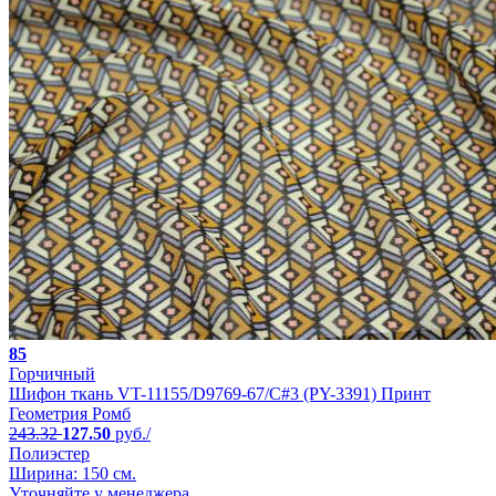
85
Горчичный
Шифон ткань VT-11155/D9769-67/C#3 (PY-3391) Принт
Геометрия Ромб
243.32
127.50
руб./
Полиэстер
Ширина: 150 см.
Уточняйте у менеджера