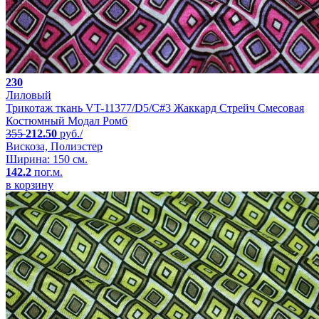
230
Лиловый
Трикотаж ткань VT-11377/D5/C#3 Жаккард Стрейч Смесовая
Костюмный Модал Ромб
355
212.50
руб./
Вискоза, Полиэстер
Ширина: 150 см.
142.2
пог.м.
в корзину