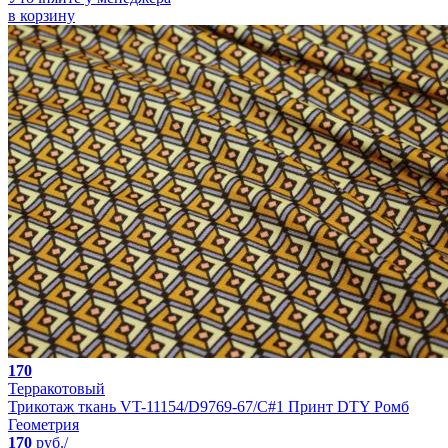
в корзину
170
Терракотовый
Трикотаж ткань VT-11154/D9769-67/C#1 Принт DTY Ромб
Геометрия
170
руб./