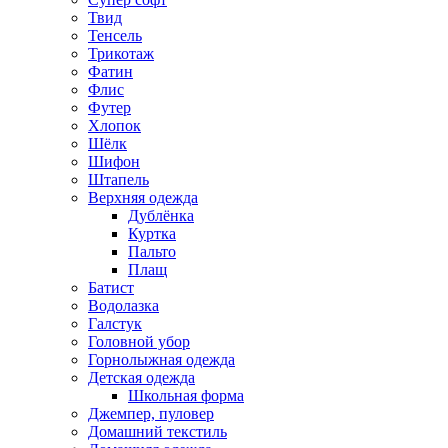
Твид
Тенсель
Трикотаж
Фатин
Флис
Футер
Хлопок
Шёлк
Шифон
Штапель
Верхняя одежда
Дублёнка
Куртка
Пальто
Плащ
Батист
Водолазка
Галстук
Головной убор
Горнолыжная одежда
Детская одежда
Школьная форма
Джемпер, пуловер
Домашний текстиль