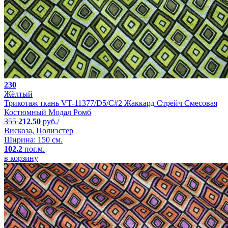
230
Жёлтый
Трикотаж ткань VT-11377/D5/C#2 Жаккард Стрейч Смесовая
Костюмный Модал Ромб
355
212.50
руб./
Вискоза, Полиэстер
Ширина: 150 см.
102.2
пог.м.
в корзину