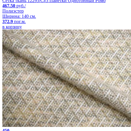
Сетка ткань 12295/C#3 Пайетки Однотонный Ромб
467.50
руб./
Полиэстер
Ширина: 140 см.
372.9
пог.м.
в корзину
450