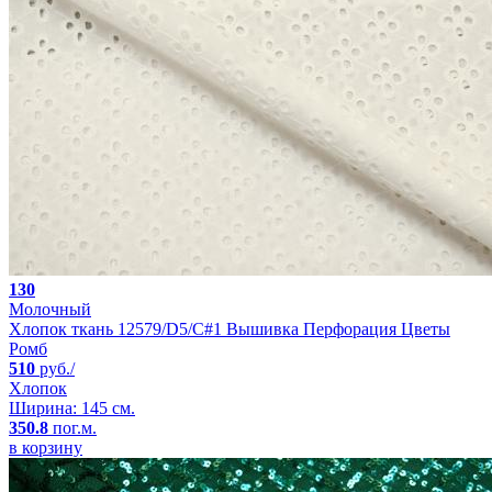
130
Молочный
Хлопок ткань 12579/D5/C#1 Вышивка Перфорация Цветы
Ромб
510
руб./
Хлопок
Ширина: 145 см.
350.8
пог.м.
в корзину