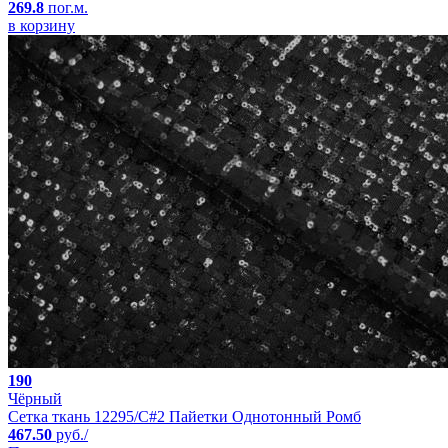
269.8
пог.м.
в корзину
190
Чёрный
Сетка ткань 12295/C#2 Пайетки Однотонный Ромб
467.50
руб./