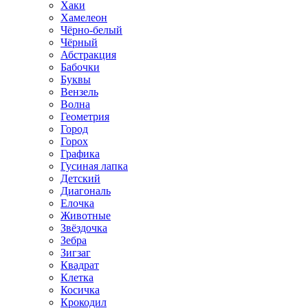
Хаки
Хамелеон
Чёрно-белый
Чёрный
Абстракция
Бабочки
Буквы
Вензель
Волна
Геометрия
Город
Горох
Графика
Гусиная лапка
Детский
Диагональ
Елочка
Животные
Звёздочка
Зебра
Зигзаг
Квадрат
Клетка
Косичка
Крокодил