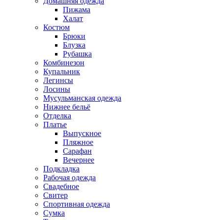
Домашняя одежда
Пижама
Халат
Костюм
Брюки
Блузка
Рубашка
Комбинезон
Купальник
Легинсы
Лосины
Мусульманская одежда
Нижнее бельё
Отделка
Платье
Выпускное
Пляжное
Сарафан
Вечернее
Подкладка
Рабочая одежда
Свадебное
Свитер
Спортивная одежда
Сумка