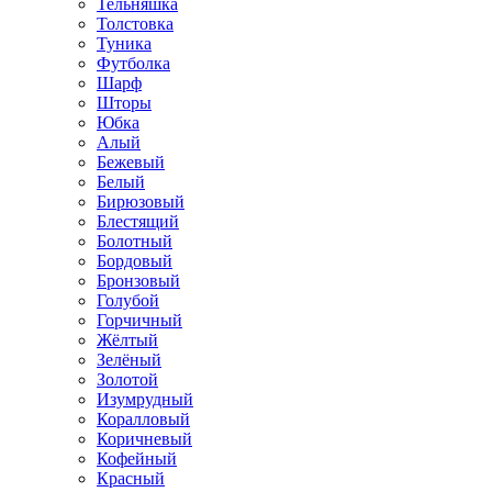
Тельняшка
Толстовка
Туника
Футболка
Шарф
Шторы
Юбка
Алый
Бежевый
Белый
Бирюзовый
Блестящий
Болотный
Бордовый
Бронзовый
Голубой
Горчичный
Жёлтый
Зелёный
Золотой
Изумрудный
Коралловый
Коричневый
Кофейный
Красный