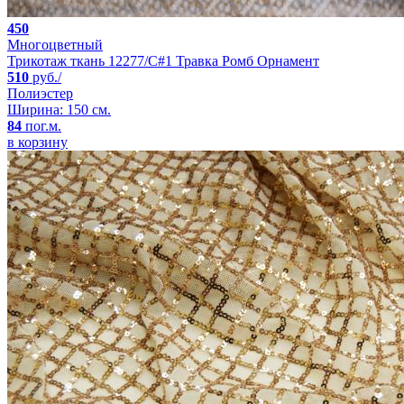
450
Многоцветный
Трикотаж ткань 12277/C#1 Травка Ромб Орнамент
510
руб./
Полиэстер
Ширина: 150 см.
84
пог.м.
в корзину