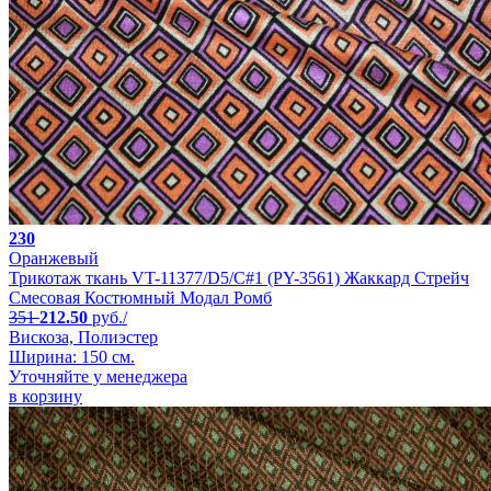
230
Оранжевый
Трикотаж ткань VT-11377/D5/C#1 (PY-3561) Жаккард Стрейч
Смесовая Костюмный Модал Ромб
351
212.50
руб./
Вискоза, Полиэстер
Ширина: 150 см.
Уточняйте у менеджера
в корзину