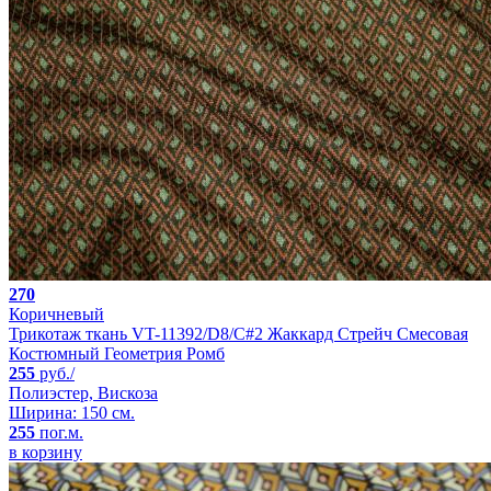
270
Коричневый
Трикотаж ткань VT-11392/D8/C#2 Жаккард Стрейч Смесовая
Костюмный Геометрия Ромб
255
руб./
Полиэстер, Вискоза
Ширина: 150 см.
255
пог.м.
в корзину