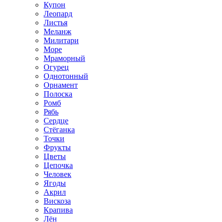
Купон
Леопард
Листья
Меланж
Милитари
Море
Мраморный
Огурец
Однотонный
Орнамент
Полоска
Ромб
Рябь
Сердце
Стёганка
Точки
Фрукты
Цветы
Цепочка
Человек
Ягоды
Акрил
Вискоза
Крапива
Лён