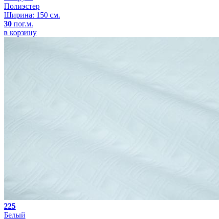
Полиэстер
Ширина: 150 см.
30
пог.м.
в корзину
225
Белый