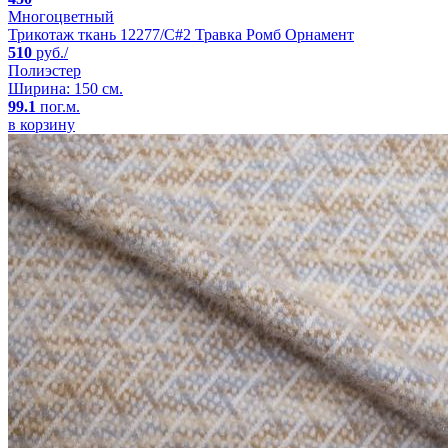
Многоцветный
Трикотаж ткань 12277/C#2 Травка Ромб Орнамент
510
руб./
Полиэстер
Ширина: 150 см.
99.1
пог.м.
в корзину