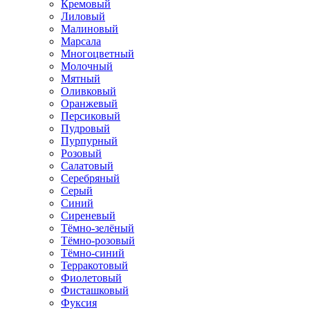
Кремовый
Лиловый
Малиновый
Марсала
Многоцветный
Молочный
Мятный
Оливковый
Оранжевый
Персиковый
Пудровый
Пурпурный
Розовый
Салатовый
Серебряный
Серый
Синий
Сиреневый
Тёмно-зелёный
Тёмно-розовый
Тёмно-синий
Терракотовый
Фиолетовый
Фисташковый
Фуксия