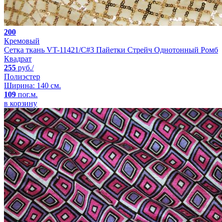
200
Кремовый
Сетка ткань VT-11421/C#3 Пайетки Стрейч Однотонный Ромб
Квадрат
255
руб./
Полиэстер
Ширина: 140 см.
109
пог.м.
в корзину