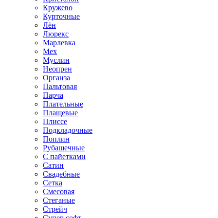
Кружево
Курточные
Лён
Люрекс
Марлевка
Мех
Муслин
Неопрен
Органза
Пальтовая
Парча
Плательные
Плащевые
Плиссе
Подкладочные
Поплин
Рубашечные
С пайетками
Сатин
Свадебные
Сетка
Смесовая
Стеганые
Стрейч
Супер софт