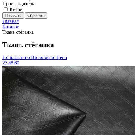
Производитель
Китай
Главная
Каталог
Ткань стёганка
Ткань стёганка
По названию
По новизне
Цена
27
48
60