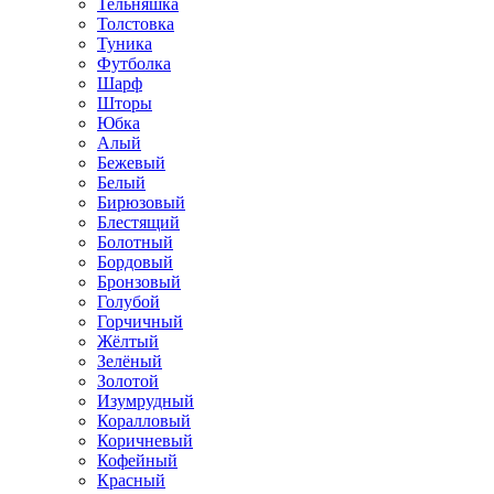
Тельняшка
Толстовка
Туника
Футболка
Шарф
Шторы
Юбка
Алый
Бежевый
Белый
Бирюзовый
Блестящий
Болотный
Бордовый
Бронзовый
Голубой
Горчичный
Жёлтый
Зелёный
Золотой
Изумрудный
Коралловый
Коричневый
Кофейный
Красный