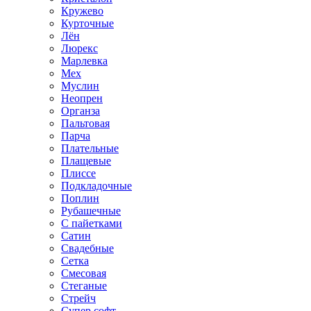
Кружево
Курточные
Лён
Люрекс
Марлевка
Мех
Муслин
Неопрен
Органза
Пальтовая
Парча
Плательные
Плащевые
Плиссе
Подкладочные
Поплин
Рубашечные
С пайетками
Сатин
Свадебные
Сетка
Смесовая
Стеганые
Стрейч
Супер софт