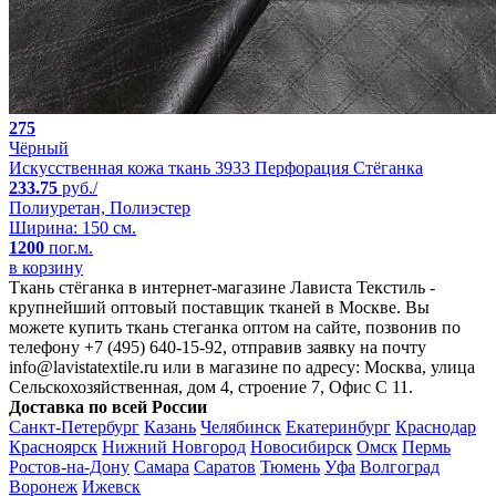
275
Чёрный
Искусственная кожа ткань 3933 Перфорация Стёганка
233.75
руб./
Полиуретан, Полиэстер
Ширина: 150 см.
1200
пог.м.
в корзину
Ткань стёганка в интернет-магазине Лависта Текстиль -
крупнейший оптовый поставщик тканей в Москве. Вы
можете купить ткань стеганка оптом на сайте, позвонив по
телефону +7 (495) 640-15-92, отправив заявку на почту
info@lavistatextile.ru или в магазине по адресу: Москва, улица
Сельскохозяйственная, дом 4, строение 7, Офис С 11.
Доставка по всей России
Санкт-Петербург
Казань
Челябинск
Екатеринбург
Краснодар
Красноярск
Нижний Новгород
Новосибирск
Омск
Пермь
Ростов-на-Дону
Самара
Саратов
Тюмень
Уфа
Волгоград
Воронеж
Ижевск