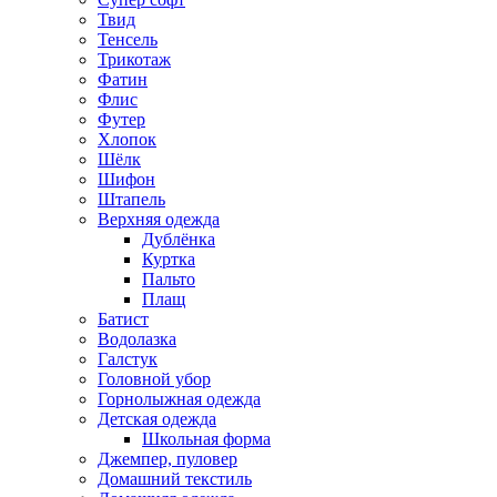
Твид
Тенсель
Трикотаж
Фатин
Флис
Футер
Хлопок
Шёлк
Шифон
Штапель
Верхняя одежда
Дублёнка
Куртка
Пальто
Плащ
Батист
Водолазка
Галстук
Головной убор
Горнолыжная одежда
Детская одежда
Школьная форма
Джемпер, пуловер
Домашний текстиль