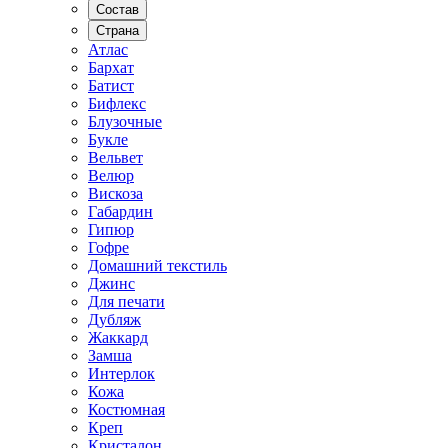
Состав
Страна
Атлас
Бархат
Батист
Бифлекс
Блузочные
Букле
Вельвет
Велюр
Вискоза
Габардин
Гипюр
Гофре
Домашний текстиль
Джинс
Для печати
Дубляж
Жаккард
Замша
Интерлок
Кожа
Костюмная
Креп
Кристалон