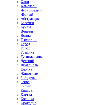
Хаки
Хамелеон
Чёрно-белый
Чёрный
Абстракция
Бабочки
Буквы
Вензель
Волна
Геометрия
Город
Горох
Графика
Гусиная лапка
Детский
Диагональ
Елочка
Животные
Звёздочка
Зебра
Зигзаг
Квадрат
Клетка
Косичка
Крокодил