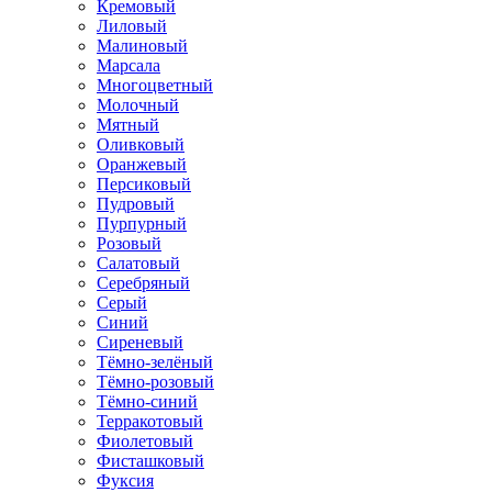
Кремовый
Лиловый
Малиновый
Марсала
Многоцветный
Молочный
Мятный
Оливковый
Оранжевый
Персиковый
Пудровый
Пурпурный
Розовый
Салатовый
Серебряный
Серый
Синий
Сиреневый
Тёмно-зелёный
Тёмно-розовый
Тёмно-синий
Терракотовый
Фиолетовый
Фисташковый
Фуксия