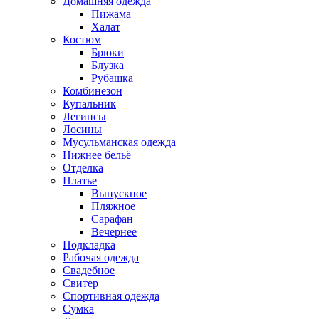
Домашняя одежда
Пижама
Халат
Костюм
Брюки
Блузка
Рубашка
Комбинезон
Купальник
Легинсы
Лосины
Мусульманская одежда
Нижнее бельё
Отделка
Платье
Выпускное
Пляжное
Сарафан
Вечернее
Подкладка
Рабочая одежда
Свадебное
Свитер
Спортивная одежда
Сумка