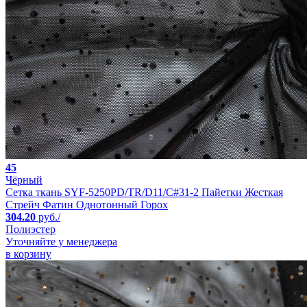
45
Чёрный
Сетка ткань SYF-5250PD/TR/D11/C#31-2 Пайетки Жесткая
Стрейч Фатин Однотонный Горох
304.20
руб./
Полиэстер
Уточняйте у менеджера
в корзину