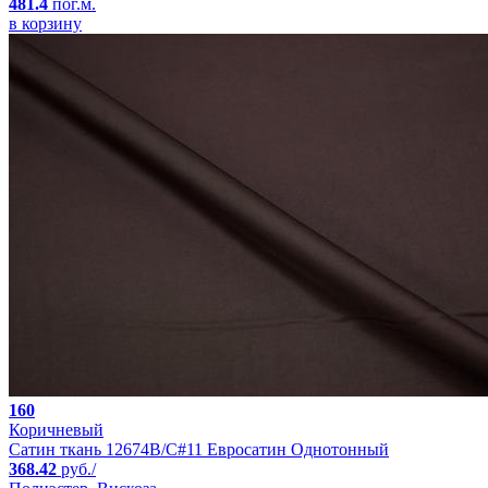
481.4
пог.м.
в корзину
160
Коричневый
Сатин ткань 12674B/C#11 Евросатин Однотонный
368.42
руб./