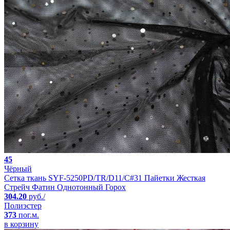
45
Чёрный
Сетка ткань SYF-5250PD/TR/D11/C#31 Пайетки Жесткая
Стрейч Фатин Однотонный Горох
304.20
руб./
Полиэстер
373
пог.м.
в корзину