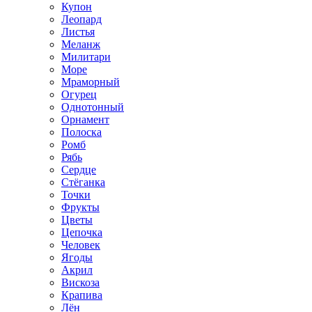
Купон
Леопард
Листья
Меланж
Милитари
Море
Мраморный
Огурец
Однотонный
Орнамент
Полоска
Ромб
Рябь
Сердце
Стёганка
Точки
Фрукты
Цветы
Цепочка
Человек
Ягоды
Акрил
Вискоза
Крапива
Лён