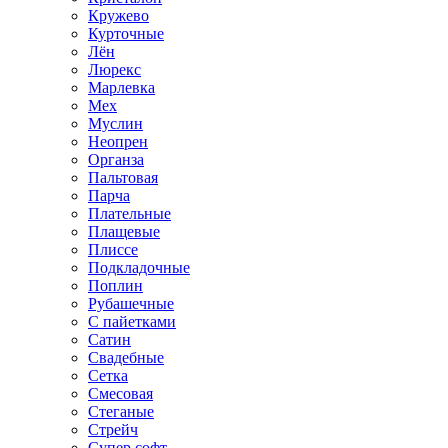
Кружево
Курточные
Лён
Люрекс
Марлевка
Мех
Муслин
Неопрен
Органза
Пальтовая
Парча
Плательные
Плащевые
Плиссе
Подкладочные
Поплин
Рубашечные
С пайетками
Сатин
Свадебные
Сетка
Смесовая
Стеганые
Стрейч
Супер софт