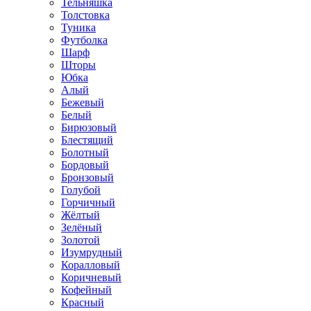
Тельняшка
Толстовка
Туника
Футболка
Шарф
Шторы
Юбка
Алый
Бежевый
Белый
Бирюзовый
Блестящий
Болотный
Бордовый
Бронзовый
Голубой
Горчичный
Жёлтый
Зелёный
Золотой
Изумрудный
Коралловый
Коричневый
Кофейный
Красный