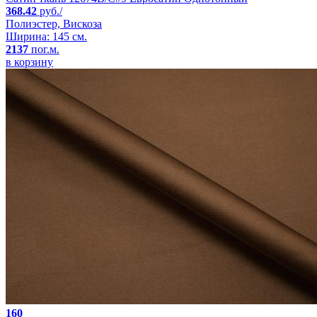
368.42
руб./
Полиэстер, Вискоза
Ширина: 145 см.
2137
пог.м.
в корзину
160