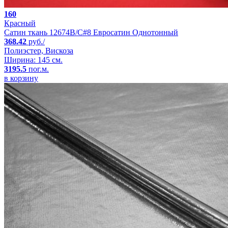
160
Красный
Сатин ткань 12674B/C#8 Евросатин Однотонный
368.42
руб./
Полиэстер, Вискоза
Ширина: 145 см.
3195.5
пог.м.
в корзину