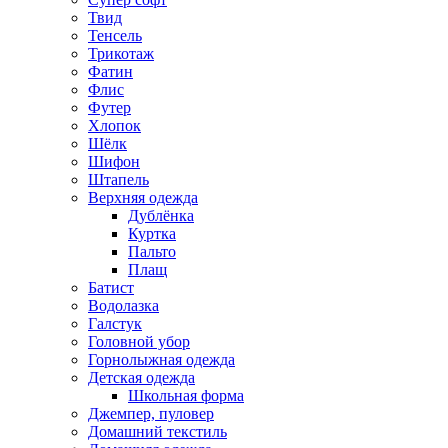
Твид
Тенсель
Трикотаж
Фатин
Флис
Футер
Хлопок
Шёлк
Шифон
Штапель
Верхняя одежда
Дублёнка
Куртка
Пальто
Плащ
Батист
Водолазка
Галстук
Головной убор
Горнолыжная одежда
Детская одежда
Школьная форма
Джемпер, пуловер
Домашний текстиль