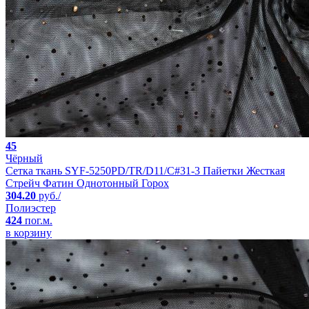
45
Чёрный
Сетка ткань SYF-5250PD/TR/D11/C#31-3 Пайетки Жесткая
Стрейч Фатин Однотонный Горох
304.20
руб./
Полиэстер
424
пог.м.
в корзину