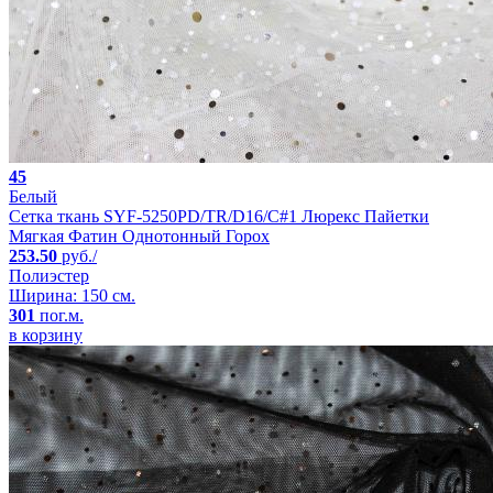
45
Белый
Сетка ткань SYF-5250PD/TR/D16/C#1 Люрекс Пайетки
Мягкая Фатин Однотонный Горох
253.50
руб./
Полиэстер
Ширина: 150 см.
301
пог.м.
в корзину