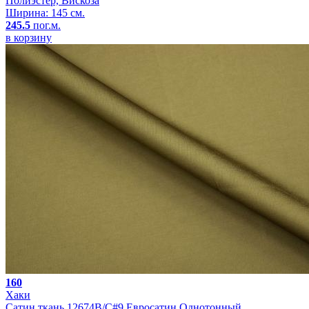
Полиэстер, Вискоза
Ширина: 145 см.
245.5
пог.м.
в корзину
160
Хаки
Сатин ткань 12674B/C#9 Евросатин Однотонный