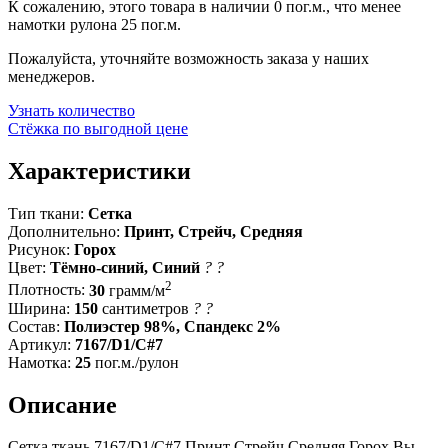
К сожалению, этого товара в наличии 0 пог.м., что менее
намотки рулона 25 пог.м.
Пожалуйста, уточняйте возможность заказа у наших
менеджеров.
Узнать количество
Стёжка по выгодной цене
Характеристики
Тип ткани:
Сетка
Дополнительно:
Принт, Стрейч, Средняя
Рисунок:
Горох
Цвет:
Тёмно-синий, Синий
?
?
2
Плотность:
30
грамм/м
Ширина:
150
сантиметров
?
?
Состав:
Полиэстер 98%, Спандекс 2%
Артикул:
7167/D1/C#7
Намотка:
25
пог.м./рулон
Описание
Сетка ткань 7167/D1/C#7 Принт Стрейч Средняя Горох Вы