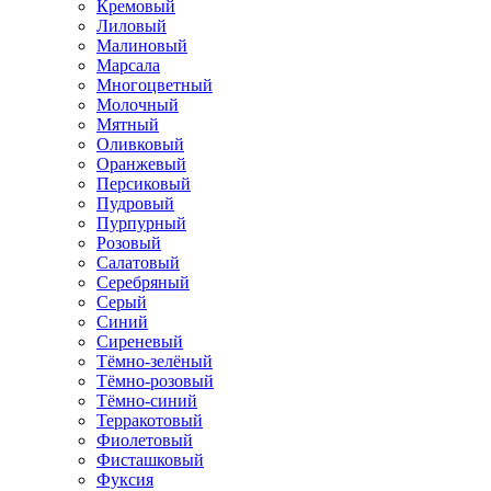
Кремовый
Лиловый
Малиновый
Марсала
Многоцветный
Молочный
Мятный
Оливковый
Оранжевый
Персиковый
Пудровый
Пурпурный
Розовый
Салатовый
Серебряный
Серый
Синий
Сиреневый
Тёмно-зелёный
Тёмно-розовый
Тёмно-синий
Терракотовый
Фиолетовый
Фисташковый
Фуксия