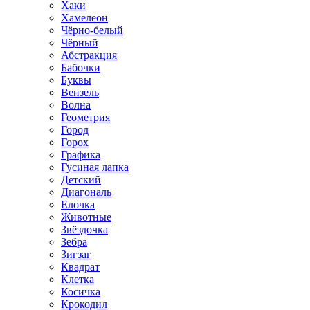
Хаки
Хамелеон
Чёрно-белый
Чёрный
Абстракция
Бабочки
Буквы
Вензель
Волна
Геометрия
Город
Горох
Графика
Гусиная лапка
Детский
Диагональ
Елочка
Животные
Звёздочка
Зебра
Зигзаг
Квадрат
Клетка
Косичка
Крокодил