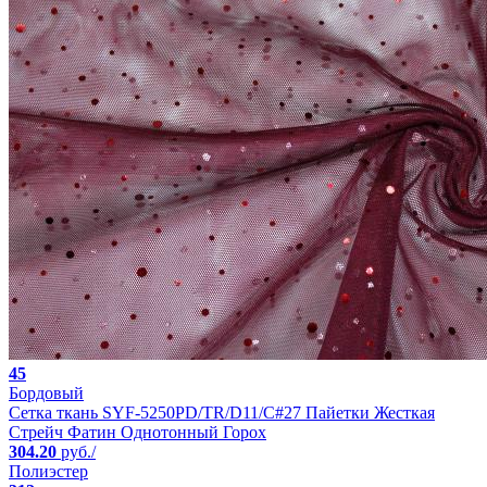
45
Бордовый
Сетка ткань SYF-5250PD/TR/D11/C#27 Пайетки Жесткая
Стрейч Фатин Однотонный Горох
304.20
руб./
Полиэстер