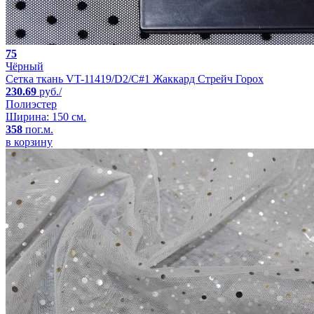
75
Чёрный
Сетка ткань VT-11419/D2/C#1 Жаккард Стрейч Горох
230.69
руб./
Полиэстер
Ширина: 150 см.
358
пог.м.
в корзину