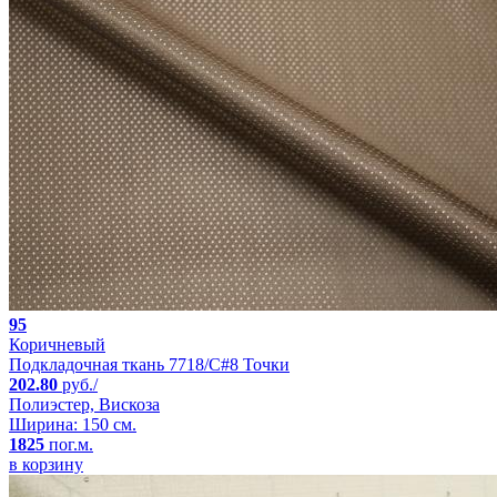
95
Коричневый
Подкладочная ткань 7718/C#8 Точки
202.80
руб./
Полиэстер, Вискоза
Ширина: 150 см.
1825
пог.м.
в корзину