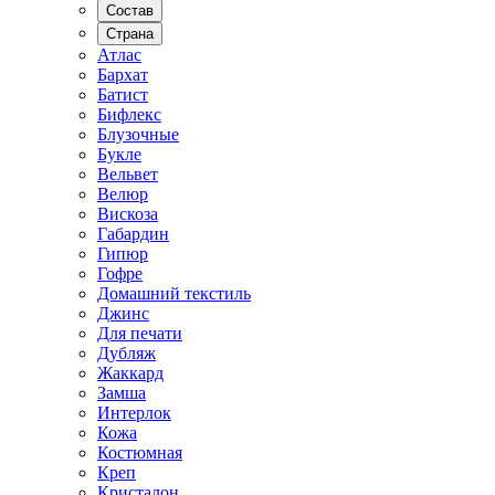
Состав
Страна
Атлас
Бархат
Батист
Бифлекс
Блузочные
Букле
Вельвет
Велюр
Вискоза
Габардин
Гипюр
Гофре
Домашний текстиль
Джинс
Для печати
Дубляж
Жаккард
Замша
Интерлок
Кожа
Костюмная
Креп
Кристалон