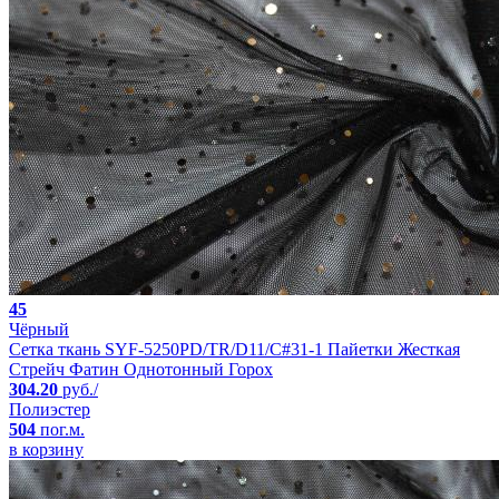
45
Чёрный
Сетка ткань SYF-5250PD/TR/D11/C#31-1 Пайетки Жесткая
Стрейч Фатин Однотонный Горох
304.20
руб./
Полиэстер
504
пог.м.
в корзину