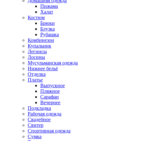
Домашняя одежда
Пижама
Халат
Костюм
Брюки
Блузка
Рубашка
Комбинезон
Купальник
Легинсы
Лосины
Мусульманская одежда
Нижнее бельё
Отделка
Платье
Выпускное
Пляжное
Сарафан
Вечернее
Подкладка
Рабочая одежда
Свадебное
Свитер
Спортивная одежда
Сумка