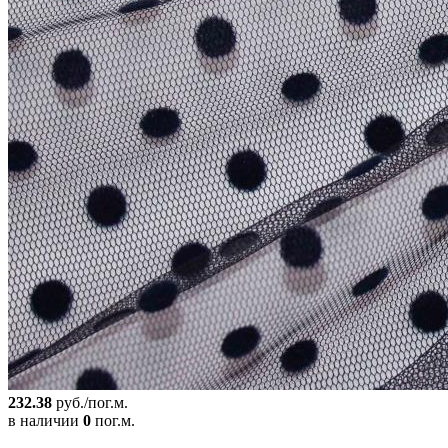
232.38
руб./пог.м.
в наличии
0
пог.м.