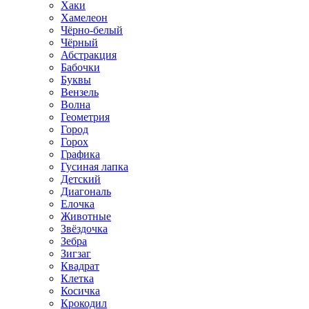
Хаки
Хамелеон
Чёрно-белый
Чёрный
Абстракция
Бабочки
Буквы
Вензель
Волна
Геометрия
Город
Горох
Графика
Гусиная лапка
Детский
Диагональ
Елочка
Животные
Звёздочка
Зебра
Зигзаг
Квадрат
Клетка
Косичка
Крокодил