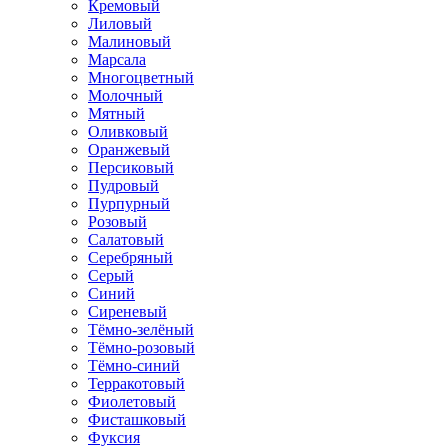
Кремовый
Лиловый
Малиновый
Марсала
Многоцветный
Молочный
Мятный
Оливковый
Оранжевый
Персиковый
Пудровый
Пурпурный
Розовый
Салатовый
Серебряный
Серый
Синий
Сиреневый
Тёмно-зелёный
Тёмно-розовый
Тёмно-синий
Терракотовый
Фиолетовый
Фисташковый
Фуксия