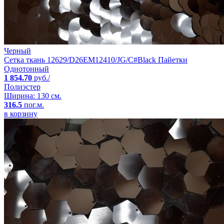
Черный
Сетка ткань 12629/D26EM12410/JG/C#Black Пайетки
Однотонный
1 854.70
руб./
Полиэстер
Ширина: 130 см.
316.5
пог.м.
в корзину