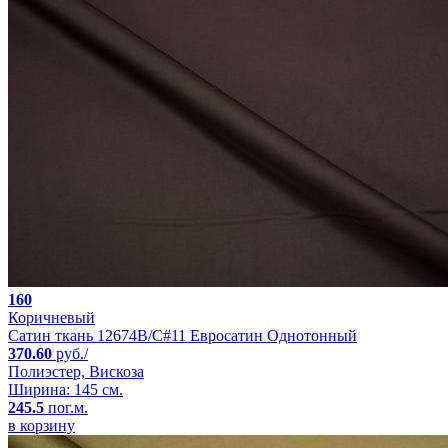
160
Коричневый
Сатин ткань 12674B/C#11 Евросатин Однотонный
370.60
руб./
Полиэстер, Вискоза
Ширина: 145 см.
245.5
пог.м.
в корзину