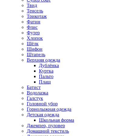
Твид
Тенсель
Трикотаж
Фатин
Флис
Футер
Хлопок
Шёлк
Шифон
Штапель
Верхняя одежда
Дублёнка
Куртка
Пальто
Плащ
Батист
Водолазка
Галстук
Головной убор
Горнолыжная одежда
Детская одежда
Школьная форма
Джемпер, пуловер
Домашний текстиль