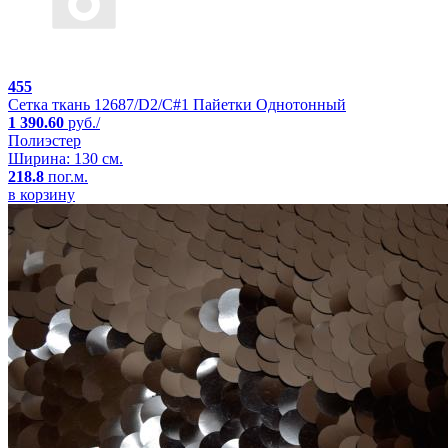
455
Сетка ткань 12687/D2/C#1 Пайетки Однотонный
1 390.60
руб./
Полиэстер
Ширина: 130 см.
218.8
пог.м.
в корзину