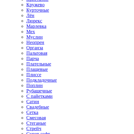
Кружево
Курточные
Лён
Люрекс
Марлевка
Мех
Муслин
Неопрен
Органза
Пальтовая
Парча
Плательные
Плащевые
Плиссе
Подкладочные
Поплин
Рубашечные
С пайетками
Сатин
Свадебные
Сетка
Смесовая
Стеганые
Стрейч
Супер софт