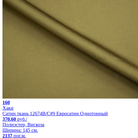
160
Хаки
Сатин ткань 12674B/C#9 Евросатин Однотонный
370.60
руб./
Полиэстер, Вискоза
Ширина: 145 см.
2137
пог.м.