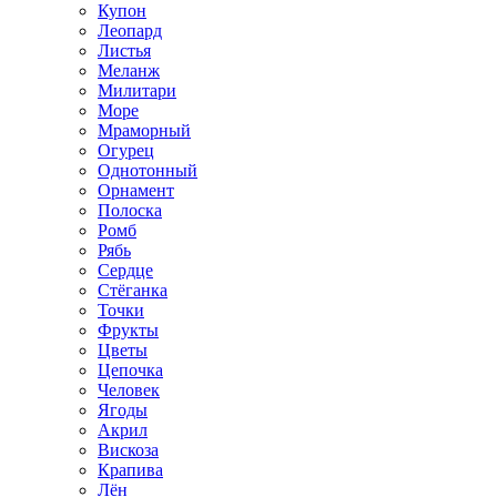
Купон
Леопард
Листья
Меланж
Милитари
Море
Мраморный
Огурец
Однотонный
Орнамент
Полоска
Ромб
Рябь
Сердце
Стёганка
Точки
Фрукты
Цветы
Цепочка
Человек
Ягоды
Акрил
Вискоза
Крапива
Лён