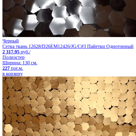
Черный
Сетка ткань 12628/D26EM12426/JG/C#3 Пайетки Однотонный
2 317.95
руб./
Полиэстер
Ширина: 130 см.
227
пог.м.
в корзину