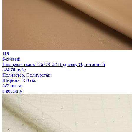
115
Бежевый
Плащевая ткань 12677/C#2 Под кожу Однотонный
324.70
руб./
Полиэстер, Полиуретан
Ширина: 150 см.
525
пог.м.
в корзину