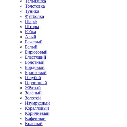
Тельняшка
Толстовка
Туника
Футболка
Шарф
Шторы
Юбка
Алый
Бежевый
Белый
Бирюзовый
Блестящий
Болотный
Бордовый
Бронзовый
Голубой
Горчичный
Жёлтый
Зелёный
Золотой
Изумрудный
Коралловый
Коричневый
Кофейный
Красный