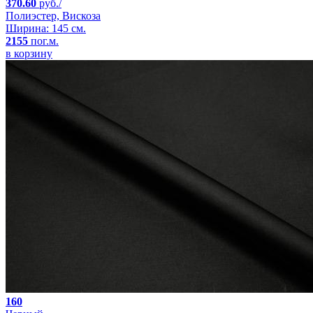
370.60
руб./
Полиэстер, Вискоза
Ширина: 145 см.
2155
пог.м.
в корзину
160