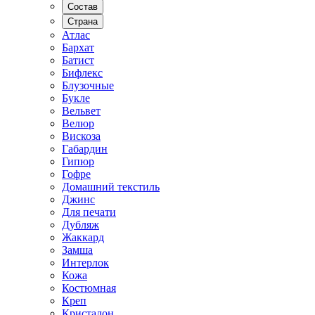
Состав
Страна
Атлас
Бархат
Батист
Бифлекс
Блузочные
Букле
Вельвет
Велюр
Вискоза
Габардин
Гипюр
Гофре
Домашний текстиль
Джинс
Для печати
Дубляж
Жаккард
Замша
Интерлок
Кожа
Костюмная
Креп
Кристалон