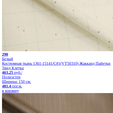
290
Белый
Костюмная ткань 1361-15141/C#1(VT50310) Жаккард Пайетки
Твид Клетка
463.25
руб./
Полиэстер
Ширина: 150 см.
481.4
пог.м.
в корзину