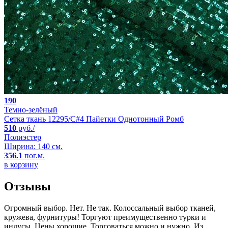
190
Темно-зелёный
Сетка ткань 12295/C#4 Пайетки Однотонный Ромб
510
руб./
Полиэстер
Ширина: 140 см.
356.1
пог.м.
в корзину
Отзывы
Огромный выбор. Нет. Не так. Колоссальный выбор тканей,
кружева, фурнитуры! Торгуют преимущественно турки и
индусы. Цены хорошие. Торговаться можно и нужно. Из