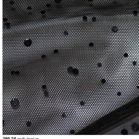
280.50
руб./пог.м.