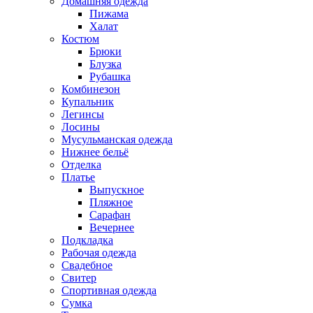
Домашняя одежда
Пижама
Халат
Костюм
Брюки
Блузка
Рубашка
Комбинезон
Купальник
Легинсы
Лосины
Мусульманская одежда
Нижнее бельё
Отделка
Платье
Выпускное
Пляжное
Сарафан
Вечернее
Подкладка
Рабочая одежда
Свадебное
Свитер
Спортивная одежда
Сумка