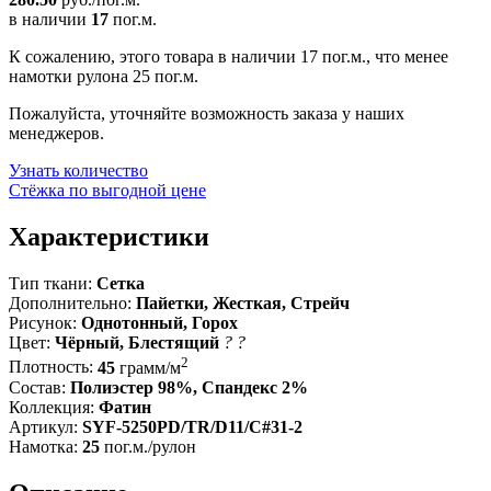
в наличии
17
пог.м.
К сожалению, этого товара в наличии 17 пог.м., что менее
намотки рулона 25 пог.м.
Пожалуйста, уточняйте возможность заказа у наших
менеджеров.
Узнать количество
Стёжка по выгодной цене
Характеристики
Тип ткани:
Сетка
Дополнительно:
Пайетки, Жесткая, Стрейч
Рисунок:
Однотонный, Горох
Цвет:
Чёрный, Блестящий
?
?
2
Плотность:
45
грамм/м
Состав:
Полиэстер 98%, Спандекс 2%
Коллекция:
Фатин
Артикул:
SYF-5250PD/TR/D11/C#31-2
Намотка:
25
пог.м./рулон