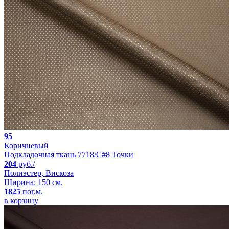
95
Коричневый
Подкладочная ткань 7718/C#8 Точки
204
руб./
Полиэстер, Вискоза
Ширина: 150 см.
1825
пог.м.
в корзину