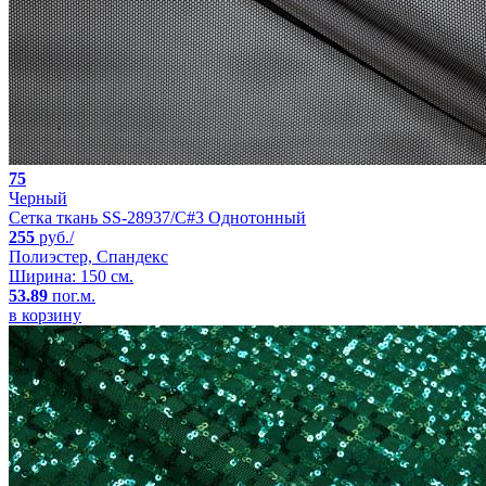
75
Черный
Сетка ткань SS-28937/C#3 Однотонный
255
руб./
Полиэстер, Спандекс
Ширина: 150 см.
53.89
пог.м.
в корзину