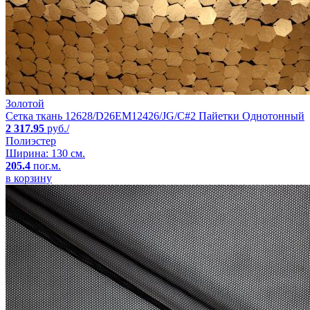
Золотой
Сетка ткань 12628/D26EM12426/JG/C#2 Пайетки Однотонный
2 317.95
руб./
Полиэстер
Ширина: 130 см.
205.4
пог.м.
в корзину