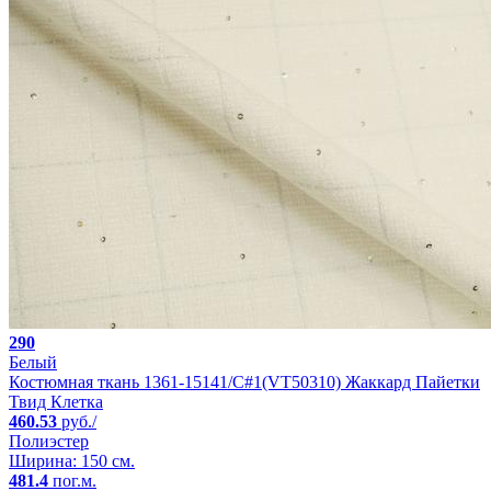
290
Белый
Костюмная ткань 1361-15141/C#1(VT50310) Жаккард Пайетки
Твид Клетка
460.53
руб./
Полиэстер
Ширина: 150 см.
481.4
пог.м.