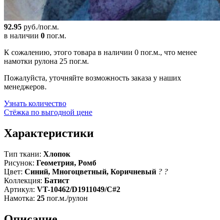
92.95
руб./пог.м.
в наличии
0
пог.м.
К сожалению, этого товара в наличии 0 пог.м., что менее
намотки рулона 25 пог.м.
Пожалуйста, уточняйте возможность заказа у наших
менеджеров.
Узнать количество
Стёжка по выгодной цене
Характеристики
Тип ткани:
Хлопок
Рисунок:
Геометрия, Ромб
Цвет:
Синий, Многоцветный, Коричневый
?
?
Коллекция:
Батист
Артикул:
VT-10462/D1911049/C#2
Намотка:
25
пог.м./рулон
Описание