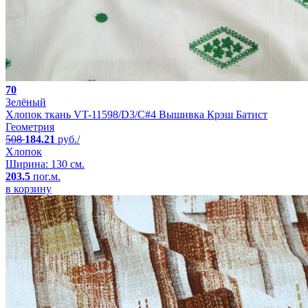
70
Зелёный
Хлопок ткань VT-11598/D3/C#4 Вышивка Крэш Батист
Геометрия
508
184.21
руб./
Хлопок
Ширина: 130 см.
203.5
пог.м.
в корзину