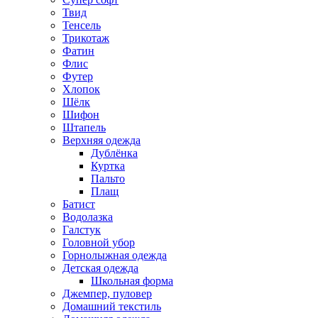
Твид
Тенсель
Трикотаж
Фатин
Флис
Футер
Хлопок
Шёлк
Шифон
Штапель
Верхняя одежда
Дублёнка
Куртка
Пальто
Плащ
Батист
Водолазка
Галстук
Головной убор
Горнолыжная одежда
Детская одежда
Школьная форма
Джемпер, пуловер
Домашний текстиль