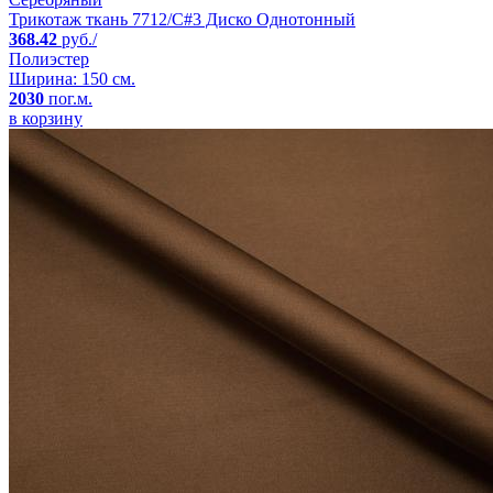
Трикотаж ткань 7712/C#3 Диско Однотонный
368.42
руб./
Полиэстер
Ширина: 150 см.
2030
пог.м.
в корзину