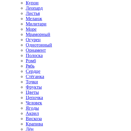
Купон
Леопард
Листья
Меланж
Милитари
Море
Мраморный
Огурец
Однотонный
Орнамент
Полоска
Ромб
Рябь
Сердце
Стёганка
Точки
Фрукты
Цветы
Цепочка
Человек
Ягоды
Акрил
Вискоза
Крапива
Лён