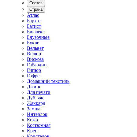
Состав
Страна
Атлас
Бархат
Батист
Бифлекс
Блузочные
Букле
Вельвет
Велюр
Вискоза
Габардин
Гипюр
Гофре
Домашний текстиль
Джинс
Для печати
Дубляж
Жаккард
Замша
Интерлок
Кожа
Костюмная
Креп
Кристалон