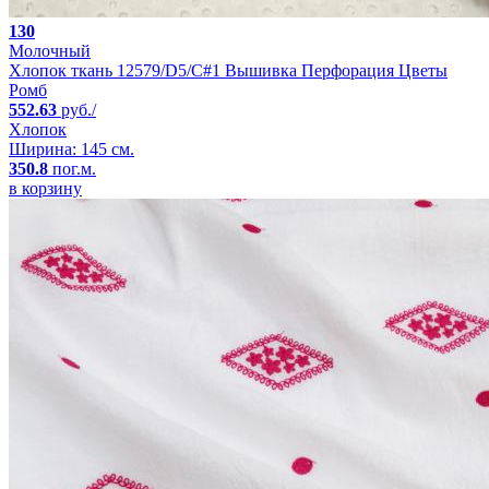
130
Молочный
Хлопок ткань 12579/D5/C#1 Вышивка Перфорация Цветы
Ромб
552.63
руб./
Хлопок
Ширина: 145 см.
350.8
пог.м.
в корзину