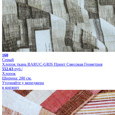
160
Серый
Хлопок ткань BARUC-GRIS Принт Смесовая Геометрия
552.63
руб./
Хлопок
Ширина: 280 см.
Уточняйте у менеджера
в корзину