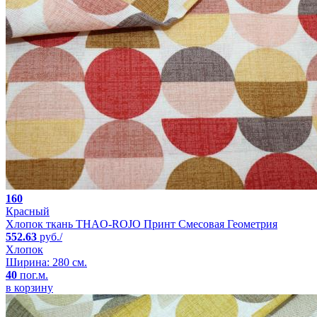
160
Красный
Хлопок ткань THAO-ROJO Принт Смесовая Геометрия
552.63
руб./
Хлопок
Ширина: 280 см.
40
пог.м.
в корзину