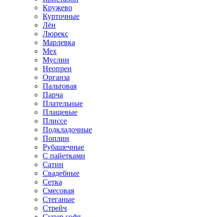
Кружево
Курточные
Лён
Люрекс
Марлевка
Мех
Муслин
Неопрен
Органза
Пальтовая
Парча
Плательные
Плащевые
Плиссе
Подкладочные
Поплин
Рубашечные
С пайетками
Сатин
Свадебные
Сетка
Смесовая
Стеганые
Стрейч
Супер софт