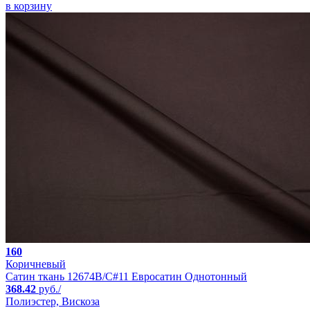
в корзину
160
Коричневый
Сатин ткань 12674B/C#11 Евросатин Однотонный
368.42
руб./
Полиэстер, Вискоза