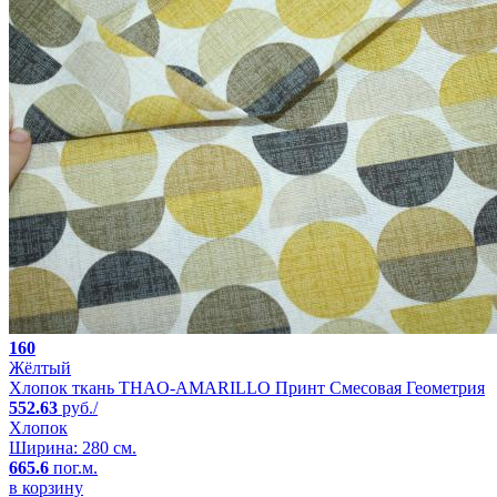
160
Жёлтый
Хлопок ткань THAO-AMARILLO Принт Смесовая Геометрия
552.63
руб./
Хлопок
Ширина: 280 см.
665.6
пог.м.
в корзину