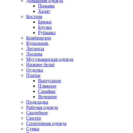
Домашняя одежда
Пижама
Халат
Костюм
Брюки
Блузка
Рубашка
Комбинезон
Купальник
Легинсы
Лосины
Мусульманская одежда
Нижнее бельё
Отделка
Платье
Выпускное
Пляжное
Сарафан
Вечернее
Подкладка
Рабочая одежда
Свадебное
Свитер
Спортивная одежда
Сумка