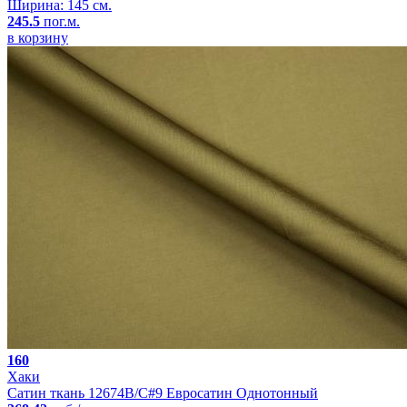
Ширина: 145 см.
245.5
пог.м.
в корзину
160
Хаки
Сатин ткань 12674B/C#9 Евросатин Однотонный