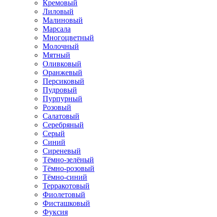
Кремовый
Лиловый
Малиновый
Марсала
Многоцветный
Молочный
Мятный
Оливковый
Оранжевый
Персиковый
Пудровый
Пурпурный
Розовый
Салатовый
Серебряный
Серый
Синий
Сиреневый
Тёмно-зелёный
Тёмно-розовый
Тёмно-синий
Терракотовый
Фиолетовый
Фисташковый
Фуксия