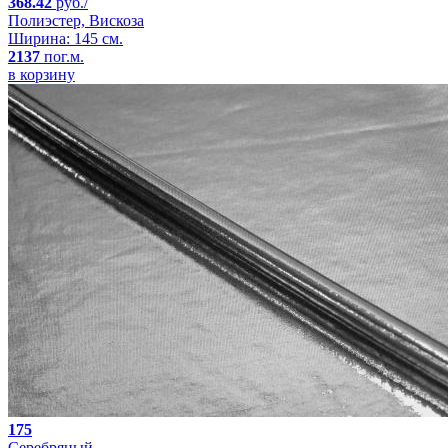
368.42
руб./
Полиэстер, Вискоза
Ширина: 145 см.
2137
пог.м.
в корзину
175
Серебряный