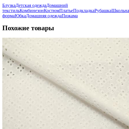
Блузка
Детская одежда
Домашний
текстиль
Комбинезон
Костюм
Платье
Подкладка
Рубашка
Школьна
форма
Юбка
Домашняя одежда
Пижама
Похожие товары