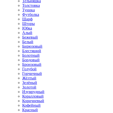
Тельняшка
Толстовка
Туника
Футболка
Шарф
Шторы
Юбка
Алый
Бежевый
Белый
Бирюзовый
Блестящий
Болотный
Бордовый
Бронзовый
Голубой
Горчичный
Жёлтый
Зелёный
Золотой
Изумрудный
Коралловый
Коричневый
Кофейный
Красный