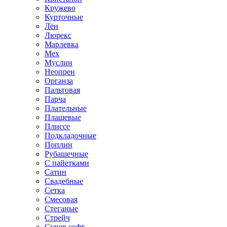
Кружево
Курточные
Лён
Люрекс
Марлевка
Мех
Муслин
Неопрен
Органза
Пальтовая
Парча
Плательные
Плащевые
Плиссе
Подкладочные
Поплин
Рубашечные
С пайетками
Сатин
Свадебные
Сетка
Смесовая
Стеганые
Стрейч
Супер софт