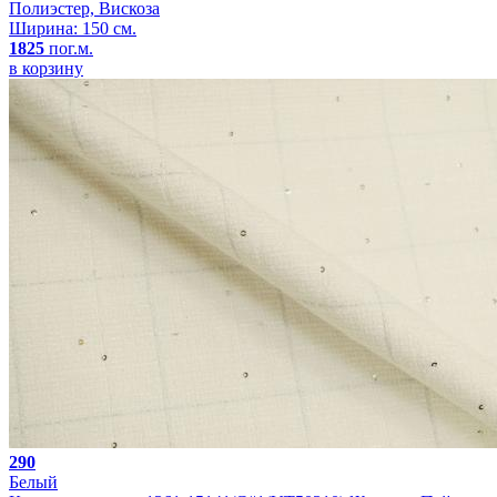
Полиэстер, Вискоза
Ширина: 150 см.
1825
пог.м.
в корзину
290
Белый