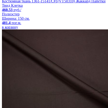
Костюмная ткань 1361-15141/C#1(VT50310) Жаккард Пайетки
Твид Клетка
460.53
руб./
Полиэстер
Ширина: 150 см.
481.4
пог.м.
в корзину