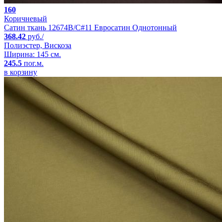
160
Коричневый
Сатин ткань 12674B/C#11 Евросатин Однотонный
368.42
руб./
Полиэстер, Вискоза
Ширина: 145 см.
245.5
пог.м.
в корзину