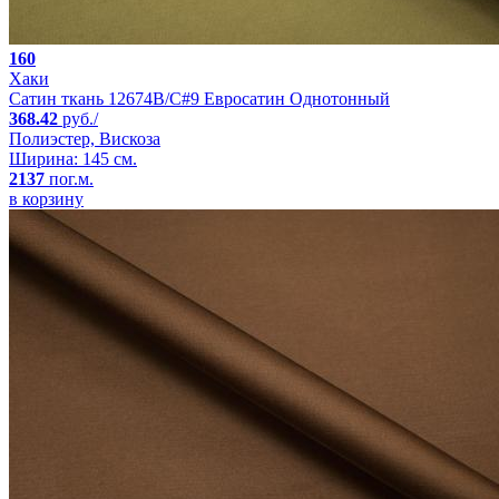
160
Хаки
Сатин ткань 12674B/C#9 Евросатин Однотонный
368.42
руб./
Полиэстер, Вискоза
Ширина: 145 см.
2137
пог.м.
в корзину