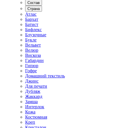
Состав
Страна
Атлас
Бархат
Батист
Бифлекс
Блузочные
Букле
Вельвет
Велюр
Вискоза
Габардин
Гипюр
Гофре
Домашний текстиль
Джинс
Для печати
Дубляж
Жаккард
Замша
Интерлок
Кожа
Костюмная
Креп
Кристалон