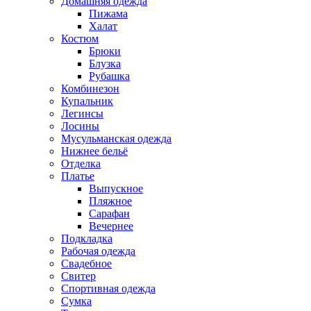
Домашняя одежда
Пижама
Халат
Костюм
Брюки
Блузка
Рубашка
Комбинезон
Купальник
Легинсы
Лосины
Мусульманская одежда
Нижнее бельё
Отделка
Платье
Выпускное
Пляжное
Сарафан
Вечернее
Подкладка
Рабочая одежда
Свадебное
Свитер
Спортивная одежда
Сумка