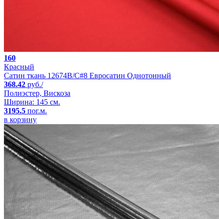
160
Красный
Сатин ткань 12674B/C#8 Евросатин Однотонный
368.42
руб./
Полиэстер, Вискоза
Ширина: 145 см.
3195.5
пог.м.
в корзину