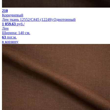
210
Коричневый
Лен ткань 12552/C#45 (12249) Однотонный
1 059.63
руб./
Лен
Ширина: 140 см.
63
пог.м.
в корзину