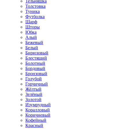
Тельняшка
Толстовка
Туника
Футболка
Шарф
Шторы
Юбка
Алый
Бежевый
Белый
Бирюзовый
Блестящий
Болотный
Бордовый
Бронзовый
Голубой
Горчичный
Жёлтый
Зелёный
Золотой
Изумрудный
Коралловый
Коричневый
Кофейный
Красный