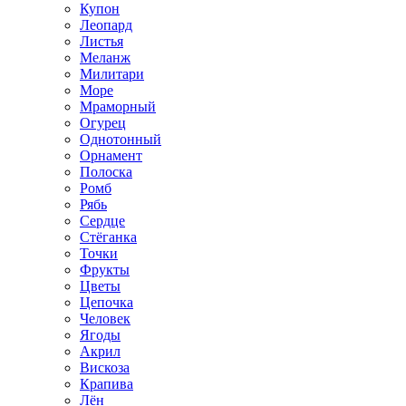
Купон
Леопард
Листья
Меланж
Милитари
Море
Мраморный
Огурец
Однотонный
Орнамент
Полоска
Ромб
Рябь
Сердце
Стёганка
Точки
Фрукты
Цветы
Цепочка
Человек
Ягоды
Акрил
Вискоза
Крапива
Лён