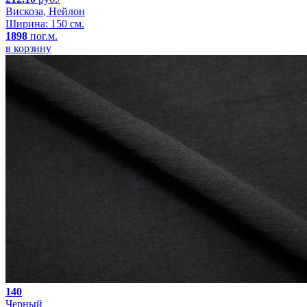
Вискоза, Нейлон
Ширина: 150 см.
1898
пог.м.
в корзину
140
Черный