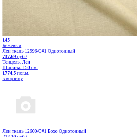
145
Бежевый
Лен ткань 12596/C#1 Однотонный
737.69
руб./
Тенцель, Лен
Ширина: 150 см.
1774.5
пог.м.
в корзину
Лен ткань 12600/C#1 Бохо Однотонный
212.10
руб./