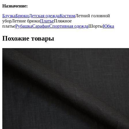
Назначение:
Блузка
Брюки
Детская одежда
Костюм
Летний головной
убор
Летние брюки
Платье
Пляжное
платье
Рубашка
Сарафан
Спортивная одежда
Шорты
Юбка
Похожие товары