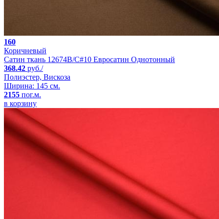
160
Коричневый
Сатин ткань 12674B/C#10 Евросатин Однотонный
368.42
руб./
Полиэстер, Вискоза
Ширина: 145 см.
2155
пог.м.
в корзину