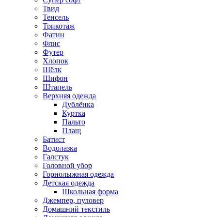
Твид
Тенсель
Трикотаж
Фатин
Флис
Футер
Хлопок
Шёлк
Шифон
Штапель
Верхняя одежда
Дублёнка
Куртка
Пальто
Плащ
Батист
Водолазка
Галстук
Головной убор
Горнолыжная одежда
Детская одежда
Школьная форма
Джемпер, пуловер
Домашний текстиль