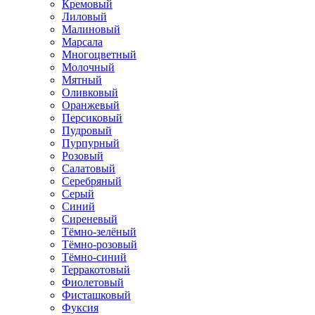
Кремовый
Лиловый
Малиновый
Марсала
Многоцветный
Молочный
Мятный
Оливковый
Оранжевый
Персиковый
Пудровый
Пурпурный
Розовый
Салатовый
Серебряный
Серый
Синий
Сиреневый
Тёмно-зелёный
Тёмно-розовый
Тёмно-синий
Терракотовый
Фиолетовый
Фисташковый
Фуксия