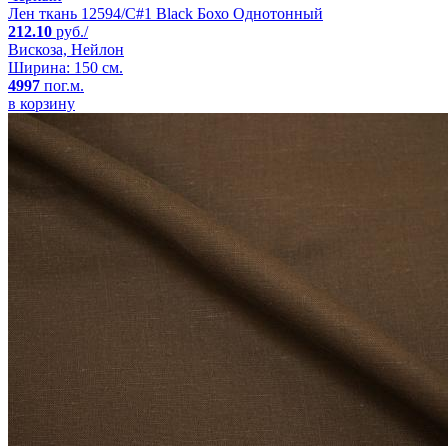
Лен ткань 12594/C#1 Black Бохо Однотонный
212.10
руб./
Вискоза, Нейлон
Ширина: 150 см.
4997
пог.м.
в корзину