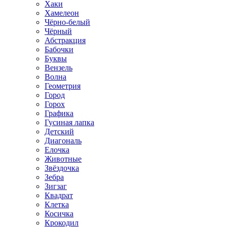
Хаки
Хамелеон
Чёрно-белый
Чёрный
Абстракция
Бабочки
Буквы
Вензель
Волна
Геометрия
Город
Горох
Графика
Гусиная лапка
Детский
Диагональ
Елочка
Животные
Звёздочка
Зебра
Зигзаг
Квадрат
Клетка
Косичка
Крокодил