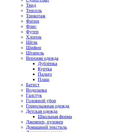
Твид
Тенсель
Трикотаж
Фатин
Флис
Футер
Хлопок
Шёлк
Шифон
Штапель
Верхняя одежда
Дублёнка
Куртка
Пальто
Плащ
Батист
Водолазка
Галстук
Головной убор
Горнолыжная одежда
Детская одежда
Школьная форма
Джемпер, пуловер
Домашний текстиль