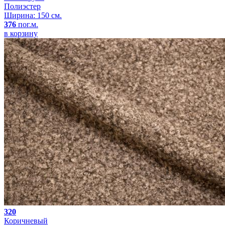
Полиэстер
Ширина: 150 см.
376
пог.м.
в корзину
320
Коричневый