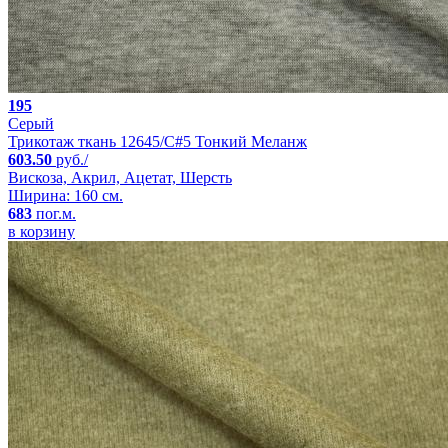
195
Серый
Трикотаж ткань 12645/С#5 Тонкий Меланж
603.50
руб./
Вискоза, Акрил, Ацетат, Шерсть
Ширина: 160 см.
683
пог.м.
в корзину