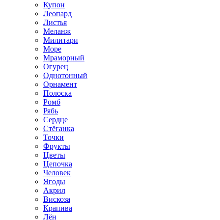
Купон
Леопард
Листья
Меланж
Милитари
Море
Мраморный
Огурец
Однотонный
Орнамент
Полоска
Ромб
Рябь
Сердце
Стёганка
Точки
Фрукты
Цветы
Цепочка
Человек
Ягоды
Акрил
Вискоза
Крапива
Лён