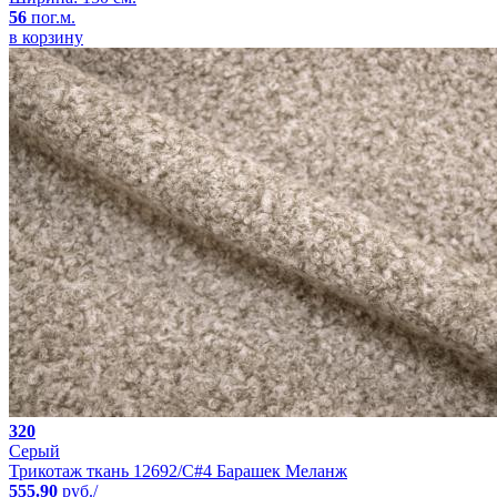
56
пог.м.
в корзину
320
Серый
Трикотаж ткань 12692/C#4 Барашек Меланж
555.90
руб./