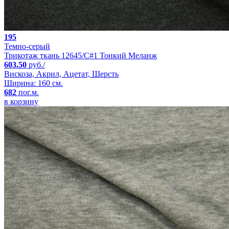
195
Темно-серый
Трикотаж ткань 12645/С#1 Тонкий Меланж
603.50
руб./
Вискоза, Акрил, Ацетат, Шерсть
Ширина: 160 см.
682
пог.м.
в корзину