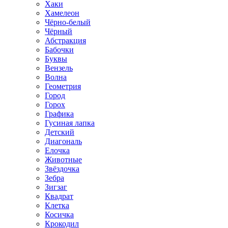
Хаки
Хамелеон
Чёрно-белый
Чёрный
Абстракция
Бабочки
Буквы
Вензель
Волна
Геометрия
Город
Горох
Графика
Гусиная лапка
Детский
Диагональ
Елочка
Животные
Звёздочка
Зебра
Зигзаг
Квадрат
Клетка
Косичка
Крокодил