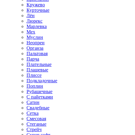
Кружево
Курточные
Лён
Люрекс
Марлевка
Мех
Муслин
Неопрен
Органза
Пальтовая
Парча
Плательные
Плащевые
Плиссе
Подкладочные
Поплин
Рубашечные
С пайетками
Сатин
Свадебные
Сетка
Смесовая
Стеганые
Стрейч
Супер софт