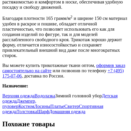
растяжимостью и комфортом в носке, обеспечивая удобную
посадку и свободу движений.
2
Благодаря плотности 165 грамм/м
и ширине 150 см материал
удобен в раскрое и пошиве, обладает отличной
пластичностью, что позволяет использовать его как для
создания изделий по фигуре, так и для моделей
расслабленного свободного кроя. Трикотаж хорошо держит
форму, отличается износостойкостью и сохраняет
привлекательный внешний вид даже после многократных
стирок.
Вы можете купить трикотажные ткани оптом,
оформив заказ
самостоятельно на сайте
или позвонив по телефону
+7 (495)
175-07-06
, доставка по России.
Назначение:
Верхняя одежда
Водолазка
Зимний головной убор
Детская
одежда
Джемпер,
пуловер
Костюм
Лосины
Платье
Свитер
Спортивная
одежда
Толстовка
Шарф
Домашняя одежда
Похожие товары