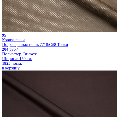
95
Коричневый
Подкладочная ткань 7718/C#8 Точки
204
руб./
Полиэстер, Вискоза
Ширина: 150 см.
1825
пог.м.
в корзину