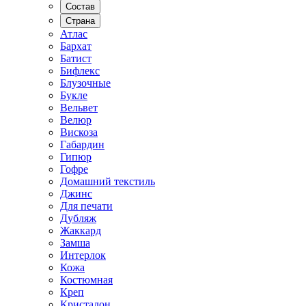
Состав
Страна
Атлас
Бархат
Батист
Бифлекс
Блузочные
Букле
Вельвет
Велюр
Вискоза
Габардин
Гипюр
Гофре
Домашний текстиль
Джинс
Для печати
Дубляж
Жаккард
Замша
Интерлок
Кожа
Костюмная
Креп
Кристалон