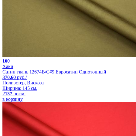
160
Хаки
Сатин ткань 12674B/C#9 Евросатин Однотонный
370.60
руб./
Полиэстер, Вискоза
Ширина: 145 см.
2137
пог.м.
в корзину