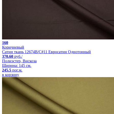
160
Коричневый
Сатин ткань 12674B/C#11 Евросатин Однотонный
370.60
руб./
Полиэстер, Вискоза
Ширина: 145 см.
245.5
пог.м.
в корзину