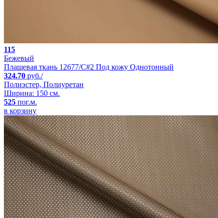
115
Бежевый
Плащевая ткань 12677/C#2 Под кожу Однотонный
324.70
руб./
Полиэстер, Полиуретан
Ширина: 150 см.
525
пог.м.
в корзину