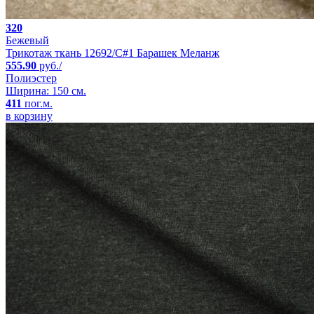
320
Бежевый
Трикотаж ткань 12692/C#1 Барашек Меланж
555.90
руб./
Полиэстер
Ширина: 150 см.
411
пог.м.
в корзину