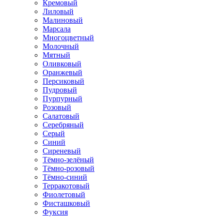
Кремовый
Лиловый
Малиновый
Марсала
Многоцветный
Молочный
Мятный
Оливковый
Оранжевый
Персиковый
Пудровый
Пурпурный
Розовый
Салатовый
Серебряный
Серый
Синий
Сиреневый
Тёмно-зелёный
Тёмно-розовый
Тёмно-синий
Терракотовый
Фиолетовый
Фисташковый
Фуксия