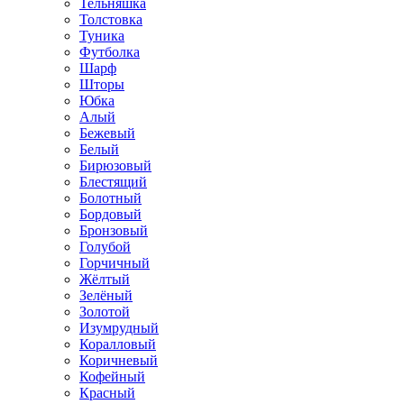
Тельняшка
Толстовка
Туника
Футболка
Шарф
Шторы
Юбка
Алый
Бежевый
Белый
Бирюзовый
Блестящий
Болотный
Бордовый
Бронзовый
Голубой
Горчичный
Жёлтый
Зелёный
Золотой
Изумрудный
Коралловый
Коричневый
Кофейный
Красный