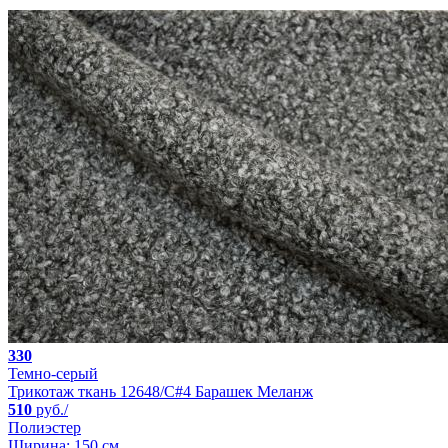
330
Темно-серый
Трикотаж ткань 12648/C#4 Барашек Меланж
510
руб./
Полиэстер
Ширина: 150 см.