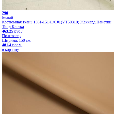
290
Белый
Костюмная ткань 1361-15141/C#1(VT50310) Жаккард Пайетки
Твид Клетка
463.25
руб./
Полиэстер
Ширина: 150 см.
481.4
пог.м.
в корзину