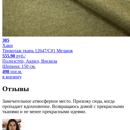
305
Хаки
Трикотаж ткань 12647/C#1 Меланж
555.90
руб./
Полиэстер, Акрил, Вискоза
Ширина: 150 см.
498
пог.м.
в корзину
Отзывы
Замечательное атмосферное место. Прихожу сюда, когда
пропадает вдохновение. Возвращаюсь домой с прекрасными
тканями и не менее прекрасными идеями.