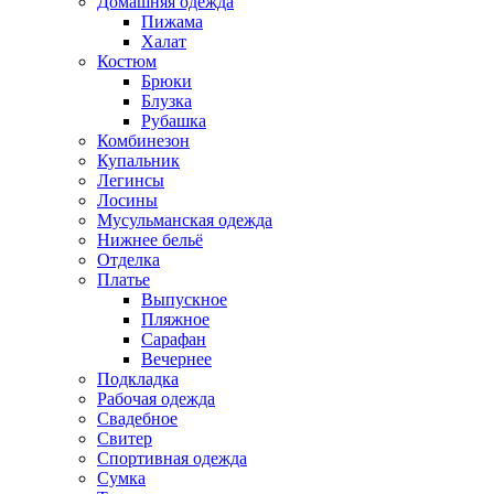
Домашняя одежда
Пижама
Халат
Костюм
Брюки
Блузка
Рубашка
Комбинезон
Купальник
Легинсы
Лосины
Мусульманская одежда
Нижнее бельё
Отделка
Платье
Выпускное
Пляжное
Сарафан
Вечернее
Подкладка
Рабочая одежда
Свадебное
Свитер
Спортивная одежда
Сумка