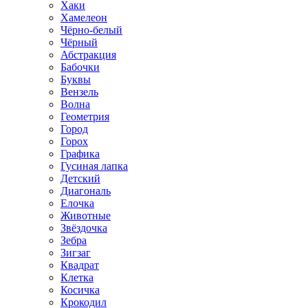
Хаки
Хамелеон
Чёрно-белый
Чёрный
Абстракция
Бабочки
Буквы
Вензель
Волна
Геометрия
Город
Горох
Графика
Гусиная лапка
Детский
Диагональ
Елочка
Животные
Звёздочка
Зебра
Зигзаг
Квадрат
Клетка
Косичка
Крокодил