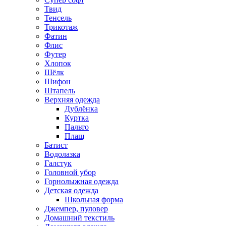
Твид
Тенсель
Трикотаж
Фатин
Флис
Футер
Хлопок
Шёлк
Шифон
Штапель
Верхняя одежда
Дублёнка
Куртка
Пальто
Плащ
Батист
Водолазка
Галстук
Головной убор
Горнолыжная одежда
Детская одежда
Школьная форма
Джемпер, пуловер
Домашний текстиль