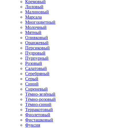
Кремовый
Лиловый
Малиновый
Марсала
Многоцветный
Молочный
Мятный
Оливковый
Оранжевый
Персиковый
Пудровый
Пурпурный
Розовый
Салатовый
Серебряный
Серый
Синий
Сиреневый
Тёмно-зелёный
Тёмно-розовый
Тёмно-синий
Терракотовый
Фиолетовый
Фисташковый
Фуксия