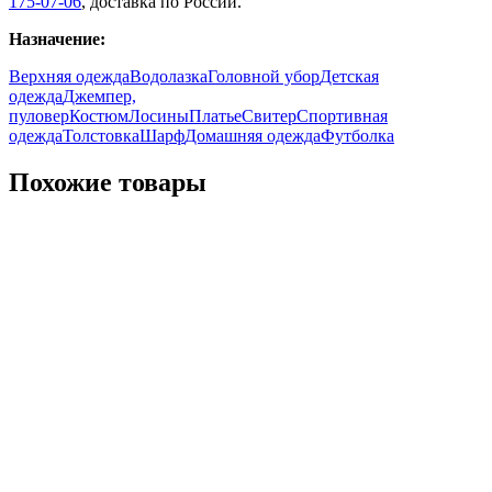
175-07-06
, доставка по России.
Назначение:
Верхняя одежда
Водолазка
Головной убор
Детская
одежда
Джемпер,
пуловер
Костюм
Лосины
Платье
Свитер
Спортивная
одежда
Толстовка
Шарф
Домашняя одежда
Футболка
Похожие товары