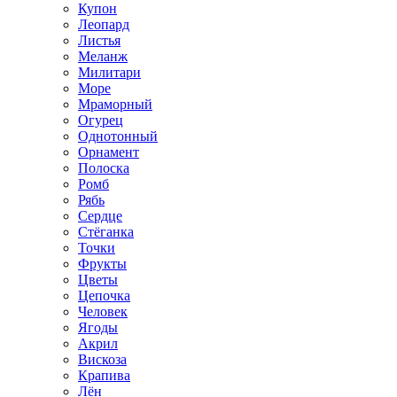
Купон
Леопард
Листья
Меланж
Милитари
Море
Мраморный
Огурец
Однотонный
Орнамент
Полоска
Ромб
Рябь
Сердце
Стёганка
Точки
Фрукты
Цветы
Цепочка
Человек
Ягоды
Акрил
Вискоза
Крапива
Лён