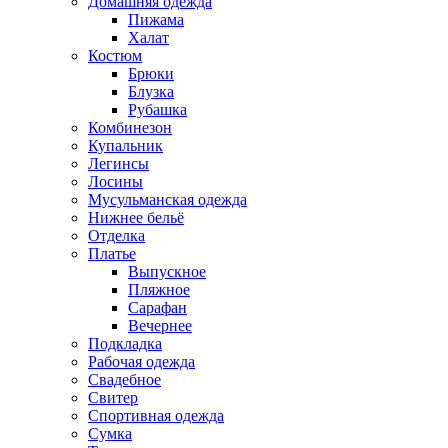
Домашняя одежда
Пижама
Халат
Костюм
Брюки
Блузка
Рубашка
Комбинезон
Купальник
Легинсы
Лосины
Мусульманская одежда
Нижнее бельё
Отделка
Платье
Выпускное
Пляжное
Сарафан
Вечернее
Подкладка
Рабочая одежда
Свадебное
Свитер
Спортивная одежда
Сумка