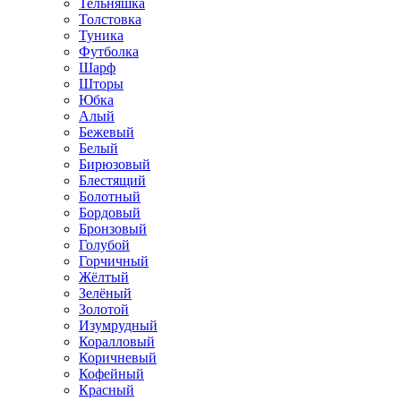
Тельняшка
Толстовка
Туника
Футболка
Шарф
Шторы
Юбка
Алый
Бежевый
Белый
Бирюзовый
Блестящий
Болотный
Бордовый
Бронзовый
Голубой
Горчичный
Жёлтый
Зелёный
Золотой
Изумрудный
Коралловый
Коричневый
Кофейный
Красный