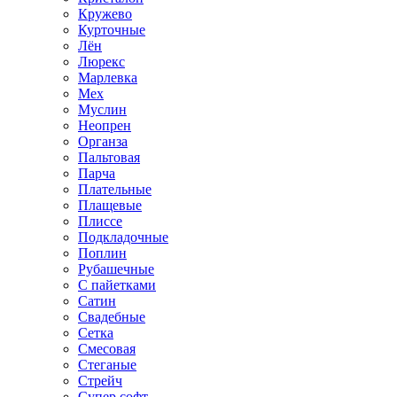
Кружево
Курточные
Лён
Люрекс
Марлевка
Мех
Муслин
Неопрен
Органза
Пальтовая
Парча
Плательные
Плащевые
Плиссе
Подкладочные
Поплин
Рубашечные
С пайетками
Сатин
Свадебные
Сетка
Смесовая
Стеганые
Стрейч
Супер софт