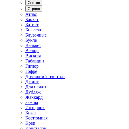
Состав
Страна
Атлас
Бархат
Батист
Бифлекс
Блузочные
Букле
Вельвет
Велюр
Вискоза
Габардин
Гипюр
Гофре
Домашний текстиль
Джинс
Для печати
Дубляж
Жаккард
Замша
Интерлок
Кожа
Костюмная
Креп
Кристалон