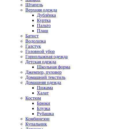
Штапель
Верхняя одежда
Дублёнка
Куртка
Пальто
Плащ
Батист
Водолазка
Галстук
Головной убор
Горнолыжная одежда
Детская одежда
Школьная форма
Джемпер, пуловер
Домашний текстиль
Домашняя одежда
Пижама
Халат
Костюм
Брюки
Блузка
Рубашка
Комбинезон
Купальник