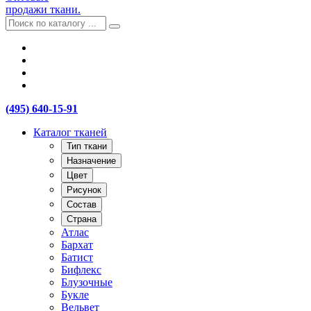
продажи ткани.
(495) 640-15-91
Каталог тканей
Тип ткани
Назначение
Цвет
Рисунок
Состав
Страна
Атлас
Бархат
Батист
Бифлекс
Блузочные
Букле
Вельвет