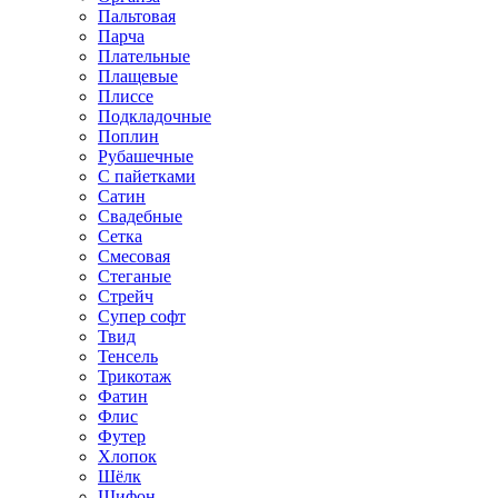
Пальтовая
Парча
Плательные
Плащевые
Плиссе
Подкладочные
Поплин
Рубашечные
С пайетками
Сатин
Свадебные
Сетка
Смесовая
Стеганые
Стрейч
Супер софт
Твид
Тенсель
Трикотаж
Фатин
Флис
Футер
Хлопок
Шёлк
Шифон