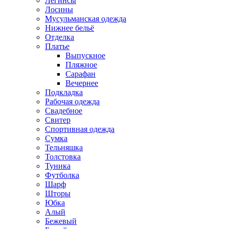
Легинсы
Лосины
Мусульманская одежда
Нижнее бельё
Отделка
Платье
Выпускное
Пляжное
Сарафан
Вечернее
Подкладка
Рабочая одежда
Свадебное
Свитер
Спортивная одежда
Сумка
Тельняшка
Толстовка
Туника
Футболка
Шарф
Шторы
Юбка
Алый
Бежевый