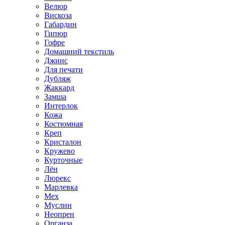
Велюр
Вискоза
Габардин
Гипюр
Гофре
Домашний текстиль
Джинс
Для печати
Дубляж
Жаккард
Замша
Интерлок
Кожа
Костюмная
Креп
Кристалон
Кружево
Курточные
Лён
Люрекс
Марлевка
Мех
Муслин
Неопрен
Органза