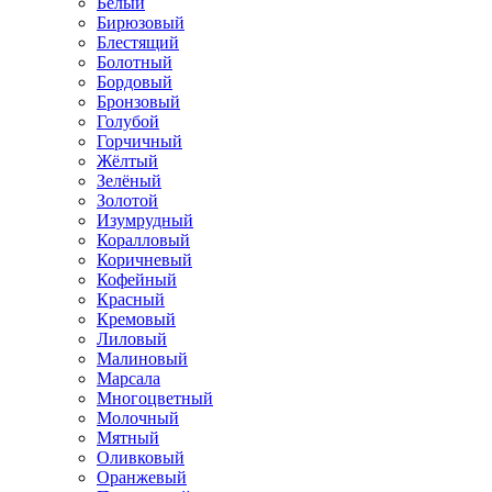
Белый
Бирюзовый
Блестящий
Болотный
Бордовый
Бронзовый
Голубой
Горчичный
Жёлтый
Зелёный
Золотой
Изумрудный
Коралловый
Коричневый
Кофейный
Красный
Кремовый
Лиловый
Малиновый
Марсала
Многоцветный
Молочный
Мятный
Оливковый
Оранжевый