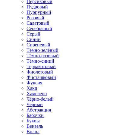
Персиковый
Пудровый
Пурпурный
Розовый
Салатовый
Серебряный
Серый
Синий
Сиреневый
Тёмно-зелёный
Тёмно-розовый
Тёмно-синий
Терракотовый
Фиолетовый
Фисташковый
Фуксия
Хаки
Хамелеон
Чёрно-белый
Чёрный
Абстракция
Бабочки
Буквы
Вензель
Волна