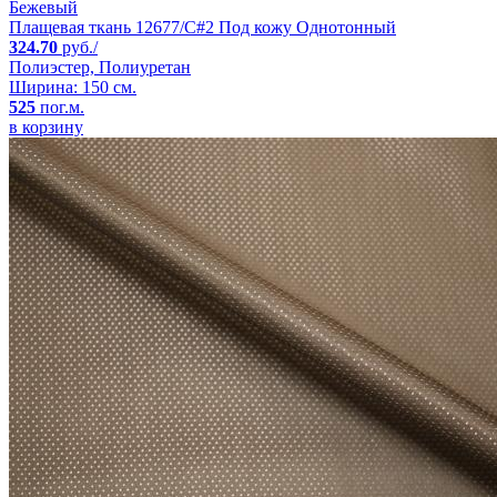
Бежевый
Плащевая ткань 12677/C#2 Под кожу Однотонный
324.70
руб./
Полиэстер, Полиуретан
Ширина: 150 см.
525
пог.м.
в корзину