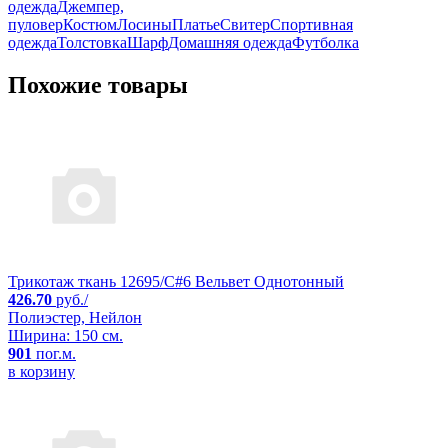
одежда
Джемпер,
пуловер
Костюм
Лосины
Платье
Свитер
Спортивная
одежда
Толстовка
Шарф
Домашняя одежда
Футболка
Похожие товары
Трикотаж ткань 12695/C#6 Вельвет Однотонный
426.70
руб./
Полиэстер, Нейлон
Ширина: 150 см.
901
пог.м.
в корзину