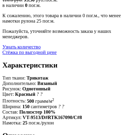
в наличии
0
пог.м.
К сожалению, этого товара в наличии 0 пог.м., что менее
намотки рулона 25 пог.м.
Пожалуйста, уточняйте возможность заказа у наших
менеджеров.
Узнать количество
Стёжка по выгодной цене
Характеристики
Тип ткани:
Трикотаж
Дополнительно:
Вязаный
Рисунок:
Однотонный
Цвет:
Красный
?
?
2
Плотность:
500
грамм/м
Ширина:
150
сантиметров
?
?
Состав:
Полиэстер 100%
Артикул:
VT-9513/D#RTK167090/C#8
Намотка:
25
пог.м./рулон