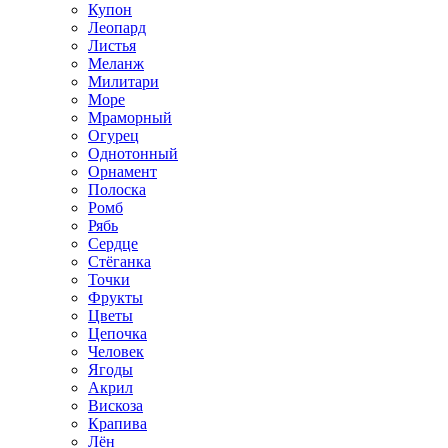
Купон
Леопард
Листья
Меланж
Милитари
Море
Мраморный
Огурец
Однотонный
Орнамент
Полоска
Ромб
Рябь
Сердце
Стёганка
Точки
Фрукты
Цветы
Цепочка
Человек
Ягоды
Акрил
Вискоза
Крапива
Лён