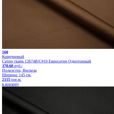
160
Коричневый
Сатин ткань 12674B/C#10 Евросатин Однотонный
370.60
руб./
Полиэстер, Вискоза
Ширина: 145 см.
2155
пог.м.
в корзину