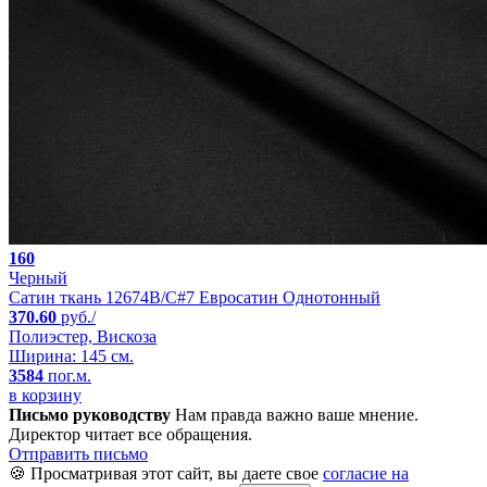
160
Черный
Сатин ткань 12674B/C#7 Евросатин Однотонный
370.60
руб./
Полиэстер, Вискоза
Ширина: 145 см.
3584
пог.м.
в корзину
Письмо руководству
Нам правда важно ваше мнение.
Директор читает все обращения.
Отправить письмо
🍪 Просматривая этот сайт, вы даете свое
согласие на