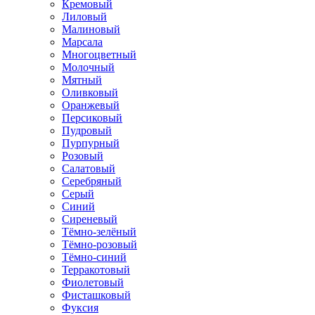
Кремовый
Лиловый
Малиновый
Марсала
Многоцветный
Молочный
Мятный
Оливковый
Оранжевый
Персиковый
Пудровый
Пурпурный
Розовый
Салатовый
Серебряный
Серый
Синий
Сиреневый
Тёмно-зелёный
Тёмно-розовый
Тёмно-синий
Терракотовый
Фиолетовый
Фисташковый
Фуксия