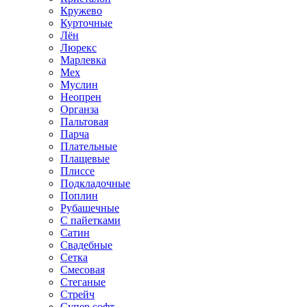
Кружево
Курточные
Лён
Люрекс
Марлевка
Мех
Муслин
Неопрен
Органза
Пальтовая
Парча
Плательные
Плащевые
Плиссе
Подкладочные
Поплин
Рубашечные
С пайетками
Сатин
Свадебные
Сетка
Смесовая
Стеганые
Стрейч
Супер софт