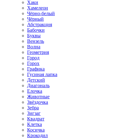
Хаки
Хамелеон
Чёрно-белый
Чёрный
Абстракция
Бабочки
Буквы
Вензель
Волна
Геометрия
Город
Горох
Графика
Гусиная лапка
Детский
Диагональ
Елочка
Животные
Звёздочка
Зебра
Зигзаг
Квадрат
Клетка
Косичка
Крокодил