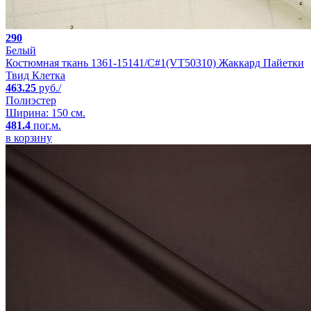
290
Белый
Костюмная ткань 1361-15141/C#1(VT50310) Жаккард Пайетки
Твид Клетка
463.25
руб./
Полиэстер
Ширина: 150 см.
481.4
пог.м.
в корзину