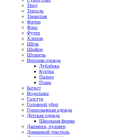
Твид
Тенсель
Трикотаж
Фатин
Флис
Футер
Хлопок
Шёлк
Шифон
Штапель
Верхняя одежда
Дублёнка
Куртка
Пальто
Плащ
Батист
Водолазка
Галстук
Головной убор
Горнолыжная одежда
Детская одежда
Школьная форма
Джемпер, пуловер
Домашний текстиль