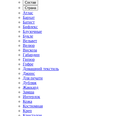
Состав
Страна
Атлас
Бархат
Батист
Бифлекс
Блузочные
Букле
Вельвет
Велюр
Вискоза
Габардин
Гипюр
Гофре
Домашний текстиль
Джинс
Для печати
Дубляж
Жаккард
Замша
Интерлок
Кожа
Костюмная
Креп
Кристалон