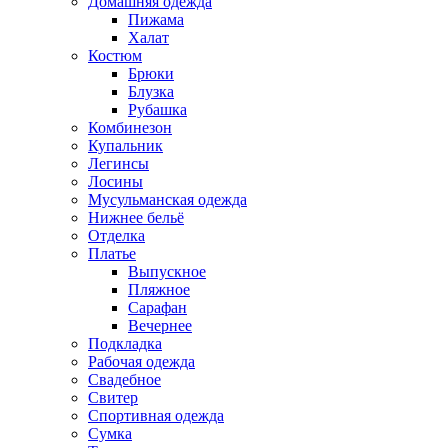
Домашняя одежда
Пижама
Халат
Костюм
Брюки
Блузка
Рубашка
Комбинезон
Купальник
Легинсы
Лосины
Мусульманская одежда
Нижнее бельё
Отделка
Платье
Выпускное
Пляжное
Сарафан
Вечернее
Подкладка
Рабочая одежда
Свадебное
Свитер
Спортивная одежда
Сумка