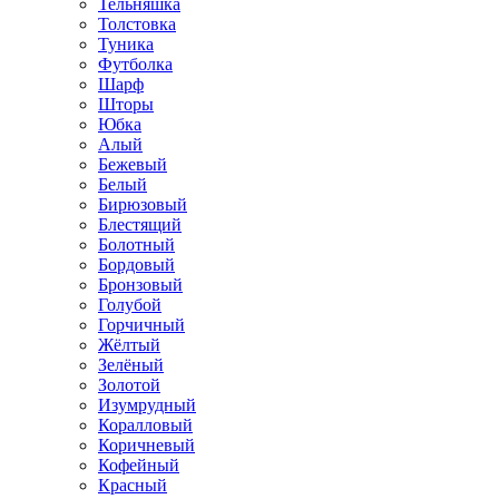
Тельняшка
Толстовка
Туника
Футболка
Шарф
Шторы
Юбка
Алый
Бежевый
Белый
Бирюзовый
Блестящий
Болотный
Бордовый
Бронзовый
Голубой
Горчичный
Жёлтый
Зелёный
Золотой
Изумрудный
Коралловый
Коричневый
Кофейный
Красный