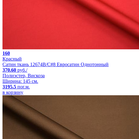
160
Красный
Сатин ткань 12674B/C#8 Евросатин Однотонный
370.60
руб./
Полиэстер, Вискоза
Ширина: 145 см.
3195.5
пог.м.
в корзину