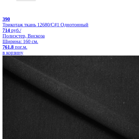
390
Трикотаж ткань 12680/C#1 Однотонный
714
руб./
Полиэстер, Вискоза
Ширина: 160 см.
761.8
пог.м.
в корзину