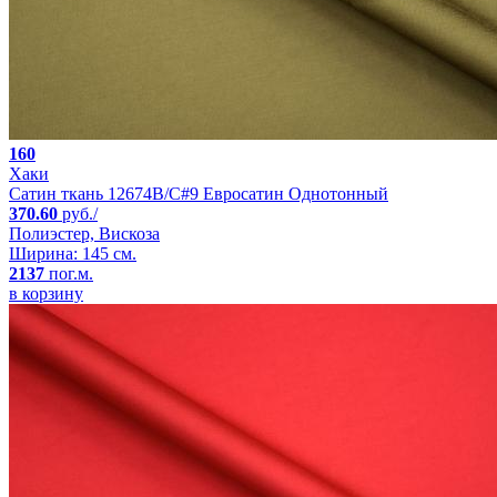
160
Хаки
Сатин ткань 12674B/C#9 Евросатин Однотонный
370.60
руб./
Полиэстер, Вискоза
Ширина: 145 см.
2137
пог.м.
в корзину