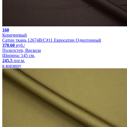
160
Коричневый
Сатин ткань 12674B/C#11 Евросатин Однотонный
370.60
руб./
Полиэстер, Вискоза
Ширина: 145 см.
245.5
пог.м.
в корзину