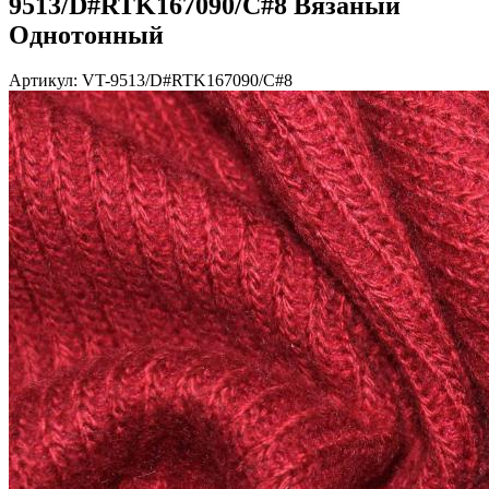
9513/D#RTK167090/C#8 Вязаный
Однотонный
Артикул: VT-9513/D#RTK167090/C#8