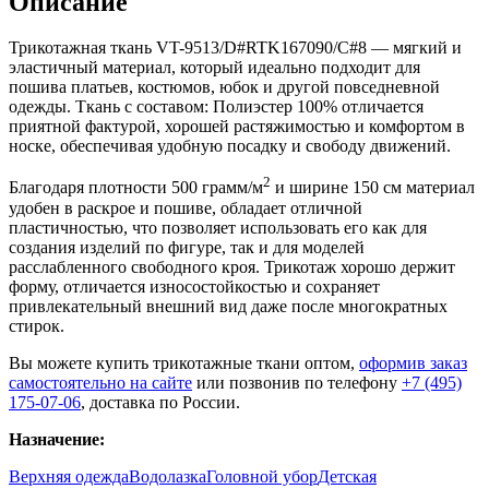
Описание
Трикотажная ткань VT-9513/D#RTK167090/C#8 — мягкий и
эластичный материал, который идеально подходит для
пошива платьев, костюмов, юбок и другой повседневной
одежды. Ткань с составом: Полиэстер 100% отличается
приятной фактурой, хорошей растяжимостью и комфортом в
носке, обеспечивая удобную посадку и свободу движений.
2
Благодаря плотности 500 грамм/м
и ширине 150 см материал
удобен в раскрое и пошиве, обладает отличной
пластичностью, что позволяет использовать его как для
создания изделий по фигуре, так и для моделей
расслабленного свободного кроя. Трикотаж хорошо держит
форму, отличается износостойкостью и сохраняет
привлекательный внешний вид даже после многократных
стирок.
Вы можете купить трикотажные ткани оптом,
оформив заказ
самостоятельно на сайте
или позвонив по телефону
+7 (495)
175-07-06
, доставка по России.
Назначение:
Верхняя одежда
Водолазка
Головной убор
Детская