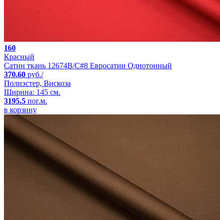
160
Красный
Сатин ткань 12674B/C#8 Евросатин Однотонный
370.60
руб./
Полиэстер, Вискоза
Ширина: 145 см.
3195.5
пог.м.
в корзину