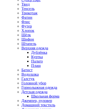
Твид
Тенсель
Трикотаж
Фатин
Флис
Футер
Хлопок
Шёлк
Шифон
Штапель
Верхняя одежда
Дублёнка
Куртка
Пальто
Плащ
Батист
Водолазка
Галстук
Головной убор
Горнолыжная одежда
Детская одежда
Школьная форма
Джемпер, пуловер
Домашний текстиль