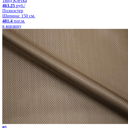
Твид Клетка
463.25
руб./
Полиэстер
Ширина: 150 см.
481.4
пог.м.
в корзину
95