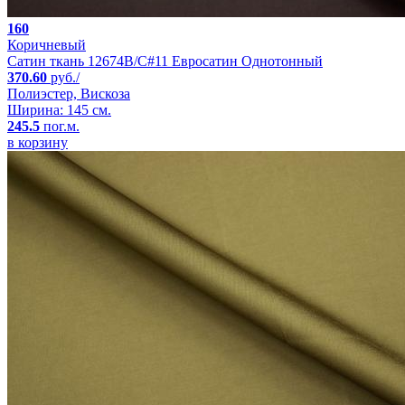
160
Коричневый
Сатин ткань 12674B/C#11 Евросатин Однотонный
370.60
руб./
Полиэстер, Вискоза
Ширина: 145 см.
245.5
пог.м.
в корзину