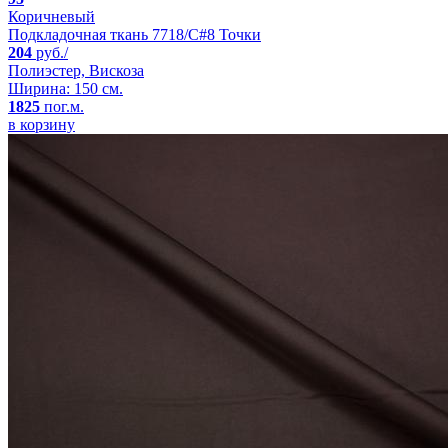
Коричневый
Подкладочная ткань 7718/C#8 Точки
204
руб./
Полиэстер, Вискоза
Ширина: 150 см.
1825
пог.м.
в корзину