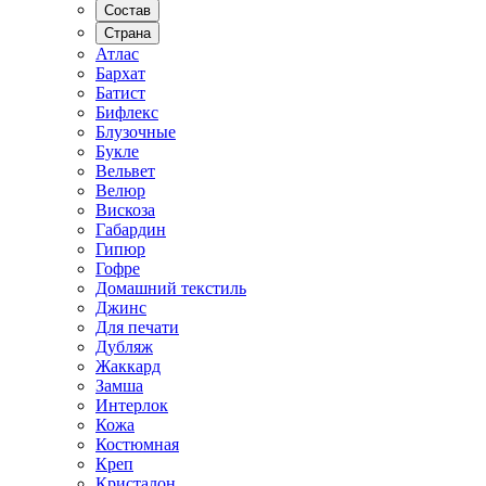
Состав
Страна
Атлас
Бархат
Батист
Бифлекс
Блузочные
Букле
Вельвет
Велюр
Вискоза
Габардин
Гипюр
Гофре
Домашний текстиль
Джинс
Для печати
Дубляж
Жаккард
Замша
Интерлок
Кожа
Костюмная
Креп
Кристалон