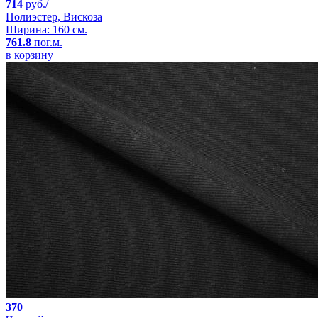
714
руб./
Полиэстер, Вискоза
Ширина: 160 см.
761.8
пог.м.
в корзину
370