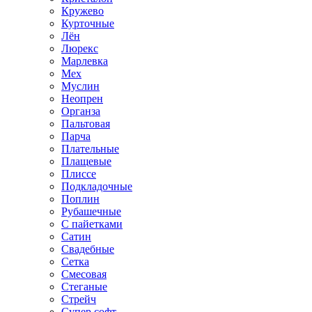
Кружево
Курточные
Лён
Люрекс
Марлевка
Мех
Муслин
Неопрен
Органза
Пальтовая
Парча
Плательные
Плащевые
Плиссе
Подкладочные
Поплин
Рубашечные
С пайетками
Сатин
Свадебные
Сетка
Смесовая
Стеганые
Стрейч
Супер софт