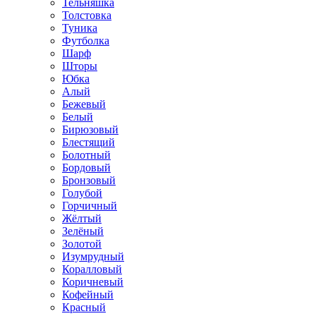
Тельняшка
Толстовка
Туника
Футболка
Шарф
Шторы
Юбка
Алый
Бежевый
Белый
Бирюзовый
Блестящий
Болотный
Бордовый
Бронзовый
Голубой
Горчичный
Жёлтый
Зелёный
Золотой
Изумрудный
Коралловый
Коричневый
Кофейный
Красный