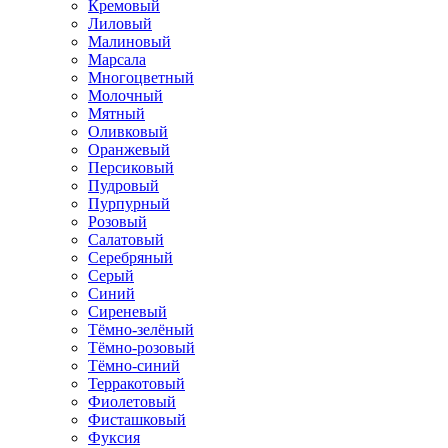
Кремовый
Лиловый
Малиновый
Марсала
Многоцветный
Молочный
Мятный
Оливковый
Оранжевый
Персиковый
Пудровый
Пурпурный
Розовый
Салатовый
Серебряный
Серый
Синий
Сиреневый
Тёмно-зелёный
Тёмно-розовый
Тёмно-синий
Терракотовый
Фиолетовый
Фисташковый
Фуксия