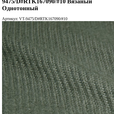
9475/D#RTK167090/#10 Вязаный
Однотонный
Артикул: VT-9475/D#RTK167090/#10