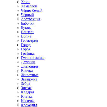
Хаки
Хамелеон
Чёрно-белый
Чёрный
Абстракция
Бабочки
Буквы
Вензель
Волна
Геометрия
Город
Горох
Графика
Гусиная лапка
Детский
Диагональ
Елочка
Животные
Звёздочка
Зебра
Зигзаг
Квадрат
Клетка
Косичка
Крокодил