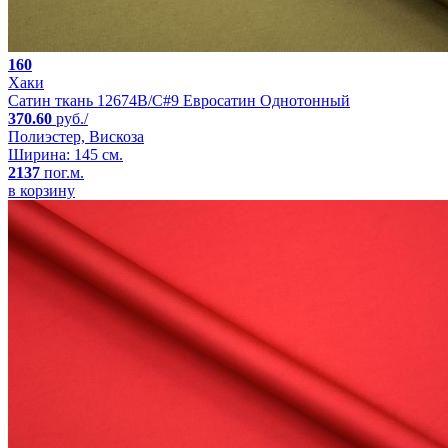
160
Хаки
Сатин ткань 12674B/C#9 Евросатин Однотонный
370.60
руб./
Полиэстер, Вискоза
Ширина: 145 см.
2137
пог.м.
в корзину