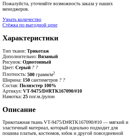
Пожалуйста, уточняйте возможность заказа у наших
менеджеров.
Узнать количество
Стёжка по выгодной цене
Характеристики
Тип ткани:
Трикотаж
Дополнительно:
Вязаный
Рисунок:
Однотонный
Цвет:
Серый
?
?
2
Плотность:
500
грамм/м
Ширина:
150
сантиметров
?
?
Состав:
Полиэстер 100%
Артикул:
VT-9475/D#RTK167090/#10
Намотка:
25
пог.м./рулон
Описание
Трикотажная ткань VT-9475/D#RTK167090/#10 — мягкий и
эластичный материал, который идеально подходит для
пошива платьев, костюмов, юбок и другой повседневной