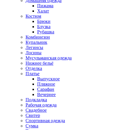
Домашняя одежда
Пижама
Халат
Костюм
Брюки
Блузка
Рубашка
Комбинезон
Купальник
Легинсы
Лосины
Мусульманская одежда
Нижнее бельё
Отделка
Платье
Выпускное
Пляжное
Сарафан
Вечернее
Подкладка
Рабочая одежда
Свадебное
Свитер
Спортивная одежда
Сумка