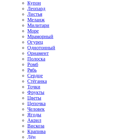
Купон
Леопард
Листья
Меланж
Милитари
Море
Мраморный
Огурец
Однотонный
Орнамент
Полоска
Ромб
Рябь
Сердце
Стёганка
Точки
Фрукты
Цветы
Цепочка
Человек
Ягоды
Акрил
Вискоза
Крапива
Лён