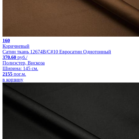
160
Коричневый
Сатин ткань 12674B/C#10 Евросатин Однотонный
370.60
руб./
Полиэстер, Вискоза
Ширина: 145 см.
2155
пог.м.
в корзину