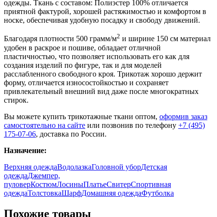
одежды. Ткань с составом: Полиэстер 100% отличается
приятной фактурой, хорошей растяжимостью и комфортом в
носке, обеспечивая удобную посадку и свободу движений.
2
Благодаря плотности 500 грамм/м
и ширине 150 см материал
удобен в раскрое и пошиве, обладает отличной
пластичностью, что позволяет использовать его как для
создания изделий по фигуре, так и для моделей
расслабленного свободного кроя. Трикотаж хорошо держит
форму, отличается износостойкостью и сохраняет
привлекательный внешний вид даже после многократных
стирок.
Вы можете купить трикотажные ткани оптом,
оформив заказ
самостоятельно на сайте
или позвонив по телефону
+7 (495)
175-07-06
, доставка по России.
Назначение:
Верхняя одежда
Водолазка
Головной убор
Детская
одежда
Джемпер,
пуловер
Костюм
Лосины
Платье
Свитер
Спортивная
одежда
Толстовка
Шарф
Домашняя одежда
Футболка
Похожие товары