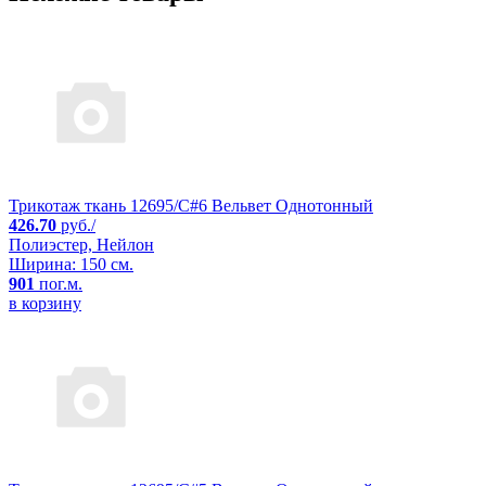
Трикотаж ткань 12695/C#6 Вельвет Однотонный
426.70
руб./
Полиэстер, Нейлон
Ширина: 150 см.
901
пог.м.
в корзину