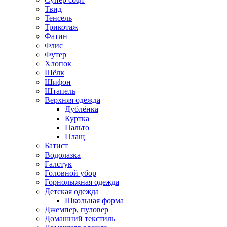
Твид
Тенсель
Трикотаж
Фатин
Флис
Футер
Хлопок
Шёлк
Шифон
Штапель
Верхняя одежда
Дублёнка
Куртка
Пальто
Плащ
Батист
Водолазка
Галстук
Головной убор
Горнолыжная одежда
Детская одежда
Школьная форма
Джемпер, пуловер
Домашний текстиль