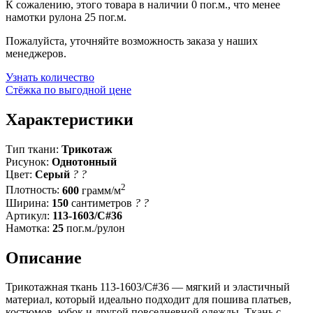
К сожалению, этого товара в наличии 0 пог.м., что менее
намотки рулона 25 пог.м.
Пожалуйста, уточняйте возможность заказа у наших
менеджеров.
Узнать количество
Стёжка по выгодной цене
Характеристики
Тип ткани:
Трикотаж
Рисунок:
Однотонный
Цвет:
Серый
?
?
2
Плотность:
600
грамм/м
Ширина:
150
сантиметров
?
?
Артикул:
113-1603/C#36
Намотка:
25
пог.м./рулон
Описание
Трикотажная ткань 113-1603/C#36 — мягкий и эластичный
материал, который идеально подходит для пошива платьев,
костюмов, юбок и другой повседневной одежды. Ткань с