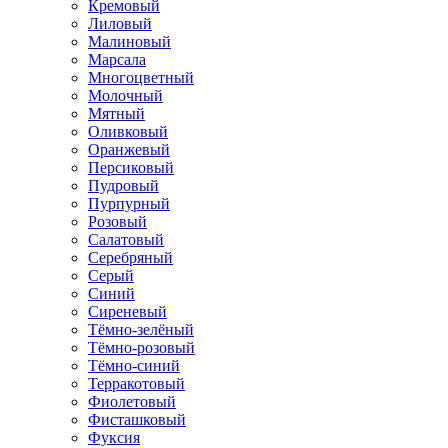
Кремовый
Лиловый
Малиновый
Марсала
Многоцветный
Молочный
Мятный
Оливковый
Оранжевый
Персиковый
Пудровый
Пурпурный
Розовый
Салатовый
Серебряный
Серый
Синий
Сиреневый
Тёмно-зелёный
Тёмно-розовый
Тёмно-синий
Терракотовый
Фиолетовый
Фисташковый
Фуксия