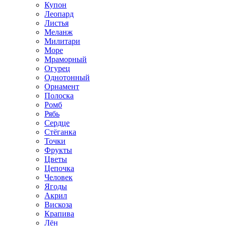
Купон
Леопард
Листья
Меланж
Милитари
Море
Мраморный
Огурец
Однотонный
Орнамент
Полоска
Ромб
Рябь
Сердце
Стёганка
Точки
Фрукты
Цветы
Цепочка
Человек
Ягоды
Акрил
Вискоза
Крапива
Лён