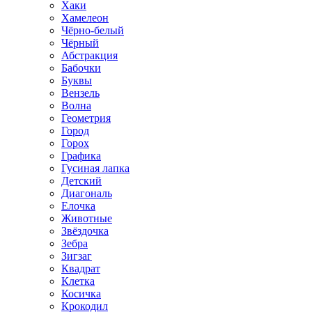
Хаки
Хамелеон
Чёрно-белый
Чёрный
Абстракция
Бабочки
Буквы
Вензель
Волна
Геометрия
Город
Горох
Графика
Гусиная лапка
Детский
Диагональ
Елочка
Животные
Звёздочка
Зебра
Зигзаг
Квадрат
Клетка
Косичка
Крокодил