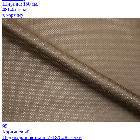
Ширина: 150 см.
481.4
пог.м.
в корзину
95
Коричневый
Подкладочная ткань 7718/C#8 Точки