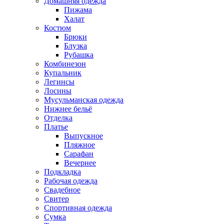
Домашняя одежда
Пижама
Халат
Костюм
Брюки
Блузка
Рубашка
Комбинезон
Купальник
Легинсы
Лосины
Мусульманская одежда
Нижнее бельё
Отделка
Платье
Выпускное
Пляжное
Сарафан
Вечернее
Подкладка
Рабочая одежда
Свадебное
Свитер
Спортивная одежда
Сумка