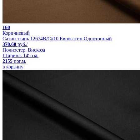
160
Коричневый
Сатин ткань 12674B/C#10 Евросатин Однотонный
370.60
руб./
Полиэстер, Вискоза
Ширина: 145 см.
2155
пог.м.
в корзину