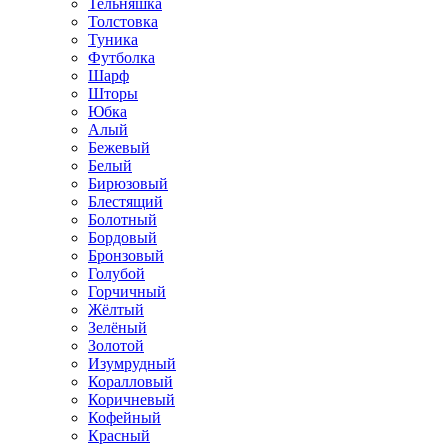
Тельняшка
Толстовка
Туника
Футболка
Шарф
Шторы
Юбка
Алый
Бежевый
Белый
Бирюзовый
Блестящий
Болотный
Бордовый
Бронзовый
Голубой
Горчичный
Жёлтый
Зелёный
Золотой
Изумрудный
Коралловый
Коричневый
Кофейный
Красный