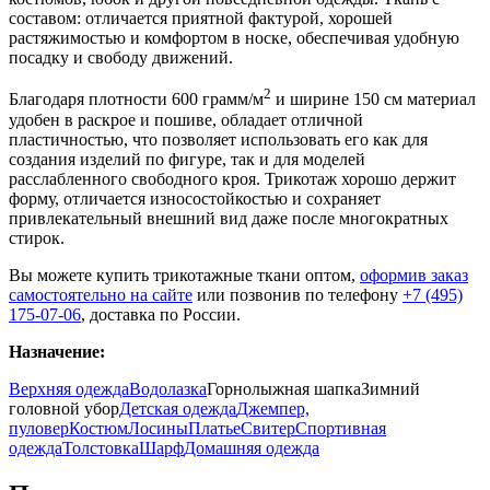
составом: отличается приятной фактурой, хорошей
растяжимостью и комфортом в носке, обеспечивая удобную
посадку и свободу движений.
2
Благодаря плотности 600 грамм/м
и ширине 150 см материал
удобен в раскрое и пошиве, обладает отличной
пластичностью, что позволяет использовать его как для
создания изделий по фигуре, так и для моделей
расслабленного свободного кроя. Трикотаж хорошо держит
форму, отличается износостойкостью и сохраняет
привлекательный внешний вид даже после многократных
стирок.
Вы можете купить трикотажные ткани оптом,
оформив заказ
самостоятельно на сайте
или позвонив по телефону
+7 (495)
175-07-06
, доставка по России.
Назначение:
Верхняя одежда
Водолазка
Горнолыжная шапка
Зимний
головной убор
Детская одежда
Джемпер,
пуловер
Костюм
Лосины
Платье
Свитер
Спортивная
одежда
Толстовка
Шарф
Домашняя одежда