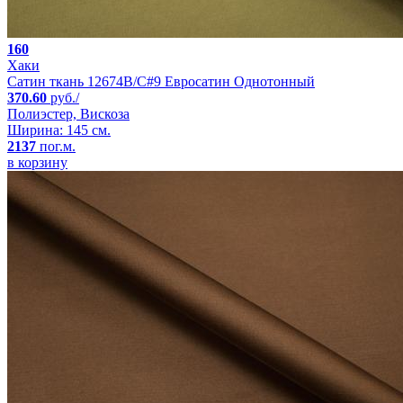
160
Хаки
Сатин ткань 12674B/C#9 Евросатин Однотонный
370.60
руб./
Полиэстер, Вискоза
Ширина: 145 см.
2137
пог.м.
в корзину