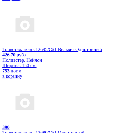
Трикотаж ткань 12695/C#1 Вельвет Однотонный
426.70
руб./
Полиэстер, Нейлон
Ширина: 150 см.
753
пог.м.
в корзину
390
Трикотаж ткань 12680/C#1 Однотонный