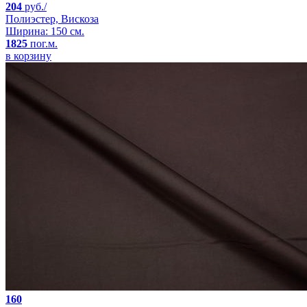
204
руб./
Полиэстер, Вискоза
Ширина: 150 см.
1825
пог.м.
в корзину
160