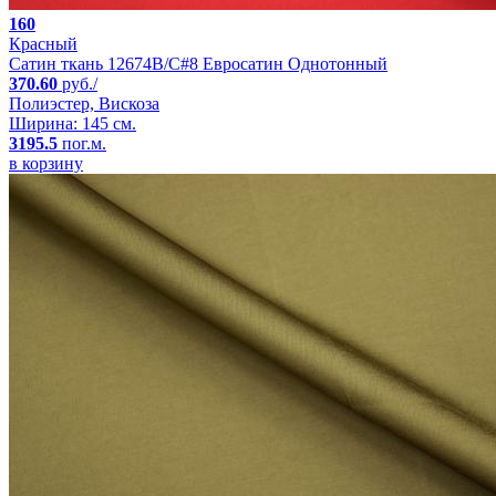
160
Красный
Сатин ткань 12674B/C#8 Евросатин Однотонный
370.60
руб./
Полиэстер, Вискоза
Ширина: 145 см.
3195.5
пог.м.
в корзину