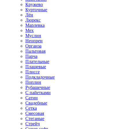
Кружево
Курточные
Лён
Люрекс
Марлевка
Мех
Муслин
Неопрен
Органза
Пальтовая
Парча
Плательные
Плащевые
Плиссе
Подкладочные
Поплин
Рубашечные
С пайетками
Сатин
Свадебные
Сетка
Смесовая
Стеганые
Стрейч
Супер софт