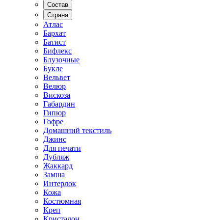
Состав
Страна
Атлас
Бархат
Батист
Бифлекс
Блузочные
Букле
Вельвет
Велюр
Вискоза
Габардин
Гипюр
Гофре
Домашний текстиль
Джинс
Для печати
Дубляж
Жаккард
Замша
Интерлок
Кожа
Костюмная
Креп
Кристалон