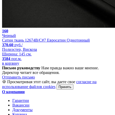
160
Черный
Сатин ткань 12674B/C#7 Евросатин Однотонный
370.60
руб./
Полиэстер, Вискоза
Ширина: 145 см.
3584
пог.м.
в корзину
Письмо руководству
Нам правда важно ваше мнение.
Директор читает все обращения.
Отправить письмо
🍪 Просматривая этот сайт, вы даете свое
согласие на
использование файлов cookies
Принять
О компании
Гарантии
Вакансии
Документы
Корзина