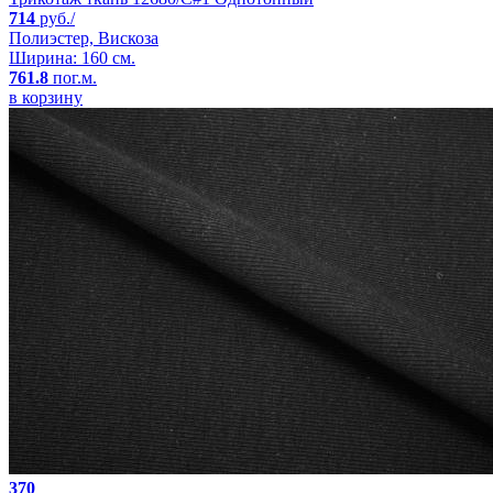
714
руб./
Полиэстер, Вискоза
Ширина: 160 см.
761.8
пог.м.
в корзину
370