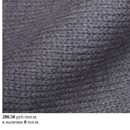
280.50
руб./пог.м.
в наличии
0
пог.м.