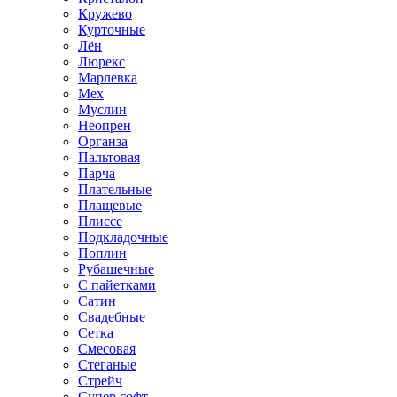
Кружево
Курточные
Лён
Люрекс
Марлевка
Мех
Муслин
Неопрен
Органза
Пальтовая
Парча
Плательные
Плащевые
Плиссе
Подкладочные
Поплин
Рубашечные
С пайетками
Сатин
Свадебные
Сетка
Смесовая
Стеганые
Стрейч
Супер софт