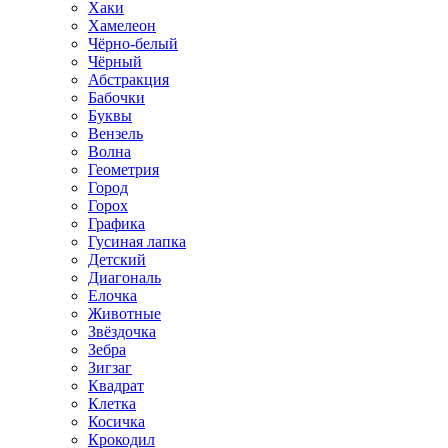
Хаки
Хамелеон
Чёрно-белый
Чёрный
Абстракция
Бабочки
Буквы
Вензель
Волна
Геометрия
Город
Горох
Графика
Гусиная лапка
Детский
Диагональ
Елочка
Животные
Звёздочка
Зебра
Зигзаг
Квадрат
Клетка
Косичка
Крокодил