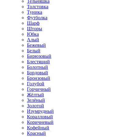
Тельняшка
Толстовка
Туника
Футболка
Шарф
Шторы
Юбка
Алый
Бежевый
Белый
Бирюзовый
Блестящий
Болотный
Бордовый
Бронзовый
Голубой
Горчичный
Жёлтый
Зелёный
Золотой
Изумрудный
Коралловый
Коричневый
Кофейный
Красный