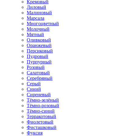
Кремовый
Лиловый
Малиновый
Марсала
Многоцветный
Молочный
Мятный
Оливковый
Оранжевый
Персиковый
Пудровый
Пурпурный
Розовый
Салатовый
Серебряный
Серый
Синий
Сиреневый
Тёмно-зелёный
Тёмно-розовый
Тёмно-синий
Терракотовый
Фиолетовый
Фисташковый
Фуксия