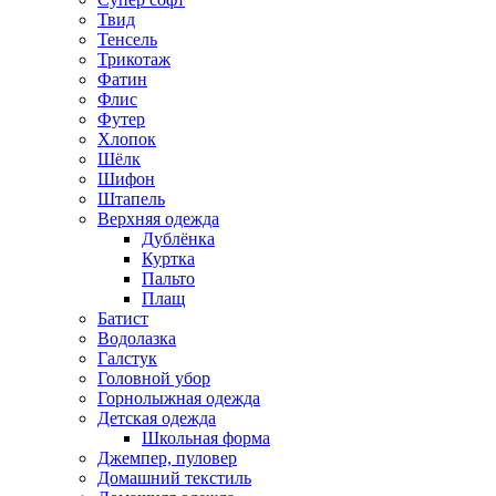
Твид
Тенсель
Трикотаж
Фатин
Флис
Футер
Хлопок
Шёлк
Шифон
Штапель
Верхняя одежда
Дублёнка
Куртка
Пальто
Плащ
Батист
Водолазка
Галстук
Головной убор
Горнолыжная одежда
Детская одежда
Школьная форма
Джемпер, пуловер
Домашний текстиль