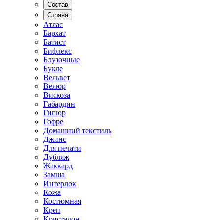
Состав
Страна
Атлас
Бархат
Батист
Бифлекс
Блузочные
Букле
Вельвет
Велюр
Вискоза
Габардин
Гипюр
Гофре
Домашний текстиль
Джинс
Для печати
Дубляж
Жаккард
Замша
Интерлок
Кожа
Костюмная
Креп
Кристалон