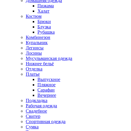
Домашняя одежда
Пижама
Халат
Костюм
Брюки
Блузка
Рубашка
Комбинезон
Купальник
Легинсы
Лосины
Мусульманская одежда
Нижнее бельё
Отделка
Платье
Выпускное
Пляжное
Сарафан
Вечернее
Подкладка
Рабочая одежда
Свадебное
Свитер
Спортивная одежда
Сумка