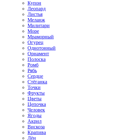
Купон
Леопард
Листья
Меланж
Милитари
Море
Мраморный
Огурец
Однотонный
Орнамент
Полоска
Ромб
Рябь
Сердце
Стёганка
Точки
Фрукты
Цветы
Цепочка
Человек
Ягоды
Акрил
Вискоза
Крапива
Лён