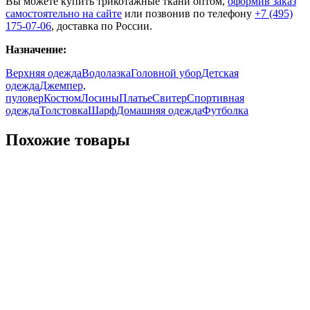
Вы можете купить трикотажные ткани оптом,
оформив заказ
самостоятельно на сайте
или позвонив по телефону
+7 (495)
175-07-06
, доставка по России.
Назначение:
Верхняя одежда
Водолазка
Головной убор
Детская
одежда
Джемпер,
пуловер
Костюм
Лосины
Платье
Свитер
Спортивная
одежда
Толстовка
Шарф
Домашняя одежда
Футболка
Похожие товары