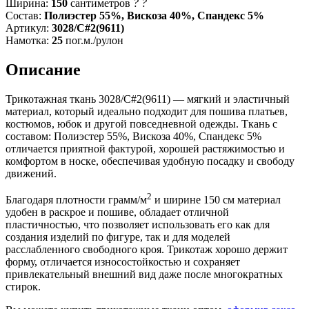
Ширина:
150
сантиметров
?
?
Состав:
Полиэстер 55%, Вискоза 40%, Спандекс 5%
Артикул:
3028/C#2(9611)
Намотка:
25
пог.м./рулон
Описание
Трикотажная ткань 3028/C#2(9611) — мягкий и эластичный
материал, который идеально подходит для пошива платьев,
костюмов, юбок и другой повседневной одежды. Ткань с
составом: Полиэстер 55%, Вискоза 40%, Спандекс 5%
отличается приятной фактурой, хорошей растяжимостью и
комфортом в носке, обеспечивая удобную посадку и свободу
движений.
2
Благодаря плотности грамм/м
и ширине 150 см материал
удобен в раскрое и пошиве, обладает отличной
пластичностью, что позволяет использовать его как для
создания изделий по фигуре, так и для моделей
расслабленного свободного кроя. Трикотаж хорошо держит
форму, отличается износостойкостью и сохраняет
привлекательный внешний вид даже после многократных
стирок.