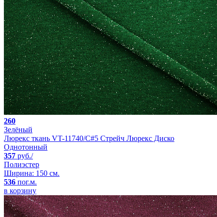
260
Зелёный
Люрекс ткань VT-11740/C#5 Стрейч Люрекс Диско
Однотонный
357
руб./
Полиэстер
Ширина: 150 см.
536
пог.м.
в корзину