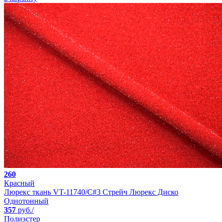
260
Красный
Люрекс ткань VT-11740/C#3 Стрейч Люрекс Диско
Однотонный
357
руб./
Полиэстер