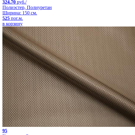
324.70
руб./
Полиэстер, Полиуретан
Ширина: 150 см.
525
пог.м.
в корзину
95