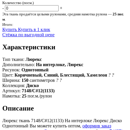
Количество (пог.м.)
-
+
Эта ткань продаётся целыми рулонами, средняя намотка рулона —
25 пог.
м
.
Итого:
Купить
Купить в 1 клик
Стёжка по выгодной цене
Характеристики
Тип ткани:
Люрекс
Дополнительно:
На интерлоке, Люрекс
Рисунок:
Однотонный
Цвет:
Коричневый, Синий, Блестящий, Хамелеон
?
?
Ширина:
150
сантиметров
?
?
Коллекция:
Диско
Артикул:
7148/C#12(1133)
Намотка:
25
пог.м./рулон
Описание
Люрекс ткань 7148/C#12(1133) На интерлоке Люрекс Диско
Однотонный Вы можете купить оптом,
оформив заказ