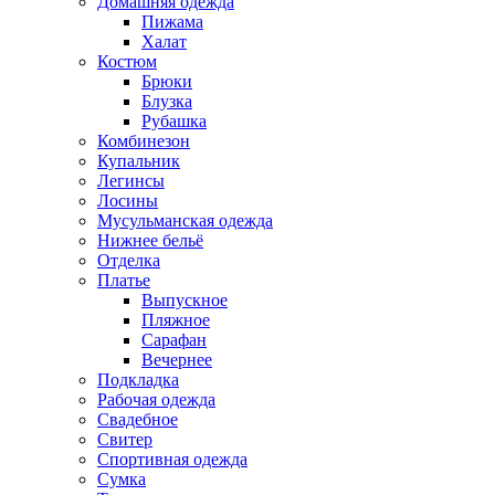
Домашняя одежда
Пижама
Халат
Костюм
Брюки
Блузка
Рубашка
Комбинезон
Купальник
Легинсы
Лосины
Мусульманская одежда
Нижнее бельё
Отделка
Платье
Выпускное
Пляжное
Сарафан
Вечернее
Подкладка
Рабочая одежда
Свадебное
Свитер
Спортивная одежда
Сумка