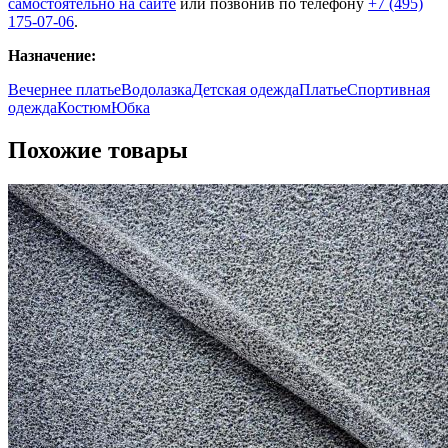
самостоятельно на сайте
или позвонив по телефону
+7 (495)
175-07-06
.
Назначение:
Вечернее платье
Водолазка
Детская одежда
Платье
Спортивная
одежда
Костюм
Юбка
Похожие товары