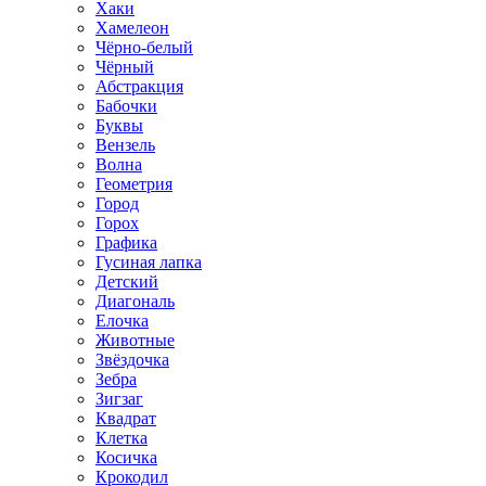
Хаки
Хамелеон
Чёрно-белый
Чёрный
Абстракция
Бабочки
Буквы
Вензель
Волна
Геометрия
Город
Горох
Графика
Гусиная лапка
Детский
Диагональ
Елочка
Животные
Звёздочка
Зебра
Зигзаг
Квадрат
Клетка
Косичка
Крокодил