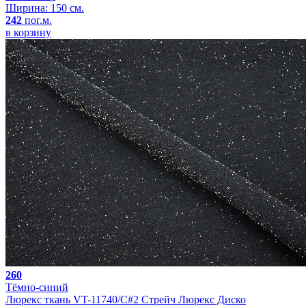
Ширина: 150 см.
242
пог.м.
в корзину
260
Тёмно-синий
Люрекс ткань VT-11740/C#2 Стрейч Люрекс Диско