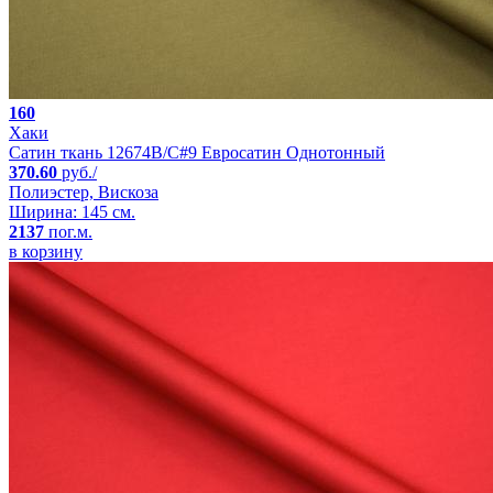
160
Хаки
Сатин ткань 12674B/C#9 Евросатин Однотонный
370.60
руб./
Полиэстер, Вискоза
Ширина: 145 см.
2137
пог.м.
в корзину