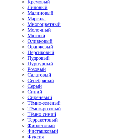
Кремовый
Лиловый
Малиновый
Марсала
Многоцветный
Молочный
Мятный
Оливковый
Оранжевый
Персиковый
Пудровый
Пурпурный
Розовый
Салатовый
Серебряный
Серый
Синий
Сиреневый
Тёмно-зелёный
Тёмно-розовый
Тёмно-синий
Терракотовый
Фиолетовый
Фисташковый
Фуксия