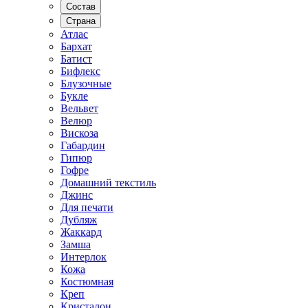
Состав
Страна
Атлас
Бархат
Батист
Бифлекс
Блузочные
Букле
Вельвет
Велюр
Вискоза
Габардин
Гипюр
Гофре
Домашний текстиль
Джинс
Для печати
Дубляж
Жаккард
Замша
Интерлок
Кожа
Костюмная
Креп
Кристалон