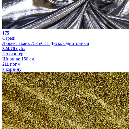
175
Серый
Люрекс ткань 7535/C#1 Диско Однотонный
324.70
руб./
Полиэстер
Ширина: 150 см.
211
пог.м.
в корзину