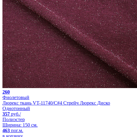
260
Фиолетовый
Люрекс ткань VT-11740/C#4 Стрейч Люрекс Диско
Однотонный
357
руб./
Полиэстер
Ширина: 150 см.
463
пог.м.
в корзину