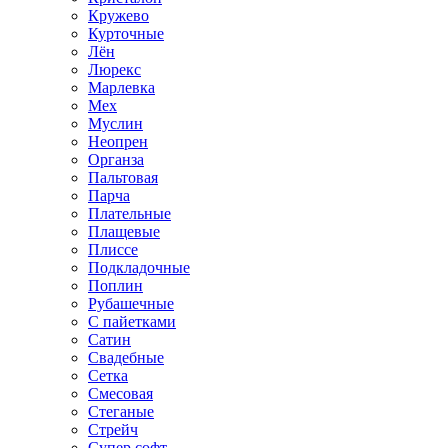
Кружево
Курточные
Лён
Люрекс
Марлевка
Мех
Муслин
Неопрен
Органза
Пальтовая
Парча
Плательные
Плащевые
Плиссе
Подкладочные
Поплин
Рубашечные
С пайетками
Сатин
Свадебные
Сетка
Смесовая
Стеганые
Стрейч
Супер софт