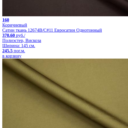
160
Коричневый
Сатин ткань 12674B/C#11 Евросатин Однотонный
370.60
руб./
Полиэстер, Вискоза
Ширина: 145 см.
245.5
пог.м.
в корзину