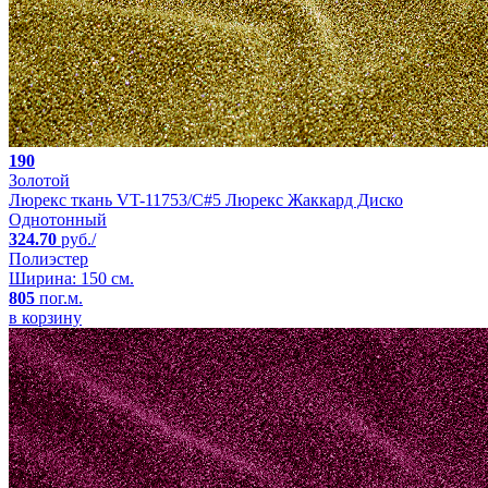
190
Золотой
Люрекс ткань VT-11753/C#5 Люрекс Жаккард Диско
Однотонный
324.70
руб./
Полиэстер
Ширина: 150 см.
805
пог.м.
в корзину