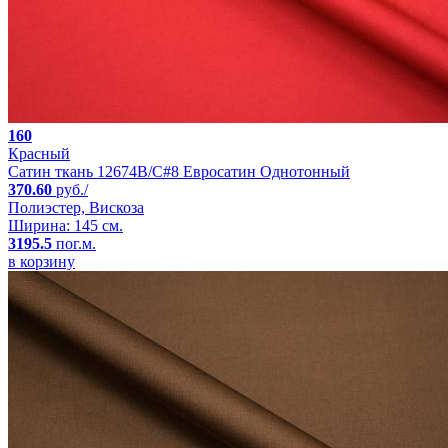
160
Красный
Сатин ткань 12674B/C#8 Евросатин Однотонный
370.60
руб./
Полиэстер, Вискоза
Ширина: 145 см.
3195.5
пог.м.
в корзину