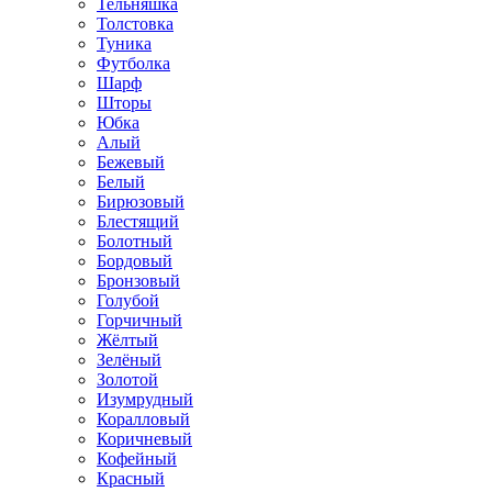
Тельняшка
Толстовка
Туника
Футболка
Шарф
Шторы
Юбка
Алый
Бежевый
Белый
Бирюзовый
Блестящий
Болотный
Бордовый
Бронзовый
Голубой
Горчичный
Жёлтый
Зелёный
Золотой
Изумрудный
Коралловый
Коричневый
Кофейный
Красный