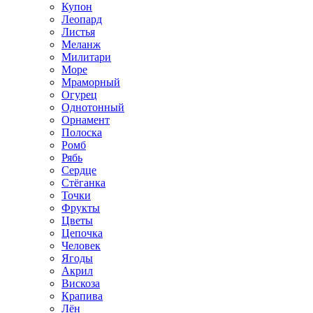
Купон
Леопард
Листья
Меланж
Милитари
Море
Мраморный
Огурец
Однотонный
Орнамент
Полоска
Ромб
Рябь
Сердце
Стёганка
Точки
Фрукты
Цветы
Цепочка
Человек
Ягоды
Акрил
Вискоза
Крапива
Лён