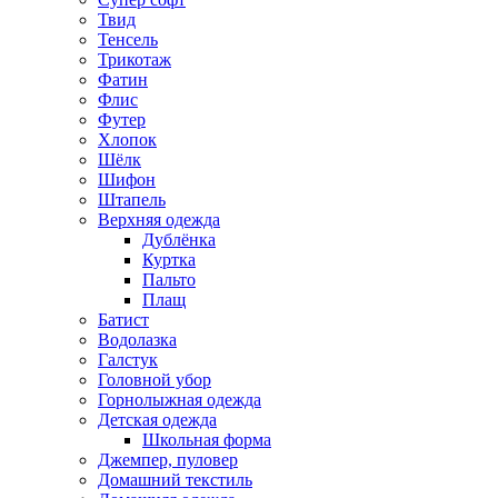
Твид
Тенсель
Трикотаж
Фатин
Флис
Футер
Хлопок
Шёлк
Шифон
Штапель
Верхняя одежда
Дублёнка
Куртка
Пальто
Плащ
Батист
Водолазка
Галстук
Головной убор
Горнолыжная одежда
Детская одежда
Школьная форма
Джемпер, пуловер
Домашний текстиль