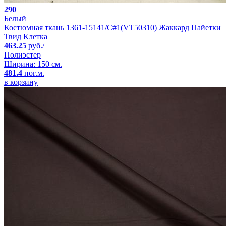
290
Белый
Костюмная ткань 1361-15141/C#1(VT50310) Жаккард Пайетки
Твид Клетка
463.25
руб./
Полиэстер
Ширина: 150 см.
481.4
пог.м.
в корзину