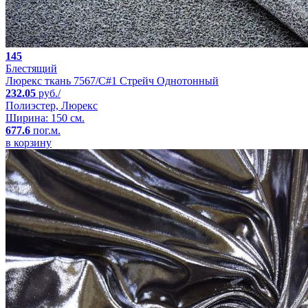
145
Блестящий
Люрекс ткань 7567/C#1 Стрейч Однотонный
232.05
руб./
Полиэстер, Люрекс
Ширина: 150 см.
677.6
пог.м.
в корзину