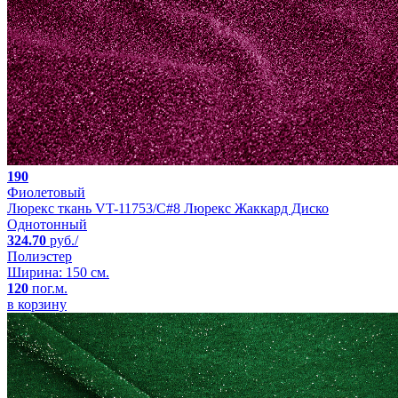
190
Фиолетовый
Люрекс ткань VT-11753/C#8 Люрекс Жаккард Диско
Однотонный
324.70
руб./
Полиэстер
Ширина: 150 см.
120
пог.м.
в корзину