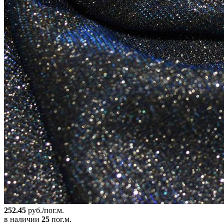
252.45
руб./пог.м.
в наличии
25
пог.м.