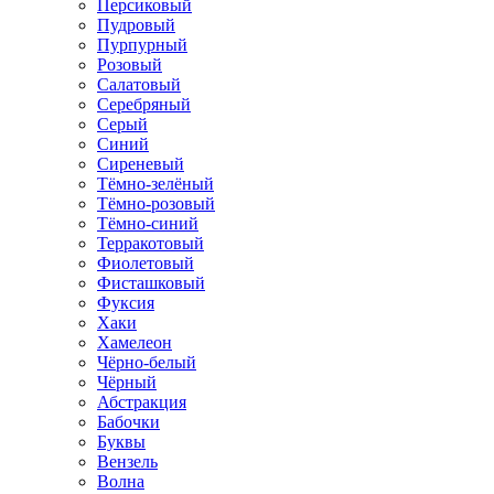
Персиковый
Пудровый
Пурпурный
Розовый
Салатовый
Серебряный
Серый
Синий
Сиреневый
Тёмно-зелёный
Тёмно-розовый
Тёмно-синий
Терракотовый
Фиолетовый
Фисташковый
Фуксия
Хаки
Хамелеон
Чёрно-белый
Чёрный
Абстракция
Бабочки
Буквы
Вензель
Волна