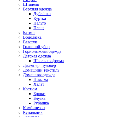
Штапель
Верхняя одежда
Дублёнка
Куртка
Пальто
Плащ
Батист
Водолазка
Галстук
Головной убор
Горнолыжная одежда
Детская одежда
Школьная форма
Джемпер, пуловер
Домашний текстиль
Домашняя одежда
Пижама
Халат
Костюм
Брюки
Блузка
Рубашка
Комбинезон
Купальник