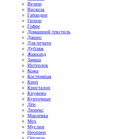
Велюр
Вискоза
Габардин
Гипюр
Гофре
Домашний текстиль
Джинс
Для печати
Дубляж
Жаккард
Замша
Интерлок
Кожа
Костюмная
Креп
Кристалон
Кружево
Курточные
Лён
Люрекс
Марлевка
Мех
Муслин
Неопрен
Органза