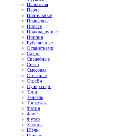
Пальтовая
Парча
Плательные
Плащевые
Плиссе
Подкладочные
Поплин
Рубашечные
С пайетками
Сатин
Свадебные
Сетка
Смесовая
Стеганые
Стрейч
Супер софт
Твид
Тенсель
Трикотаж
Фатин
Флис
Футер
Хлопок
Шёлк
Шифон