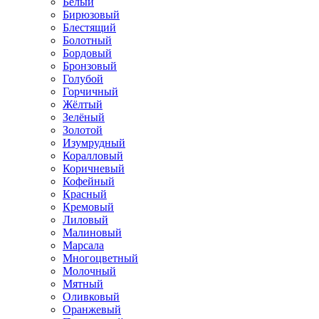
Белый
Бирюзовый
Блестящий
Болотный
Бордовый
Бронзовый
Голубой
Горчичный
Жёлтый
Зелёный
Золотой
Изумрудный
Коралловый
Коричневый
Кофейный
Красный
Кремовый
Лиловый
Малиновый
Марсала
Многоцветный
Молочный
Мятный
Оливковый
Оранжевый