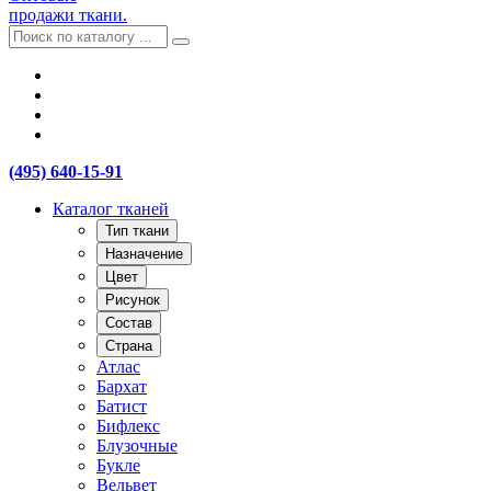
продажи ткани.
(495) 640-15-91
Каталог тканей
Тип ткани
Назначение
Цвет
Рисунок
Состав
Страна
Атлас
Бархат
Батист
Бифлекс
Блузочные
Букле
Вельвет