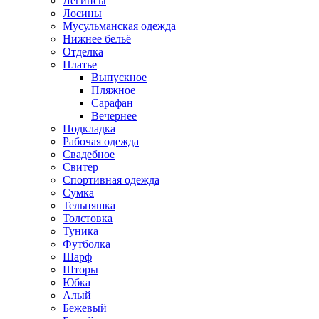
Легинсы
Лосины
Мусульманская одежда
Нижнее бельё
Отделка
Платье
Выпускное
Пляжное
Сарафан
Вечернее
Подкладка
Рабочая одежда
Свадебное
Свитер
Спортивная одежда
Сумка
Тельняшка
Толстовка
Туника
Футболка
Шарф
Шторы
Юбка
Алый
Бежевый