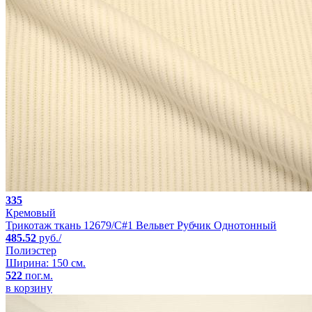
335
Кремовый
Трикотаж ткань 12679/C#1 Вельвет Рубчик Однотонный
485.52
руб./
Полиэстер
Ширина: 150 см.
522
пог.м.
в корзину