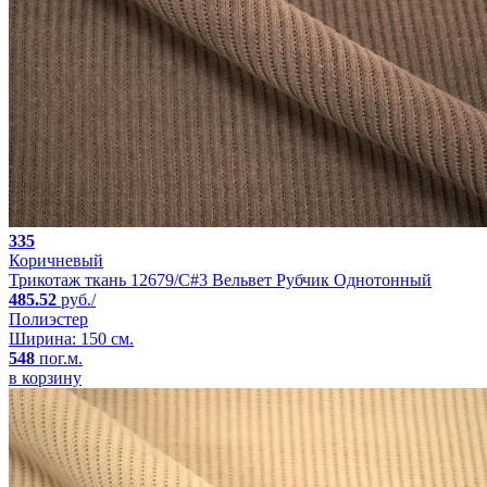
335
Коричневый
Трикотаж ткань 12679/C#3 Вельвет Рубчик Однотонный
485.52
руб./
Полиэстер
Ширина: 150 см.
548
пог.м.
в корзину