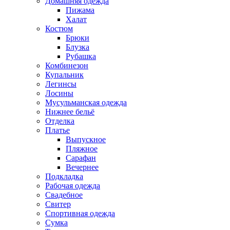
Домашняя одежда
Пижама
Халат
Костюм
Брюки
Блузка
Рубашка
Комбинезон
Купальник
Легинсы
Лосины
Мусульманская одежда
Нижнее бельё
Отделка
Платье
Выпускное
Пляжное
Сарафан
Вечернее
Подкладка
Рабочая одежда
Свадебное
Свитер
Спортивная одежда
Сумка