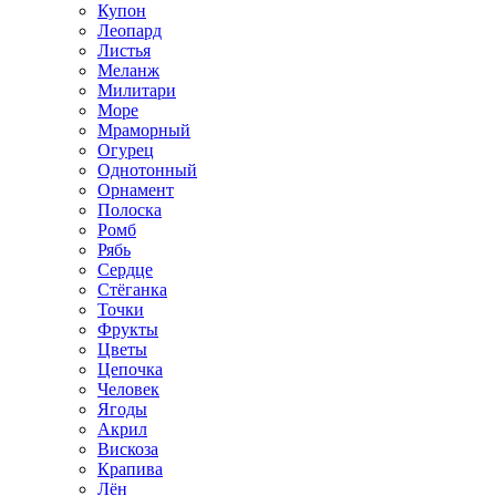
Купон
Леопард
Листья
Меланж
Милитари
Море
Мраморный
Огурец
Однотонный
Орнамент
Полоска
Ромб
Рябь
Сердце
Стёганка
Точки
Фрукты
Цветы
Цепочка
Человек
Ягоды
Акрил
Вискоза
Крапива
Лён