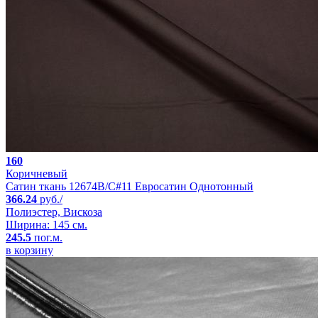
160
Коричневый
Сатин ткань 12674B/C#11 Евросатин Однотонный
366.24
руб./
Полиэстер, Вискоза
Ширина: 145 см.
245.5
пог.м.
в корзину