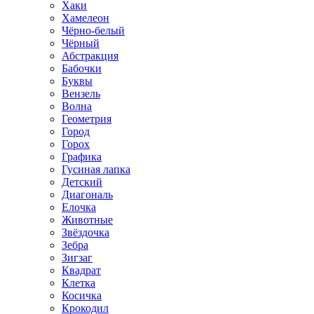
Хаки
Хамелеон
Чёрно-белый
Чёрный
Абстракция
Бабочки
Буквы
Вензель
Волна
Геометрия
Город
Горох
Графика
Гусиная лапка
Детский
Диагональ
Елочка
Животные
Звёздочка
Зебра
Зигзаг
Квадрат
Клетка
Косичка
Крокодил