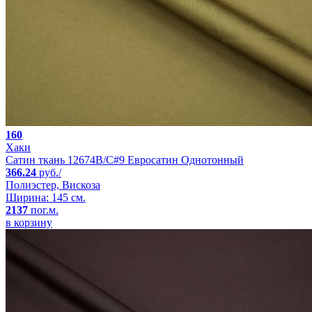
160
Хаки
Сатин ткань 12674B/C#9 Евросатин Однотонный
366.24
руб./
Полиэстер, Вискоза
Ширина: 145 см.
2137
пог.м.
в корзину