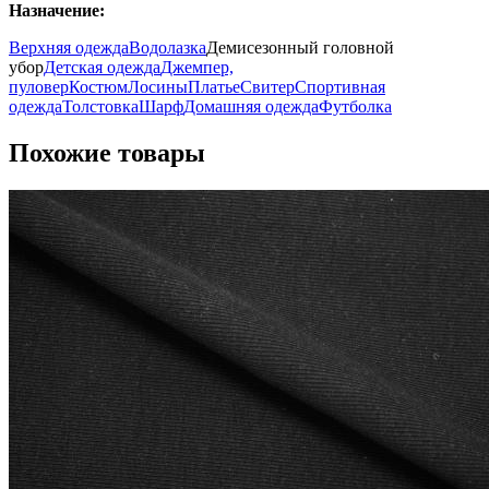
Назначение:
Верхняя одежда
Водолазка
Демисезонный головной
убор
Детская одежда
Джемпер,
пуловер
Костюм
Лосины
Платье
Свитер
Спортивная
одежда
Толстовка
Шарф
Домашняя одежда
Футболка
Похожие товары