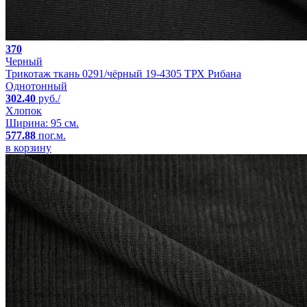
370
Черный
Трикотаж ткань 0291/чёрный 19-4305 ТРХ Рибана
Однотонный
302.40
руб./
Хлопок
Ширина: 95 см.
577.88
пог.м.
в корзину