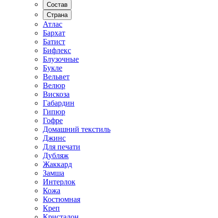
Состав
Страна
Атлас
Бархат
Батист
Бифлекс
Блузочные
Букле
Вельвет
Велюр
Вискоза
Габардин
Гипюр
Гофре
Домашний текстиль
Джинс
Для печати
Дубляж
Жаккард
Замша
Интерлок
Кожа
Костюмная
Креп
Кристалон