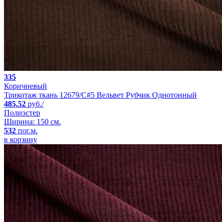
335
Коричневый
Трикотаж ткань 12679/C#5 Вельвет Рубчик Однотонный
485.52
руб./
Полиэстер
Ширина: 150 см.
532
пог.м.
в корзину