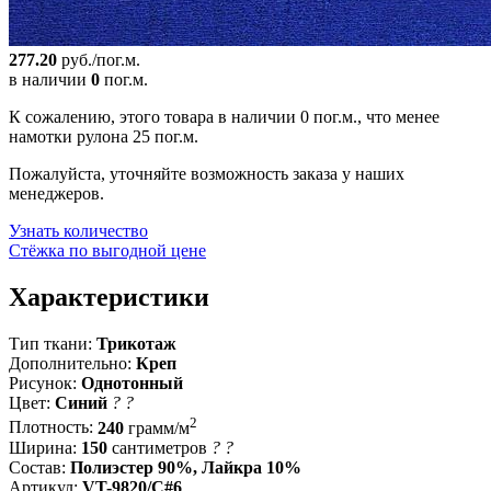
277.20
руб./пог.м.
в наличии
0
пог.м.
К сожалению, этого товара в наличии 0 пог.м., что менее
намотки рулона 25 пог.м.
Пожалуйста, уточняйте возможность заказа у наших
менеджеров.
Узнать количество
Стёжка по выгодной цене
Характеристики
Тип ткани:
Трикотаж
Дополнительно:
Креп
Рисунок:
Однотонный
Цвет:
Синий
?
?
2
Плотность:
240
грамм/м
Ширина:
150
сантиметров
?
?
Состав:
Полиэстер 90%, Лайкра 10%
Артикул:
VT-9820/C#6