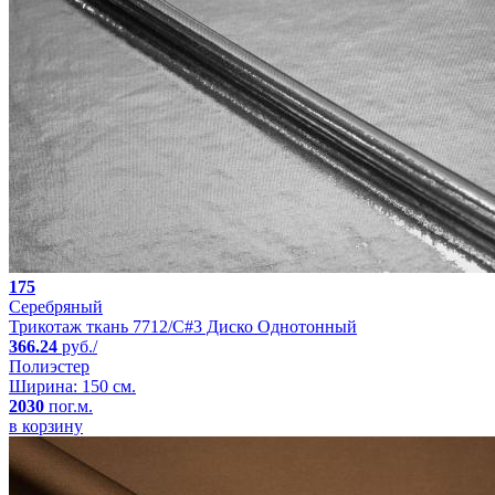
175
Серебряный
Трикотаж ткань 7712/C#3 Диско Однотонный
366.24
руб./
Полиэстер
Ширина: 150 см.
2030
пог.м.
в корзину