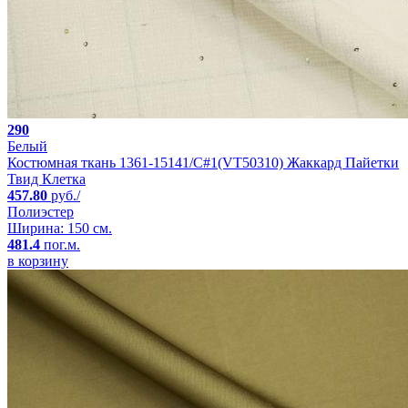
290
Белый
Костюмная ткань 1361-15141/C#1(VT50310) Жаккард Пайетки
Твид Клетка
457.80
руб./
Полиэстер
Ширина: 150 см.
481.4
пог.м.
в корзину