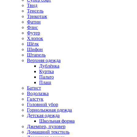
Твид
Тенсель
Трикотаж
Фатин
Флис
Футер
Хлопок
Шёлк
Шифон
Штапель
Верхняя одежда
Дублёнка
Куртка
Пальто
Плащ
Батист
Водолазка
Галстук
Головной убор
Горнолыжная одежда
Детская одежда
Школьная форма
Джемпер, пуловер
Домашний текстиль