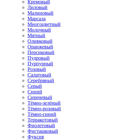
Кремовый
Лиловый
Малиновый
Марсала
Многоцветный
Молочный
Мятный
Оливковый
Оранжевый
Персиковый
Пудровый
Пурпурный
Розовый
Салатовый
Серебряный
Серый
Синий
Сиреневый
Тёмно-зелёный
Тёмно-розовый
Тёмно-синий
Терракотовый
Фиолетовый
Фисташковый
Фуксия