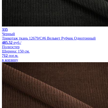
335
Черный
Трикотаж ткань 12679/C#6 Вельвет Рубчик Однотонный
485.52
руб./
Полиэстер
Ширина: 150 см.
712
пог.м.
в корзину