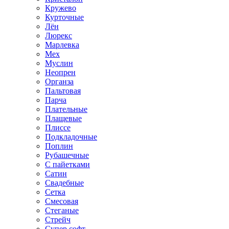
Кружево
Курточные
Лён
Люрекс
Марлевка
Мех
Муслин
Неопрен
Органза
Пальтовая
Парча
Плательные
Плащевые
Плиссе
Подкладочные
Поплин
Рубашечные
С пайетками
Сатин
Свадебные
Сетка
Смесовая
Стеганые
Стрейч
Супер софт