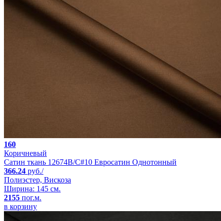
160
Коричневый
Сатин ткань 12674B/C#10 Евросатин Однотонный
366.24
руб./
Полиэстер, Вискоза
Ширина: 145 см.
2155
пог.м.
в корзину