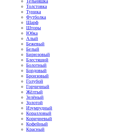
Тельняшка
Толстовка
Туника
Футболка
Шарф
Шторы
Юбка
Алый
Бежевый
Белый
Бирюзовый
Блестящий
Болотный
Бордовый
Бронзовый
Голубой
Горчичный
Жёлтый
Зелёный
Золотой
Изумрудный
Коралловый
Коричневый
Кофейный
Красный