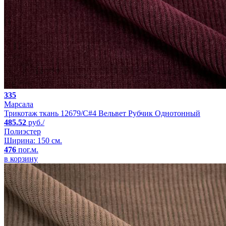
335
Марсала
Трикотаж ткань 12679/C#4 Вельвет Рубчик Однотонный
485.52
руб./
Полиэстер
Ширина: 150 см.
476
пог.м.
в корзину