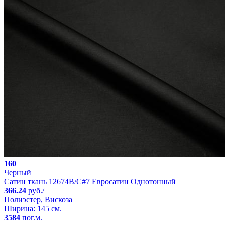
160
Черный
Сатин ткань 12674B/C#7 Евросатин Однотонный
366.24
руб./
Полиэстер, Вискоза
Ширина: 145 см.
3584
пог.м.