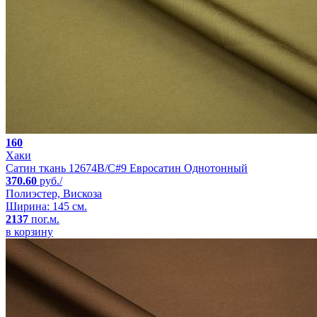
160
Хаки
Сатин ткань 12674B/C#9 Евросатин Однотонный
370.60
руб./
Полиэстер, Вискоза
Ширина: 145 см.
2137
пог.м.
в корзину