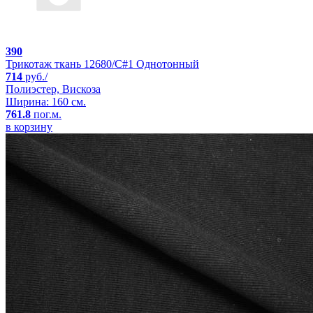
390
Трикотаж ткань 12680/C#1 Однотонный
714
руб./
Полиэстер, Вискоза
Ширина: 160 см.
761.8
пог.м.
в корзину