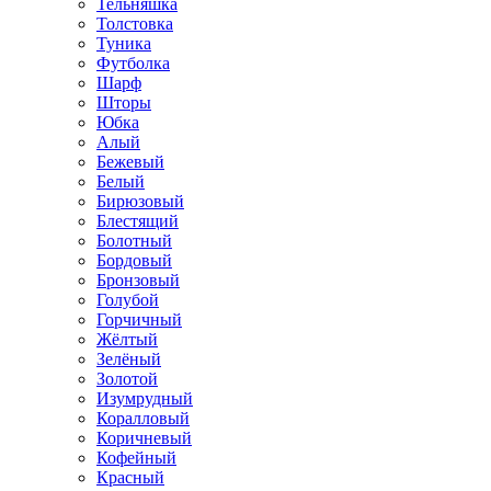
Тельняшка
Толстовка
Туника
Футболка
Шарф
Шторы
Юбка
Алый
Бежевый
Белый
Бирюзовый
Блестящий
Болотный
Бордовый
Бронзовый
Голубой
Горчичный
Жёлтый
Зелёный
Золотой
Изумрудный
Коралловый
Коричневый
Кофейный
Красный