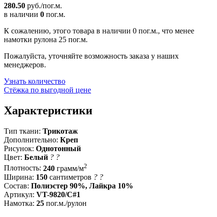
280.50
руб./пог.м.
в наличии
0
пог.м.
К сожалению, этого товара в наличии 0 пог.м., что менее
намотки рулона 25 пог.м.
Пожалуйста, уточняйте возможность заказа у наших
менеджеров.
Узнать количество
Стёжка по выгодной цене
Характеристики
Тип ткани:
Трикотаж
Дополнительно:
Креп
Рисунок:
Однотонный
Цвет:
Белый
?
?
2
Плотность:
240
грамм/м
Ширина:
150
сантиметров
?
?
Состав:
Полиэстер 90%, Лайкра 10%
Артикул:
VT-9820/C#1
Намотка:
25
пог.м./рулон