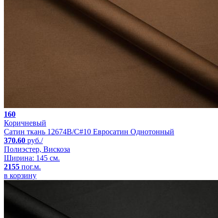
160
Коричневый
Сатин ткань 12674B/C#10 Евросатин Однотонный
370.60
руб./
Полиэстер, Вискоза
Ширина: 145 см.
2155
пог.м.
в корзину