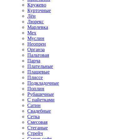
Кружево
Курточные
Лён
Люрекс
Марлевка
Мех
Муслин
Неопрен
Органза
Пальтовая
Парча
Плательные
Плащевые
Плиссе
Подкладочные
Поплин
Рубашечные
С пайетками
Сатин
Свадебные
Сетка
Смесовая
Стеганые
Стрейч
Супер софт