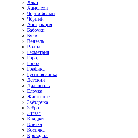
Хаки
Хамелеон
Чёрно-белый
Чёрный
Абстракция
Бабочки
Буквы
Вензель
Волна
Геометрия
Город
Горох
Графика
Гусиная лапка
Детский
Диагональ
Елочка
Животные
Звёздочка
Зебра
Зигзаг
Квадрат
Клетка
Косичка
Крокодил