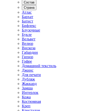
Состав
Страна
Атлас
Бархат
Батист
Бифлекс
Блузочные
Букле
Вельвет
Велюр
Вискоза
Габардин
Гипюр
Гофре
Домашний текстиль
Джинс
Для печати
Дубляж
Жаккард
Замша
Интерлок
Кожа
Костюмная
Креп
Кристалон