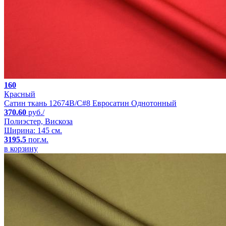
160
Красный
Сатин ткань 12674B/C#8 Евросатин Однотонный
370.60
руб./
Полиэстер, Вискоза
Ширина: 145 см.
3195.5
пог.м.
в корзину