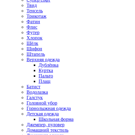
Твид
Тенсель
Трикотаж
Фатин
Флис
Футер
Хлопок
Шёлк
Шифон
Штапель
Верхняя одежда
Дублёнка
Куртка
Пальто
Плащ
Батист
Водолазка
Галстук
Головной убор
Горнолыжная одежда
Детская одежда
Школьная форма
Джемпер, пуловер
Домашний текстиль