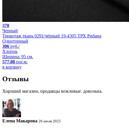
370
Черный
Трикотаж ткань 0291/чёрный 19-4305 ТРХ Рибана
Однотонный
306
руб./
Хлопок
Ширина: 95 см.
577.88
пог.м.
в корзину
Отзывы
Хороший магазин, продавцы вежливые. довольна.
Елена Макарова
26 июля 2025