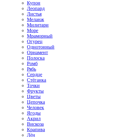
Купон
Леопард
Листья
Меланж
Милитари
Море
Мраморный
Огурец
Однотонный
Орнамент
Полоска
Ромб
Рябь
Сердце
Стёганка
Точки
Фрукты
Цветы
Цепочка
Человек
Ягоды
Акрил
Вискоза
Крапива
Лён