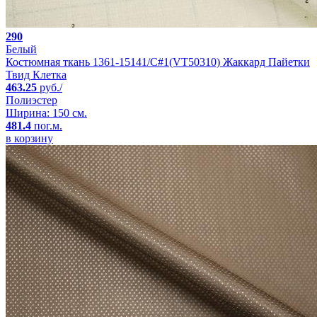
290
Белый
Костюмная ткань 1361-15141/C#1(VT50310) Жаккард Пайетки
Твид Клетка
463.25
руб./
Полиэстер
Ширина: 150 см.
481.4
пог.м.
в корзину