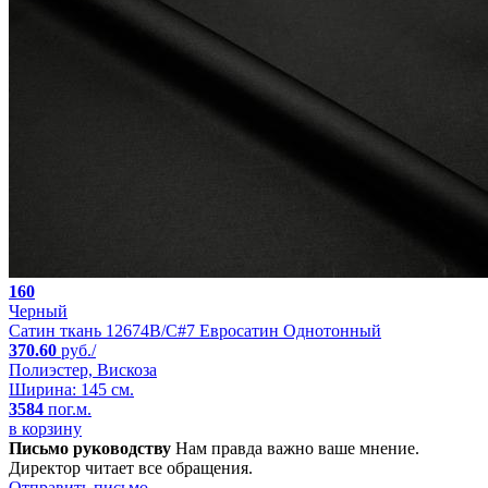
160
Черный
Сатин ткань 12674B/C#7 Евросатин Однотонный
370.60
руб./
Полиэстер, Вискоза
Ширина: 145 см.
3584
пог.м.
в корзину
Письмо руководству
Нам правда важно ваше мнение.
Директор читает все обращения.
Отправить письмо