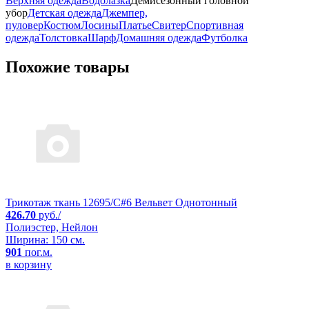
Верхняя одежда
Водолазка
Демисезонный головной
убор
Детская одежда
Джемпер,
пуловер
Костюм
Лосины
Платье
Свитер
Спортивная
одежда
Толстовка
Шарф
Домашняя одежда
Футболка
Похожие товары
Трикотаж ткань 12695/C#6 Вельвет Однотонный
426.70
руб./
Полиэстер, Нейлон
Ширина: 150 см.
901
пог.м.
в корзину