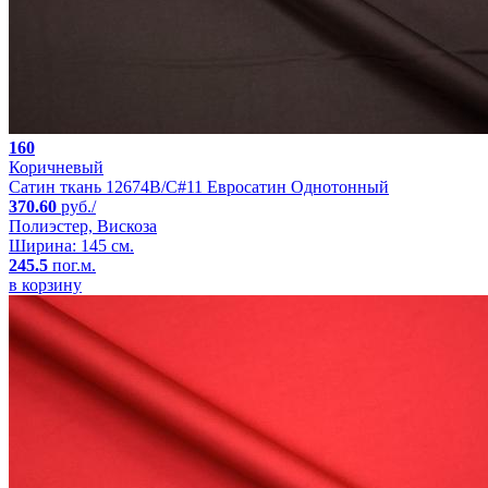
160
Коричневый
Сатин ткань 12674B/C#11 Евросатин Однотонный
370.60
руб./
Полиэстер, Вискоза
Ширина: 145 см.
245.5
пог.м.
в корзину