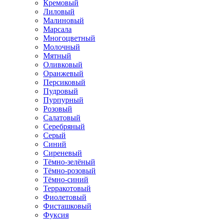
Кремовый
Лиловый
Малиновый
Марсала
Многоцветный
Молочный
Мятный
Оливковый
Оранжевый
Персиковый
Пудровый
Пурпурный
Розовый
Салатовый
Серебряный
Серый
Синий
Сиреневый
Тёмно-зелёный
Тёмно-розовый
Тёмно-синий
Терракотовый
Фиолетовый
Фисташковый
Фуксия