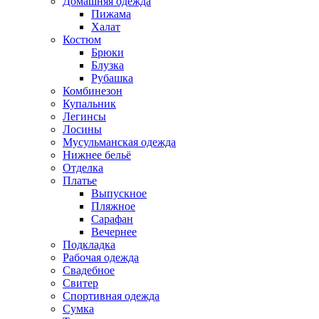
Домашняя одежда
Пижама
Халат
Костюм
Брюки
Блузка
Рубашка
Комбинезон
Купальник
Легинсы
Лосины
Мусульманская одежда
Нижнее бельё
Отделка
Платье
Выпускное
Пляжное
Сарафан
Вечернее
Подкладка
Рабочая одежда
Свадебное
Свитер
Спортивная одежда
Сумка