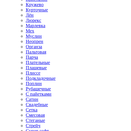
Кружево
Курточные
Лён
Люрекс
Марлевка
Мех
Муслин
Неопрен
Органза
Пальтовая
Парча
Плательные
Плащевые
Плиссе
Подкладочные
Поплин
Рубашечные
С пайетками
Сатин
Свадебные
Сетка
Смесовая
Стеганые
Стрейч
Супер софт