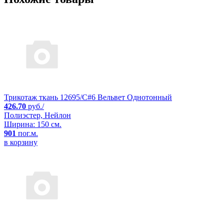
Трикотаж ткань 12695/C#6 Вельвет Однотонный
426.70
руб./
Полиэстер, Нейлон
Ширина: 150 см.
901
пог.м.
в корзину