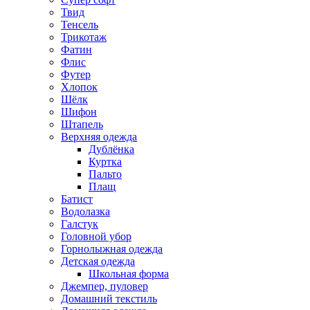
Твид
Тенсель
Трикотаж
Фатин
Флис
Футер
Хлопок
Шёлк
Шифон
Штапель
Верхняя одежда
Дублёнка
Куртка
Пальто
Плащ
Батист
Водолазка
Галстук
Головной убор
Горнолыжная одежда
Детская одежда
Школьная форма
Джемпер, пуловер
Домашний текстиль