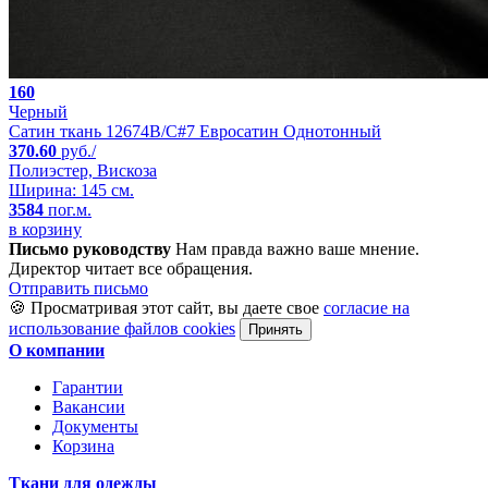
160
Черный
Сатин ткань 12674B/C#7 Евросатин Однотонный
370.60
руб./
Полиэстер, Вискоза
Ширина: 145 см.
3584
пог.м.
в корзину
Письмо руководству
Нам правда важно ваше мнение.
Директор читает все обращения.
Отправить письмо
🍪 Просматривая этот сайт, вы даете свое
согласие на
использование файлов cookies
Принять
О компании
Гарантии
Вакансии
Документы
Корзина
Ткани для одежды