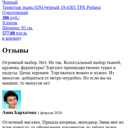
Черный
Трикотаж ткань 0291/чёрный 19-4305 ТРХ Рибана
Однотонный
306
руб./
Хлопок
Ширина: 95 см.
577.88
пог.м.
в корзину
Отзывы
Огромный выбор. Нет. Не так. Колоссальный выбор тканей,
кружева, фурнитуры! Торгуют преимущественно турки и
индусы. Цены хорошие. Торговаться можно и нужно. Из
минусов- добираться от метро неудобно. Но если вы на
машине, то минусов нет
Анна Бархатова
1 февраля 2026
Отличный магазин. Пришла впервые, менеджер Эмма мне во
всем помогла: от оформления документов до забора ткани