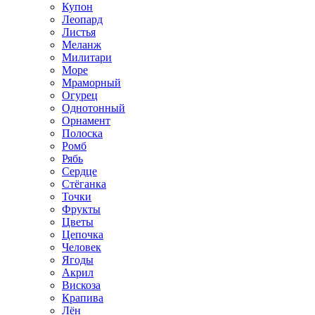
Купон
Леопард
Листья
Меланж
Милитари
Море
Мраморный
Огурец
Однотонный
Орнамент
Полоска
Ромб
Рябь
Сердце
Стёганка
Точки
Фрукты
Цветы
Цепочка
Человек
Ягоды
Акрил
Вискоза
Крапива
Лён