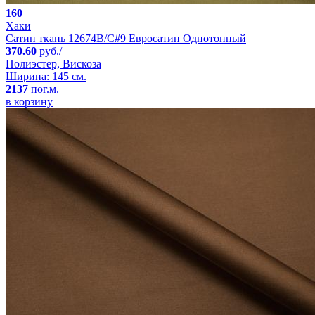
160
Хаки
Сатин ткань 12674B/C#9 Евросатин Однотонный
370.60
руб./
Полиэстер, Вискоза
Ширина: 145 см.
2137
пог.м.
в корзину