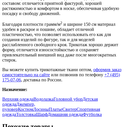
составом: отличается приятной фактурой, хорошей
растяжимостью и комфортом в носке, обеспечивая удобную
посадку и свободу движений.
2
Благодаря плотности грамм/м
и ширине 150 см материал
удобен в раскрое и пошиве, обладает отличной
пластичностью, что позволяет использовать его как для
создания изделий по фигуре, так и для моделей
расслабленного свободного кроя. Трикотаж хорошо держит
форму, отличается износостойкостью и сохраняет
привлекательный внешний вид даже после многократных
стирок.
Вы можете купить трикотажные ткани оптом,
оформив заказ
самостоятельно на сайте
или позвонив по телефону
+7 (495)
175-07-06
, доставка по России.
Назначение:
Верхняя одежда
Водолазка
Головной убор
Детская
одежда
Джемпер,
пуловер
Костюм
Лосины
Платье
Свитер
Спортивная
одежда
Толстовка
Шарф
Домашняя одежда
Футболка
Похожие товары