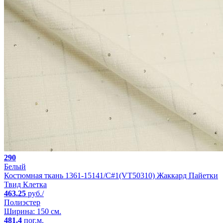
290
Белый
Костюмная ткань 1361-15141/C#1(VT50310) Жаккард Пайетки
Твид Клетка
463.25
руб./
Полиэстер
Ширина: 150 см.
481.4
пог.м.