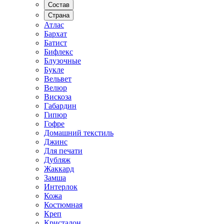
Состав
Страна
Атлас
Бархат
Батист
Бифлекс
Блузочные
Букле
Вельвет
Велюр
Вискоза
Габардин
Гипюр
Гофре
Домашний текстиль
Джинс
Для печати
Дубляж
Жаккард
Замша
Интерлок
Кожа
Костюмная
Креп
Кристалон