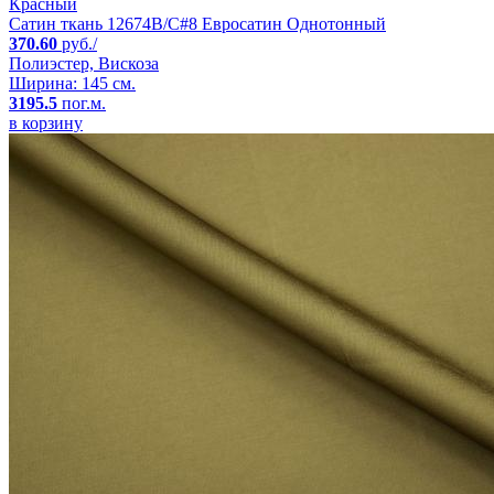
Красный
Сатин ткань 12674B/C#8 Евросатин Однотонный
370.60
руб./
Полиэстер, Вискоза
Ширина: 145 см.
3195.5
пог.м.
в корзину