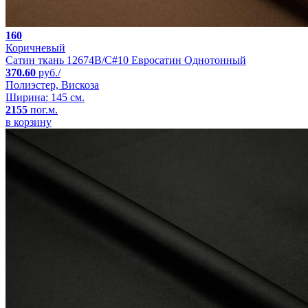
160
Коричневый
Сатин ткань 12674B/C#10 Евросатин Однотонный
370.60
руб./
Полиэстер, Вискоза
Ширина: 145 см.
2155
пог.м.
в корзину