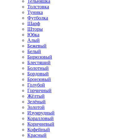
Тельняшка
Толстовка
Туника
Футболка
Шарф
Шторы
Юбка
Алый
Бежевый
Белый
Бирюзовый
Блестящий
Болотный
Бордовый
Бронзовый
Голубой
Горчичный
Жёлтый
Зелёный
Золотой
Изумрудный
Коралловый
Коричневый
Кофейный
Красный