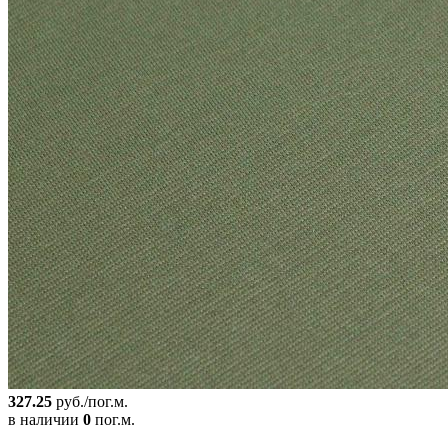
327.25
руб./пог.м.
в наличии
0
пог.м.