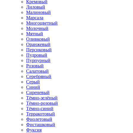
Кремовый
Лиловый
Малиновый
Марсала
Многоцветный
Молочный
Мятный
Оливковый
Оранжевый
Персиковый
Пудровый
Пурпурный
Розовый
Салатовый
Серебряный
Серый
Синий
Сиреневый
Тёмно-зелёный
Тёмно-розовый
Тёмно-синий
Терракотовый
Фиолетовый
Фисташковый
Фуксия