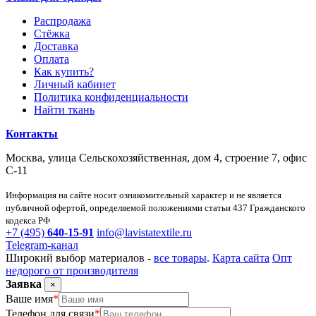
Распродажа
Стёжка
Доставка
Оплата
Как купить?
Личный кабинет
Политика конфиденциальности
Найти ткань
Контакты
Москва, улица Сельскохозяйственная, дом 4, строение 7, офис
С-11
Информация на сайте носит ознакомительный характер и не является
публичной офертой, определяемой положениями статьи 437 Гражданского
кодекса РФ
+7 (495)
640-15-91
info@lavistatextile.ru
Telegram-канал
Широкий выбор материалов -
все товары
.
Карта сайта
Опт
недорого от производителя
Заявка
×
Ваше имя
*
Телефон для связи
*