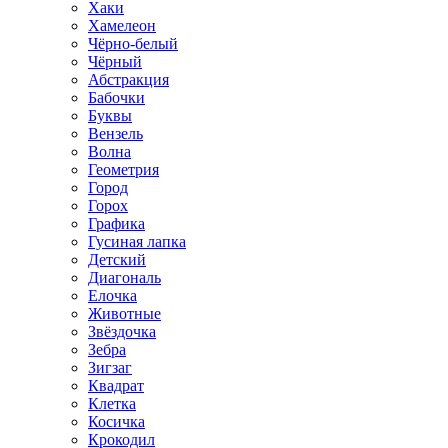
Хаки
Хамелеон
Чёрно-белый
Чёрный
Абстракция
Бабочки
Буквы
Вензель
Волна
Геометрия
Город
Горох
Графика
Гусиная лапка
Детский
Диагональ
Елочка
Животные
Звёздочка
Зебра
Зигзаг
Квадрат
Клетка
Косичка
Крокодил