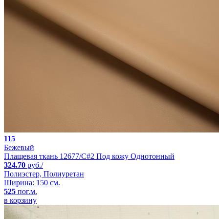
115
Бежевый
Плащевая ткань 12677/C#2 Под кожу Однотонный
324.70
руб./
Полиэстер, Полиуретан
Ширина: 150 см.
525
пог.м.
в корзину