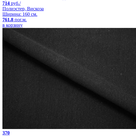
714
руб./
Полиэстер, Вискоза
Ширина: 160 см.
761.8
пог.м.
в корзину
370