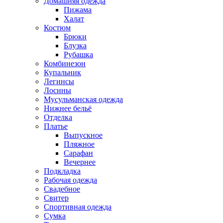
Домашняя одежда
Пижама
Халат
Костюм
Брюки
Блузка
Рубашка
Комбинезон
Купальник
Легинсы
Лосины
Мусульманская одежда
Нижнее бельё
Отделка
Платье
Выпускное
Пляжное
Сарафан
Вечернее
Подкладка
Рабочая одежда
Свадебное
Свитер
Спортивная одежда
Сумка