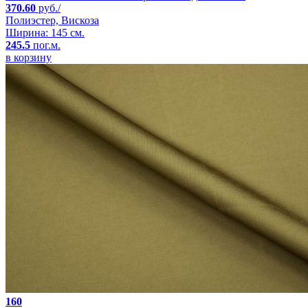
370.60
руб./
Полиэстер, Вискоза
Ширина: 145 см.
245.5
пог.м.
в корзину
160