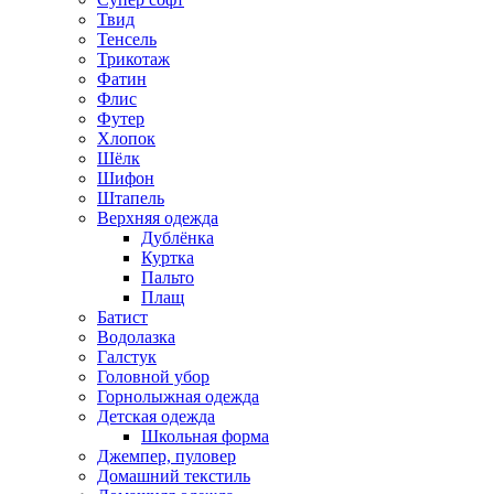
Твид
Тенсель
Трикотаж
Фатин
Флис
Футер
Хлопок
Шёлк
Шифон
Штапель
Верхняя одежда
Дублёнка
Куртка
Пальто
Плащ
Батист
Водолазка
Галстук
Головной убор
Горнолыжная одежда
Детская одежда
Школьная форма
Джемпер, пуловер
Домашний текстиль