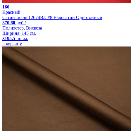
160
Красный
Сатин ткань 12674B/C#8 Евросатин Однотонный
370.60
руб./
Полиэстер, Вискоза
Ширина: 145 см.
3195.5
пог.м.
в корзину