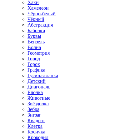
Хаки
Хамелеон
Чёрно-белый
Чёрный
Абстракция
Бабочки
Буквы
Вензель
Волна
Геометрия
Город
Горох
Графика
Гусиная лапка
Детский
Диагональ
Елочка
Животные
Звёздочка
Зебра
Зигзаг
Квадрат
Клетка
Косичка
Крокодил