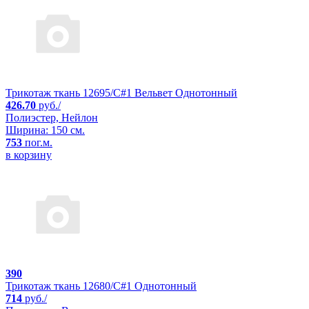
Трикотаж ткань 12695/C#1 Вельвет Однотонный
426.70
руб./
Полиэстер, Нейлон
Ширина: 150 см.
753
пог.м.
в корзину
390
Трикотаж ткань 12680/C#1 Однотонный
714
руб./