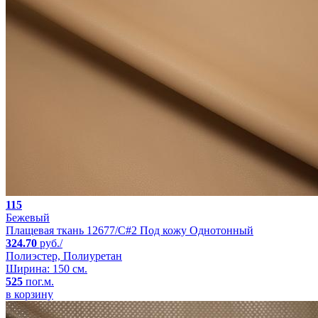
115
Бежевый
Плащевая ткань 12677/C#2 Под кожу Однотонный
324.70
руб./
Полиэстер, Полиуретан
Ширина: 150 см.
525
пог.м.
в корзину