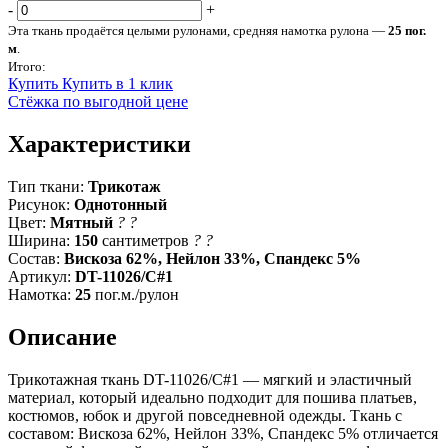
-
+
Эта ткань продаётся целыми рулонами, средняя намотка рулона —
25 пог.
м
.
Итого:
Купить
Купить в 1 клик
Стёжка по выгодной цене
Характеристики
Тип ткани:
Трикотаж
Рисунок:
Однотонный
Цвет:
Мятный
?
?
Ширина:
150
сантиметров
?
?
Состав:
Вискоза 62%, Нейлон 33%, Спандекс 5%
Артикул:
DT-11026/C#1
Намотка:
25
пог.м./рулон
Описание
Трикотажная ткань DT-11026/C#1 — мягкий и эластичный
материал, который идеально подходит для пошива платьев,
костюмов, юбок и другой повседневной одежды. Ткань с
составом: Вискоза 62%, Нейлон 33%, Спандекс 5% отличается