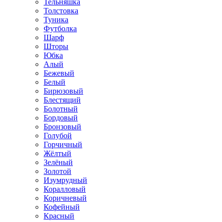
Тельняшка
Толстовка
Туника
Футболка
Шарф
Шторы
Юбка
Алый
Бежевый
Белый
Бирюзовый
Блестящий
Болотный
Бордовый
Бронзовый
Голубой
Горчичный
Жёлтый
Зелёный
Золотой
Изумрудный
Коралловый
Коричневый
Кофейный
Красный