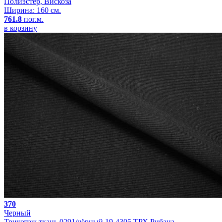
Полиэстер, Вискоза
Ширина: 160 см.
761.8
пог.м.
в корзину
370
Черный
Трикотаж ткань 0291/чёрный 19-4305 ТРХ Рибана