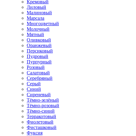
Кремовый
Лиловый
Малиновый
Марсала
Многоцветный
Молочный
Мятный
Оливковый
Оранжевый
Персиковый
Пудровый
Пурпурный
Розовый
Салатовый
Серебряный
Серый
Синий
Сиреневый
Тёмно-зелёный
Тёмно-розовый
Тёмно-синий
Терракотовый
Фиолетовый
Фисташковый
Фуксия