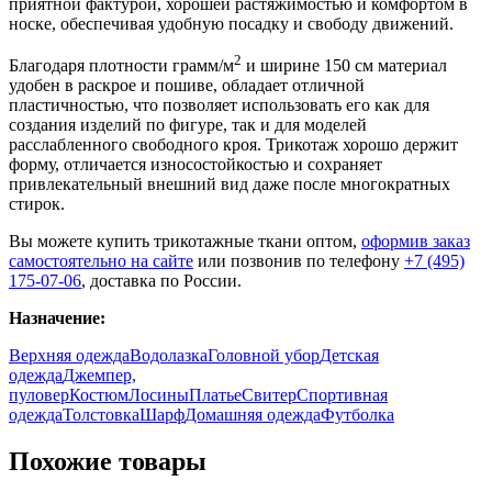
приятной фактурой, хорошей растяжимостью и комфортом в
носке, обеспечивая удобную посадку и свободу движений.
2
Благодаря плотности грамм/м
и ширине 150 см материал
удобен в раскрое и пошиве, обладает отличной
пластичностью, что позволяет использовать его как для
создания изделий по фигуре, так и для моделей
расслабленного свободного кроя. Трикотаж хорошо держит
форму, отличается износостойкостью и сохраняет
привлекательный внешний вид даже после многократных
стирок.
Вы можете купить трикотажные ткани оптом,
оформив заказ
самостоятельно на сайте
или позвонив по телефону
+7 (495)
175-07-06
, доставка по России.
Назначение:
Верхняя одежда
Водолазка
Головной убор
Детская
одежда
Джемпер,
пуловер
Костюм
Лосины
Платье
Свитер
Спортивная
одежда
Толстовка
Шарф
Домашняя одежда
Футболка
Похожие товары