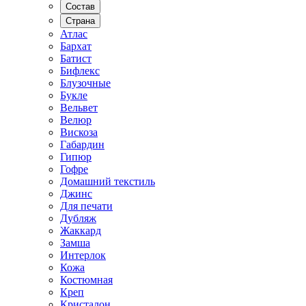
Состав
Страна
Атлас
Бархат
Батист
Бифлекс
Блузочные
Букле
Вельвет
Велюр
Вискоза
Габардин
Гипюр
Гофре
Домашний текстиль
Джинс
Для печати
Дубляж
Жаккард
Замша
Интерлок
Кожа
Костюмная
Креп
Кристалон