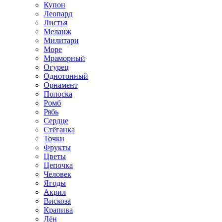
Купон
Леопард
Листья
Меланж
Милитари
Море
Мраморный
Огурец
Однотонный
Орнамент
Полоска
Ромб
Рябь
Сердце
Стёганка
Точки
Фрукты
Цветы
Цепочка
Человек
Ягоды
Акрил
Вискоза
Крапива
Лён