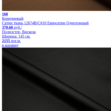
160
Коричневый
Сатин ткань 12674B/C#10 Евросатин Однотонный
370.60
руб./
Полиэстер, Вискоза
Ширина: 145 см.
2155
пог.м.
в корзину