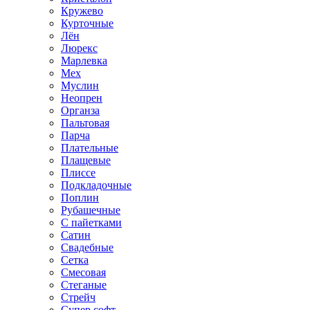
Кружево
Курточные
Лён
Люрекс
Марлевка
Мех
Муслин
Неопрен
Органза
Пальтовая
Парча
Плательные
Плащевые
Плиссе
Подкладочные
Поплин
Рубашечные
С пайетками
Сатин
Свадебные
Сетка
Смесовая
Стеганые
Стрейч
Супер софт