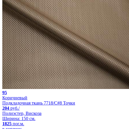
95
Коричневый
Подкладочная ткань 7718/C#8 Точки
204
руб./
Полиэстер, Вискоза
Ширина: 150 см.
1825
пог.м.
в корзину