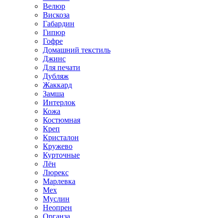
Велюр
Вискоза
Габардин
Гипюр
Гофре
Домашний текстиль
Джинс
Для печати
Дубляж
Жаккард
Замша
Интерлок
Кожа
Костюмная
Креп
Кристалон
Кружево
Курточные
Лён
Люрекс
Марлевка
Мех
Муслин
Неопрен
Органза