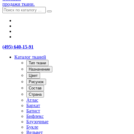
продажи ткани.
(495) 640-15-91
Каталог тканей
Тип ткани
Назначение
Цвет
Рисунок
Состав
Страна
Атлас
Бархат
Батист
Бифлекс
Блузочные
Букле
Вельвет