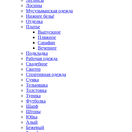
Легинсы
Лосины
Мусульманская одежда
Нижнее бельё
Отделка
Платье
Выпускное
Пляжное
Сарафан
Вечернее
Подкладка
Рабочая одежда
Свадебное
Свитер
Спортивная одежда
Сумка
Тельняшка
Толстовка
Туника
Футболка
Шарф
Шторы
Юбка
Алый
Бежевый