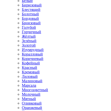
Белый
Бирюзовый
Блестящий
Болотный
Бордовый
Бронзовый
Голубой
Горчичный
Жёлтый
Зелёный
Золотой
Изумрудный
Коралловый
Коричневый
Кофейный
Красный
Кремовый
Лиловый
Малиновый
Марсала
Многоцветный
Молочный
Мятный
Оливковый
Оранжевый