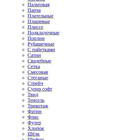
Пальтовая
Парча
Плательные
Плащевые
Плиссе
Подкладочные
Поплин
Рубашечные
С пайетками
Сатин
Свадебные
Сетка
Смесовая
Стеганые
Стрейч
Супер софт
Твид
Тенсель
Трикотаж
Фатин
Флис
Футер
Хлопок
Шёлк
Шифон