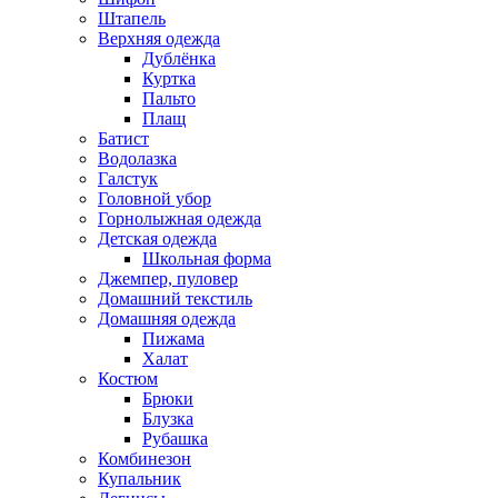
Штапель
Верхняя одежда
Дублёнка
Куртка
Пальто
Плащ
Батист
Водолазка
Галстук
Головной убор
Горнолыжная одежда
Детская одежда
Школьная форма
Джемпер, пуловер
Домашний текстиль
Домашняя одежда
Пижама
Халат
Костюм
Брюки
Блузка
Рубашка
Комбинезон
Купальник