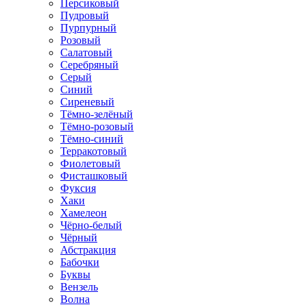
Персиковый
Пудровый
Пурпурный
Розовый
Салатовый
Серебряный
Серый
Синий
Сиреневый
Тёмно-зелёный
Тёмно-розовый
Тёмно-синий
Терракотовый
Фиолетовый
Фисташковый
Фуксия
Хаки
Хамелеон
Чёрно-белый
Чёрный
Абстракция
Бабочки
Буквы
Вензель
Волна