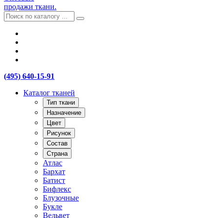
продажи ткани.
(495) 640-15-91
Каталог тканей
Тип ткани
Назначение
Цвет
Рисунок
Состав
Страна
Атлас
Бархат
Батист
Бифлекс
Блузочные
Букле
Вельвет