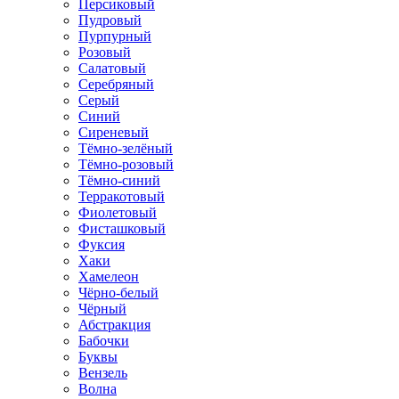
Персиковый
Пудровый
Пурпурный
Розовый
Салатовый
Серебряный
Серый
Синий
Сиреневый
Тёмно-зелёный
Тёмно-розовый
Тёмно-синий
Терракотовый
Фиолетовый
Фисташковый
Фуксия
Хаки
Хамелеон
Чёрно-белый
Чёрный
Абстракция
Бабочки
Буквы
Вензель
Волна