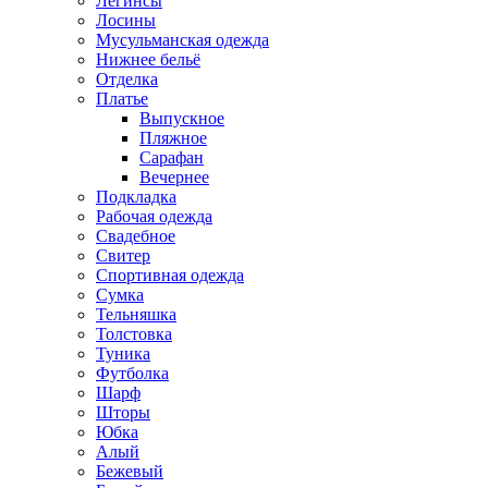
Легинсы
Лосины
Мусульманская одежда
Нижнее бельё
Отделка
Платье
Выпускное
Пляжное
Сарафан
Вечернее
Подкладка
Рабочая одежда
Свадебное
Свитер
Спортивная одежда
Сумка
Тельняшка
Толстовка
Туника
Футболка
Шарф
Шторы
Юбка
Алый
Бежевый