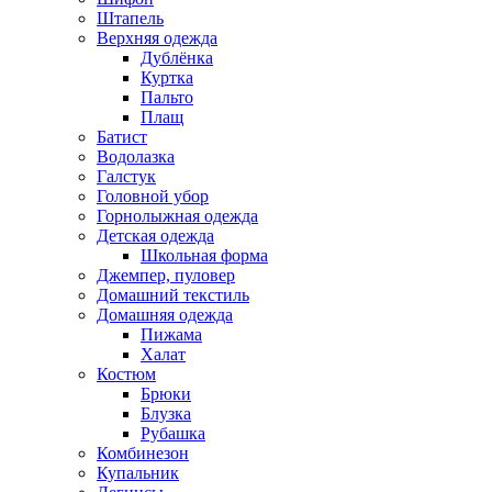
Штапель
Верхняя одежда
Дублёнка
Куртка
Пальто
Плащ
Батист
Водолазка
Галстук
Головной убор
Горнолыжная одежда
Детская одежда
Школьная форма
Джемпер, пуловер
Домашний текстиль
Домашняя одежда
Пижама
Халат
Костюм
Брюки
Блузка
Рубашка
Комбинезон
Купальник