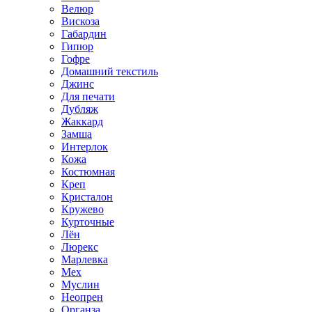
Велюр
Вискоза
Габардин
Гипюр
Гофре
Домашний текстиль
Джинс
Для печати
Дубляж
Жаккард
Замша
Интерлок
Кожа
Костюмная
Креп
Кристалон
Кружево
Курточные
Лён
Люрекс
Марлевка
Мех
Муслин
Неопрен
Органза