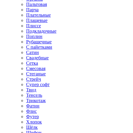
Пальтовая
Парча
Плательные
Плащевые
Плиссе
Подкладочные
Поплин
Рубашечные
С пайетками
Сатин
Свадебные
Сетка
Смесовая
Стеганые
Стрейч
Супер софт
Твид
Тенсель
Трикотаж
Фатин
Флис
Футер
Хлопок
Шёлк
Шифон