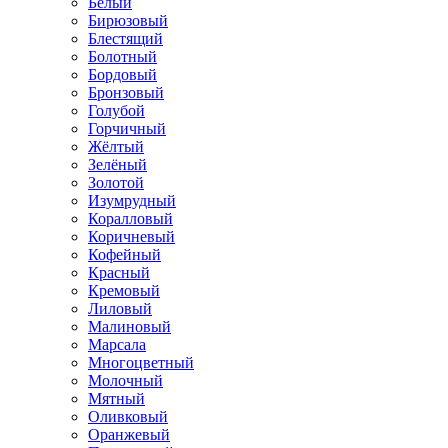
Белый
Бирюзовый
Блестящий
Болотный
Бордовый
Бронзовый
Голубой
Горчичный
Жёлтый
Зелёный
Золотой
Изумрудный
Коралловый
Коричневый
Кофейный
Красный
Кремовый
Лиловый
Малиновый
Марсала
Многоцветный
Молочный
Мятный
Оливковый
Оранжевый