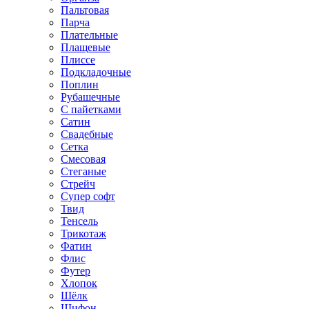
Пальтовая
Парча
Плательные
Плащевые
Плиссе
Подкладочные
Поплин
Рубашечные
С пайетками
Сатин
Свадебные
Сетка
Смесовая
Стеганые
Стрейч
Супер софт
Твид
Тенсель
Трикотаж
Фатин
Флис
Футер
Хлопок
Шёлк
Шифон