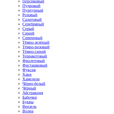
Персиковый
Пудровый
Пурпурный
Розовый
Салатовый
Серебряный
Серый
Синий
Сиреневый
Тёмно-зелёный
Тёмно-розовый
Тёмно-синий
Терракотовый
Фиолетовый
Фисташковый
Фуксия
Хаки
Хамелеон
Чёрно-белый
Чёрный
Абстракция
Бабочки
Буквы
Вензель
Волна