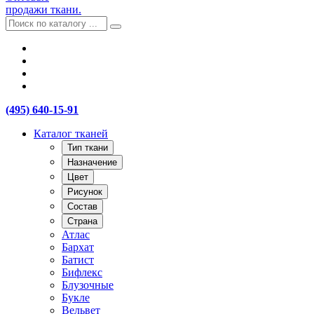
продажи ткани.
(495) 640-15-91
Каталог тканей
Тип ткани
Назначение
Цвет
Рисунок
Состав
Страна
Атлас
Бархат
Батист
Бифлекс
Блузочные
Букле
Вельвет