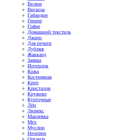
Велюр
Вискоза
Габардин
Гипюр
Гофре
Домашний текстиль
Джинс
Для печати
Дубляж
Жаккард
Замша
Интерлок
Кожа
Костюмная
Креп
Кристалон
Кружево
Курточные
Лён
Люрекс
Марлевка
Мех
Муслин
Неопрен
Органза