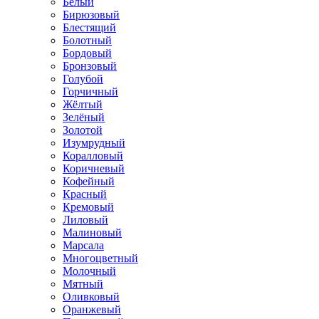
Белый
Бирюзовый
Блестящий
Болотный
Бордовый
Бронзовый
Голубой
Горчичный
Жёлтый
Зелёный
Золотой
Изумрудный
Коралловый
Коричневый
Кофейный
Красный
Кремовый
Лиловый
Малиновый
Марсала
Многоцветный
Молочный
Мятный
Оливковый
Оранжевый