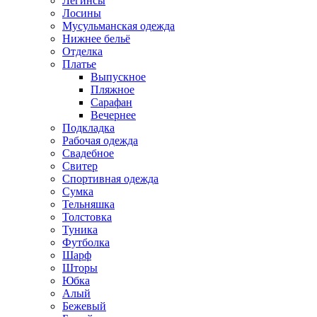
Легинсы
Лосины
Мусульманская одежда
Нижнее бельё
Отделка
Платье
Выпускное
Пляжное
Сарафан
Вечернее
Подкладка
Рабочая одежда
Свадебное
Свитер
Спортивная одежда
Сумка
Тельняшка
Толстовка
Туника
Футболка
Шарф
Шторы
Юбка
Алый
Бежевый