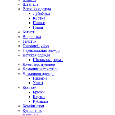
Штапель
Верхняя одежда
Дублёнка
Куртка
Пальто
Плащ
Батист
Водолазка
Галстук
Головной убор
Горнолыжная одежда
Детская одежда
Школьная форма
Джемпер, пуловер
Домашний текстиль
Домашняя одежда
Пижама
Халат
Костюм
Брюки
Блузка
Рубашка
Комбинезон
Купальник