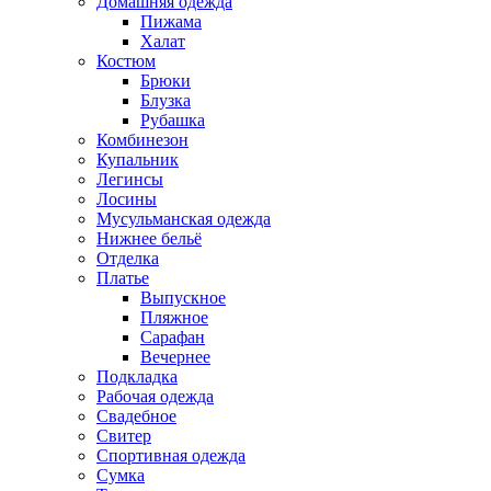
Домашняя одежда
Пижама
Халат
Костюм
Брюки
Блузка
Рубашка
Комбинезон
Купальник
Легинсы
Лосины
Мусульманская одежда
Нижнее бельё
Отделка
Платье
Выпускное
Пляжное
Сарафан
Вечернее
Подкладка
Рабочая одежда
Свадебное
Свитер
Спортивная одежда
Сумка