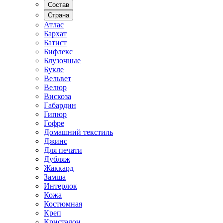
Состав
Страна
Атлас
Бархат
Батист
Бифлекс
Блузочные
Букле
Вельвет
Велюр
Вискоза
Габардин
Гипюр
Гофре
Домашний текстиль
Джинс
Для печати
Дубляж
Жаккард
Замша
Интерлок
Кожа
Костюмная
Креп
Кристалон