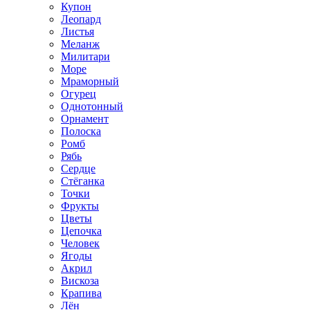
Купон
Леопард
Листья
Меланж
Милитари
Море
Мраморный
Огурец
Однотонный
Орнамент
Полоска
Ромб
Рябь
Сердце
Стёганка
Точки
Фрукты
Цветы
Цепочка
Человек
Ягоды
Акрил
Вискоза
Крапива
Лён