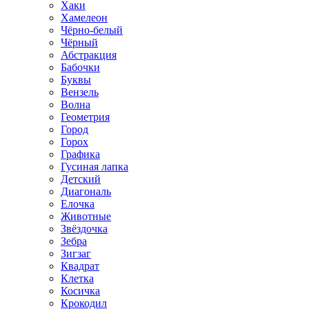
Хаки
Хамелеон
Чёрно-белый
Чёрный
Абстракция
Бабочки
Буквы
Вензель
Волна
Геометрия
Город
Горох
Графика
Гусиная лапка
Детский
Диагональ
Елочка
Животные
Звёздочка
Зебра
Зигзаг
Квадрат
Клетка
Косичка
Крокодил