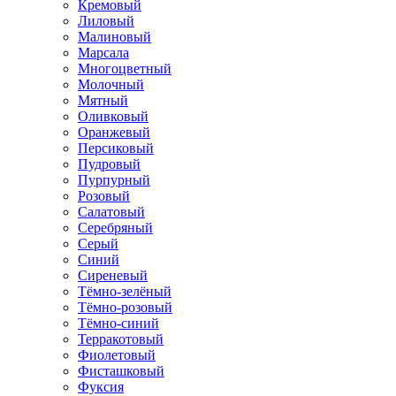
Кремовый
Лиловый
Малиновый
Марсала
Многоцветный
Молочный
Мятный
Оливковый
Оранжевый
Персиковый
Пудровый
Пурпурный
Розовый
Салатовый
Серебряный
Серый
Синий
Сиреневый
Тёмно-зелёный
Тёмно-розовый
Тёмно-синий
Терракотовый
Фиолетовый
Фисташковый
Фуксия