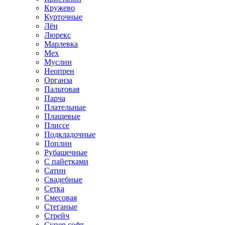
Кружево
Курточные
Лён
Люрекс
Марлевка
Мех
Муслин
Неопрен
Органза
Пальтовая
Парча
Плательные
Плащевые
Плиссе
Подкладочные
Поплин
Рубашечные
С пайетками
Сатин
Свадебные
Сетка
Смесовая
Стеганые
Стрейч
Супер софт