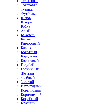
Тельняшка
Толстовка
Туника
Футболка
Шарф
Шторы
Юбка
Алый
Бежевый
Белый
Бирюзовый
Блестящий
Болотный
Бордовый
Бронзовый
Голубой
Горчичный
Жёлтый
Зелёный
Золотой
Изумрудный
Коралловый
Коричневый
Кофейный
Красный