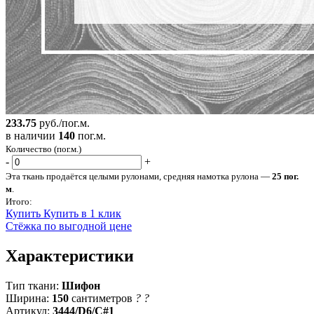
233.75
руб./пог.м.
в наличии
140
пог.м.
Количество (пог.м.)
-
+
Эта ткань продаётся целыми рулонами, средняя намотка рулона —
25 пог.
м
.
Итого:
Купить
Купить в 1 клик
Стёжка по выгодной цене
Характеристики
Тип ткани:
Шифон
Ширина:
150
сантиметров
?
?
Артикул:
3444/D6/C#1