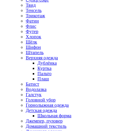
Твид
Тенсель
Трикотаж
Фатин
Флис
Футер
Хлопок
Шёлк
Шифон
Штапель
Верхняя одежда
Дублёнка
Куртка
Пальто
Плащ
Батист
Водолазка
Галстук
Головной убор
Горнолыжная одежда
Детская одежда
Школьная форма
Джемпер, пуловер
Домашний текстиль