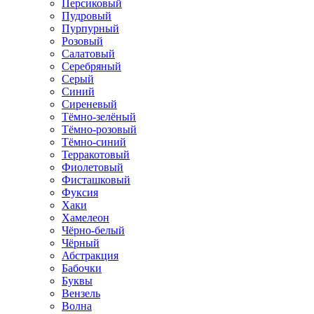
Персиковый
Пудровый
Пурпурный
Розовый
Салатовый
Серебряный
Серый
Синий
Сиреневый
Тёмно-зелёный
Тёмно-розовый
Тёмно-синий
Терракотовый
Фиолетовый
Фисташковый
Фуксия
Хаки
Хамелеон
Чёрно-белый
Чёрный
Абстракция
Бабочки
Буквы
Вензель
Волна