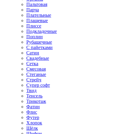
Пальтовая
Парча
Плательные
Плащевые
Плиссе
Подкладочные
Поплин
Рубашечные
С пайетками
Сатин
Свадебные
Сетка
Смесовая
Стеганые
Стрейч
Супер софт
Твид
Тенсель
Трикотаж
Фатин
Флис
Футер
Хлопок
Шёлк
Шифон