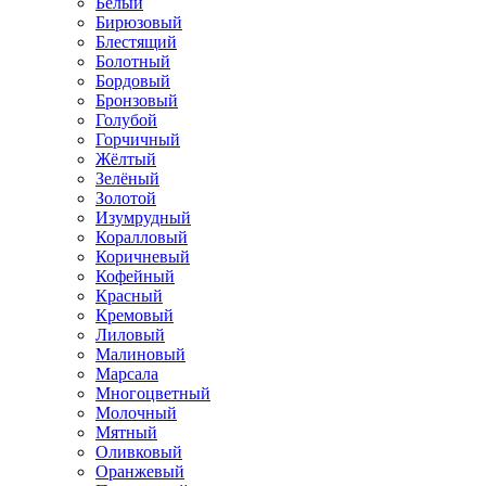
Белый
Бирюзовый
Блестящий
Болотный
Бордовый
Бронзовый
Голубой
Горчичный
Жёлтый
Зелёный
Золотой
Изумрудный
Коралловый
Коричневый
Кофейный
Красный
Кремовый
Лиловый
Малиновый
Марсала
Многоцветный
Молочный
Мятный
Оливковый
Оранжевый