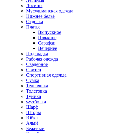
Легинсы
Лосины
Мусульманская одежда
Нижнее бельё
Отделка
Платье
Выпускное
Пляжное
Сарафан
Вечернее
Подкладка
Рабочая одежда
Свадебное
Свитер
Спортивная одежда
Сумка
Тельняшка
Толстовка
Туника
Футболка
Шарф
Шторы
Юбка
Алый
Бежевый