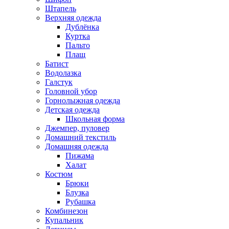
Штапель
Верхняя одежда
Дублёнка
Куртка
Пальто
Плащ
Батист
Водолазка
Галстук
Головной убор
Горнолыжная одежда
Детская одежда
Школьная форма
Джемпер, пуловер
Домашний текстиль
Домашняя одежда
Пижама
Халат
Костюм
Брюки
Блузка
Рубашка
Комбинезон
Купальник