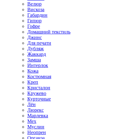
Велюр
Вискоза
Габардин
Гипюр
Гофре
Домашний текстиль
Джинс
Для печати
Дубляж
Жаккард
Замша
Интерлок
Кожа
Костюмная
Креп
Кристалон
Кружево
Курточные
Лён
Люрекс
Марлевка
Мех
Муслин
Неопрен
Органза