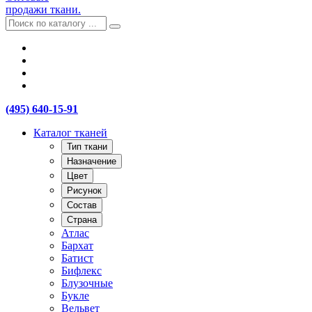
продажи ткани.
(495) 640-15-91
Каталог тканей
Тип ткани
Назначение
Цвет
Рисунок
Состав
Страна
Атлас
Бархат
Батист
Бифлекс
Блузочные
Букле
Вельвет