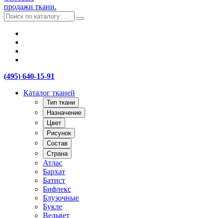
продажи ткани.
(495) 640-15-91
Каталог тканей
Тип ткани
Назначение
Цвет
Рисунок
Состав
Страна
Атлас
Бархат
Батист
Бифлекс
Блузочные
Букле
Вельвет