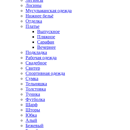
Легинсы
Лосины
Мусульманская одежда
Нижнее бельё
Отделка
Платье
Выпускное
Пляжное
Сарафан
Вечернее
Подкладка
Рабочая одежда
Свадебное
Свитер
Спортивная одежда
Сумка
Тельняшка
Толстовка
Туника
Футболка
Шарф
Шторы
Юбка
Алый
Бежевый