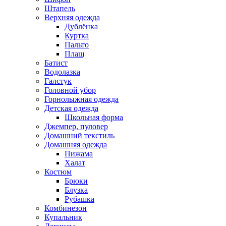
Штапель
Верхняя одежда
Дублёнка
Куртка
Пальто
Плащ
Батист
Водолазка
Галстук
Головной убор
Горнолыжная одежда
Детская одежда
Школьная форма
Джемпер, пуловер
Домашний текстиль
Домашняя одежда
Пижама
Халат
Костюм
Брюки
Блузка
Рубашка
Комбинезон
Купальник