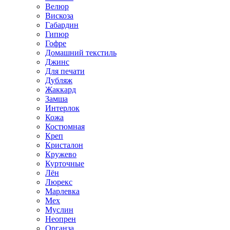
Велюр
Вискоза
Габардин
Гипюр
Гофре
Домашний текстиль
Джинс
Для печати
Дубляж
Жаккард
Замша
Интерлок
Кожа
Костюмная
Креп
Кристалон
Кружево
Курточные
Лён
Люрекс
Марлевка
Мех
Муслин
Неопрен
Органза