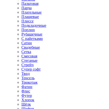
Пальтовая
Парча
Плательные
Плащевые
Плиссе
Подкладочные
Поплин
Рубашечные
С пайетками
Сатин
Свадебные
Сетка
Смесовая
Стеганые
Стрейч
Супер софт
Твид
Тенсель
Трикотаж
Фатин
Флис
Футер
Хлопок
Шёлк
Шифон