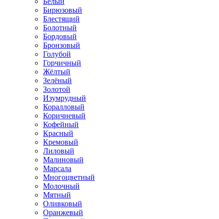
Белый
Бирюзовый
Блестящий
Болотный
Бордовый
Бронзовый
Голубой
Горчичный
Жёлтый
Зелёный
Золотой
Изумрудный
Коралловый
Коричневый
Кофейный
Красный
Кремовый
Лиловый
Малиновый
Марсала
Многоцветный
Молочный
Мятный
Оливковый
Оранжевый