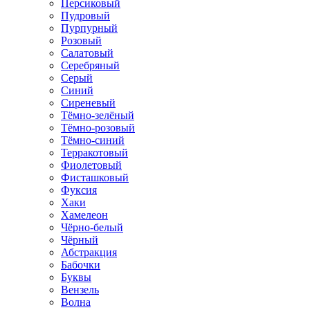
Персиковый
Пудровый
Пурпурный
Розовый
Салатовый
Серебряный
Серый
Синий
Сиреневый
Тёмно-зелёный
Тёмно-розовый
Тёмно-синий
Терракотовый
Фиолетовый
Фисташковый
Фуксия
Хаки
Хамелеон
Чёрно-белый
Чёрный
Абстракция
Бабочки
Буквы
Вензель
Волна