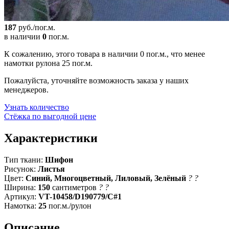
187
руб./пог.м.
в наличии
0
пог.м.
К сожалению, этого товара в наличии 0 пог.м., что менее
намотки рулона 25 пог.м.
Пожалуйста, уточняйте возможность заказа у наших
менеджеров.
Узнать количество
Стёжка по выгодной цене
Характеристики
Тип ткани:
Шифон
Рисунок:
Листья
Цвет:
Синий, Многоцветный, Лиловый, Зелёный
?
?
Ширина:
150
сантиметров
?
?
Артикул:
VT-10458/D190779/C#1
Намотка:
25
пог.м./рулон
Описание