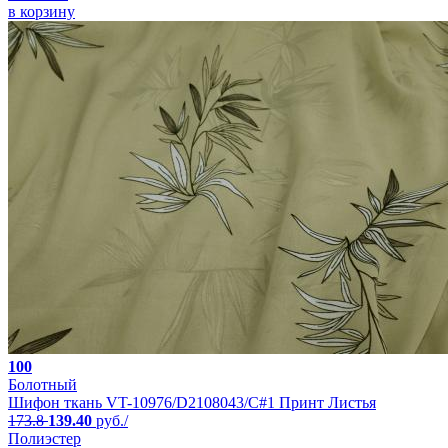
в корзину
100
Болотный
Шифон ткань VT-10976/D2108043/C#1 Принт Листья
173.8
139.40
руб./
Полиэстер