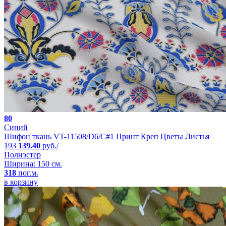
80
Синий
Шифон ткань VT-11508/D6/C#1 Принт Креп Цветы Листья
193
139.40
руб./
Полиэстер
Ширина: 150 см.
318
пог.м.
в корзину