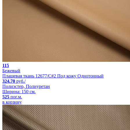
115
Бежевый
Плащевая ткань 12677/C#2 Под кожу Однотонный
324.70
руб./
Полиэстер, Полиуретан
Ширина: 150 см.
525
пог.м.
в корзину