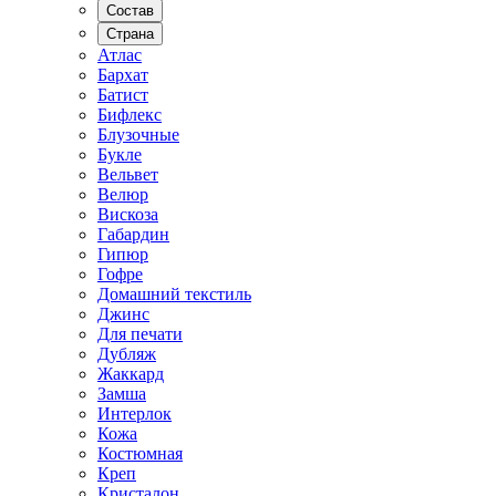
Состав
Страна
Атлас
Бархат
Батист
Бифлекс
Блузочные
Букле
Вельвет
Велюр
Вискоза
Габардин
Гипюр
Гофре
Домашний текстиль
Джинс
Для печати
Дубляж
Жаккард
Замша
Интерлок
Кожа
Костюмная
Креп
Кристалон