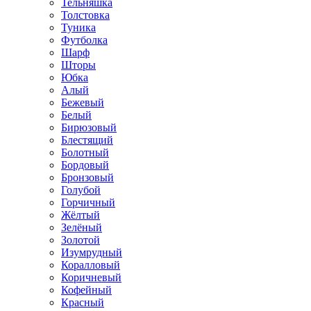
Тельняшка
Толстовка
Туника
Футболка
Шарф
Шторы
Юбка
Алый
Бежевый
Белый
Бирюзовый
Блестящий
Болотный
Бордовый
Бронзовый
Голубой
Горчичный
Жёлтый
Зелёный
Золотой
Изумрудный
Коралловый
Коричневый
Кофейный
Красный