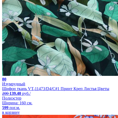
80
Изумрудный
Шифон ткань VT-11473/D4/C#1 Принт Креп Листья Цветы
200
139.40
руб./
Полиэстер
Ширина: 160 см.
599
пог.м.
в корзину