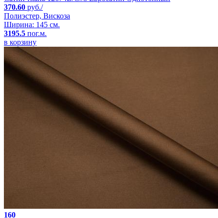
370.60
руб./
Полиэстер, Вискоза
Ширина: 145 см.
3195.5
пог.м.
в корзину
160