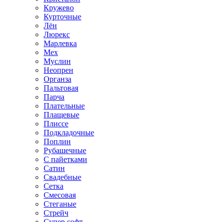
Кружево
Курточные
Лён
Люрекс
Марлевка
Мех
Муслин
Неопрен
Органза
Пальтовая
Парча
Плательные
Плащевые
Плиссе
Подкладочные
Поплин
Рубашечные
С пайетками
Сатин
Свадебные
Сетка
Смесовая
Стеганые
Стрейч
Супер софт