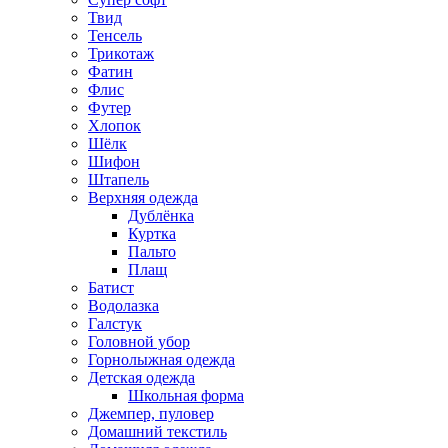
Твид
Тенсель
Трикотаж
Фатин
Флис
Футер
Хлопок
Шёлк
Шифон
Штапель
Верхняя одежда
Дублёнка
Куртка
Пальто
Плащ
Батист
Водолазка
Галстук
Головной убор
Горнолыжная одежда
Детская одежда
Школьная форма
Джемпер, пуловер
Домашний текстиль