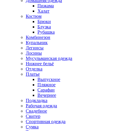
Домашняя одежда
Пижама
Халат
Костюм
Брюки
Блузка
Рубашка
Комбинезон
Купальник
Легинсы
Лосины
Мусульманская одежда
Нижнее бельё
Отделка
Платье
Выпускное
Пляжное
Сарафан
Вечернее
Подкладка
Рабочая одежда
Свадебное
Свитер
Спортивная одежда
Сумка