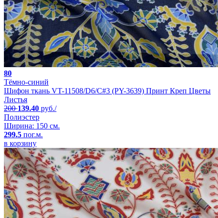
80
Тёмно-синий
Шифон ткань VT-11508/D6/C#3 (PY-3639) Принт Креп Цветы
Листья
200
139.40
руб./
Полиэстер
Ширина: 150 см.
299.5
пог.м.
в корзину