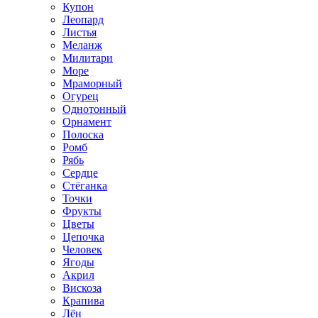
Купон
Леопард
Листья
Меланж
Милитари
Море
Мраморный
Огурец
Однотонный
Орнамент
Полоска
Ромб
Рябь
Сердце
Стёганка
Точки
Фрукты
Цветы
Цепочка
Человек
Ягоды
Акрил
Вискоза
Крапива
Лён