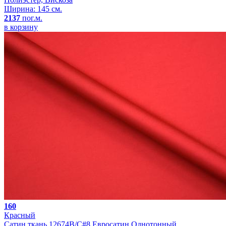
Ширина: 145 см.
2137
пог.м.
в корзину
160
Красный
Сатин ткань 12674B/C#8 Евросатин Однотонный