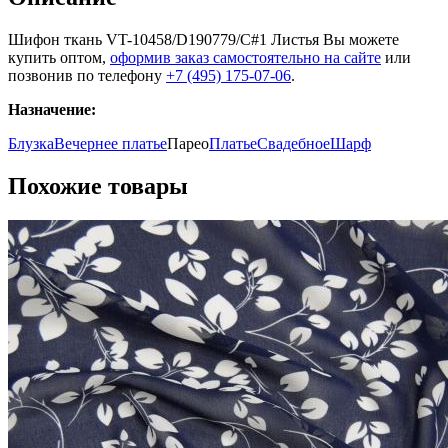
Шифон ткань VT-10458/D190779/C#1 Листья Вы можете
купить оптом,
оформив заказ самостоятельно на сайте
или
позвонив по телефону
+7 (495) 175-07-06
.
Назначение:
Блузка
Вечернее платье
Парео
Платье
Свадебное
Шарф
Похожие товары