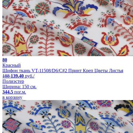
80
Красный
Шифон ткань VT-11508/D6/C#2 Принт Креп Цветы Листья
188
139.40
руб./
Полиэстер
Ширина: 150 см.
344.5
пог.м.
в корзину