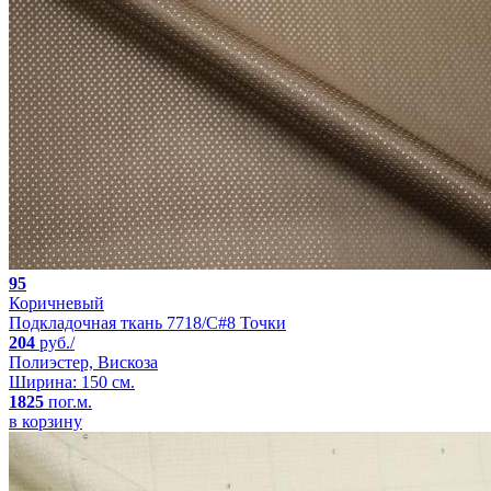
95
Коричневый
Подкладочная ткань 7718/C#8 Точки
204
руб./
Полиэстер, Вискоза
Ширина: 150 см.
1825
пог.м.
в корзину