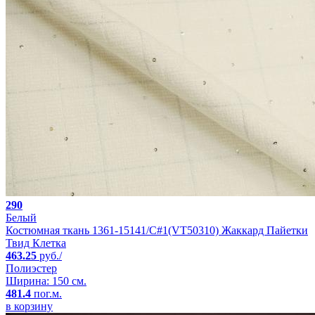
290
Белый
Костюмная ткань 1361-15141/C#1(VT50310) Жаккард Пайетки
Твид Клетка
463.25
руб./
Полиэстер
Ширина: 150 см.
481.4
пог.м.
в корзину