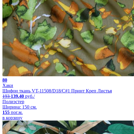
80
Хаки
Шифон ткань VT-11508/D18/C#1 Принт Креп Листья
193
139.40
руб./
Полиэстер
Ширина: 150 см.
155
пог.м.
в корзину