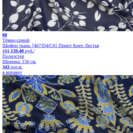
80
Тёмно-синий
Шифон ткань 7467/D4/C#1 Принт Креп Листья
191
139.40
руб./
Полиэстер
Ширина: 150 см.
343
пог.м.
в корзину