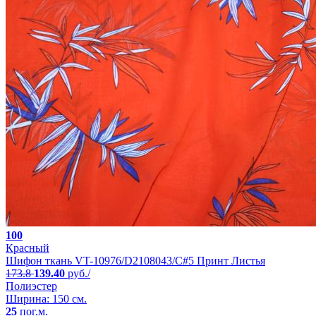
100
Красный
Шифон ткань VT-10976/D2108043/C#5 Принт Листья
173.8
139.40
руб./
Полиэстер
Ширина: 150 см.
25
пог.м.