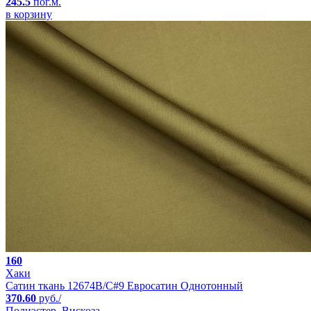
245.5
пог.м.
в корзину
160
Хаки
Сатин ткань 12674B/C#9 Евросатин Однотонный
370.60
руб./
Полиэстер, Вискоза