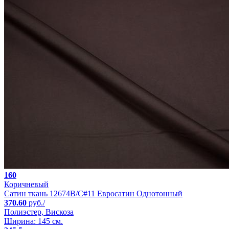
160
Коричневый
Сатин ткань 12674B/C#11 Евросатин Однотонный
370.60
руб./
Полиэстер, Вискоза
Ширина: 145 см.