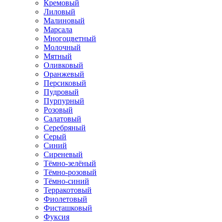
Кремовый
Лиловый
Малиновый
Марсала
Многоцветный
Молочный
Мятный
Оливковый
Оранжевый
Персиковый
Пудровый
Пурпурный
Розовый
Салатовый
Серебряный
Серый
Синий
Сиреневый
Тёмно-зелёный
Тёмно-розовый
Тёмно-синий
Терракотовый
Фиолетовый
Фисташковый
Фуксия