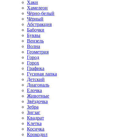
Хаки
Хамелеон
Чёрно-белый
Чёрный
Абстракция
Бабочки
Буквы
Вензель
Волна
Геометрия
Город
Горох
Графика
Гусиная лапка
Детский
Диагональ
Елочка
Животные
Звёздочка
Зебра
Зигзаг
Квадрат
Клетка
Косичка
Крокодил