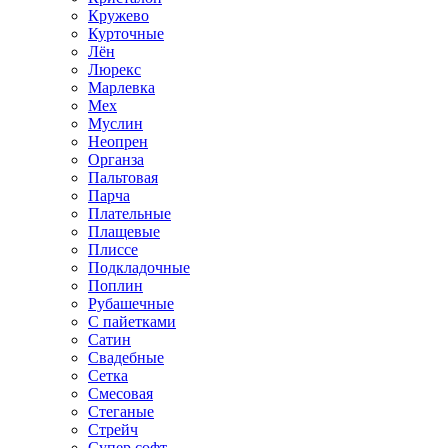
Кружево
Курточные
Лён
Люрекс
Марлевка
Мех
Муслин
Неопрен
Органза
Пальтовая
Парча
Плательные
Плащевые
Плиссе
Подкладочные
Поплин
Рубашечные
С пайетками
Сатин
Свадебные
Сетка
Смесовая
Стеганые
Стрейч
Супер софт