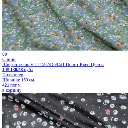
80
Синий
Шифон ткань VT-11592/D6/C#1 Принт Креп Цветы
198
138.58
руб./
Полиэстер
Ширина: 150 см.
421
пог.м.
в корзину