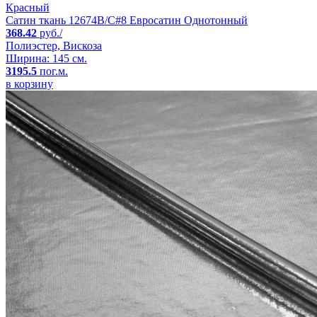
Красный
Сатин ткань 12674B/C#8 Евросатин Однотонный
368.42
руб./
Полиэстер, Вискоза
Ширина: 145 см.
3195.5
пог.м.
в корзину