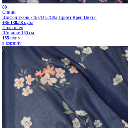
80
Синий
Шифон ткань 7467/D13/C#2 Принт Креп Цветы
186
138.58
руб./
Полиэстер
Ширина: 150 см.
155
пог.м.
в корзину