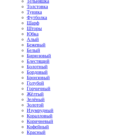
Тельняшка
Толстовка
Туника
Футболка
Шарф
Шторы
Юбка
Алый
Бежевый
Белый
Бирюзовый
Блестящий
Болотный
Бордовый
Бронзовый
Голубой
Горчичный
Жёлтый
Зелёный
Золотой
Изумрудный
Коралловый
Коричневый
Кофейный
Красный