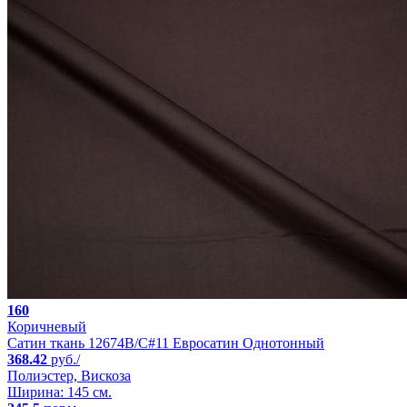
160
Коричневый
Сатин ткань 12674B/C#11 Евросатин Однотонный
368.42
руб./
Полиэстер, Вискоза
Ширина: 145 см.