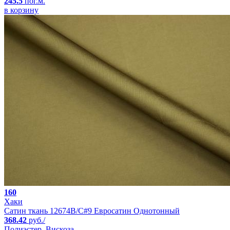
245.5
пог.м.
в корзину
160
Хаки
Сатин ткань 12674B/C#9 Евросатин Однотонный
368.42
руб./
Полиэстер, Вискоза