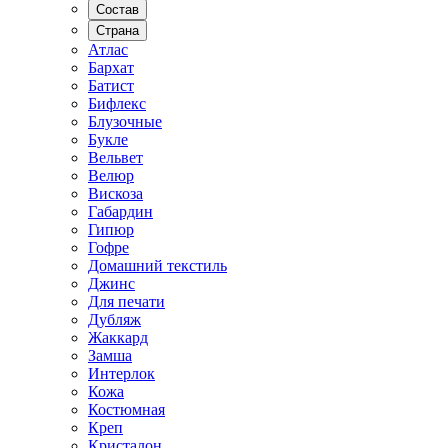
Состав
Страна
Атлас
Бархат
Батист
Бифлекс
Блузочные
Букле
Вельвет
Велюр
Вискоза
Габардин
Гипюр
Гофре
Домашний текстиль
Джинс
Для печати
Дубляж
Жаккард
Замша
Интерлок
Кожа
Костюмная
Креп
Кристалон