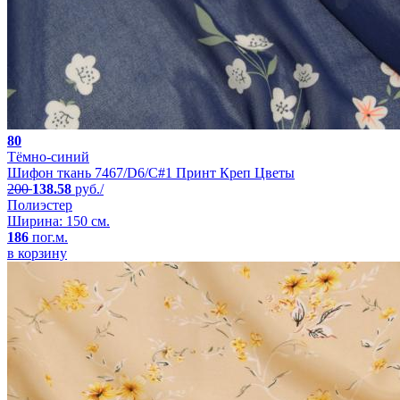
80
Тёмно-синий
Шифон ткань 7467/D6/C#1 Принт Креп Цветы
200
138.58
руб./
Полиэстер
Ширина: 150 см.
186
пог.м.
в корзину