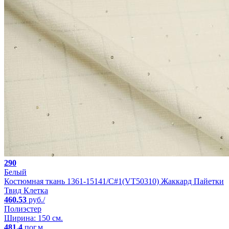
290
Белый
Костюмная ткань 1361-15141/C#1(VT50310) Жаккард Пайетки
Твид Клетка
460.53
руб./
Полиэстер
Ширина: 150 см.
481.4
пог.м.