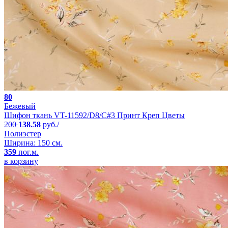
80
Бежевый
Шифон ткань VT-11592/D8/C#3 Принт Креп Цветы
200
138.58
руб./
Полиэстер
Ширина: 150 см.
359
пог.м.
в корзину