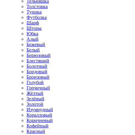
Тельняшка
Толстовка
Туника
Футболка
Шарф
Шторы
Юбка
Алый
Бежевый
Белый
Бирюзовый
Блестящий
Болотный
Бордовый
Бронзовый
Голубой
Горчичный
Жёлтый
Зелёный
Золотой
Изумрудный
Коралловый
Коричневый
Кофейный
Красный