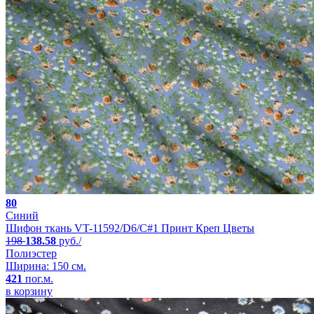
80
Синий
Шифон ткань VT-11592/D6/C#1 Принт Креп Цветы
198
138.58
руб./
Полиэстер
Ширина: 150 см.
421
пог.м.
в корзину