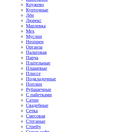
Кружево
Курточные
Лён
Люрекс
Марлевка
Мех
Муслин
Неопрен
Органза
Пальтовая
Парча
Плательные
Плащевые
Плиссе
Подкладочные
Поплин
Рубашечные
С пайетками
Сатин
Свадебные
Сетка
Смесовая
Стеганые
Стрейч
Супер софт