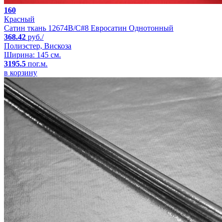
160
Красный
Сатин ткань 12674B/C#8 Евросатин Однотонный
368.42
руб./
Полиэстер, Вискоза
Ширина: 145 см.
3195.5
пог.м.
в корзину