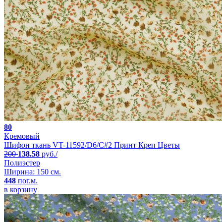
80
Кремовый
Шифон ткань VT-11592/D6/C#2 Принт Креп Цветы
200
138.58
руб./
Полиэстер
Ширина: 150 см.
448
пог.м.
в корзину