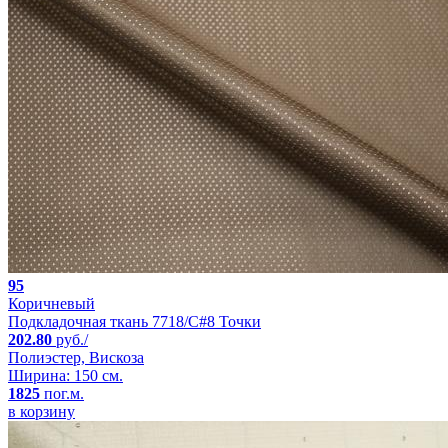
95
Коричневый
Подкладочная ткань 7718/C#8 Точки
202.80
руб./
Полиэстер, Вискоза
Ширина: 150 см.
1825
пог.м.
в корзину