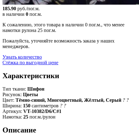
185.90
руб./пог.м.
в наличии
0
пог.м.
К сожалению, этого товара в наличии 0 пог.м., что менее
намотки рулона 25 пог.м.
Пожалуйста, уточняйте возможность заказа у наших
менеджеров.
Узнать количество
Стёжка по выгодной цене
Характеристики
Тип ткани:
Шифон
Рисунок:
Цветы
Цвет:
Тёмно-синий, Многоцветный, Жёлтый, Серый
?
?
Ширина:
150
сантиметров
?
?
Артикул:
VT-10382/D6/C#1
Намотка:
25
пог.м./рулон
Описание