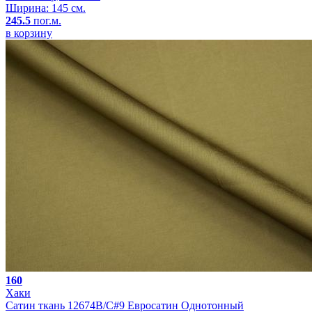
Ширина: 145 см.
245.5
пог.м.
в корзину
160
Хаки
Сатин ткань 12674B/C#9 Евросатин Однотонный