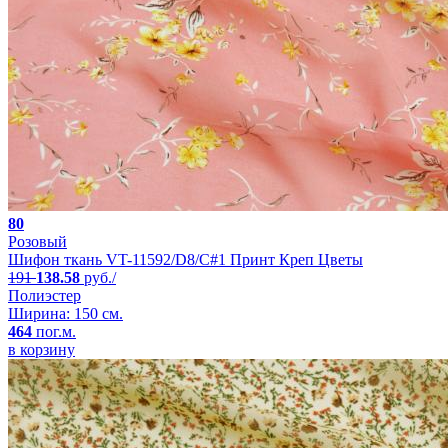
80
Розовый
Шифон ткань VT-11592/D8/C#1 Принт Креп Цветы
191
138.58
руб./
Полиэстер
Ширина: 150 см.
464
пог.м.
в корзину