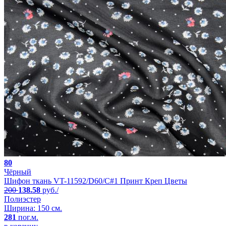
80
Чёрный
Шифон ткань VT-11592/D60/C#1 Принт Креп Цветы
200
138.58
руб./
Полиэстер
Ширина: 150 см.
281
пог.м.