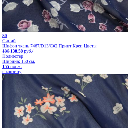
80
Синий
Шифон ткань 7467/D13/C#2 Принт Креп Цветы
186
138.58
руб./
Полиэстер
Ширина: 150 см.
155
пог.м.
в корзину