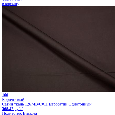
в корзину
160
Коричневый
Сатин ткань 12674B/C#11 Евросатин Однотонный
368.42
руб./
Полиэстер, Вискоза