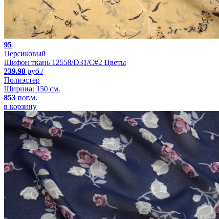
95
Персиковый
Шифон ткань 12558/D31/C#2 Цветы
239.98
руб./
Полиэстер
Ширина: 150 см.
853
пог.м.
в корзину