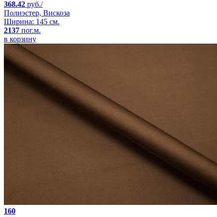
368.42
руб./
Полиэстер, Вискоза
Ширина: 145 см.
2137
пог.м.
в корзину
160