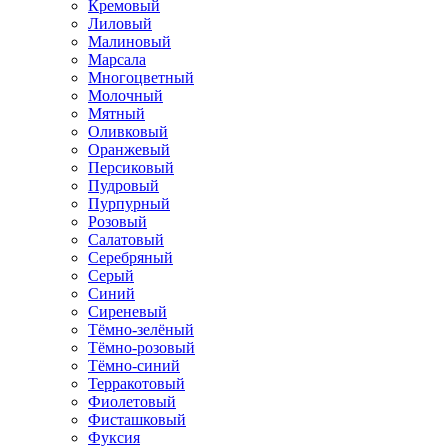
Кремовый
Лиловый
Малиновый
Марсала
Многоцветный
Молочный
Мятный
Оливковый
Оранжевый
Персиковый
Пудровый
Пурпурный
Розовый
Салатовый
Серебряный
Серый
Синий
Сиреневый
Тёмно-зелёный
Тёмно-розовый
Тёмно-синий
Терракотовый
Фиолетовый
Фисташковый
Фуксия