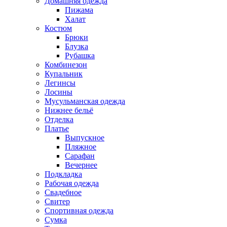
Домашняя одежда
Пижама
Халат
Костюм
Брюки
Блузка
Рубашка
Комбинезон
Купальник
Легинсы
Лосины
Мусульманская одежда
Нижнее бельё
Отделка
Платье
Выпускное
Пляжное
Сарафан
Вечернее
Подкладка
Рабочая одежда
Свадебное
Свитер
Спортивная одежда
Сумка