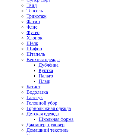
Твид
Тенсель
Трикотаж
Фатин
Флис
Футер
Хлопок
Шёлк
Шифон
Штапель
Верхняя одежда
Дублёнка
Куртка
Пальто
Плащ
Батист
Водолазка
Галстук
Головной убор
Горнолыжная одежда
Детская одежда
Школьная форма
Джемпер, пуловер
Домашний текстиль