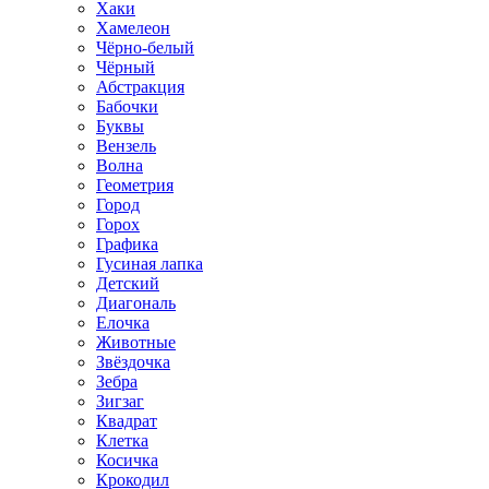
Хаки
Хамелеон
Чёрно-белый
Чёрный
Абстракция
Бабочки
Буквы
Вензель
Волна
Геометрия
Город
Горох
Графика
Гусиная лапка
Детский
Диагональ
Елочка
Животные
Звёздочка
Зебра
Зигзаг
Квадрат
Клетка
Косичка
Крокодил