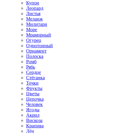
Купон
Леопард
Листья
Меланж
Милитари
Море
Мраморный
Огурец
Однотонный
Орнамент
Полоска
Ромб
Рябь
Сердце
Стёганка
Точки
Фрукты
Цветы
Цепочка
Человек
Ягоды
Акрил
Вискоза
Крапива
Лён