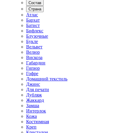
Состав
Страна
Атлас
Бархат
Батист
Бифлекс
Блузочные
Букле
Вельвет
Велюр
Вискоза
Габардин
Гипюр
Гофре
Домашний текстиль
Джинс
Для печати
Дубляж
Жаккард
Замша
Интерлок
Кожа
Костюмная
Креп
Кристалон