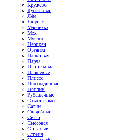
Кружево
Курточные
Лён
Люрекс
Марлевка
Мех
Муслин
Неопрен
Органза
Пальтовая
Парча
Плательные
Плащевые
Плиссе
Подкладочные
Поплин
Рубашечные
С пайетками
Сатин
Свадебные
Сетка
Смесовая
Стеганые
Стрейч
Супер софт