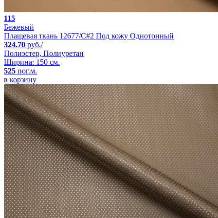
115
Бежевый
Плащевая ткань 12677/C#2 Под кожу Однотонный
324.70
руб./
Полиэстер, Полиуретан
Ширина: 150 см.
525
пог.м.
в корзину