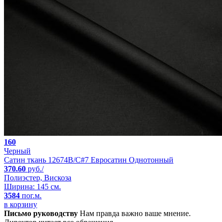
160
Черный
Сатин ткань 12674B/C#7 Евросатин Однотонный
370.60
руб./
Полиэстер, Вискоза
Ширина: 145 см.
3584
пог.м.
в корзину
Письмо руководству
Нам правда важно ваше мнение.