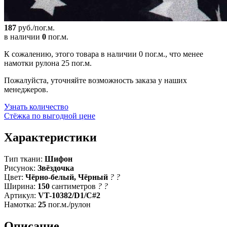
187
руб./пог.м.
в наличии
0
пог.м.
К сожалению, этого товара в наличии 0 пог.м., что менее
намотки рулона 25 пог.м.
Пожалуйста, уточняйте возможность заказа у наших
менеджеров.
Узнать количество
Стёжка по выгодной цене
Характеристики
Тип ткани:
Шифон
Рисунок:
Звёздочка
Цвет:
Чёрно-белый, Чёрный
?
?
Ширина:
150
сантиметров
?
?
Артикул:
VT-10382/D1/C#2
Намотка:
25
пог.м./рулон
Описание