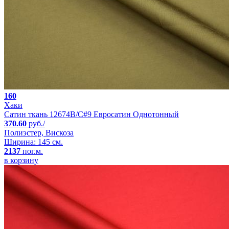
160
Хаки
Сатин ткань 12674B/C#9 Евросатин Однотонный
370.60
руб./
Полиэстер, Вискоза
Ширина: 145 см.
2137
пог.м.
в корзину