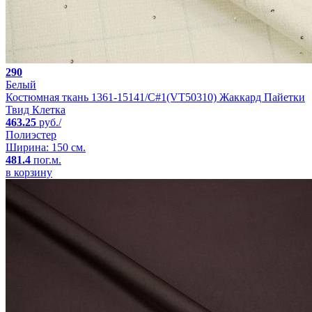
290
Белый
Костюмная ткань 1361-15141/C#1(VT50310) Жаккард Пайетки
Твид Клетка
463.25
руб./
Полиэстер
Ширина: 150 см.
481.4
пог.м.
в корзину