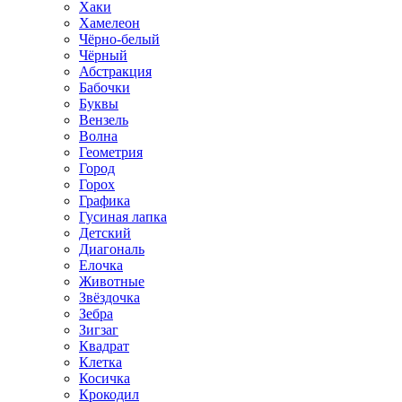
Хаки
Хамелеон
Чёрно-белый
Чёрный
Абстракция
Бабочки
Буквы
Вензель
Волна
Геометрия
Город
Горох
Графика
Гусиная лапка
Детский
Диагональ
Елочка
Животные
Звёздочка
Зебра
Зигзаг
Квадрат
Клетка
Косичка
Крокодил