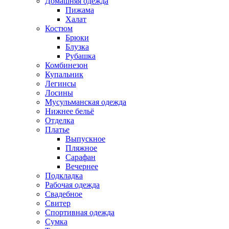
Домашняя одежда
Пижама
Халат
Костюм
Брюки
Блузка
Рубашка
Комбинезон
Купальник
Легинсы
Лосины
Мусульманская одежда
Нижнее бельё
Отделка
Платье
Выпускное
Пляжное
Сарафан
Вечернее
Подкладка
Рабочая одежда
Свадебное
Свитер
Спортивная одежда
Сумка