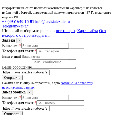
Информация на сайте носит ознакомительный характер и не является
публичной офертой, определяемой положениями статьи 437 Гражданского
кодекса РФ
+7 (495)
640-15-91
info@lavistatextile.ru
Telegram-канал
Широкий выбор материалов -
все товары
.
Карта сайта
Опт
недорого от производителя
Заявка
×
Ваше имя
*
Телефон для связи
*
Ваш e-mail
Ваше сообщение
Нажимая на кнопку «Отправить», я даю
согласие на обработку
персональных данных
Заказ звонка
×
Ваше имя
*
Телефон для связи
*