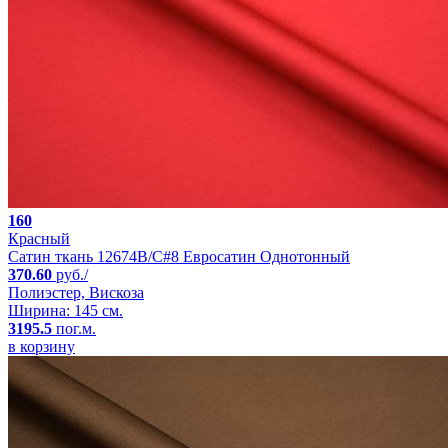
160
Красный
Сатин ткань 12674B/C#8 Евросатин Однотонный
370.60
руб./
Полиэстер, Вискоза
Ширина: 145 см.
3195.5
пог.м.
в корзину