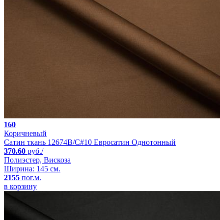
160
Коричневый
Сатин ткань 12674B/C#10 Евросатин Однотонный
370.60
руб./
Полиэстер, Вискоза
Ширина: 145 см.
2155
пог.м.
в корзину