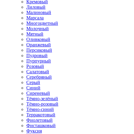
Кремовый
Лиловый
Малиновый
Марсала
Многоцветный
Молочный
Мятный
Оливковый
Оранжевый
Персиковый
Пудровый
Пурпурный
Розовый
Салатовый
Серебряный
Серый
Синий
Сиреневый
Тёмно-зелёный
Тёмно-розовый
Тёмно-синий
Терракотовый
Фиолетовый
Фисташковый
Фуксия