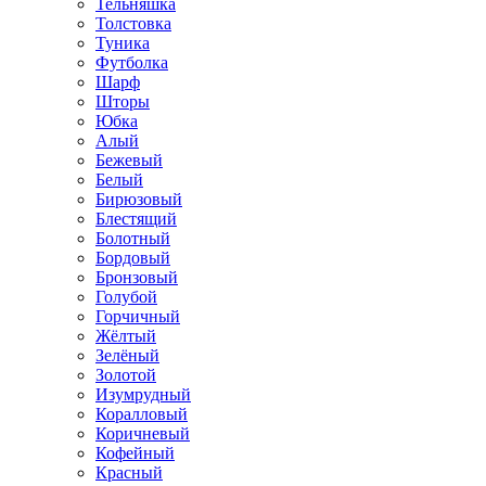
Тельняшка
Толстовка
Туника
Футболка
Шарф
Шторы
Юбка
Алый
Бежевый
Белый
Бирюзовый
Блестящий
Болотный
Бордовый
Бронзовый
Голубой
Горчичный
Жёлтый
Зелёный
Золотой
Изумрудный
Коралловый
Коричневый
Кофейный
Красный