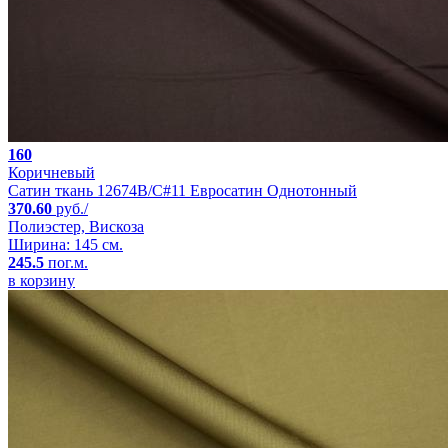
160
Коричневый
Сатин ткань 12674B/C#11 Евросатин Однотонный
370.60
руб./
Полиэстер, Вискоза
Ширина: 145 см.
245.5
пог.м.
в корзину