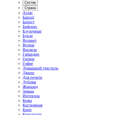
Состав
Страна
Атлас
Бархат
Батист
Бифлекс
Блузочные
Букле
Вельвет
Велюр
Вискоза
Габардин
Гипюр
Гофре
Домашний текстиль
Джинс
Для печати
Дубляж
Жаккард
Замша
Интерлок
Кожа
Костюмная
Креп
Кристалон