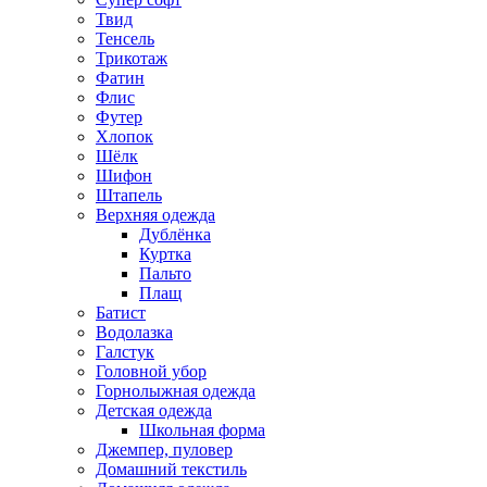
Твид
Тенсель
Трикотаж
Фатин
Флис
Футер
Хлопок
Шёлк
Шифон
Штапель
Верхняя одежда
Дублёнка
Куртка
Пальто
Плащ
Батист
Водолазка
Галстук
Головной убор
Горнолыжная одежда
Детская одежда
Школьная форма
Джемпер, пуловер
Домашний текстиль