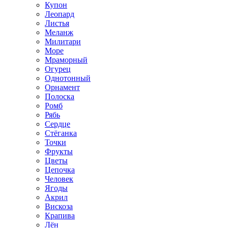
Купон
Леопард
Листья
Меланж
Милитари
Море
Мраморный
Огурец
Однотонный
Орнамент
Полоска
Ромб
Рябь
Сердце
Стёганка
Точки
Фрукты
Цветы
Цепочка
Человек
Ягоды
Акрил
Вискоза
Крапива
Лён