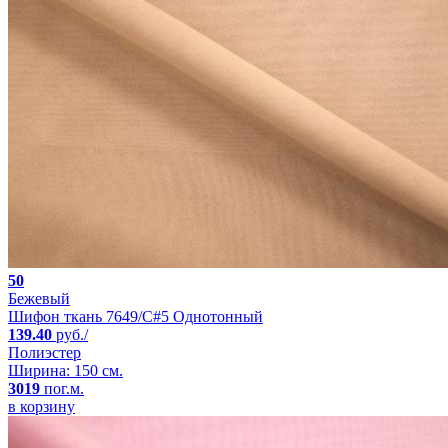
50
Бежевый
Шифон ткань 7649/C#5 Однотонный
139.40
руб./
Полиэстер
Ширина: 150 см.
3019
пог.м.
в корзину