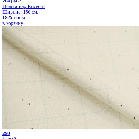
204
руб./
Полиэстер, Вискоза
Ширина: 150 см.
1825
пог.м.
в корзину
290
Белый