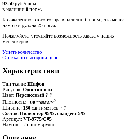
93.50
руб./пог.м.
в наличии
0
пог.м.
К сожалению, этого товара в наличии 0 пог.м., что менее
намотки рулона 25 пог.м.
Пожалуйста, уточняйте возможность заказа у наших
менеджеров.
Узнать количество
Стёжка по выгодной цене
Характеристики
Тип ткани:
Шифон
Рисунок:
Однотонный
Цвет:
Персиковый
?
?
2
Плотность:
100
грамм/м
Ширина:
150
сантиметров
?
?
Состав:
Полиэстер 95%, спандекс 5%
Артикул:
VT-9775/C#5
Намотка:
25
пог.м./рулон
Описание