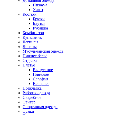
Домашняя одежда
Пижама
Халат
Костюм
Брюки
Блузка
Рубашка
Комбинезон
Купальник
Легинсы
Лосины
Мусульманская одежда
Нижнее бельё
Отделка
Платье
Выпускное
Пляжное
Сарафан
Вечернее
Подкладка
Рабочая одежда
Свадебное
Свитер
Спортивная одежда
Сумка