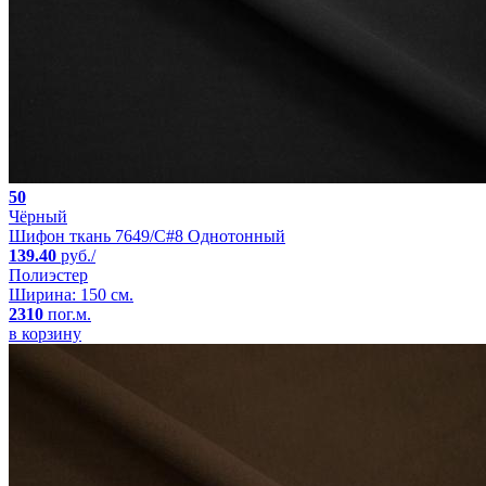
50
Чёрный
Шифон ткань 7649/C#8 Однотонный
139.40
руб./
Полиэстер
Ширина: 150 см.
2310
пог.м.
в корзину