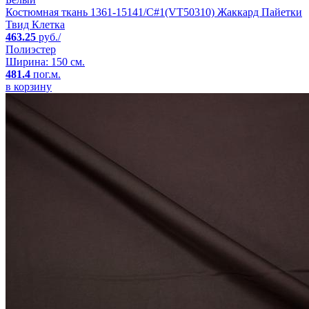
Костюмная ткань 1361-15141/C#1(VT50310) Жаккард Пайетки
Твид Клетка
463.25
руб./
Полиэстер
Ширина: 150 см.
481.4
пог.м.
в корзину