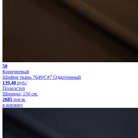
50
Коричневый
Шифон ткань 7649/C#7 Однотонный
139.40
руб./
Полиэстер
Ширина: 150 см.
2685
пог.м.
в корзину