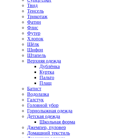
Твид
Тенсель
Трикотаж
Фатин
Флис
Футер
Хлопок
Шёлк
Шифон
Штапель
Верхняя одежда
Дублёнка
Куртка
Пальто
Плащ
Батист
Водолазка
Галстук
Головной убор
Горнолыжная одежда
Детская одежда
Школьная форма
Джемпер, пуловер
Домашний текстиль