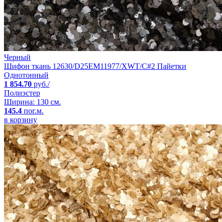
Черный
Шифон ткань 12630/D25EM11977/XWT/C#2 Пайетки
Однотонный
1 854.70
руб./
Полиэстер
Ширина: 130 см.
145.4
пог.м.
в корзину