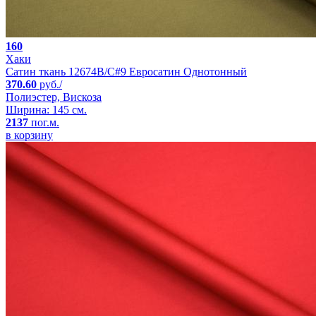
160
Хаки
Сатин ткань 12674B/C#9 Евросатин Однотонный
370.60
руб./
Полиэстер, Вискоза
Ширина: 145 см.
2137
пог.м.
в корзину