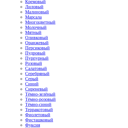
Кремовый
Лиловый
Малиновый
Марсала
Многоцветный
Молочный
Мятный
Оливковый
Оранжевый
Персиковый
Пудровый
Пурпурный
Розовый
Салатовый
Серебряный
Серый
Синий
Сиреневый
Тёмно-зелёный
Тёмно-розовый
Тёмно-синий
Терракотовый
Фиолетовый
Фисташковый
Фуксия