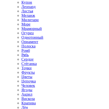
Купон
Леопард
Листья
Меланж
Милитари
Море
Мраморный
Огурец
Однотонный
Орнамент
Полоска
Ромб
Рябь
Сердце
Стёганка
Точки
Фрукты
Цветы
Цепочка
Человек
Ягоды
Акрил
Вискоза
Крапива
Лён