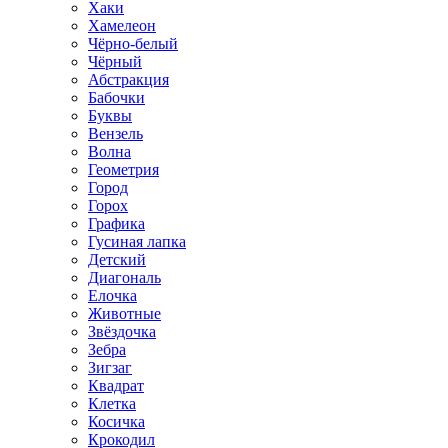
Хаки
Хамелеон
Чёрно-белый
Чёрный
Абстракция
Бабочки
Буквы
Вензель
Волна
Геометрия
Город
Горох
Графика
Гусиная лапка
Детский
Диагональ
Елочка
Животные
Звёздочка
Зебра
Зигзаг
Квадрат
Клетка
Косичка
Крокодил