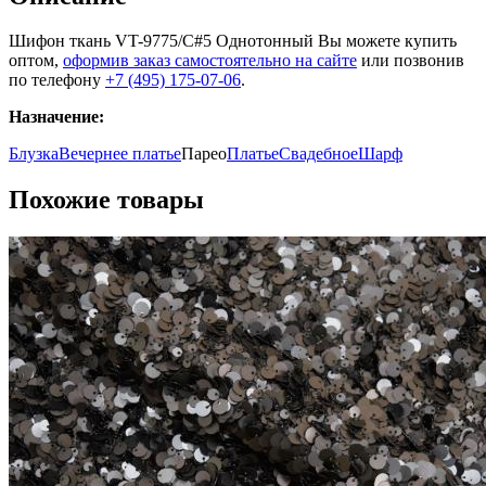
Шифон ткань VT-9775/C#5 Однотонный Вы можете купить
оптом,
оформив заказ самостоятельно на сайте
или позвонив
по телефону
+7 (495) 175-07-06
.
Назначение:
Блузка
Вечернее платье
Парео
Платье
Свадебное
Шарф
Похожие товары