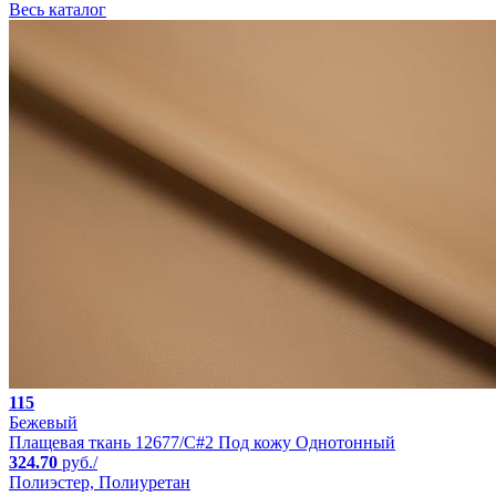
Весь каталог
115
Бежевый
Плащевая ткань 12677/C#2 Под кожу Однотонный
324.70
руб./
Полиэстер, Полиуретан