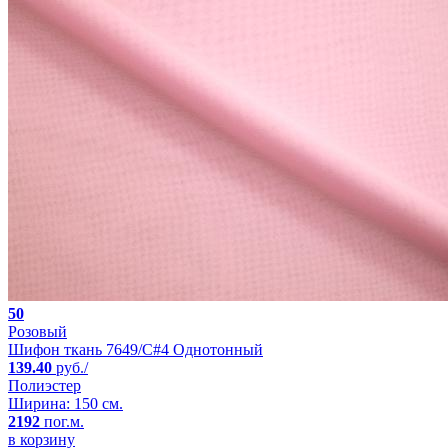
50
Розовый
Шифон ткань 7649/C#4 Однотонный
139.40
руб./
Полиэстер
Ширина: 150 см.
2192
пог.м.
в корзину