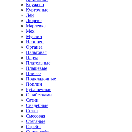
Кружево
Курточные
Лён
Люрекс
Марлевка
Мех
Муслин
Неопрен
Органза
Пальтовая
Парча
Плательные
Плащевые
Плиссе
Подкладочные
Поплин
Рубашечные
С пайетками
Сатин
Свадебные
Сетка
Смесовая
Стеганые
Стрейч
Супер софт