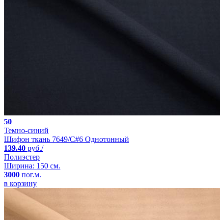
50
Темно-синий
Шифон ткань 7649/C#6 Однотонный
139.40
руб./
Полиэстер
Ширина: 150 см.
3000
пог.м.
в корзину