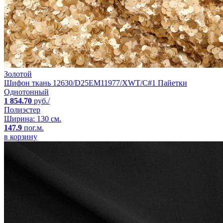
Золотой
Шифон ткань 12630/D25EM11977/XWT/C#1 Пайетки
Однотонный
1 854.70
руб./
Полиэстер
Ширина: 130 см.
147.9
пог.м.
в корзину