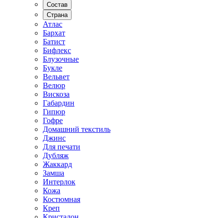
Состав
Страна
Атлас
Бархат
Батист
Бифлекс
Блузочные
Букле
Вельвет
Велюр
Вискоза
Габардин
Гипюр
Гофре
Домашний текстиль
Джинс
Для печати
Дубляж
Жаккард
Замша
Интерлок
Кожа
Костюмная
Креп
Кристалон