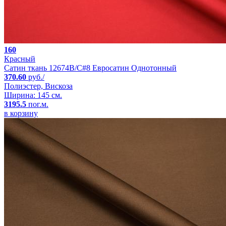
160
Красный
Сатин ткань 12674B/C#8 Евросатин Однотонный
370.60
руб./
Полиэстер, Вискоза
Ширина: 145 см.
3195.5
пог.м.
в корзину