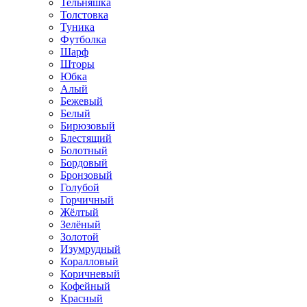
Тельняшка
Толстовка
Туника
Футболка
Шарф
Шторы
Юбка
Алый
Бежевый
Белый
Бирюзовый
Блестящий
Болотный
Бордовый
Бронзовый
Голубой
Горчичный
Жёлтый
Зелёный
Золотой
Изумрудный
Коралловый
Коричневый
Кофейный
Красный