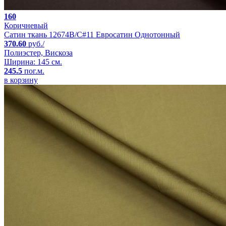
160
Коричневый
Сатин ткань 12674B/C#11 Евросатин Однотонный
370.60
руб./
Полиэстер, Вискоза
Ширина: 145 см.
245.5
пог.м.
в корзину