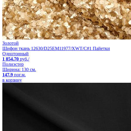
Золотой
Шифон ткань 12630/D25EM11977/XWT/C#1 Пайетки
Однотонный
1 854.70
руб./
Полиэстер
Ширина: 130 см.
147.9
пог.м.
в корзину