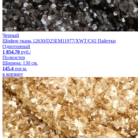
Черный
Шифон ткань 12630/D25EM11977/XWT/C#2 Пайетки
Однотонный
1 854.70
руб./
Полиэстер
Ширина: 130 см.
145.4
пог.м.
в корзину