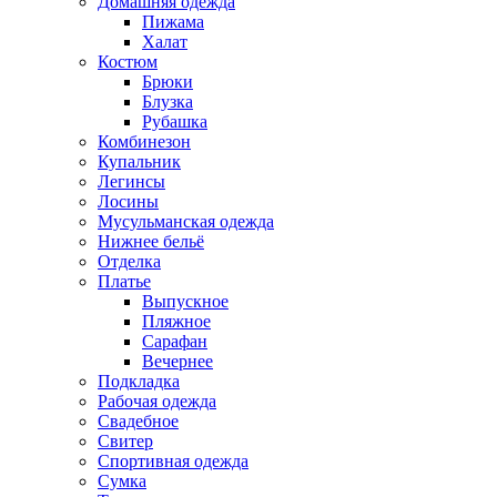
Домашняя одежда
Пижама
Халат
Костюм
Брюки
Блузка
Рубашка
Комбинезон
Купальник
Легинсы
Лосины
Мусульманская одежда
Нижнее бельё
Отделка
Платье
Выпускное
Пляжное
Сарафан
Вечернее
Подкладка
Рабочая одежда
Свадебное
Свитер
Спортивная одежда
Сумка