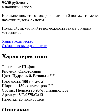
93.50
руб./пог.м.
в наличии
0
пог.м.
К сожалению, этого товара в наличии 0 пог.м., что менее
намотки рулона 25 пог.м.
Пожалуйста, уточняйте возможность заказа у наших
менеджеров.
Узнать количество
Стёжка по выгодной цене
Характеристики
Тип ткани:
Шифон
Рисунок:
Однотонный
Цвет:
Пудровый, Розовый
?
?
2
Плотность:
100
грамм/м
Ширина:
150
сантиметров
?
?
Состав:
Полиэстер 95%, спандекс 5%
Артикул:
VT-9775/C#13
Намотка:
25
пог.м./рулон
Описание