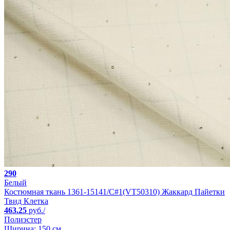
290
Белый
Костюмная ткань 1361-15141/C#1(VT50310) Жаккард Пайетки
Твид Клетка
463.25
руб./
Полиэстер
Ширина: 150 см.