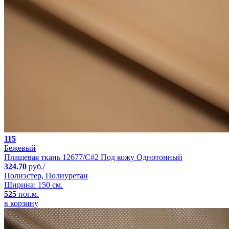
115
Бежевый
Плащевая ткань 12677/C#2 Под кожу Однотонный
324.70
руб./
Полиэстер, Полиуретан
Ширина: 150 см.
525
пог.м.
в корзину