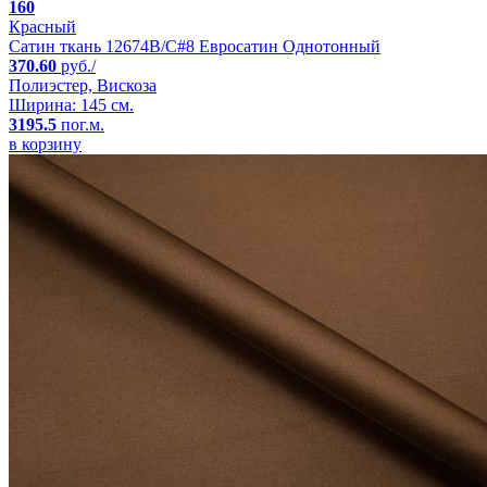
160
Красный
Сатин ткань 12674B/C#8 Евросатин Однотонный
370.60
руб./
Полиэстер, Вискоза
Ширина: 145 см.
3195.5
пог.м.
в корзину