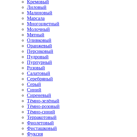
Кремовый
Лиловый
Малиновый
Марсала
Многоцветный
Молочный
Мятный
Оливковый
Оранжевый
Персиковый
Пудровый
Пурпурный
Розовый
Салатовый
Серебряный
Серый
Синий
Сиреневый
Тёмно-зелёный
Тёмно-розовый
Тёмно-синий
Терракотовый
Фиолетовый
Фисташковый
Фуксия