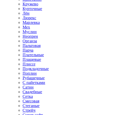
Кружево
Курточные
Лён
Люрекс
Марлевка
Мех
Муслин
Неопрен
Органза
Пальтовая
Парча
Плательные
Плащевые
Плиссе
Подкладочные
Поплин
Рубашечные
С пайетками
Сатин
Свадебные
Сетка
Смесовая
Стеганые
Стрейч
Супер софт