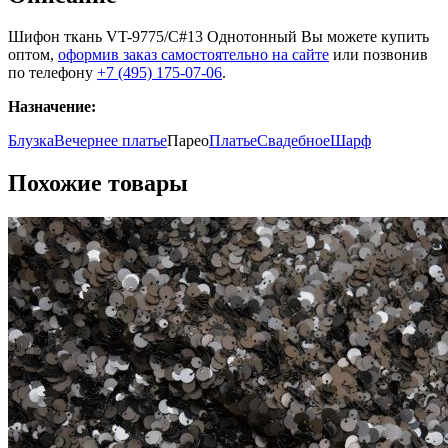
Шифон ткань VT-9775/C#13 Однотонный Вы можете купить
оптом,
оформив заказ самостоятельно на сайте
или позвонив
по телефону
+7 (495) 175-07-06
.
Назначение:
Блузка
Вечернее платье
Парео
Платье
Свадебное
Шарф
Похожие товары