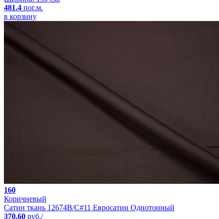
481.4
пог.м.
в корзину
160
Коричневый
Сатин ткань 12674B/C#11 Евросатин Однотонный
370.60
руб./