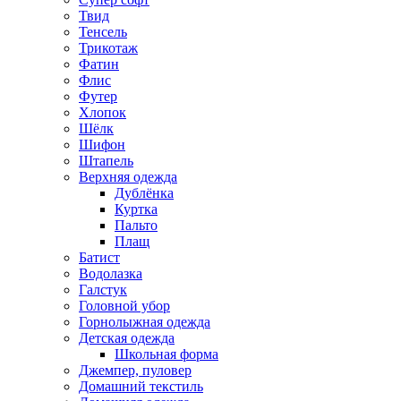
Твид
Тенсель
Трикотаж
Фатин
Флис
Футер
Хлопок
Шёлк
Шифон
Штапель
Верхняя одежда
Дублёнка
Куртка
Пальто
Плащ
Батист
Водолазка
Галстук
Головной убор
Горнолыжная одежда
Детская одежда
Школьная форма
Джемпер, пуловер
Домашний текстиль