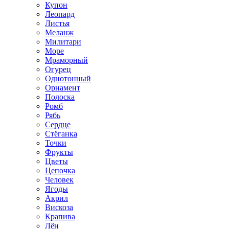
Купон
Леопард
Листья
Меланж
Милитари
Море
Мраморный
Огурец
Однотонный
Орнамент
Полоска
Ромб
Рябь
Сердце
Стёганка
Точки
Фрукты
Цветы
Цепочка
Человек
Ягоды
Акрил
Вискоза
Крапива
Лён