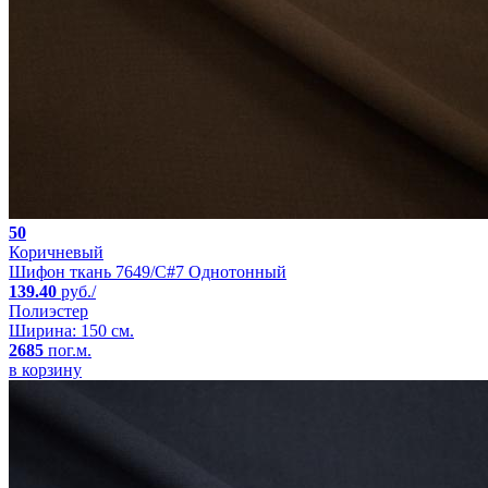
50
Коричневый
Шифон ткань 7649/C#7 Однотонный
139.40
руб./
Полиэстер
Ширина: 150 см.
2685
пог.м.
в корзину