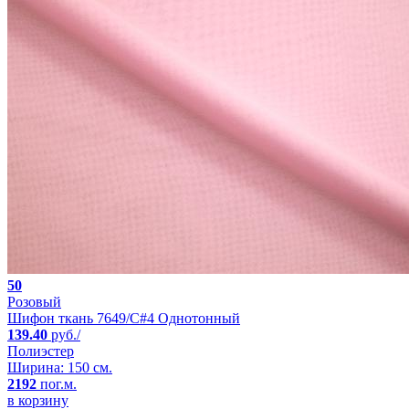
50
Розовый
Шифон ткань 7649/C#4 Однотонный
139.40
руб./
Полиэстер
Ширина: 150 см.
2192
пог.м.
в корзину