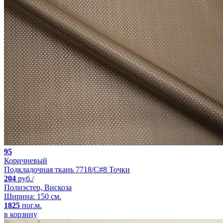
95
Коричневый
Подкладочная ткань 7718/C#8 Точки
204
руб./
Полиэстер, Вискоза
Ширина: 150 см.
1825
пог.м.
в корзину