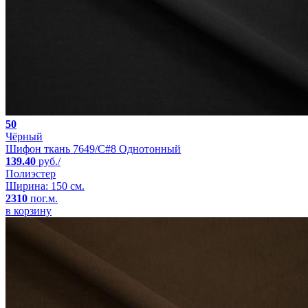
50
Чёрный
Шифон ткань 7649/C#8 Однотонный
139.40
руб./
Полиэстер
Ширина: 150 см.
2310
пог.м.
в корзину