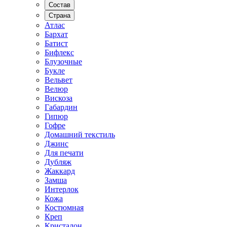
Состав
Страна
Атлас
Бархат
Батист
Бифлекс
Блузочные
Букле
Вельвет
Велюр
Вискоза
Габардин
Гипюр
Гофре
Домашний текстиль
Джинс
Для печати
Дубляж
Жаккард
Замша
Интерлок
Кожа
Костюмная
Креп
Кристалон