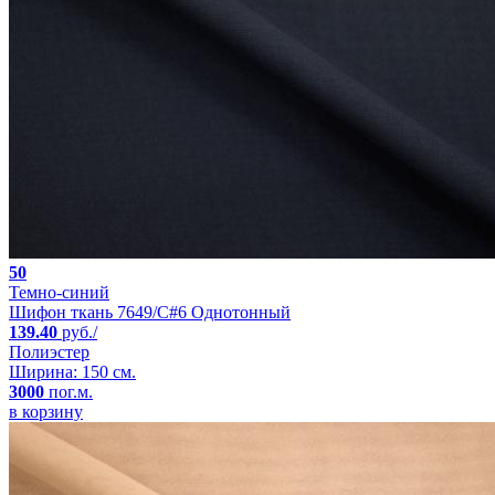
50
Темно-синий
Шифон ткань 7649/C#6 Однотонный
139.40
руб./
Полиэстер
Ширина: 150 см.
3000
пог.м.
в корзину