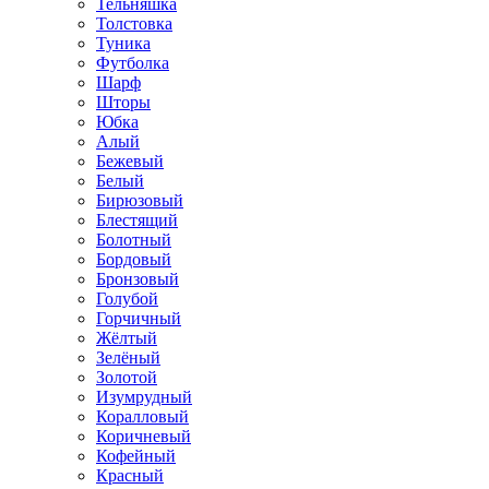
Тельняшка
Толстовка
Туника
Футболка
Шарф
Шторы
Юбка
Алый
Бежевый
Белый
Бирюзовый
Блестящий
Болотный
Бордовый
Бронзовый
Голубой
Горчичный
Жёлтый
Зелёный
Золотой
Изумрудный
Коралловый
Коричневый
Кофейный
Красный