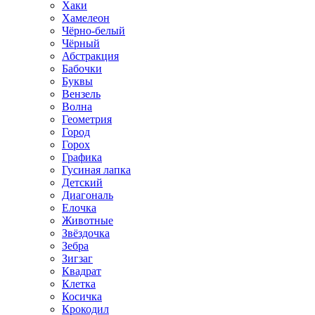
Хаки
Хамелеон
Чёрно-белый
Чёрный
Абстракция
Бабочки
Буквы
Вензель
Волна
Геометрия
Город
Горох
Графика
Гусиная лапка
Детский
Диагональ
Елочка
Животные
Звёздочка
Зебра
Зигзаг
Квадрат
Клетка
Косичка
Крокодил