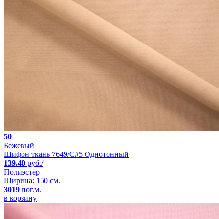
50
Бежевый
Шифон ткань 7649/C#5 Однотонный
139.40
руб./
Полиэстер
Ширина: 150 см.
3019
пог.м.
в корзину