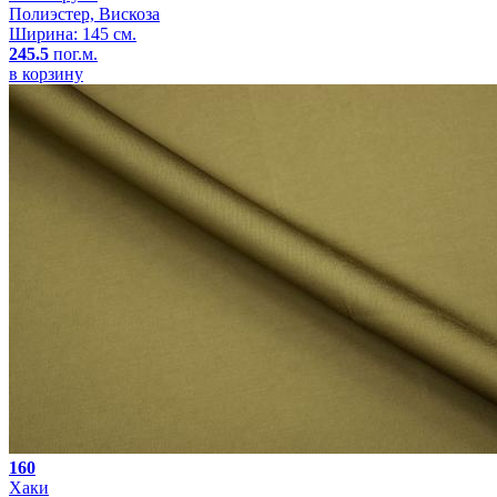
Полиэстер, Вискоза
Ширина: 145 см.
245.5
пог.м.
в корзину
160
Хаки