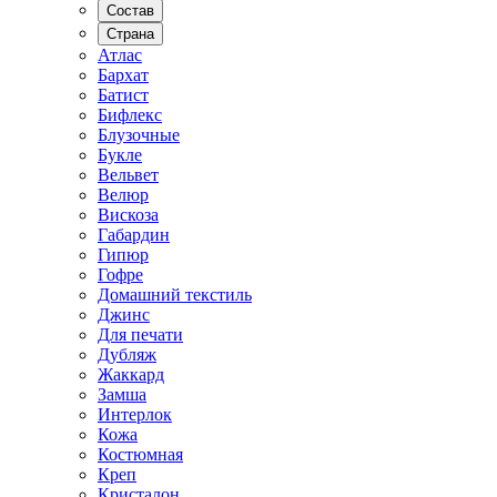
Состав
Страна
Атлас
Бархат
Батист
Бифлекс
Блузочные
Букле
Вельвет
Велюр
Вискоза
Габардин
Гипюр
Гофре
Домашний текстиль
Джинс
Для печати
Дубляж
Жаккард
Замша
Интерлок
Кожа
Костюмная
Креп
Кристалон