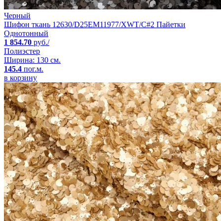
Черный
Шифон ткань 12630/D25EM11977/XWT/C#2 Пайетки
Однотонный
1 854.70
руб./
Полиэстер
Ширина: 130 см.
145.4
пог.м.
в корзину