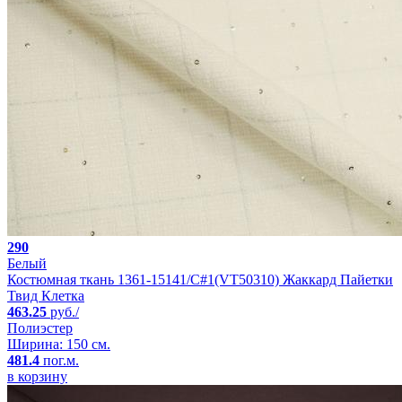
290
Белый
Костюмная ткань 1361-15141/C#1(VT50310) Жаккард Пайетки
Твид Клетка
463.25
руб./
Полиэстер
Ширина: 150 см.
481.4
пог.м.
в корзину