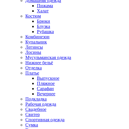
Домашняя одежда
Пижама
Халат
Костюм
Брюки
Блузка
Рубашка
Комбинезон
Купальник
Легинсы
Лосины
Мусульманская одежда
Нижнее бельё
Отделка
Платье
Выпускное
Пляжное
Сарафан
Вечернее
Подкладка
Рабочая одежда
Свадебное
Свитер
Спортивная одежда
Сумка