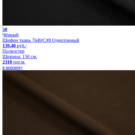
50
Чёрный
Шифон ткань 7649/C#8 Однотонный
139.40
руб./
Полиэстер
Ширина: 150 см.
2310
пог.м.
в корзину