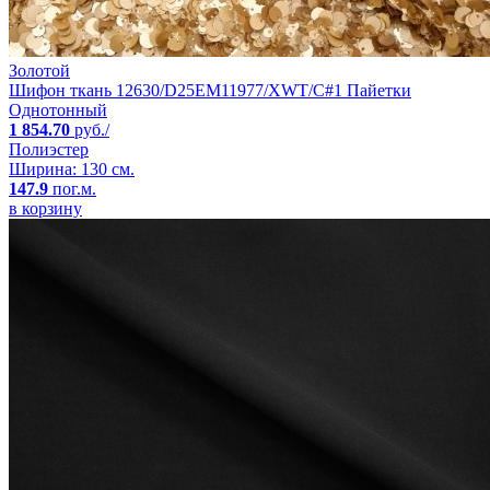
Золотой
Шифон ткань 12630/D25EM11977/XWT/C#1 Пайетки
Однотонный
1 854.70
руб./
Полиэстер
Ширина: 130 см.
147.9
пог.м.
в корзину