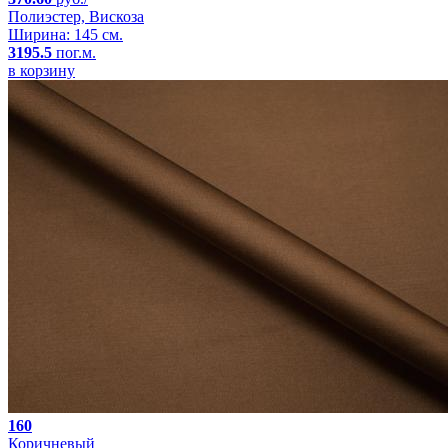
Полиэстер, Вискоза
Ширина: 145 см.
3195.5
пог.м.
в корзину
160
Коричневый