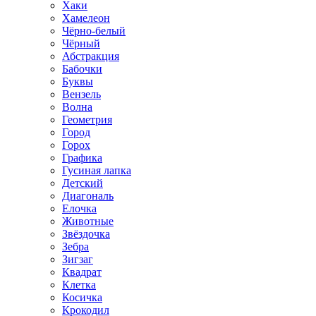
Хаки
Хамелеон
Чёрно-белый
Чёрный
Абстракция
Бабочки
Буквы
Вензель
Волна
Геометрия
Город
Горох
Графика
Гусиная лапка
Детский
Диагональ
Елочка
Животные
Звёздочка
Зебра
Зигзаг
Квадрат
Клетка
Косичка
Крокодил