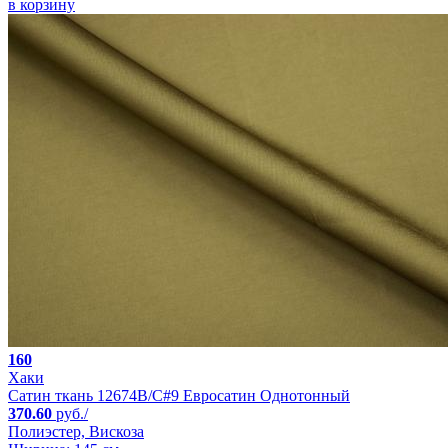
в корзину
160
Хаки
Сатин ткань 12674B/C#9 Евросатин Однотонный
370.60
руб./
Полиэстер, Вискоза