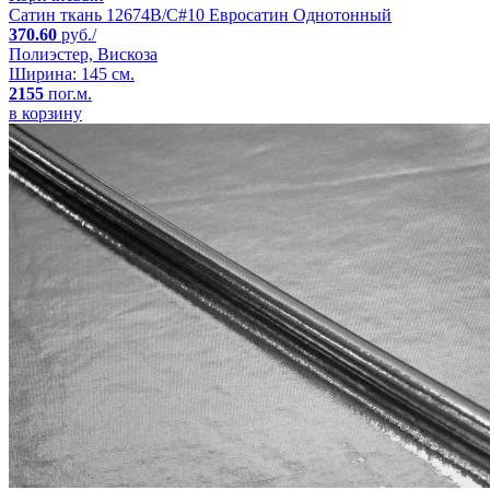
Сатин ткань 12674B/C#10 Евросатин Однотонный
370.60
руб./
Полиэстер, Вискоза
Ширина: 145 см.
2155
пог.м.
в корзину