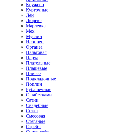
Кружево
Курточные
Лён
Люрекс
Марлевка
Мех
Муслин
Неопрен
Органза
Пальтовая
Парча
Плательные
Плащевые
Плиссе
Подкладочные
Поплин
Рубашечные
С пайетками
Сатин
Свадебные
Сетка
Смесовая
Стеганые
Стрейч
Супер софт