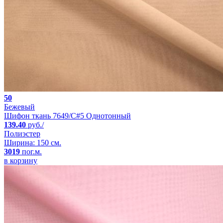
50
Бежевый
Шифон ткань 7649/C#5 Однотонный
139.40
руб./
Полиэстер
Ширина: 150 см.
3019
пог.м.
в корзину