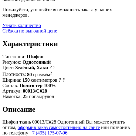
Пожалуйста, уточняйте возможность заказа у наших
менеджеров.
Узнать количество
Стёжка по выгодной цене
Характеристики
Тип ткани:
Шифон
Рисунок:
Однотонный
Цвет:
Зелёный, Хаки
?
?
2
Плотность:
80
грамм/м
Ширина:
150
сантиметров
?
?
Состав:
Полиэстер 100%
Артикул:
00013/C#28
Намотка:
25
пог.м./рулон
Описание
Шифон ткань 00013/C#28 Однотонный Вы можете купить
оптом,
оформив заказ самостоятельно на сайте
или позвонив
по телефону
+7 (495) 175-07-06
.