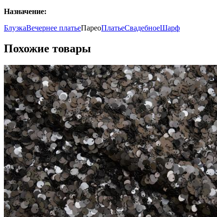
Назначение:
Блузка
Вечернее платье
Парео
Платье
Свадебное
Шарф
Похожие товары