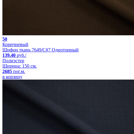
50
Коричневый
Шифон ткань 7649/C#7 Однотонный
139.40
руб./
Полиэстер
Ширина: 150 см.
2685
пог.м.
в корзину