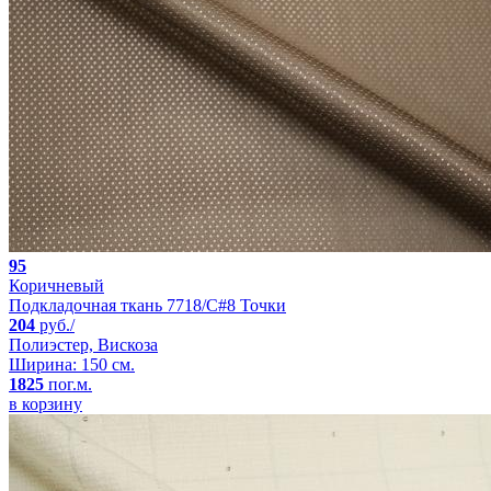
95
Коричневый
Подкладочная ткань 7718/C#8 Точки
204
руб./
Полиэстер, Вискоза
Ширина: 150 см.
1825
пог.м.
в корзину