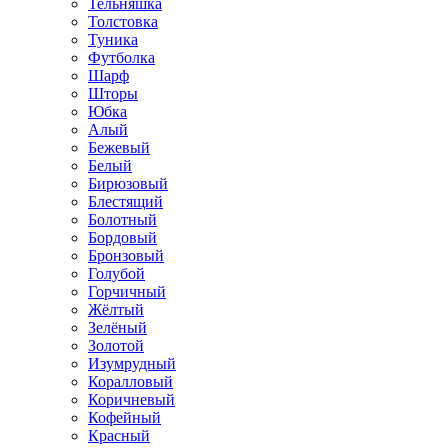
Тельняшка
Толстовка
Туника
Футболка
Шарф
Шторы
Юбка
Алый
Бежевый
Белый
Бирюзовый
Блестящий
Болотный
Бордовый
Бронзовый
Голубой
Горчичный
Жёлтый
Зелёный
Золотой
Изумрудный
Коралловый
Коричневый
Кофейный
Красный