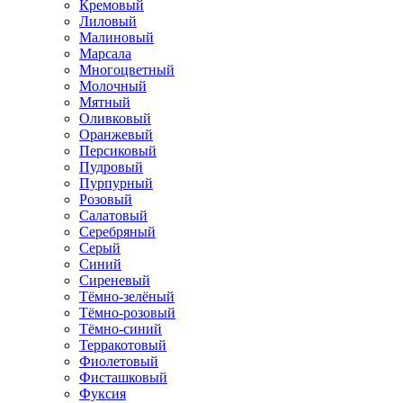
Кремовый
Лиловый
Малиновый
Марсала
Многоцветный
Молочный
Мятный
Оливковый
Оранжевый
Персиковый
Пудровый
Пурпурный
Розовый
Салатовый
Серебряный
Серый
Синий
Сиреневый
Тёмно-зелёный
Тёмно-розовый
Тёмно-синий
Терракотовый
Фиолетовый
Фисташковый
Фуксия