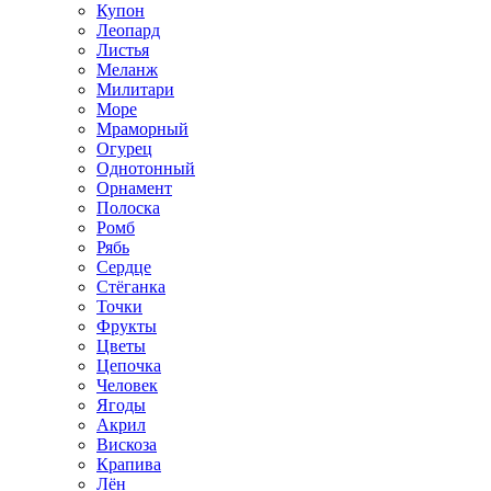
Купон
Леопард
Листья
Меланж
Милитари
Море
Мраморный
Огурец
Однотонный
Орнамент
Полоска
Ромб
Рябь
Сердце
Стёганка
Точки
Фрукты
Цветы
Цепочка
Человек
Ягоды
Акрил
Вискоза
Крапива
Лён