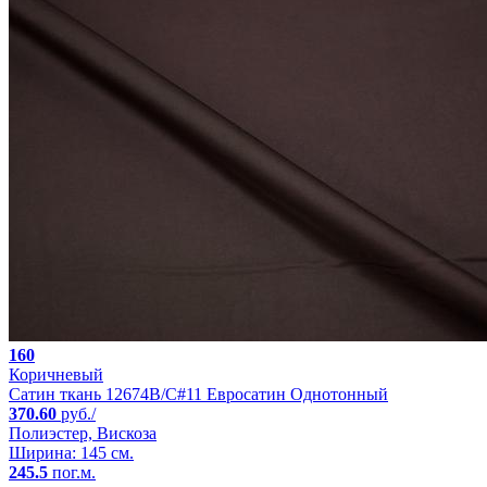
160
Коричневый
Сатин ткань 12674B/C#11 Евросатин Однотонный
370.60
руб./
Полиэстер, Вискоза
Ширина: 145 см.
245.5
пог.м.