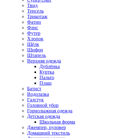
Твид
Тенсель
Трикотаж
Фатин
Флис
Футер
Хлопок
Шёлк
Шифон
Штапель
Верхняя одежда
Дублёнка
Куртка
Пальто
Плащ
Батист
Водолазка
Галстук
Головной убор
Горнолыжная одежда
Детская одежда
Школьная форма
Джемпер, пуловер
Домашний текстиль