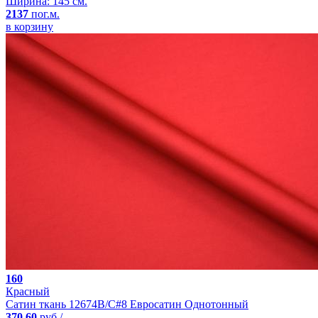
Ширина: 145 см.
2137
пог.м.
в корзину
160
Красный
Сатин ткань 12674B/C#8 Евросатин Однотонный
370.60
руб./