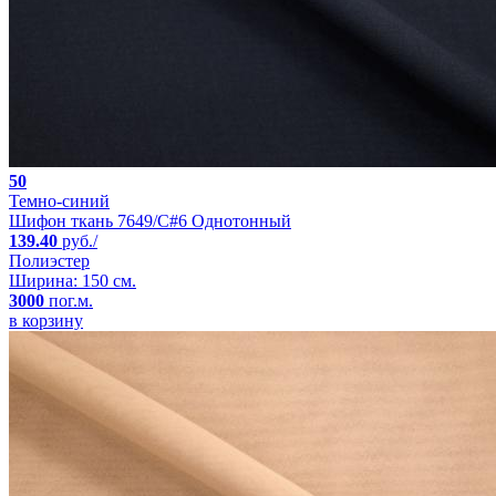
50
Темно-синий
Шифон ткань 7649/C#6 Однотонный
139.40
руб./
Полиэстер
Ширина: 150 см.
3000
пог.м.
в корзину