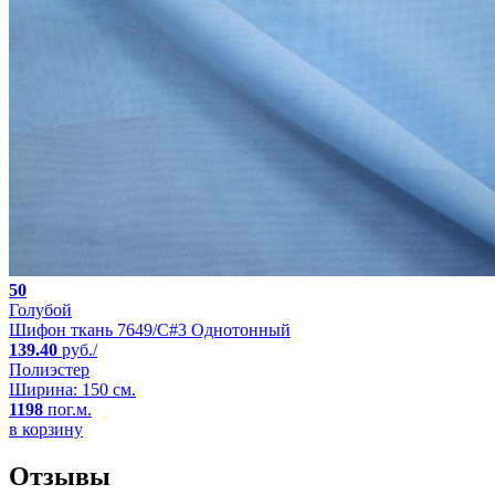
50
Голубой
Шифон ткань 7649/C#3 Однотонный
139.40
руб./
Полиэстер
Ширина: 150 см.
1198
пог.м.
в корзину
Отзывы