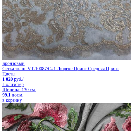
Бронзовый
Сетка ткань VT-10087/C#1 Люрекс Принт Средняя Принт
Цветы
1 020
руб./
Полиэстер
Ширина: 130 см.
99.1
пог.м.
в корзину