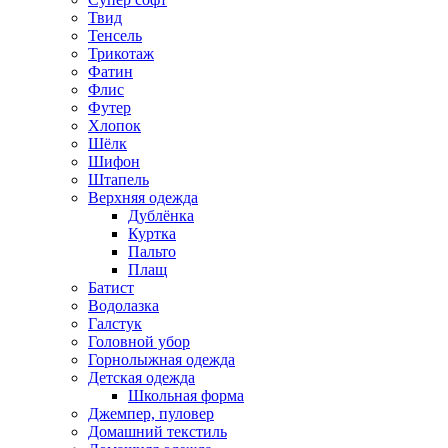
Твид
Тенсель
Трикотаж
Фатин
Флис
Футер
Хлопок
Шёлк
Шифон
Штапель
Верхняя одежда
Дублёнка
Куртка
Пальто
Плащ
Батист
Водолазка
Галстук
Головной убор
Горнолыжная одежда
Детская одежда
Школьная форма
Джемпер, пуловер
Домашний текстиль