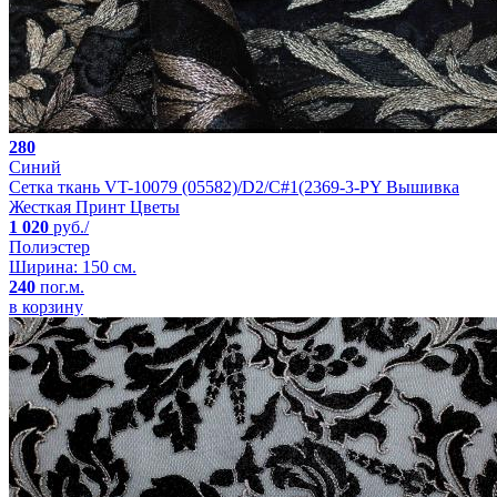
280
Синий
Сетка ткань VT-10079 (05582)/D2/C#1(2369-3-PY Вышивка
Жесткая Принт Цветы
1 020
руб./
Полиэстер
Ширина: 150 см.
240
пог.м.
в корзину