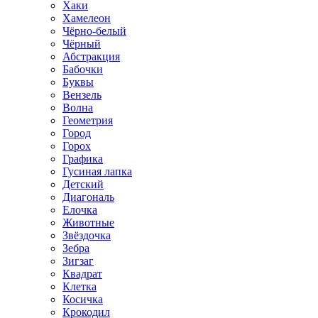
Хаки
Хамелеон
Чёрно-белый
Чёрный
Абстракция
Бабочки
Буквы
Вензель
Волна
Геометрия
Город
Горох
Графика
Гусиная лапка
Детский
Диагональ
Елочка
Животные
Звёздочка
Зебра
Зигзаг
Квадрат
Клетка
Косичка
Крокодил