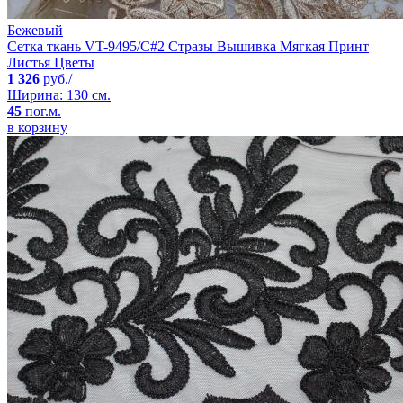
Бежевый
Сетка ткань VT-9495/C#2 Стразы Вышивка Мягкая Принт
Листья Цветы
1 326
руб./
Ширина: 130 см.
45
пог.м.
в корзину