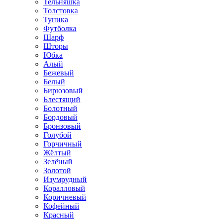
Тельняшка
Толстовка
Туника
Футболка
Шарф
Шторы
Юбка
Алый
Бежевый
Белый
Бирюзовый
Блестящий
Болотный
Бордовый
Бронзовый
Голубой
Горчичный
Жёлтый
Зелёный
Золотой
Изумрудный
Коралловый
Коричневый
Кофейный
Красный