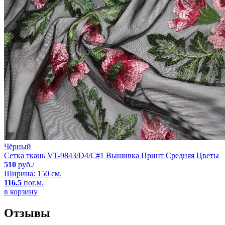
Чёрный
Сетка ткань VT-9843/D4/C#1 Вышивка Принт Средняя Цветы
510
руб./
Ширина: 150 см.
116.5
пог.м.
в корзину
Отзывы