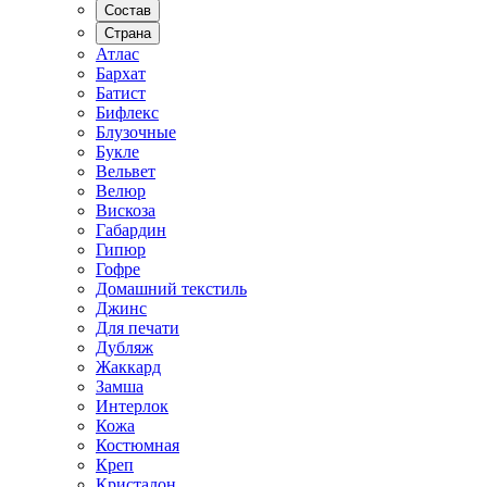
Состав
Страна
Атлас
Бархат
Батист
Бифлекс
Блузочные
Букле
Вельвет
Велюр
Вискоза
Габардин
Гипюр
Гофре
Домашний текстиль
Джинс
Для печати
Дубляж
Жаккард
Замша
Интерлок
Кожа
Костюмная
Креп
Кристалон