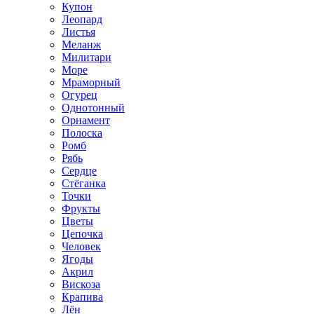
Купон
Леопард
Листья
Меланж
Милитари
Море
Мраморный
Огурец
Однотонный
Орнамент
Полоска
Ромб
Рябь
Сердце
Стёганка
Точки
Фрукты
Цветы
Цепочка
Человек
Ягоды
Акрил
Вискоза
Крапива
Лён