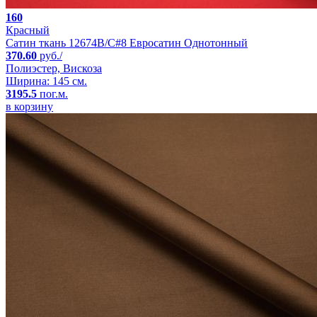
160
Красный
Сатин ткань 12674B/C#8 Евросатин Однотонный
370.60
руб./
Полиэстер, Вискоза
Ширина: 145 см.
3195.5
пог.м.
в корзину