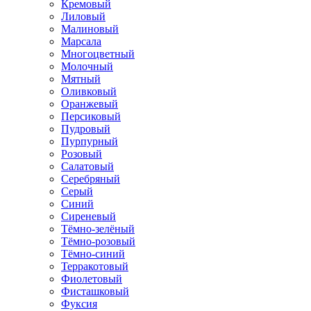
Кремовый
Лиловый
Малиновый
Марсала
Многоцветный
Молочный
Мятный
Оливковый
Оранжевый
Персиковый
Пудровый
Пурпурный
Розовый
Салатовый
Серебряный
Серый
Синий
Сиреневый
Тёмно-зелёный
Тёмно-розовый
Тёмно-синий
Терракотовый
Фиолетовый
Фисташковый
Фуксия