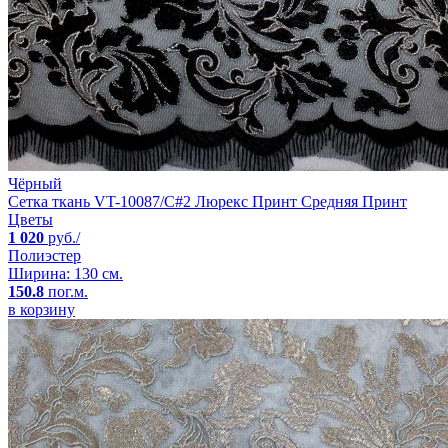
Чёрный
Сетка ткань VT-10087/C#2 Люрекс Принт Средняя Принт
Цветы
1 020
руб./
Полиэстер
Ширина: 130 см.
150.8
пог.м.
в корзину