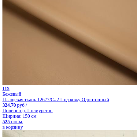
115
Бежевый
Плащевая ткань 12677/C#2 Под кожу Однотонный
324.70
руб./
Полиэстер, Полиуретан
Ширина: 150 см.
525
пог.м.
в корзину