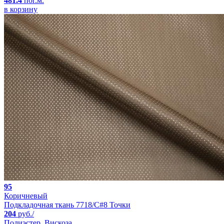
481.4
пог.м.
в корзину
95
Коричневый
Подкладочная ткань 7718/C#8 Точки
204
руб./
Полиэстер, Вискоза