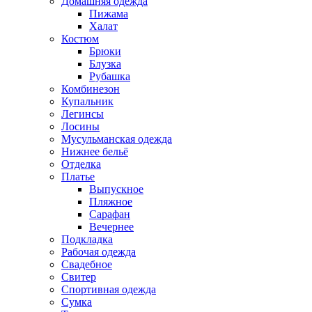
Домашняя одежда
Пижама
Халат
Костюм
Брюки
Блузка
Рубашка
Комбинезон
Купальник
Легинсы
Лосины
Мусульманская одежда
Нижнее бельё
Отделка
Платье
Выпускное
Пляжное
Сарафан
Вечернее
Подкладка
Рабочая одежда
Свадебное
Свитер
Спортивная одежда
Сумка