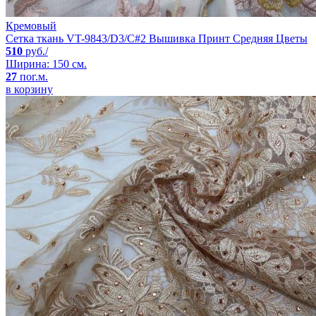
Кремовый
Сетка ткань VT-9843/D3/C#2 Вышивка Принт Средняя Цветы
510
руб./
Ширина: 150 см.
27
пог.м.
в корзину