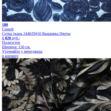
100
Синий
Сетка ткань 2440/D#10 Вышивка Цветы
1 020
руб./
Полиэстер
Ширина: 150 см.
Уточняйте у менеджера
в корзину