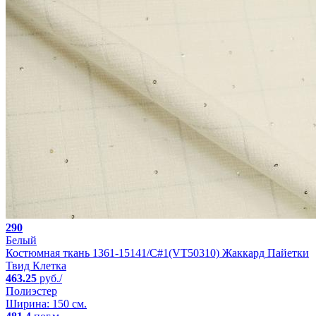
290
Белый
Костюмная ткань 1361-15141/C#1(VT50310) Жаккард Пайетки
Твид Клетка
463.25
руб./
Полиэстер
Ширина: 150 см.