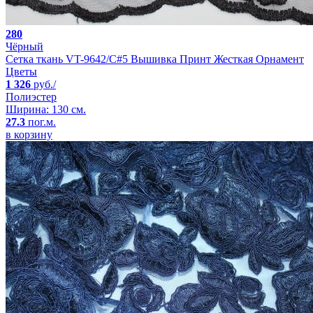
280
Чёрный
Сетка ткань VT-9642/C#5 Вышивка Принт Жесткая Орнамент
Цветы
1 326
руб./
Полиэстер
Ширина: 130 см.
27.3
пог.м.
в корзину