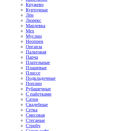
Кружево
Курточные
Лён
Люрекс
Марлевка
Мех
Муслин
Неопрен
Органза
Пальтовая
Парча
Плательные
Плащевые
Плиссе
Подкладочные
Поплин
Рубашечные
С пайетками
Сатин
Свадебные
Сетка
Смесовая
Стеганые
Стрейч
Супер софт