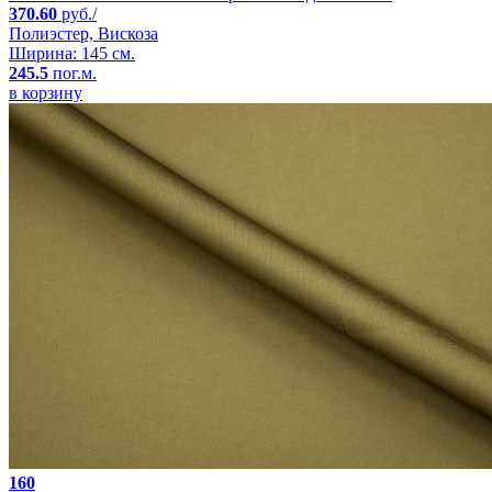
370.60
руб./
Полиэстер, Вискоза
Ширина: 145 см.
245.5
пог.м.
в корзину
160