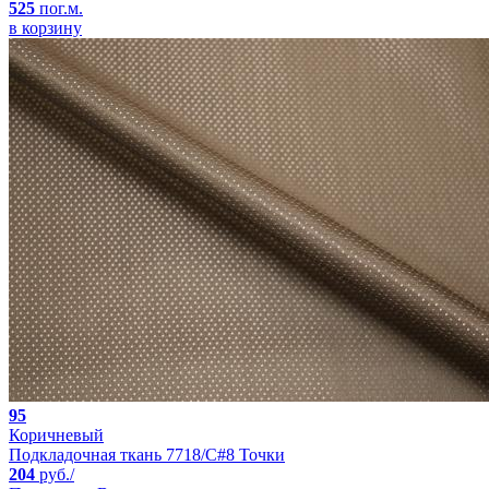
525
пог.м.
в корзину
95
Коричневый
Подкладочная ткань 7718/C#8 Точки
204
руб./