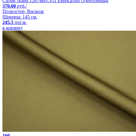
Сатин ткань 12674B/C#11 Евросатин Однотонный
370.60
руб./
Полиэстер, Вискоза
Ширина: 145 см.
245.5
пог.м.
в корзину
160