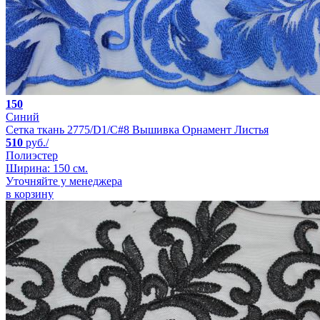
150
Синий
Сетка ткань 2775/D1/C#8 Вышивка Орнамент Листья
510
руб./
Полиэстер
Ширина: 150 см.
Уточняйте у менеджера
в корзину