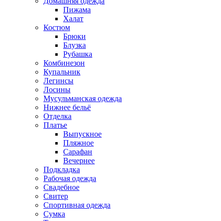
Домашняя одежда
Пижама
Халат
Костюм
Брюки
Блузка
Рубашка
Комбинезон
Купальник
Легинсы
Лосины
Мусульманская одежда
Нижнее бельё
Отделка
Платье
Выпускное
Пляжное
Сарафан
Вечернее
Подкладка
Рабочая одежда
Свадебное
Свитер
Спортивная одежда
Сумка