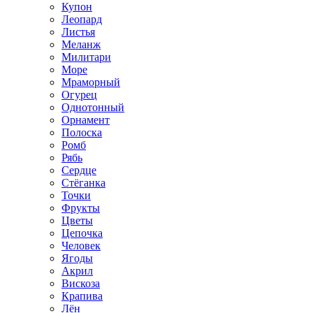
Купон
Леопард
Листья
Меланж
Милитари
Море
Мраморный
Огурец
Однотонный
Орнамент
Полоска
Ромб
Рябь
Сердце
Стёганка
Точки
Фрукты
Цветы
Цепочка
Человек
Ягоды
Акрил
Вискоза
Крапива
Лён