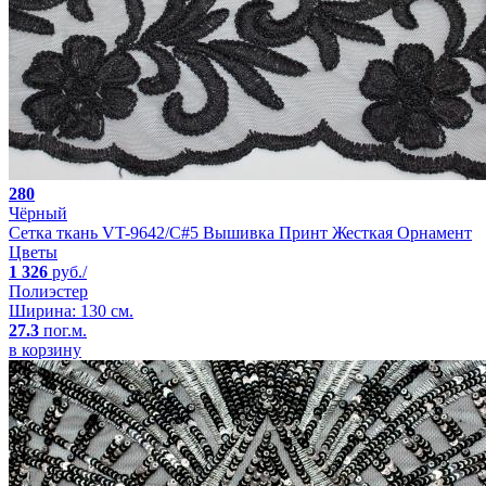
280
Чёрный
Сетка ткань VT-9642/C#5 Вышивка Принт Жесткая Орнамент
Цветы
1 326
руб./
Полиэстер
Ширина: 130 см.
27.3
пог.м.
в корзину