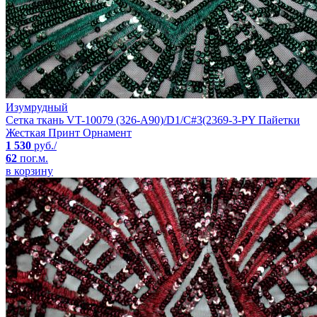
Изумрудный
Сетка ткань VT-10079 (326-A90)/D1/C#3(2369-3-PY Пайетки
Жесткая Принт Орнамент
1 530
руб./
62
пог.м.
в корзину