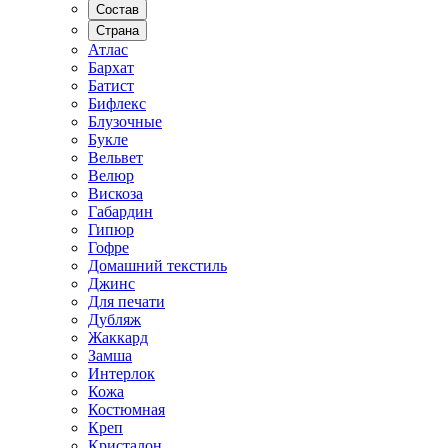
Состав
Страна
Атлас
Бархат
Батист
Бифлекс
Блузочные
Букле
Вельвет
Велюр
Вискоза
Габардин
Гипюр
Гофре
Домашний текстиль
Джинс
Для печати
Дубляж
Жаккард
Замша
Интерлок
Кожа
Костюмная
Креп
Кристалон