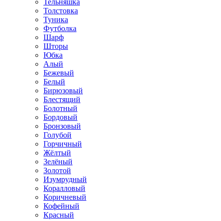
Тельняшка
Толстовка
Туника
Футболка
Шарф
Шторы
Юбка
Алый
Бежевый
Белый
Бирюзовый
Блестящий
Болотный
Бордовый
Бронзовый
Голубой
Горчичный
Жёлтый
Зелёный
Золотой
Изумрудный
Коралловый
Коричневый
Кофейный
Красный