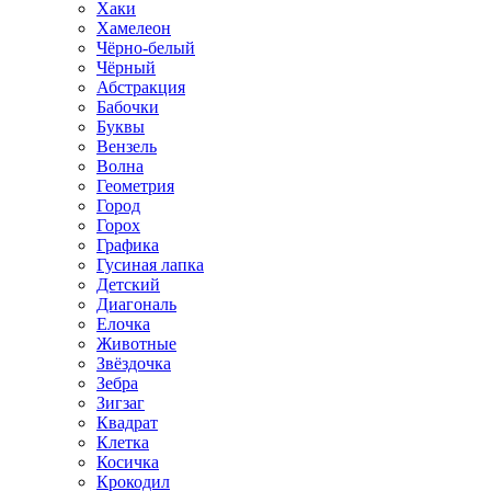
Хаки
Хамелеон
Чёрно-белый
Чёрный
Абстракция
Бабочки
Буквы
Вензель
Волна
Геометрия
Город
Горох
Графика
Гусиная лапка
Детский
Диагональ
Елочка
Животные
Звёздочка
Зебра
Зигзаг
Квадрат
Клетка
Косичка
Крокодил