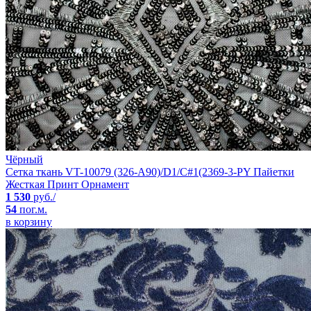
Чёрный
Сетка ткань VT-10079 (326-A90)/D1/C#1(2369-3-PY Пайетки
Жесткая Принт Орнамент
1 530
руб./
54
пог.м.
в корзину