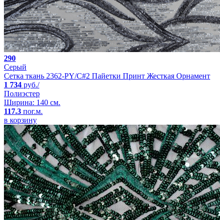
290
Серый
Сетка ткань 2362-PY/C#2 Пайетки Принт Жесткая Орнамент
1 734
руб./
Полиэстер
Ширина: 140 см.
117.3
пог.м.
в корзину