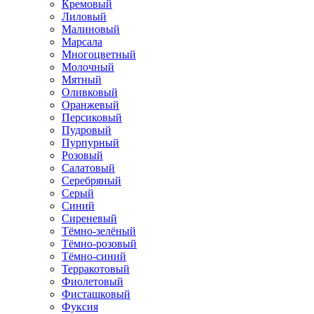
Кремовый
Лиловый
Малиновый
Марсала
Многоцветный
Молочный
Мятный
Оливковый
Оранжевый
Персиковый
Пудровый
Пурпурный
Розовый
Салатовый
Серебряный
Серый
Синий
Сиреневый
Тёмно-зелёный
Тёмно-розовый
Тёмно-синий
Терракотовый
Фиолетовый
Фисташковый
Фуксия