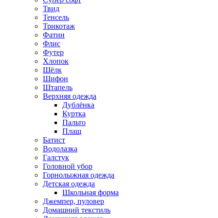
Твид
Тенсель
Трикотаж
Фатин
Флис
Футер
Хлопок
Шёлк
Шифон
Штапель
Верхняя одежда
Дублёнка
Куртка
Пальто
Плащ
Батист
Водолазка
Галстук
Головной убор
Горнолыжная одежда
Детская одежда
Школьная форма
Джемпер, пуловер
Домашний текстиль