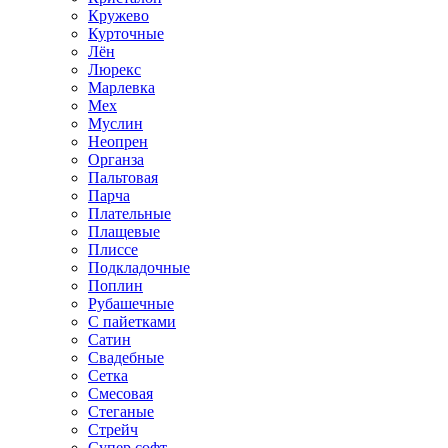
Кружево
Курточные
Лён
Люрекс
Марлевка
Мех
Муслин
Неопрен
Органза
Пальтовая
Парча
Плательные
Плащевые
Плиссе
Подкладочные
Поплин
Рубашечные
С пайетками
Сатин
Свадебные
Сетка
Смесовая
Стеганые
Стрейч
Супер софт