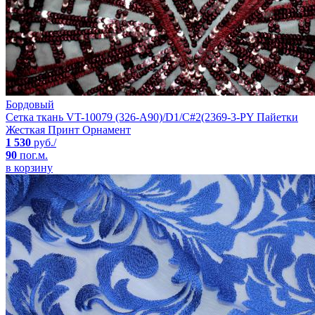
Бордовый
Сетка ткань VT-10079 (326-A90)/D1/C#2(2369-3-PY Пайетки
Жесткая Принт Орнамент
1 530
руб./
90
пог.м.
в корзину