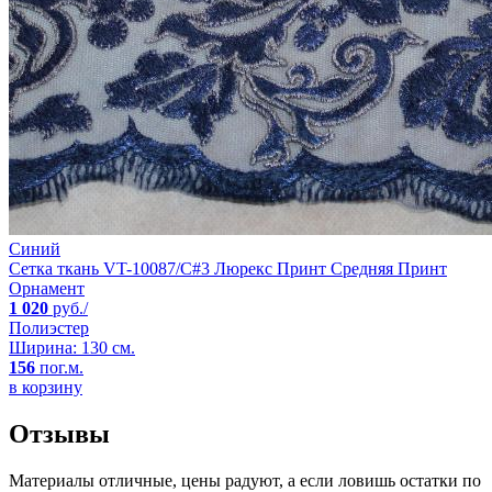
Синий
Сетка ткань VT-10087/C#3 Люрекс Принт Средняя Принт
Орнамент
1 020
руб./
Полиэстер
Ширина: 130 см.
156
пог.м.
в корзину
Отзывы
Материалы отличные, цены радуют, а если ловишь остатки по