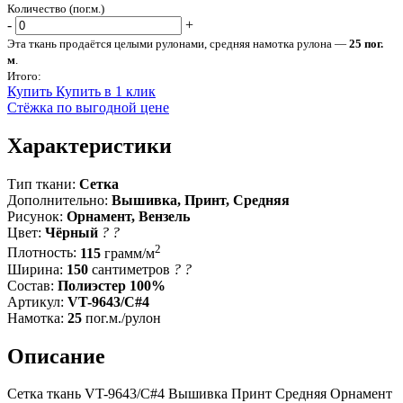
Количество (пог.м.)
-
+
Эта ткань продаётся целыми рулонами, средняя намотка рулона —
25 пог.
м
.
Итого:
Купить
Купить в 1 клик
Стёжка по выгодной цене
Характеристики
Тип ткани:
Сетка
Дополнительно:
Вышивка, Принт, Средняя
Рисунок:
Орнамент, Вензель
Цвет:
Чёрный
?
?
2
Плотность:
115
грамм/м
Ширина:
150
сантиметров
?
?
Состав:
Полиэстер 100%
Артикул:
VT-9643/C#4
Намотка:
25
пог.м./рулон
Описание
Сетка ткань VT-9643/C#4 Вышивка Принт Средняя Орнамент