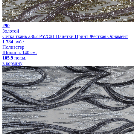
290
Золотой
Сетка ткань 2362-PY/C#1 Пайетки Принт Жесткая Орнамент
1 734
руб./
Полиэстер
Ширина: 140 см.
105.9
пог.м.
в корзину