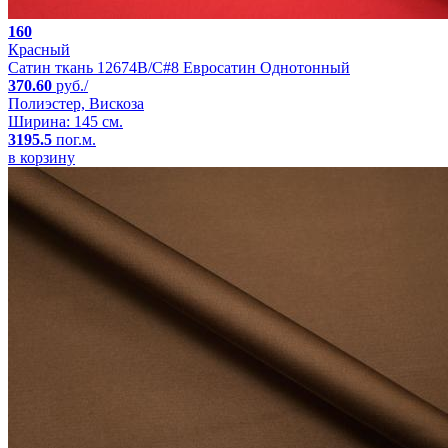
160
Красный
Сатин ткань 12674B/C#8 Евросатин Однотонный
370.60
руб./
Полиэстер, Вискоза
Ширина: 145 см.
3195.5
пог.м.
в корзину