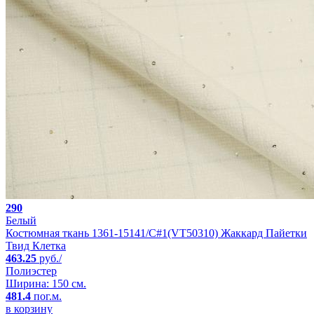
290
Белый
Костюмная ткань 1361-15141/C#1(VT50310) Жаккард Пайетки
Твид Клетка
463.25
руб./
Полиэстер
Ширина: 150 см.
481.4
пог.м.
в корзину