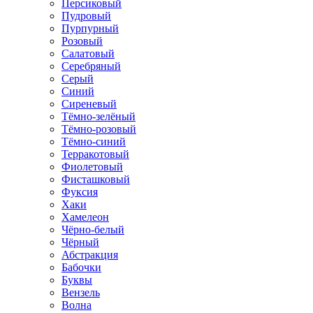
Персиковый
Пудровый
Пурпурный
Розовый
Салатовый
Серебряный
Серый
Синий
Сиреневый
Тёмно-зелёный
Тёмно-розовый
Тёмно-синий
Терракотовый
Фиолетовый
Фисташковый
Фуксия
Хаки
Хамелеон
Чёрно-белый
Чёрный
Абстракция
Бабочки
Буквы
Вензель
Волна