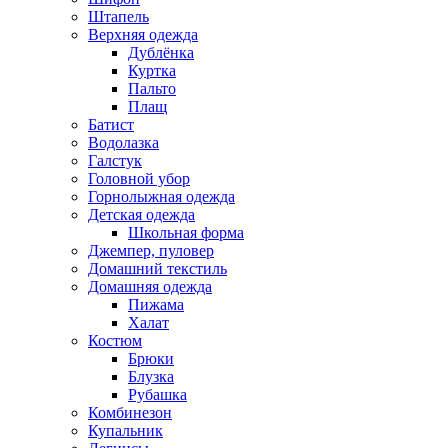
Штапель
Верхняя одежда
Дублёнка
Куртка
Пальто
Плащ
Батист
Водолазка
Галстук
Головной убор
Горнолыжная одежда
Детская одежда
Школьная форма
Джемпер, пуловер
Домашний текстиль
Домашняя одежда
Пижама
Халат
Костюм
Брюки
Блузка
Рубашка
Комбинезон
Купальник