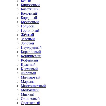
Белый
Бирюзовый
Блестящий
Болотный
Бордовый
Бронзовый
Голубой
Горчичный
Жёлтый
Зелёный
Золотой
Изумрудный
Коралловый
Коричневый
Кофейный
Красный
Кремовый
Лиловый
Малиновый
Марсала
Многоцветный
Молочный
Мятный
Оливковый
Оранжевый