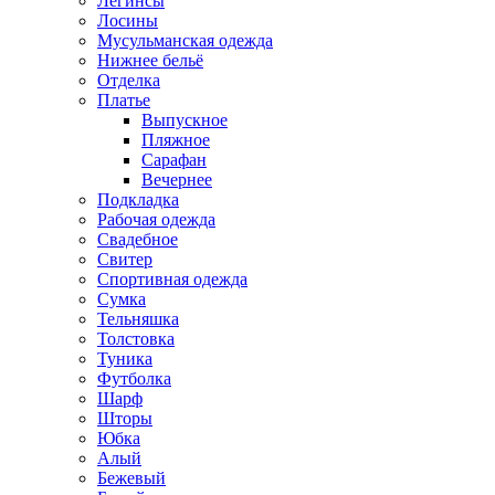
Легинсы
Лосины
Мусульманская одежда
Нижнее бельё
Отделка
Платье
Выпускное
Пляжное
Сарафан
Вечернее
Подкладка
Рабочая одежда
Свадебное
Свитер
Спортивная одежда
Сумка
Тельняшка
Толстовка
Туника
Футболка
Шарф
Шторы
Юбка
Алый
Бежевый