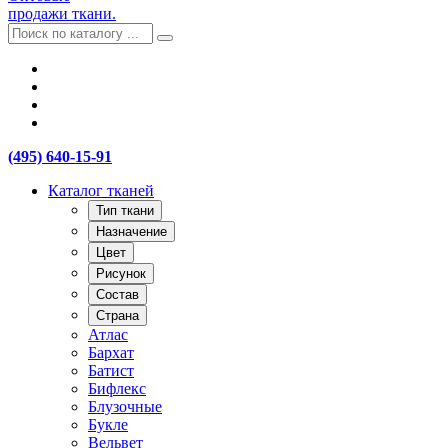
продажи ткани.
(495) 640-15-91
Каталог тканей
Тип ткани
Назначение
Цвет
Рисунок
Состав
Страна
Атлас
Бархат
Батист
Бифлекс
Блузочные
Букле
Вельвет