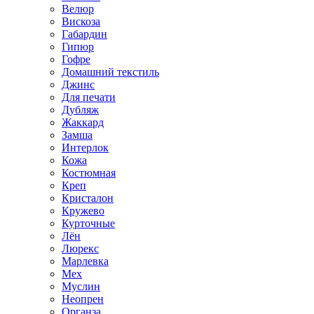
Велюр
Вискоза
Габардин
Гипюр
Гофре
Домашний текстиль
Джинс
Для печати
Дубляж
Жаккард
Замша
Интерлок
Кожа
Костюмная
Креп
Кристалон
Кружево
Курточные
Лён
Люрекс
Марлевка
Мех
Муслин
Неопрен
Органза