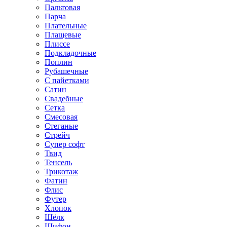
Пальтовая
Парча
Плательные
Плащевые
Плиссе
Подкладочные
Поплин
Рубашечные
С пайетками
Сатин
Свадебные
Сетка
Смесовая
Стеганые
Стрейч
Супер софт
Твид
Тенсель
Трикотаж
Фатин
Флис
Футер
Хлопок
Шёлк
Шифон