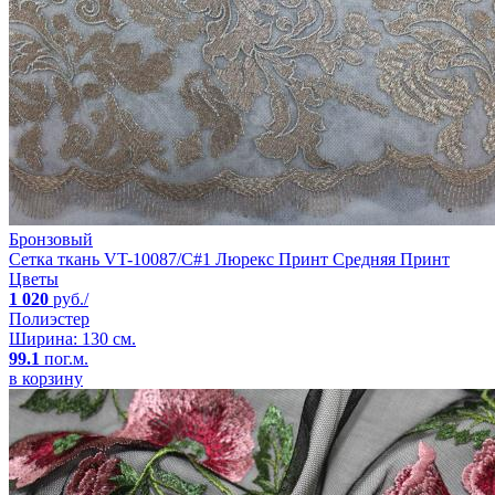
Бронзовый
Сетка ткань VT-10087/C#1 Люрекс Принт Средняя Принт
Цветы
1 020
руб./
Полиэстер
Ширина: 130 см.
99.1
пог.м.
в корзину