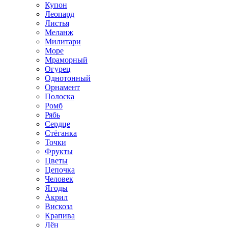
Купон
Леопард
Листья
Меланж
Милитари
Море
Мраморный
Огурец
Однотонный
Орнамент
Полоска
Ромб
Рябь
Сердце
Стёганка
Точки
Фрукты
Цветы
Цепочка
Человек
Ягоды
Акрил
Вискоза
Крапива
Лён