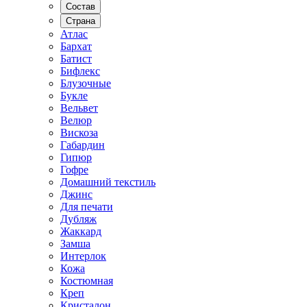
Состав
Страна
Атлас
Бархат
Батист
Бифлекс
Блузочные
Букле
Вельвет
Велюр
Вискоза
Габардин
Гипюр
Гофре
Домашний текстиль
Джинс
Для печати
Дубляж
Жаккард
Замша
Интерлок
Кожа
Костюмная
Креп
Кристалон