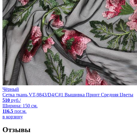
Чёрный
Сетка ткань VT-9843/D4/C#1 Вышивка Принт Средняя Цветы
510
руб./
Ширина: 150 см.
116.5
пог.м.
в корзину
Отзывы