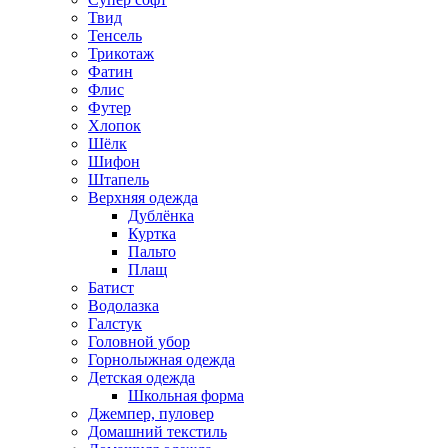
Твид
Тенсель
Трикотаж
Фатин
Флис
Футер
Хлопок
Шёлк
Шифон
Штапель
Верхняя одежда
Дублёнка
Куртка
Пальто
Плащ
Батист
Водолазка
Галстук
Головной убор
Горнолыжная одежда
Детская одежда
Школьная форма
Джемпер, пуловер
Домашний текстиль