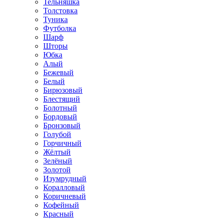
Тельняшка
Толстовка
Туника
Футболка
Шарф
Шторы
Юбка
Алый
Бежевый
Белый
Бирюзовый
Блестящий
Болотный
Бордовый
Бронзовый
Голубой
Горчичный
Жёлтый
Зелёный
Золотой
Изумрудный
Коралловый
Коричневый
Кофейный
Красный