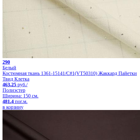
290
Белый
Костюмная ткань 1361-15141/C#1(VT50310) Жаккард Пайетки
Твид Клетка
463.25
руб./
Полиэстер
Ширина: 150 см.
481.4
пог.м.
в корзину