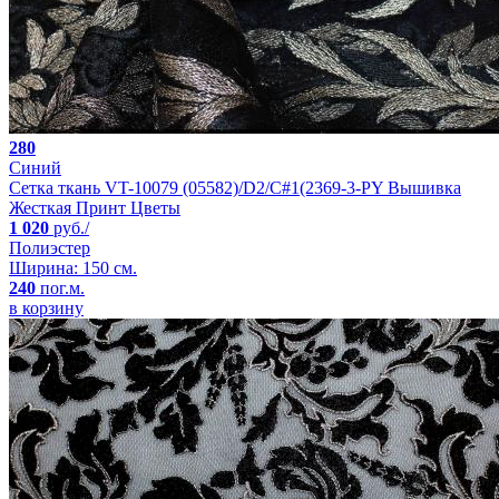
280
Синий
Сетка ткань VT-10079 (05582)/D2/C#1(2369-3-PY Вышивка
Жесткая Принт Цветы
1 020
руб./
Полиэстер
Ширина: 150 см.
240
пог.м.
в корзину