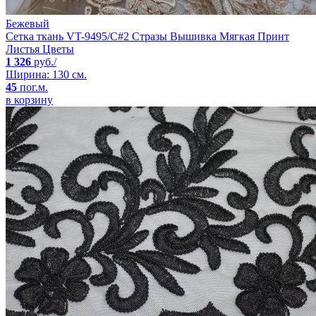
Бежевый
Сетка ткань VT-9495/C#2 Стразы Вышивка Мягкая Принт
Листья Цветы
1 326
руб./
Ширина: 130 см.
45
пог.м.
в корзину