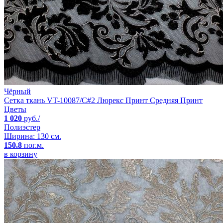
Чёрный
Сетка ткань VT-10087/C#2 Люрекс Принт Средняя Принт
Цветы
1 020
руб./
Полиэстер
Ширина: 130 см.
150.8
пог.м.
в корзину