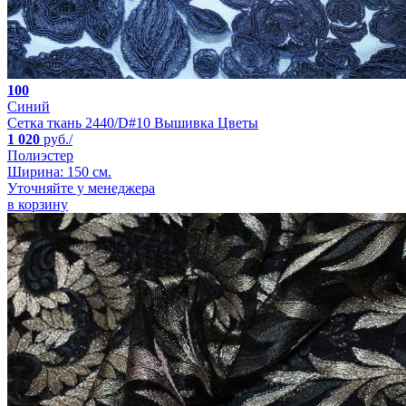
100
Синий
Сетка ткань 2440/D#10 Вышивка Цветы
1 020
руб./
Полиэстер
Ширина: 150 см.
Уточняйте у менеджера
в корзину