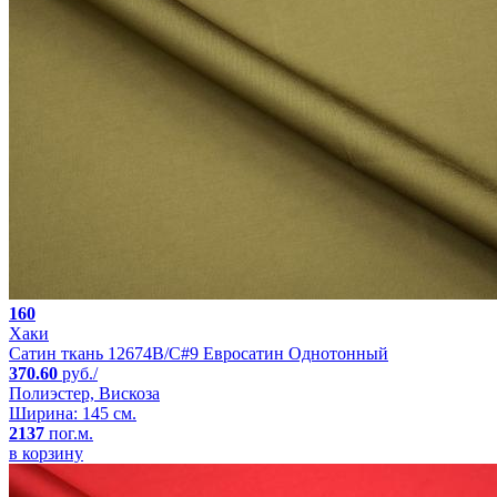
160
Хаки
Сатин ткань 12674B/C#9 Евросатин Однотонный
370.60
руб./
Полиэстер, Вискоза
Ширина: 145 см.
2137
пог.м.
в корзину