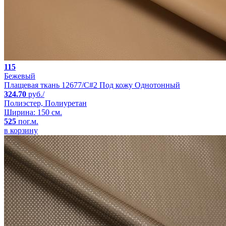
115
Бежевый
Плащевая ткань 12677/C#2 Под кожу Однотонный
324.70
руб./
Полиэстер, Полиуретан
Ширина: 150 см.
525
пог.м.
в корзину