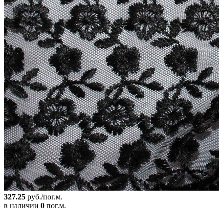
327.25
руб./пог.м.
в наличии
0
пог.м.