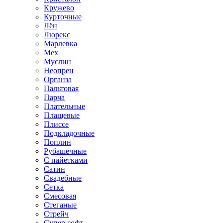
Кружево
Курточные
Лён
Люрекс
Марлевка
Мех
Муслин
Неопрен
Органза
Пальтовая
Парча
Плательные
Плащевые
Плиссе
Подкладочные
Поплин
Рубашечные
С пайетками
Сатин
Свадебные
Сетка
Смесовая
Стеганые
Стрейч
Супер софт