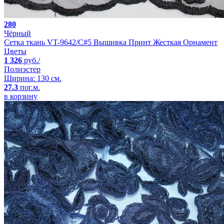
280
Чёрный
Сетка ткань VT-9642/C#5 Вышивка Принт Жесткая Орнамент
Цветы
1 326
руб./
Полиэстер
Ширина: 130 см.
27.3
пог.м.
в корзину