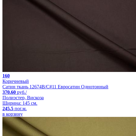
160
Коричневый
Сатин ткань 12674B/C#11 Евросатин Однотонный
370.60
руб./
Полиэстер, Вискоза
Ширина: 145 см.
245.5
пог.м.
в корзину