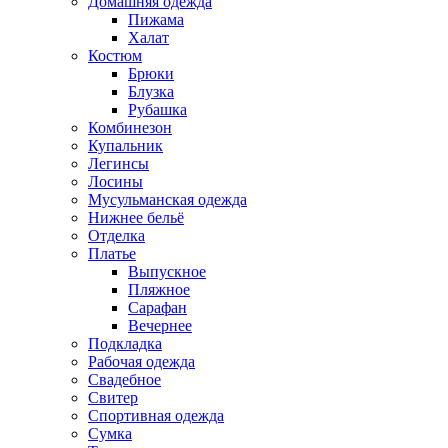
Домашняя одежда
Пижама
Халат
Костюм
Брюки
Блузка
Рубашка
Комбинезон
Купальник
Легинсы
Лосины
Мусульманская одежда
Нижнее бельё
Отделка
Платье
Выпускное
Пляжное
Сарафан
Вечернее
Подкладка
Рабочая одежда
Свадебное
Свитер
Спортивная одежда
Сумка