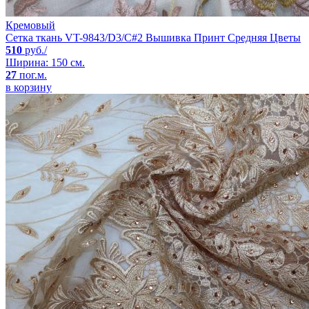
Кремовый
Сетка ткань VT-9843/D3/C#2 Вышивка Принт Средняя Цветы
510
руб./
Ширина: 150 см.
27
пог.м.
в корзину