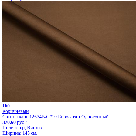
160
Коричневый
Сатин ткань 12674B/C#10 Евросатин Однотонный
370.60
руб./
Полиэстер, Вискоза
Ширина: 145 см.