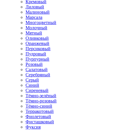
Кремовый
Лиловый
Малиновый
Марсала
Многоцветный
Молочный
Мятный
Оливковый
Оранжевый
Персиковый
Пудровый
Пурпурный
Розовый
Салатовый
Серебряный
Серый
Синий
Сиреневый
Тёмно-зелёный
Тёмно-розовый
Тёмно-синий
Терракотовый
Фиолетовый
Фисташковый
Фуксия