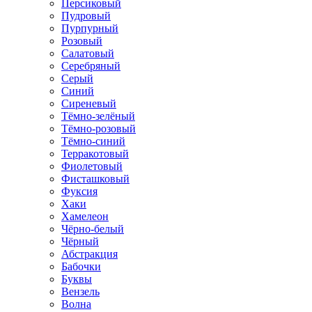
Персиковый
Пудровый
Пурпурный
Розовый
Салатовый
Серебряный
Серый
Синий
Сиреневый
Тёмно-зелёный
Тёмно-розовый
Тёмно-синий
Терракотовый
Фиолетовый
Фисташковый
Фуксия
Хаки
Хамелеон
Чёрно-белый
Чёрный
Абстракция
Бабочки
Буквы
Вензель
Волна