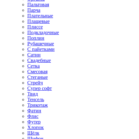
Пальтовая
Парча
Плательные
Плащевые
Плиссе
Подкладочные
Поплин
Рубашечные
С пайетками
Сатин
Свадебные
Сетка
Смесовая
Стеганые
Стрейч
Супер софт
Твид
Тенсель
Трикотаж
Фатин
Флис
Футер
Хлопок
Шёлк
Шифон