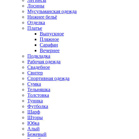
Легинсы
Лосины
Мусульманская одежда
Нижнее бельё
Отделка
Платье
Выпускное
Пляжное
Сарафан
Вечернее
Подкладка
Рабочая одежда
Свадебное
Свитер
Спортивная одежда
Сумка
Тельняшка
Толстовка
Туника
Футболка
Шарф
Шторы
Юбка
Алый
Бежевый