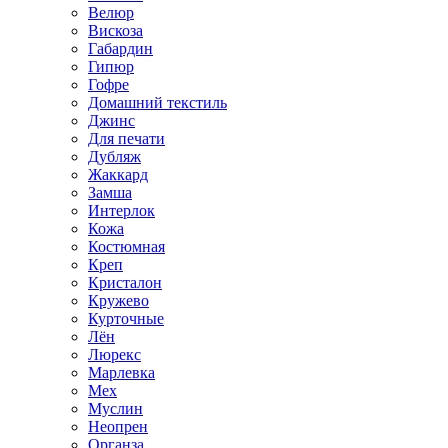
Велюр
Вискоза
Габардин
Гипюр
Гофре
Домашний текстиль
Джинс
Для печати
Дубляж
Жаккард
Замша
Интерлок
Кожа
Костюмная
Креп
Кристалон
Кружево
Курточные
Лён
Люрекс
Марлевка
Мех
Муслин
Неопрен
Органза