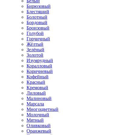
Белый
Бирюзовый
Блестящий
Болотный
Бордовый
Бронзовый
Голубой
Горчичный
Жёлтый
Зелёный
Золотой
Изумрудный
Коралловый
Коричневый
Кофейный
Красный
Кремовый
Лиловый
Малиновый
Марсала
Многоцветный
Молочный
Мятный
Оливковый
Оранжевый