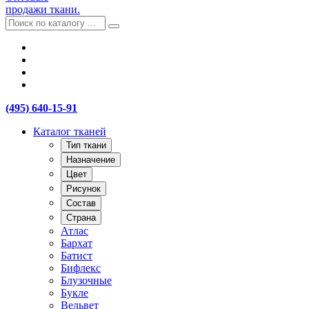
продажи ткани.
(495) 640-15-91
Каталог тканей
Тип ткани
Назначение
Цвет
Рисунок
Состав
Страна
Атлас
Бархат
Батист
Бифлекс
Блузочные
Букле
Вельвет