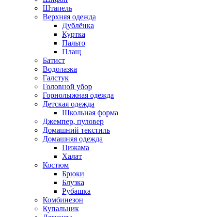
Штапель
Верхняя одежда
Дублёнка
Куртка
Пальто
Плащ
Батист
Водолазка
Галстук
Головной убор
Горнолыжная одежда
Детская одежда
Школьная форма
Джемпер, пуловер
Домашний текстиль
Домашняя одежда
Пижама
Халат
Костюм
Брюки
Блузка
Рубашка
Комбинезон
Купальник