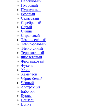
Персиковый
Пудровый
Пурпурный
Розовый
Салатовый
Серебряный
Серый
Синий
Сиреневый
Тёмно-зелёный
Тёмно-розовый
Тёмно-синий
Терракотовый
Фиолетовый
Фисташковый
Фуксия
Хаки
Хамелеон
Чёрно-белый
Чёрный
Абстракция
Бабочки
Буквы
Вензель
Волна