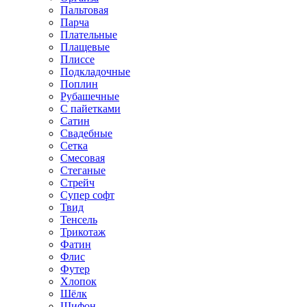
Пальтовая
Парча
Плательные
Плащевые
Плиссе
Подкладочные
Поплин
Рубашечные
С пайетками
Сатин
Свадебные
Сетка
Смесовая
Стеганые
Стрейч
Супер софт
Твид
Тенсель
Трикотаж
Фатин
Флис
Футер
Хлопок
Шёлк
Шифон