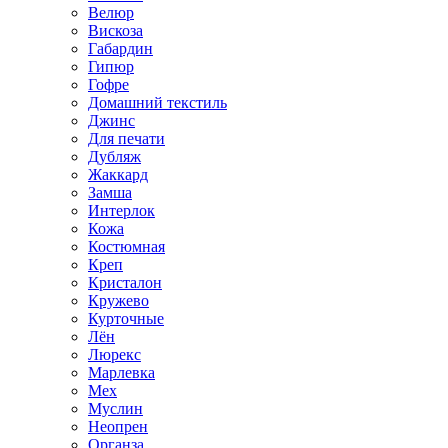
Велюр
Вискоза
Габардин
Гипюр
Гофре
Домашний текстиль
Джинс
Для печати
Дубляж
Жаккард
Замша
Интерлок
Кожа
Костюмная
Креп
Кристалон
Кружево
Курточные
Лён
Люрекс
Марлевка
Мех
Муслин
Неопрен
Органза