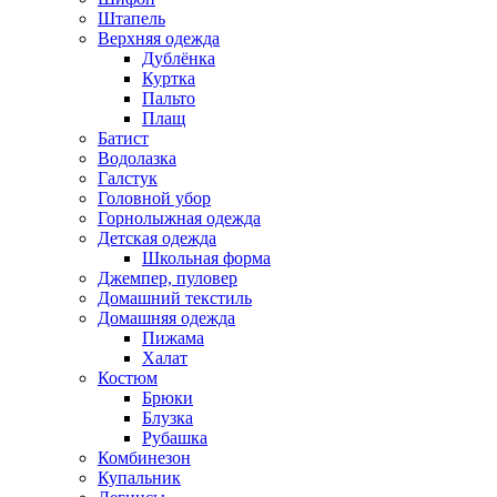
Штапель
Верхняя одежда
Дублёнка
Куртка
Пальто
Плащ
Батист
Водолазка
Галстук
Головной убор
Горнолыжная одежда
Детская одежда
Школьная форма
Джемпер, пуловер
Домашний текстиль
Домашняя одежда
Пижама
Халат
Костюм
Брюки
Блузка
Рубашка
Комбинезон
Купальник