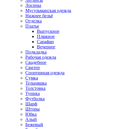
Легинсы
Лосины
Мусульманская одежда
Нижнее бельё
Отделка
Платье
Выпускное
Пляжное
Сарафан
Вечернее
Подкладка
Рабочая одежда
Свадебное
Свитер
Спортивная одежда
Сумка
Тельняшка
Толстовка
Туника
Футболка
Шарф
Шторы
Юбка
Алый
Бежевый