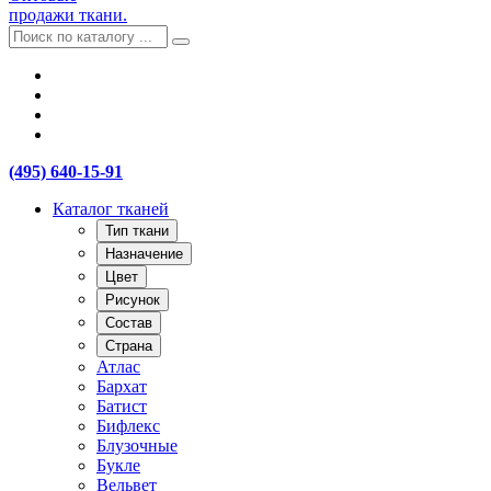
продажи ткани.
(495) 640-15-91
Каталог тканей
Тип ткани
Назначение
Цвет
Рисунок
Состав
Страна
Атлас
Бархат
Батист
Бифлекс
Блузочные
Букле
Вельвет