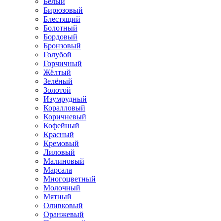
Белый
Бирюзовый
Блестящий
Болотный
Бордовый
Бронзовый
Голубой
Горчичный
Жёлтый
Зелёный
Золотой
Изумрудный
Коралловый
Коричневый
Кофейный
Красный
Кремовый
Лиловый
Малиновый
Марсала
Многоцветный
Молочный
Мятный
Оливковый
Оранжевый