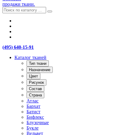
продажи ткани.
(495) 640-15-91
Каталог тканей
Тип ткани
Назначение
Цвет
Рисунок
Состав
Страна
Атлас
Бархат
Батист
Бифлекс
Блузочные
Букле
Вельвет