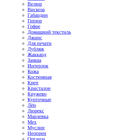
Велюр
Вискоза
Габардин
Гипюр
Гофре
Домашний текстиль
Джинс
Для печати
Дубляж
Жаккард
Замша
Интерлок
Кожа
Костюмная
Креп
Кристалон
Кружево
Курточные
Лён
Люрекс
Марлевка
Мех
Муслин
Неопрен
Органза