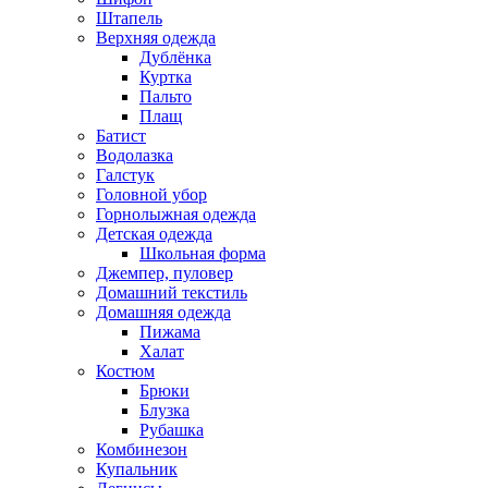
Штапель
Верхняя одежда
Дублёнка
Куртка
Пальто
Плащ
Батист
Водолазка
Галстук
Головной убор
Горнолыжная одежда
Детская одежда
Школьная форма
Джемпер, пуловер
Домашний текстиль
Домашняя одежда
Пижама
Халат
Костюм
Брюки
Блузка
Рубашка
Комбинезон
Купальник