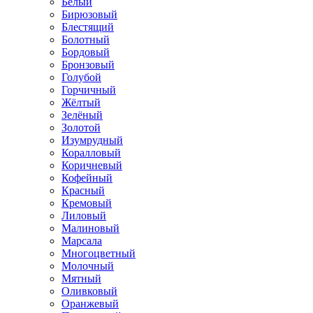
Белый
Бирюзовый
Блестящий
Болотный
Бордовый
Бронзовый
Голубой
Горчичный
Жёлтый
Зелёный
Золотой
Изумрудный
Коралловый
Коричневый
Кофейный
Красный
Кремовый
Лиловый
Малиновый
Марсала
Многоцветный
Молочный
Мятный
Оливковый
Оранжевый