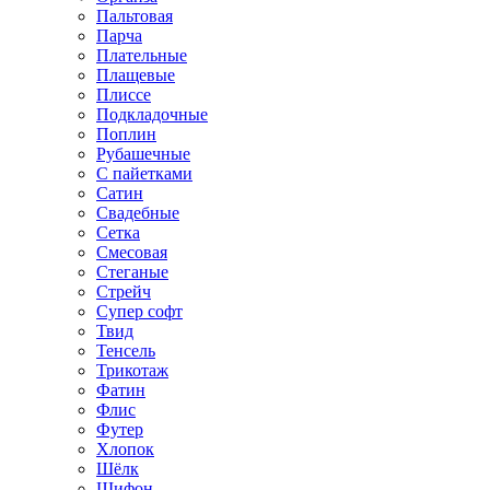
Пальтовая
Парча
Плательные
Плащевые
Плиссе
Подкладочные
Поплин
Рубашечные
С пайетками
Сатин
Свадебные
Сетка
Смесовая
Стеганые
Стрейч
Супер софт
Твид
Тенсель
Трикотаж
Фатин
Флис
Футер
Хлопок
Шёлк
Шифон