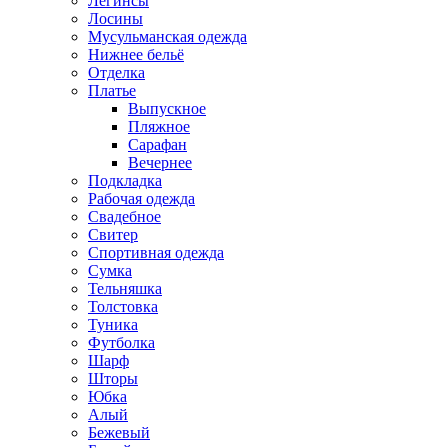
Легинсы
Лосины
Мусульманская одежда
Нижнее бельё
Отделка
Платье
Выпускное
Пляжное
Сарафан
Вечернее
Подкладка
Рабочая одежда
Свадебное
Свитер
Спортивная одежда
Сумка
Тельняшка
Толстовка
Туника
Футболка
Шарф
Шторы
Юбка
Алый
Бежевый