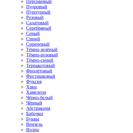
Персиковый
Пудровый
Пурпурный
Розовый
Салатовый
Серебряный
Серый
Синий
Сиреневый
Тёмно-зелёный
Тёмно-розовый
Тёмно-синий
Терракотовый
Фиолетовый
Фисташковый
Фуксия
Хаки
Хамелеон
Чёрно-белый
Чёрный
Абстракция
Бабочки
Буквы
Вензель
Волна