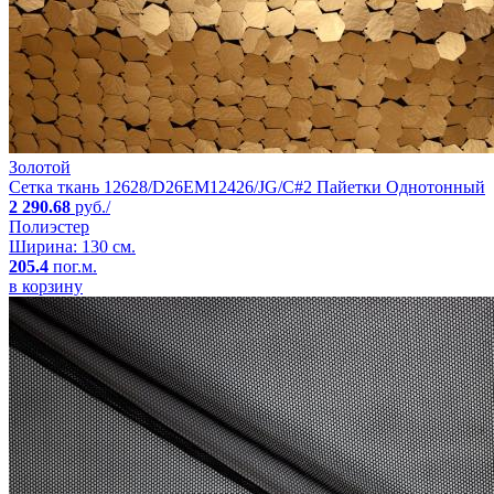
Золотой
Сетка ткань 12628/D26EM12426/JG/C#2 Пайетки Однотонный
2 290.68
руб./
Полиэстер
Ширина: 130 см.
205.4
пог.м.
в корзину