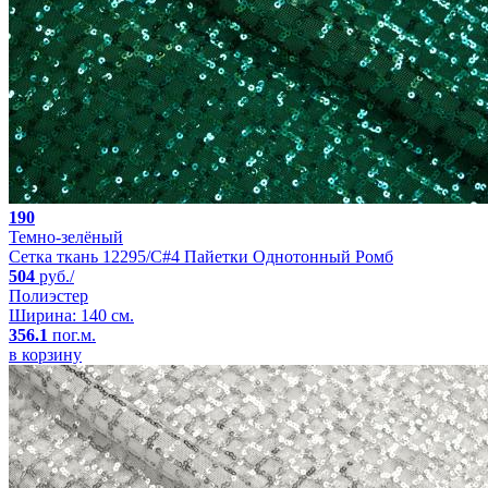
190
Темно-зелёный
Сетка ткань 12295/C#4 Пайетки Однотонный Ромб
504
руб./
Полиэстер
Ширина: 140 см.
356.1
пог.м.
в корзину