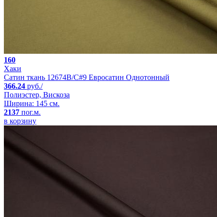
160
Хаки
Сатин ткань 12674B/C#9 Евросатин Однотонный
366.24
руб./
Полиэстер, Вискоза
Ширина: 145 см.
2137
пог.м.
в корзину