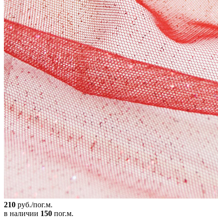
210
руб./пог.м.
в наличии
150
пог.м.