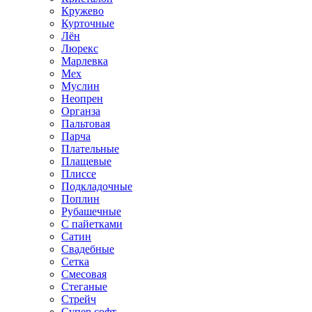
Кружево
Курточные
Лён
Люрекс
Марлевка
Мех
Муслин
Неопрен
Органза
Пальтовая
Парча
Плательные
Плащевые
Плиссе
Подкладочные
Поплин
Рубашечные
С пайетками
Сатин
Свадебные
Сетка
Смесовая
Стеганые
Стрейч
Супер софт