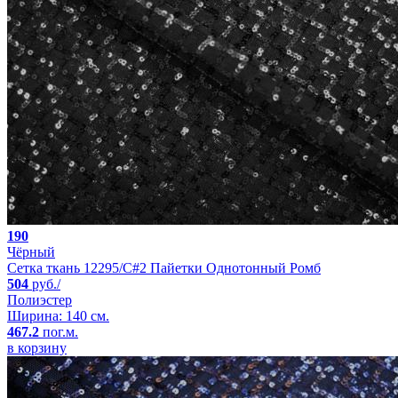
190
Чёрный
Сетка ткань 12295/C#2 Пайетки Однотонный Ромб
504
руб./
Полиэстер
Ширина: 140 см.
467.2
пог.м.
в корзину