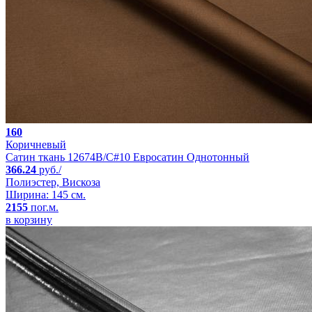
160
Коричневый
Сатин ткань 12674B/C#10 Евросатин Однотонный
366.24
руб./
Полиэстер, Вискоза
Ширина: 145 см.
2155
пог.м.
в корзину