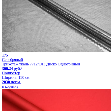
175
Серебряный
Трикотаж ткань 7712/C#3 Диско Однотонный
366.24
руб./
Полиэстер
Ширина: 150 см.
2030
пог.м.
в корзину