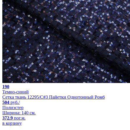
190
Темно-синий
Сетка ткань 12295/C#3 Пайетки Однотонный Ромб
504
руб./
Полиэстер
Ширина: 140 см.
372.9
пог.м.
в корзину