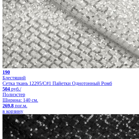
190
Блестящий
Сетка ткань 12295/C#1 Пайетки Однотонный Ромб
504
руб./
Полиэстер
Ширина: 140 см.
269.8
пог.м.
в корзину