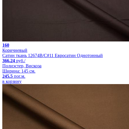
160
Коричневый
Сатин ткань 12674B/C#11 Евросатин Однотонный
366.24
руб./
Полиэстер, Вискоза
Ширина: 145 см.
245.5
пог.м.
в корзину