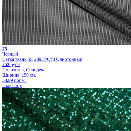
75
Черный
Сетка ткань SS-28937/C#3 Однотонный
252
руб./
Полиэстер, Спандекс
Ширина: 150 см.
53.89
пог.м.
в корзину