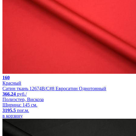
160
Красный
Сатин ткань 12674B/C#8 Евросатин Однотонный
366.24
руб./
Полиэстер, Вискоза
Ширина: 145 см.
3195.5
пог.м.
в корзину