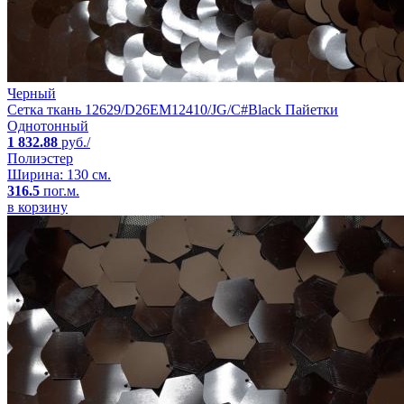
Черный
Сетка ткань 12629/D26EM12410/JG/C#Black Пайетки
Однотонный
1 832.88
руб./
Полиэстер
Ширина: 130 см.
316.5
пог.м.
в корзину