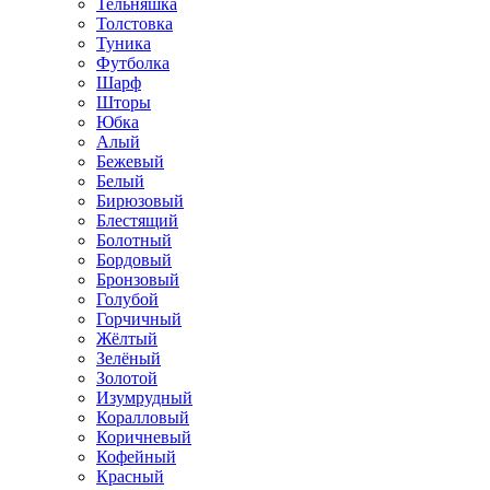
Тельняшка
Толстовка
Туника
Футболка
Шарф
Шторы
Юбка
Алый
Бежевый
Белый
Бирюзовый
Блестящий
Болотный
Бордовый
Бронзовый
Голубой
Горчичный
Жёлтый
Зелёный
Золотой
Изумрудный
Коралловый
Коричневый
Кофейный
Красный