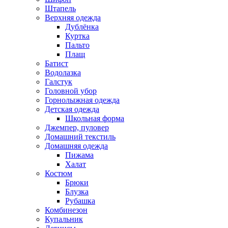
Штапель
Верхняя одежда
Дублёнка
Куртка
Пальто
Плащ
Батист
Водолазка
Галстук
Головной убор
Горнолыжная одежда
Детская одежда
Школьная форма
Джемпер, пуловер
Домашний текстиль
Домашняя одежда
Пижама
Халат
Костюм
Брюки
Блузка
Рубашка
Комбинезон
Купальник