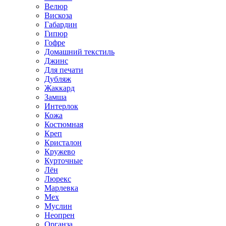
Велюр
Вискоза
Габардин
Гипюр
Гофре
Домашний текстиль
Джинс
Для печати
Дубляж
Жаккард
Замша
Интерлок
Кожа
Костюмная
Креп
Кристалон
Кружево
Курточные
Лён
Люрекс
Марлевка
Мех
Муслин
Неопрен
Органза