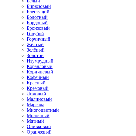
Белый
Бирюзовый
Блестящий
Болотный
Бордовый
Бронзовый
Голубой
Горчичный
Жёлтый
Зелёный
Золотой
Изумрудный
Коралловый
Коричневый
Кофейный
Красный
Кремовый
Лиловый
Малиновый
Марсала
Многоцветный
Молочный
Мятный
Оливковый
Оранжевый