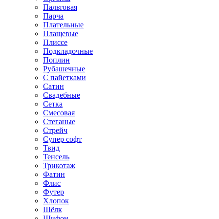
Пальтовая
Парча
Плательные
Плащевые
Плиссе
Подкладочные
Поплин
Рубашечные
С пайетками
Сатин
Свадебные
Сетка
Смесовая
Стеганые
Стрейч
Супер софт
Твид
Тенсель
Трикотаж
Фатин
Флис
Футер
Хлопок
Шёлк
Шифон