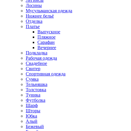
Легинсы
Лосины
Мусульманская одежда
Нижнее бельё
Отделка
Платье
Выпускное
Пляжное
Сарафан
Вечернее
Подкладка
Рабочая одежда
Свадебное
Свитер
Спортивная одежда
Сумка
Тельняшка
Толстовка
Туника
Футболка
Шарф
Шторы
Юбка
Алый
Бежевый