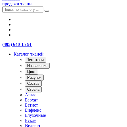
продажи ткани.
(495) 640-15-91
Каталог тканей
Тип ткани
Назначение
Цвет
Рисунок
Состав
Страна
Атлас
Бархат
Батист
Бифлекс
Блузочные
Букле
Вельвет