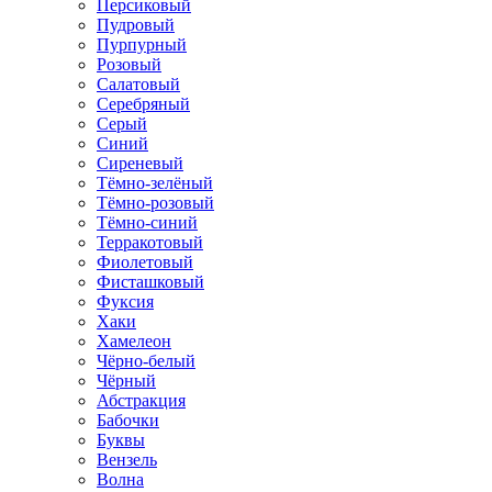
Персиковый
Пудровый
Пурпурный
Розовый
Салатовый
Серебряный
Серый
Синий
Сиреневый
Тёмно-зелёный
Тёмно-розовый
Тёмно-синий
Терракотовый
Фиолетовый
Фисташковый
Фуксия
Хаки
Хамелеон
Чёрно-белый
Чёрный
Абстракция
Бабочки
Буквы
Вензель
Волна